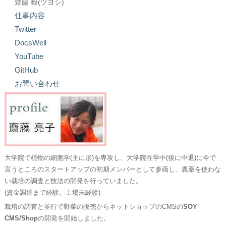
齋藤 毅(ツヨシ)
仕事内容
Twitter
DocsWell
YouTube
GitHub
お問い合わせ
大学院で植物の細胞学(主に形)を専攻し、大学院在学中(後に中退)に今で
言うところのスタートアップの初期メンバーとして参画し、農薬を使わな
い栽培の調査と技法の開発を行っていました。
(資金調達まで経験。上場未経験)
栽培の調査と並行で野菜の販売からネットショップのCMSの
SOY
CMS/Shop
の開発を開始しました。