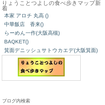
りょうことつよしの食べ歩きマップ新
着
本家 アロチ 丸高 ()
中華飯店 香来()
らーめん一作(大阪高槻)
BAQKET()
箕面デニッシュサトウカエデ(大阪箕面)
ブログ内検索