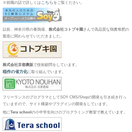
こちら
※前職の話で詳しくは
をご覧ください。
以前、神奈川県の養鶏場、
株式会社コトブキ園
さんで高品質な鶏糞堆肥の
製造に関わらせていただきました。
株式会社京都農販
で技術顧問をしています。
稲作の省力化
に取り組んでいます。
フリーランスのプログラマとしてSOY CMS/Shopの開発も引き続き行っ
ていますので、サイト構築やプラグインの開発をしています。
他に
Tera school
の小中学生向けのプログラミング教室で教えています。