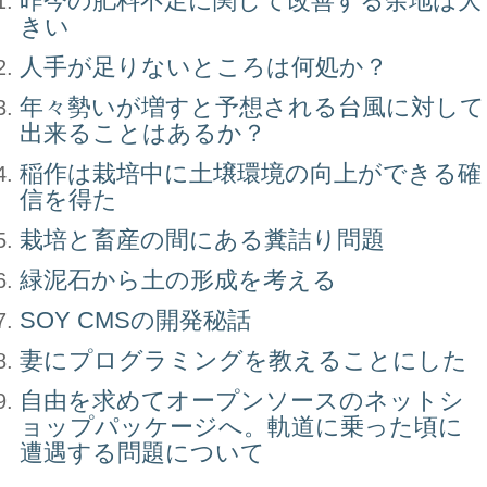
昨今の肥料不足に関して改善する余地は大
きい
人手が足りないところは何処か？
年々勢いが増すと予想される台風に対して
出来ることはあるか？
稲作は栽培中に土壌環境の向上ができる確
信を得た
栽培と畜産の間にある糞詰り問題
緑泥石から土の形成を考える
SOY CMSの開発秘話
妻にプログラミングを教えることにした
自由を求めてオープンソースのネットシ
ョップパッケージへ。軌道に乗った頃に
遭遇する問題について