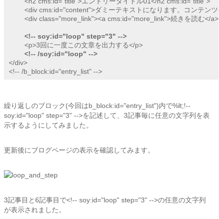
	<h2 cms:id="title">エントリータイトル01</h2 cms:id="title">

	<div cms:id="content">ダミーテキストになります。コンテンツの内容とは一切関係ありません。</div>

	<div class="more_link"><a cms:id="more_link">続きを読む</a></div>

<!-- soy:id="loop" step="3" -->
	<p>3回に一度この文章を出力する</p>

<!-- /soy:id="loop" -->
</div>

<!-- /b_block:id="entry_list" -->
繰り返しのブロック(今回はb_block:id="entry_list")内で%lt;!--
soy:id="loop" step="3" -->を記述して、3記事毎に任意の文字列を表
示するようにしてみました。
更新後にブログページの表示を確認してみます。
3記事目と6記事目で<!-- soy:id="loop" step="3" -->の任意の文字列
が表示されました。