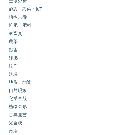
土壌分析
施設・設備・IoT
植物栄養
堆肥・肥料
家畜糞
農薬
獣害
緑肥
稲作
道端
地形・地質
自然現象
化学全般
植物の形
古典園芸
光合成
市場