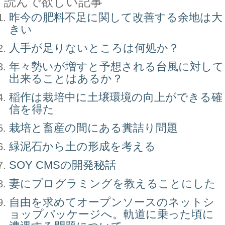
読んで欲しい記事
昨今の肥料不足に関して改善する余地は大
きい
人手が足りないところは何処か？
年々勢いが増すと予想される台風に対して
出来ることはあるか？
稲作は栽培中に土壌環境の向上ができる確
信を得た
栽培と畜産の間にある糞詰り問題
緑泥石から土の形成を考える
SOY CMSの開発秘話
妻にプログラミングを教えることにした
自由を求めてオープンソースのネットシ
ョップパッケージへ。軌道に乗った頃に