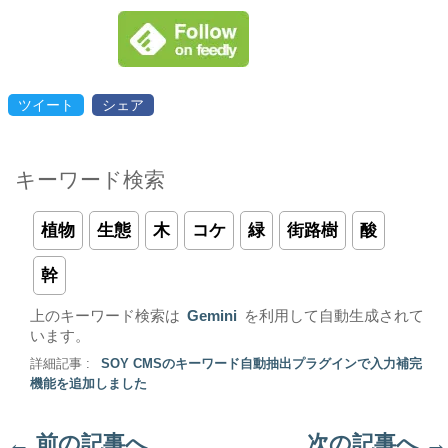
ツイート
シェア
キーワード検索
植物
生態
木
コケ
緑
街路樹
酸
幹
上のキーワード検索は
Gemini
を利用して自動生成されて
います。
詳細記事 :
SOY CMSのキーワード自動抽出プラグインで入力補完
機能を追加しました
←
前の記事へ
次の記事へ
→