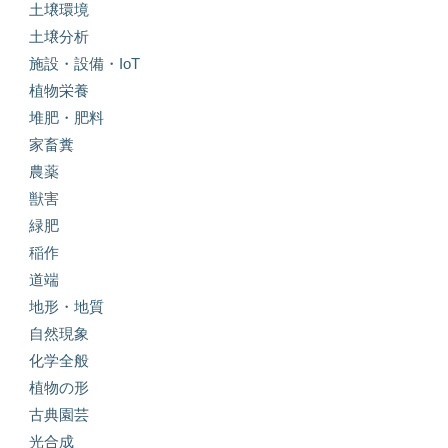
土壌環境
土壌分析
施設・設備・IoT
植物栄養
堆肥・肥料
家畜糞
農薬
獣害
緑肥
稲作
道端
地形・地質
自然現象
化学全般
植物の形
古典園芸
光合成