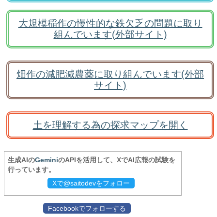
大規模稲作の慢性的な鉄欠乏の問題に取り
組んでいます(外部サイト)
畑作の減肥減農薬に取り組んでいます(外部
サイト)
土を理解する為の探求マップを開く
生成AIの
Gemini
のAPIを活用して、XでAI広報の試験を
行っています。
Xで@saitodevをフォロー
Facebookでフォローする