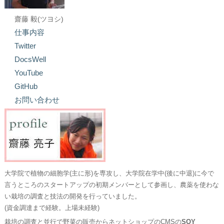
齋藤 毅(ツヨシ)
仕事内容
Twitter
DocsWell
YouTube
GitHub
お問い合わせ
大学院で植物の細胞学(主に形)を専攻し、大学院在学中(後に中退)に今で
言うところのスタートアップの初期メンバーとして参画し、農薬を使わな
い栽培の調査と技法の開発を行っていました。
(資金調達まで経験。上場未経験)
栽培の調査と並行で野菜の販売からネットショップのCMSの
SOY