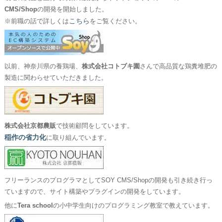
CMS/Shop
の開発を開始しました。
こちら
※前職の話で詳しくは
をご覧ください。
以前、神奈川県の養鶏場、
株式会社コトブキ園
さんで高品質な鶏糞堆肥の
製造に関わらせていただきました。
株式会社京都農販
で技術顧問をしています。
稲作の省力化
に取り組んでいます。
フリーランスのプログラマとしてSOY CMS/Shopの開発も引き続き行っ
ていますので、サイト構築やプラグインの開発をしています。
他に
Tera school
の小中学生向けのプログラミング教室で教えています。