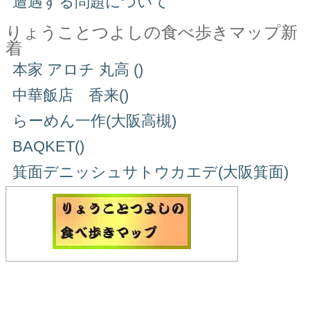
遭遇する問題について
りょうことつよしの食べ歩きマップ新
着
本家 アロチ 丸高 ()
中華飯店 香来()
らーめん一作(大阪高槻)
BAQKET()
箕面デニッシュサトウカエデ(大阪箕面)