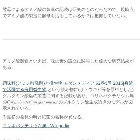
酵母によるアミノ酸の製造の記載は研究のものだったので、現時点
でアミノ酸の製造に酵母を活用しているか？は把握していない。
アミノ酸製造といえば、味の素の設立に関与した偉大な研究結果が
ある。
調味料(アミノ酸発酵)と微生物 モダンメディア 62巻3号 2016[身近
で活躍する有用微生物]
という読み物に(サトウキビ等を原料とした)
グルタミン酸塩の製造に関する記載があり、コリネバクテリウム属
Corynebacterium glutamicum
の
のグルタミン酸生成誘導のモデルが図
示されている。
※最初の発見の時と細菌の名称が異なる。
コリネバクテリウム属 - Wikipedia