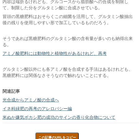
内容は端折るけれども、グルコースから脂肪酸への合成を制限し
て、制限した分をグルタミン酸に合成させている。
冒頭の黒糖肥料はおそらくこの細菌を活用して、グルタミン酸抽出
後の残りを使用しやすい形で加工しているものだろう。
そうであれば黒糖肥料のグルタミン酸の含有量が多いのも納得出来
る。
アミノ酸肥料には動物性と植物性があるけれど、再考
グルタミン酸以外にも各アミノ酸を合成する手法はあるけれども、
黒糖肥料には関係なさそうなので触れないことにする。
関連記事
光合成からアミノ酸の合成へ
イネ科緑肥の再考のアレロパシー編
米ぬか嫌気ボカシ肥の成功のサインの香り化合物について
この記事のURLをコピー