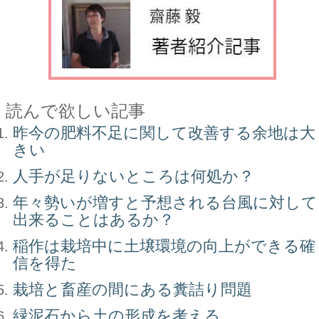
読んで欲しい記事
昨今の肥料不足に関して改善する余地は大
きい
人手が足りないところは何処か？
年々勢いが増すと予想される台風に対して
出来ることはあるか？
稲作は栽培中に土壌環境の向上ができる確
信を得た
栽培と畜産の間にある糞詰り問題
緑泥石から土の形成を考える