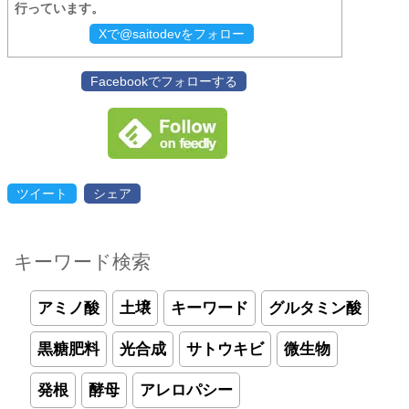
行っています。
Xで@saitodevをフォロー
Facebookでフォローする
ツイート
シェア
キーワード検索
アミノ酸
土壌
キーワード
グルタミン酸
黒糖肥料
光合成
サトウキビ
微生物
発根
酵母
アレロパシー