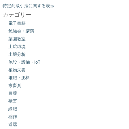
特定商取引法に関する表示
カテゴリー
電子書籍
勉強会・講演
菜園教室
土壌環境
土壌分析
施設・設備・IoT
植物栄養
堆肥・肥料
家畜糞
農薬
獣害
緑肥
稲作
道端