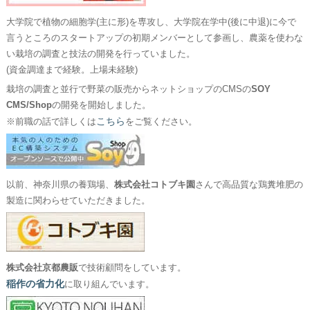
大学院で植物の細胞学(主に形)を専攻し、大学院在学中(後に中退)に今で
言うところのスタートアップの初期メンバーとして参画し、農薬を使わな
い栽培の調査と技法の開発を行っていました。
(資金調達まで経験。上場未経験)
栽培の調査と並行で野菜の販売からネットショップのCMSの
SOY
CMS/Shop
の開発を開始しました。
こちら
※前職の話で詳しくは
をご覧ください。
以前、神奈川県の養鶏場、
株式会社コトブキ園
さんで高品質な鶏糞堆肥の
製造に関わらせていただきました。
株式会社京都農販
で技術顧問をしています。
稲作の省力化
に取り組んでいます。