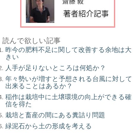
読んで欲しい記事
昨今の肥料不足に関して改善する余地は大
きい
人手が足りないところは何処か？
年々勢いが増すと予想される台風に対して
出来ることはあるか？
稲作は栽培中に土壌環境の向上ができる確
信を得た
栽培と畜産の間にある糞詰り問題
緑泥石から土の形成を考える