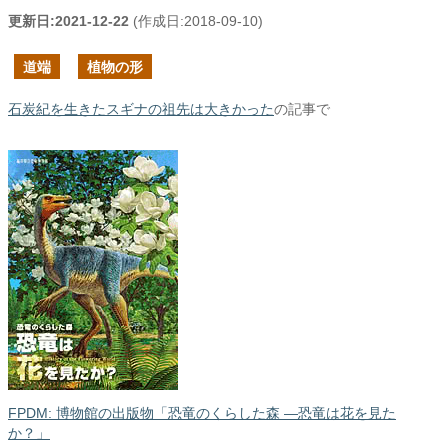
更新日:
2021-12-22
(作成日:
2018-09-10
)
道端
植物の形
石炭紀を生きたスギナの祖先は大きかった
の記事で
FPDM: 博物館の出版物「恐竜のくらした森 ―恐竜は花を見た
か？」