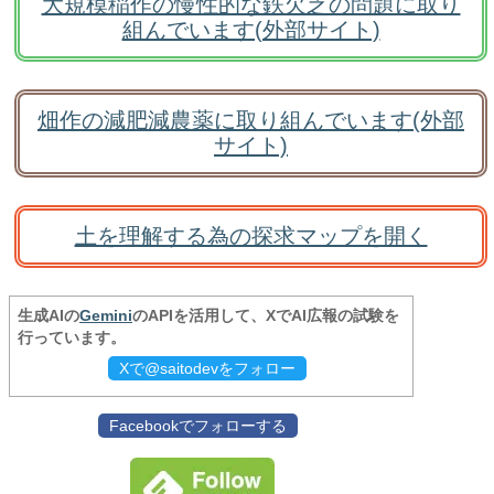
大規模稲作の慢性的な鉄欠乏の問題に取り
組んでいます(外部サイト)
畑作の減肥減農薬に取り組んでいます(外部
サイト)
土を理解する為の探求マップを開く
生成AIの
Gemini
のAPIを活用して、XでAI広報の試験を
行っています。
Xで@saitodevをフォロー
Facebookでフォローする