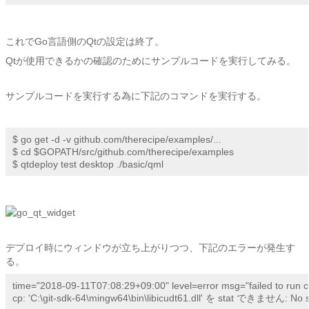
これでGo言語側のQtの設定は終了。
Qtが使用できるかの確認のためにサンプルコードを実行してみる。
サンプルコードを実行する為に下記のコマンドを実行する。
$ go get -d -v github.com/therecipe/examples/...

$ cd $GOPATH/src/github.com/therecipe/examples

$ qtdeploy test desktop ./basic/qml
デプロイ時にウィンドウが立ち上がりつつ、下記のエラーが発生す
る。
time="2018-09-11T07:08:29+09:00" level=error msg="failed to run co
cp: 'C:\git-sdk-64\mingw64\bin\libicudt61.dll' を stat できません: No su