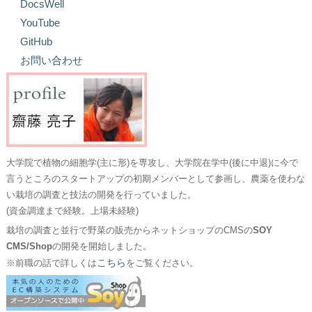
DocsWell
YouTube
GitHub
お問い合わせ
大学院で植物の細胞学(主に形)を専攻し、大学院在学中(後に中退)に今で
言うところのスタートアップの初期メンバーとして参画し、農薬を使わな
い栽培の調査と技法の開発を行っていました。
(資金調達まで経験。上場未経験)
栽培の調査と並行で野菜の販売からネットショップのCMSの
SOY
CMS/Shop
の開発を開始しました。
こちら
※前職の話で詳しくは
をご覧ください。