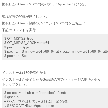
拡張したgit bash(MSYS2)のパスはC:\git-sdk-63になる。
環境変数の登録が終了したら、
拡張したgit bash(起動のアイコンはMSYS2)を立ち上げ、
下記のコマンドを実行
$ QT_MSYS2=true

$ QT_MSYS2_ARCH=amd64

$ pacman -Syyu

$ pacman -S mingw-w64-x86_64-qt-creator mingw-w64-x86_64-qt5

$ pacman -Scc
インストールは30分程かかる。
インストールが終了したらGo言語の方のパッケージの取得とセッ
トアップを行う。
$ go get -v github.com/therecipe/qt/cmd/...

$ qtsetup

# Goのパスを通していなければ下記を実行

# $ %GOPATH%\bin\qtsetup.exe