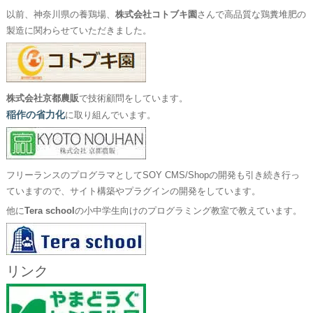
以前、神奈川県の養鶏場、
株式会社コトブキ園
さんで高品質な鶏糞堆肥の
製造に関わらせていただきました。
株式会社京都農販
で技術顧問をしています。
稲作の省力化
に取り組んでいます。
フリーランスのプログラマとしてSOY CMS/Shopの開発も引き続き行っ
ていますので、サイト構築やプラグインの開発をしています。
他に
Tera school
の小中学生向けのプログラミング教室で教えています。
リンク