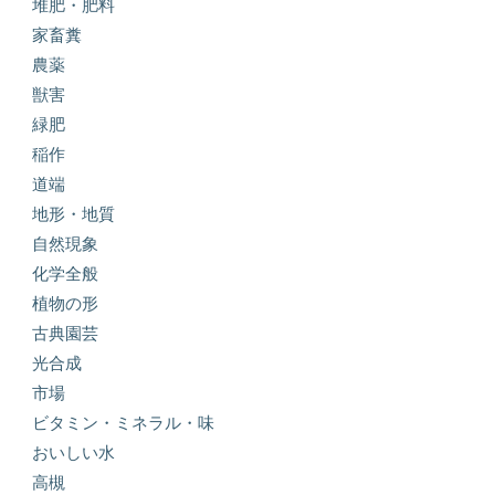
堆肥・肥料
家畜糞
農薬
獣害
緑肥
稲作
道端
地形・地質
自然現象
化学全般
植物の形
古典園芸
光合成
市場
ビタミン・ミネラル・味
おいしい水
高槻