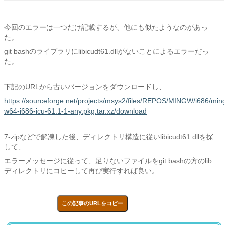
今回のエラーは一つだけ記載するが、他にも似たようなのがあっ
た。
git bashのライブラリにlibicudt61.dllがないことによるエラーだっ
た。
下記のURLから古いバージョンをダウンロードし、
https://sourceforge.net/projects/msys2/files/REPOS/MINGW/i686/min
w64-i686-icu-61.1-1-any.pkg.tar.xz/download
7-zipなどで解凍した後、ディレクトリ構造に従いlibicudt61.dllを探
して、
エラーメッセージに従って、足りないファイルをgit bashの方のlib
ディレクトリにコピーして再び実行すれば良い。
この記事のURLをコピー