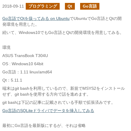
2018-09-11
プログラミング
Qt
Go言語
Go言語でQtを扱ってみる on Ubuntu
でUbuntuでGo言語とQtの開
発環境を用意した。
続いて、Windows10でもGo言語とQtの開発環境を用意してみる。
環境
ASUS TransBook T304U
OS : Windows10 64bit
Go言語：1.11 linux/amd64
Qt：5.11.1
端末はgit bashを利用しているので、新規でMSYS2をインストール
せず、git bashを使用する方向で話を進めます。
git bashは下記の記事に記載されている手順で拡張済みです。
Go言語のSQLiteドライバでデータを挿入してみる
最初にGo言語を最新版にするが、それは省略