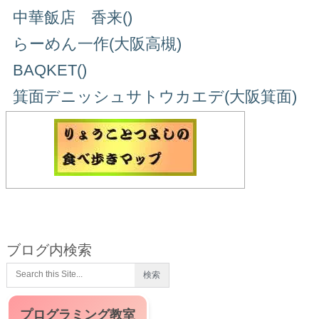
中華飯店 香来()
らーめん一作(大阪高槻)
BAQKET()
箕面デニッシュサトウカエデ(大阪箕面)
ブログ内検索
プログラミング教室