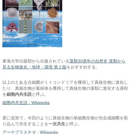
東海大学出版部から出版されている
藻類30億年の自然史 藻類から
見る生物進化・地球・環境 第２版
をおすすめする。
以上のとある古細菌がミトコンドリアを獲得して真核生物に進化し
たり、真核生物が葉緑体を獲得して真核生物の藻類に進化する過程
を
細胞内共生説
と呼ぶ。
細胞内共生説 - Wikipedia
更に追加で、今回のように真核生物の単細胞生物が光合成細菌を取
り込んで共生することを
一次共生
と呼ぶ。
アーケプラスチダ - Wikipedia