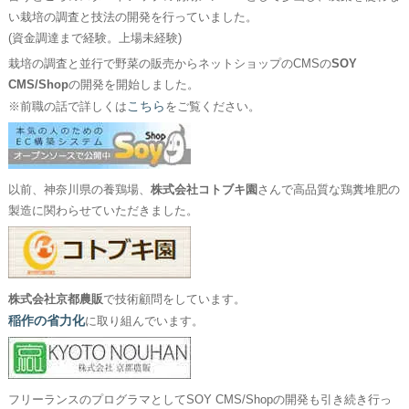
い栽培の調査と技法の開発を行っていました。
(資金調達まで経験。上場未経験)
栽培の調査と並行で野菜の販売からネットショップのCMSの
SOY
CMS/Shop
の開発を開始しました。
こちら
※前職の話で詳しくは
をご覧ください。
以前、神奈川県の養鶏場、
株式会社コトブキ園
さんで高品質な鶏糞堆肥の
製造に関わらせていただきました。
株式会社京都農販
で技術顧問をしています。
稲作の省力化
に取り組んでいます。
フリーランスのプログラマとしてSOY CMS/Shopの開発も引き続き行っ