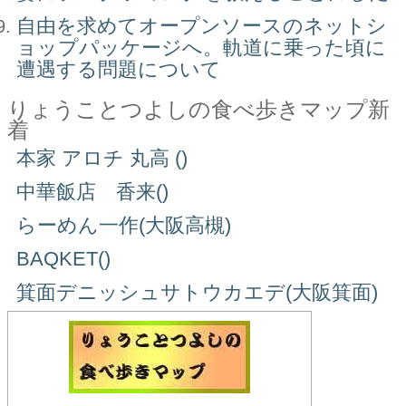
自由を求めてオープンソースのネットシ
ョップパッケージへ。軌道に乗った頃に
遭遇する問題について
りょうことつよしの食べ歩きマップ新
着
本家 アロチ 丸高 ()
中華飯店 香来()
らーめん一作(大阪高槻)
BAQKET()
箕面デニッシュサトウカエデ(大阪箕面)