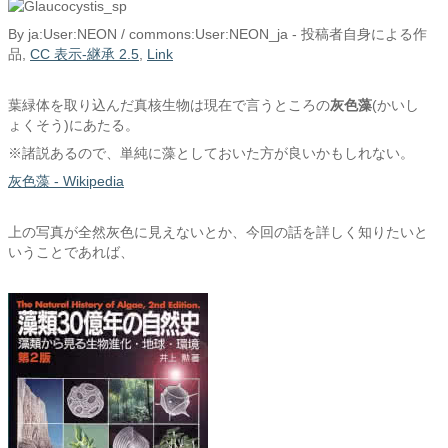
By ja:User:NEON / commons:User:NEON_ja -
投稿者自身による作
品
,
CC 表示-継承 2.5
,
Link
葉緑体を取り込んだ真核生物は現在で言うところの
灰色藻
(かいし
ょくそう)にあたる。
※諸説あるので、単純に藻としておいた方が良いかもしれない。
灰色藻 - Wikipedia
上の写真が全然灰色に見えないとか、今回の話を詳しく知りたいと
いうことであれば、