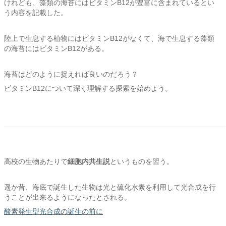
けれども、藻類の海苔にはビタミンB12が豊富に含まれているとい
う内容を記載した。
陸上で生息する植物にはビタミンB12がなくて、海で生息する藻類
の海苔にはビタミンB12がある。
海苔はどのように捉えれば良いのだろう？
ビタミンB12について深く理解する探索を始めよう。
高校の生物あたりで
細胞内共生説
というものを習う。
遥か昔、海底で誕生した生物は光と硫化水素を利用して光合成を行
うことが出来るようになったとされる。
酸素発生型光合成の誕生の前に