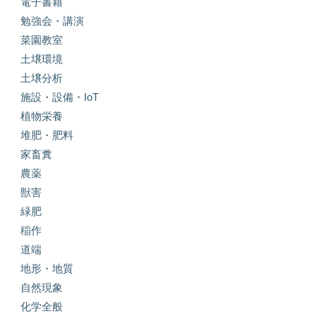
電子書籍
勉強会・講演
菜園教室
土壌環境
土壌分析
施設・設備・IoT
植物栄養
堆肥・肥料
家畜糞
農薬
獣害
緑肥
稲作
道端
地形・地質
自然現象
化学全般