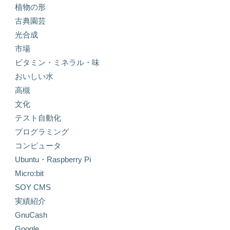
植物の形
古典園芸
光合成
市場
ビタミン・ミネラル・味
おいしい水
高槻
文化
テスト自動化
プログラミング
コンピュータ
Ubuntu・Raspberry Pi
Micro:bit
SOY CMS
実績紹介
GnuCash
Google