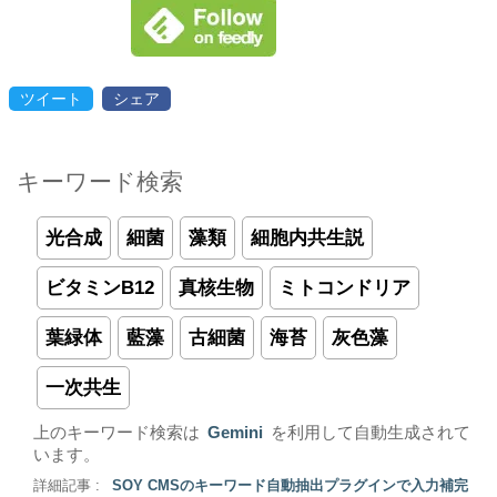
ツイート
シェア
キーワード検索
光合成
細菌
藻類
細胞内共生説
ビタミンB12
真核生物
ミトコンドリア
葉緑体
藍藻
古細菌
海苔
灰色藻
一次共生
上のキーワード検索は
Gemini
を利用して自動生成されて
います。
詳細記事 :
SOY CMSのキーワード自動抽出プラグインで入力補完