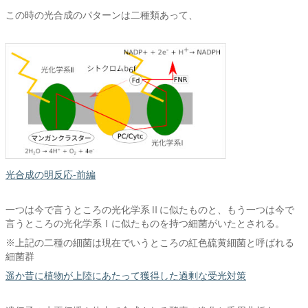
この時の光合成のパターンは二種類あって、
光合成の明反応-前編
一つは今で言うところの光化学系Ⅱに似たものと、もう一つは今で
言うところの光化学系Ⅰに似たものを持つ細菌がいたとされる。
※上記の二種の細菌は現在でいうところの紅色硫黄細菌と呼ばれる
細菌群
遥か昔に植物が上陸にあたって獲得した過剰な受光対策