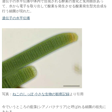
遺伝子の水平伝播や体内で合成される酵素の進化と兎用曲折あっ
て、水から電子を取り出して酸素を発生させる酸素発生型光合成を
行う細菌が現れた。
遺伝子の水平伝播
写真：
ねこのしっぽ 小さな生物の観察記録
より引用
今でいうところの藍藻(シアノバクテリア)と呼ばれる細菌の祖先に
あたる。