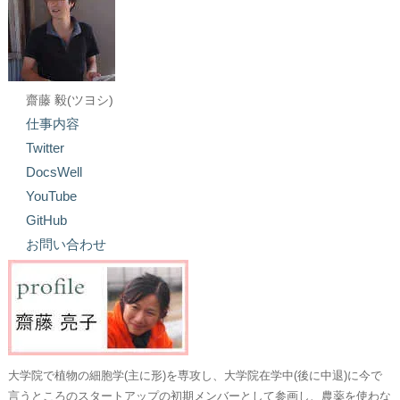
齋藤 毅(ツヨシ)
仕事内容
Twitter
DocsWell
YouTube
GitHub
お問い合わせ
大学院で植物の細胞学(主に形)を専攻し、大学院在学中(後に中退)に今で
言うところのスタートアップの初期メンバーとして参画し、農薬を使わな