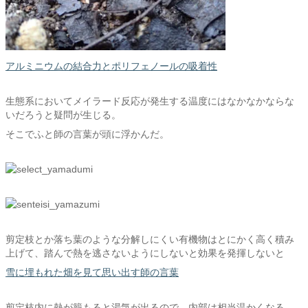
アルミニウムの結合力とポリフェノールの吸着性
生態系においてメイラード反応が発生する温度にはなかなかならな
いだろうと疑問が生じる。
そこでふと師の言葉が頭に浮かんだ。
剪定枝とか落ち葉のような分解しにくい有機物はとにかく高く積み
上げて、踏んで熱を逃さないようにしないと効果を発揮しないと
雪に埋もれた畑を見て思い出す師の言葉
剪定枝内に熱が籠もると湯気が出るので、内部は相当温かくなる。