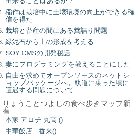
出来ることはあるか？
稲作は栽培中に土壌環境の向上ができる確
信を得た
栽培と畜産の間にある糞詰り問題
緑泥石から土の形成を考える
SOY CMSの開発秘話
妻にプログラミングを教えることにした
自由を求めてオープンソースのネットシ
ョップパッケージへ。軌道に乗った頃に
遭遇する問題について
りょうことつよしの食べ歩きマップ新
着
本家 アロチ 丸高 ()
中華飯店 香来()