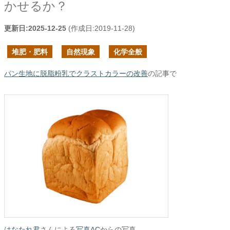
かせるか？
更新日:
2025-12-25
(作成日:
2019-11-28
)
堆肥・肥料
自然現象
化学全般
パン生地に脱脂粉乳でクラストカラーの改善
の記事で
はなたれ君
さんによる
写真AC
からの写真