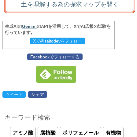
土を理解する為の探求マップを開く
生成AIの
Gemini
のAPIを活用して、XでAI広報の試験を
行っています。
Xで@saitodevをフォロー
Facebookでフォローする
ツイート
シェア
キーワード検索
アミノ酸
腐植酸
ポリフェノール
有機物