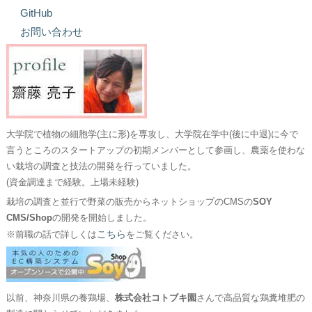
GitHub
お問い合わせ
大学院で植物の細胞学(主に形)を専攻し、大学院在学中(後に中退)に今で
言うところのスタートアップの初期メンバーとして参画し、農薬を使わな
い栽培の調査と技法の開発を行っていました。
(資金調達まで経験。上場未経験)
栽培の調査と並行で野菜の販売からネットショップのCMSの
SOY
CMS/Shop
の開発を開始しました。
こちら
※前職の話で詳しくは
をご覧ください。
以前、神奈川県の養鶏場、
株式会社コトブキ園
さんで高品質な鶏糞堆肥の