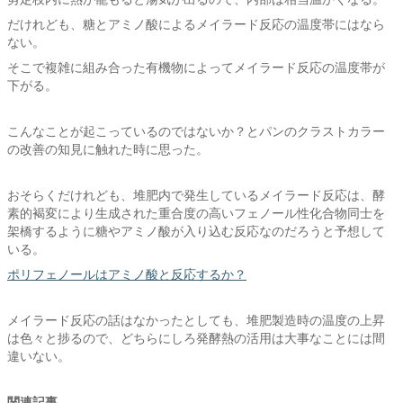
だけれども、糖とアミノ酸によるメイラード反応の温度帯にはなら
ない。
そこで複雑に組み合った有機物によってメイラード反応の温度帯が
下がる。
こんなことが起こっているのではないか？とパンのクラストカラー
の改善の知見に触れた時に思った。
おそらくだけれども、堆肥内で発生しているメイラード反応は、酵
素的褐変により生成された重合度の高いフェノール性化合物同士を
架橋するように糖やアミノ酸が入り込む反応なのだろうと予想して
いる。
ポリフェノールはアミノ酸と反応するか？
メイラード反応の話はなかったとしても、堆肥製造時の温度の上昇
は色々と捗るので、どちらにしろ発酵熱の活用は大事なことには間
違いない。
関連記事