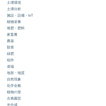
土壌環境
土壌分析
施設・設備・IoT
植物栄養
堆肥・肥料
家畜糞
農薬
獣害
緑肥
稲作
道端
地形・地質
自然現象
化学全般
植物の形
古典園芸
光合成