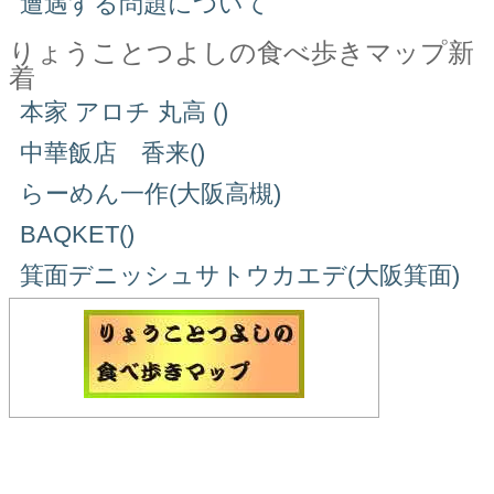
遭遇する問題について
りょうことつよしの食べ歩きマップ新
着
本家 アロチ 丸高 ()
中華飯店 香来()
らーめん一作(大阪高槻)
BAQKET()
箕面デニッシュサトウカエデ(大阪箕面)