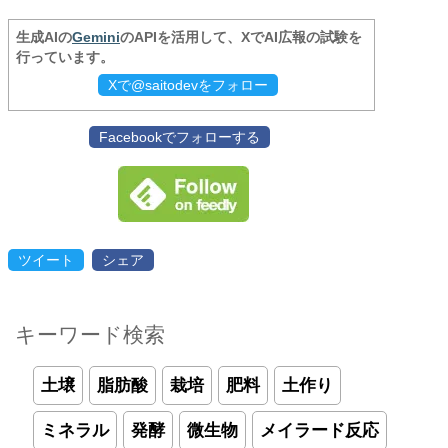
生成AIの
Gemini
のAPIを活用して、XでAI広報の試験を
行っています。
Xで@saitodevをフォロー
Facebookでフォローする
ツイート
シェア
キーワード検索
土壌
脂肪酸
栽培
肥料
土作り
ミネラル
発酵
微生物
メイラード反応