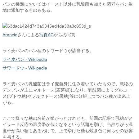
パンの種類においてはイースト以外に乳酸菌も加えた菌群をパン生
地に添加するものもある。
Arancio
さんによる
写真AC
からの写真
ライ麦パンのパン種のサワードウが該当する。
ライ麦パン - Wikipedia
サワードウ - Wikipedia
ライ麦パンの乳酸菌はライ麦自身に住み着いていたもので、穀物の
デンプンが主にマルトース(麦芽糖)になり、乳酸菌によりグルコー
ス(ブドウ糖)やフルクトース(果糖)等に分解しつつパン種が出来上
がる。
ここで様々な糖の名前が挙がったけれども、前回の記事で乳糖がメ
イラード反応の温度帯が低くなるという話題を挙げ、当然ながら温
度帯が高い糖もあるわけで、上で挙げた糖も焼き色に何らかの影響
を与える。