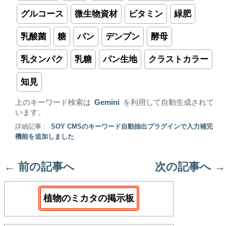
グルコース
微生物資材
ビタミン
緑肥
乳酸菌
糖
パン
デンプン
酵母
乳タンパク
乳糖
パン生地
クラストカラー
知見
上のキーワード検索は
Gemini
を利用して自動生成されて
います。
詳細記事 :
SOY CMSのキーワード自動抽出プラグインで入力補完
機能を追加しました
←
前の記事へ
次の記事へ
→
植物のミカタの掲示板