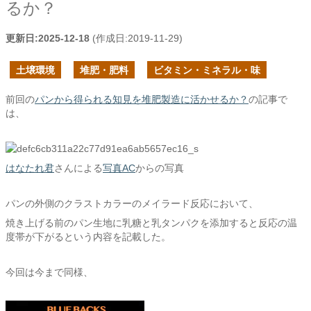
るか？
更新日:
2025-12-18
(作成日:
2019-11-29
)
土壌環境
堆肥・肥料
ビタミン・ミネラル・味
前回の
パンから得られる知見を堆肥製造に活かせるか？
の記事で
は、
はなたれ君
さんによる
写真AC
からの写真
パンの外側のクラストカラーのメイラード反応において、
焼き上げる前のパン生地に乳糖と乳タンパクを添加すると反応の温
度帯が下がるという内容を記載した。
今回は今まで同様、