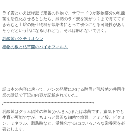
ライ麦といえば緑肥で定番の作物で、サワードウが穀物部分の乳酸
菌を活性化させるとしたら、緑肥のライ麦を実がつくまで育ててす
き込むと土壌の微生物群が栽培者にとって優位になる可能性があり
そうだという話になるけれども、それは触れないでおく。
乳酸菌バクテリオシン
植物の根と枯草菌のバイオフィルム
話は本の内容に戻って、パンの発酵における酵母と乳酸菌の共同作
業の話題で下記の内容が記載されていた。
/*************************************************************/
乳酸菌はグラム陽性の桿菌(かんきん)または球菌です。嫌気下でも
生育が可能ですが、ちょっと贅沢な細菌で糖類、アミノ酸、ビタミ
ン、ミネラル、脂肪酸など、活性化するにはいろいろな栄養素を必
要とします。