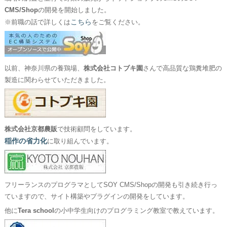
CMS/Shop
の開発を開始しました。
こちら
※前職の話で詳しくは
をご覧ください。
以前、神奈川県の養鶏場、
株式会社コトブキ園
さんで高品質な鶏糞堆肥の
製造に関わらせていただきました。
株式会社京都農販
で技術顧問をしています。
稲作の省力化
に取り組んでいます。
フリーランスのプログラマとしてSOY CMS/Shopの開発も引き続き行っ
ていますので、サイト構築やプラグインの開発をしています。
他に
Tera school
の小中学生向けのプログラミング教室で教えています。