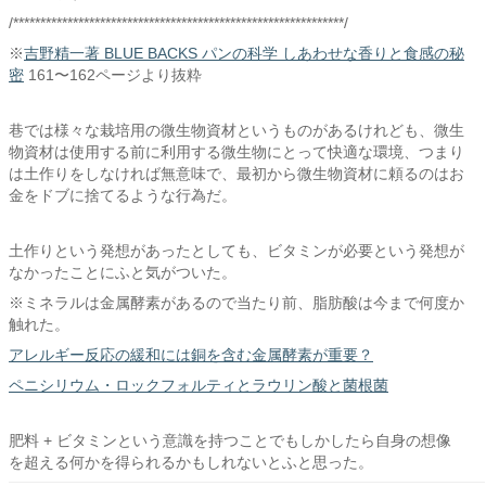
/*************************************************************/
※
吉野精一著 BLUE BACKS パンの科学 しあわせな香りと食感の秘
密
161〜162ページより抜粋
巷では様々な栽培用の微生物資材というものがあるけれども、微生
物資材は使用する前に利用する微生物にとって快適な環境、つまり
は土作りをしなければ無意味で、最初から微生物資材に頼るのはお
金をドブに捨てるような行為だ。
土作りという発想があったとしても、ビタミンが必要という発想が
なかったことにふと気がついた。
※ミネラルは金属酵素があるので当たり前、脂肪酸は今まで何度か
触れた。
アレルギー反応の緩和には銅を含む金属酵素が重要？
ペニシリウム・ロックフォルティとラウリン酸と菌根菌
肥料 + ビタミンという意識を持つことでもしかしたら自身の想像
を超える何かを得られるかもしれないとふと思った。