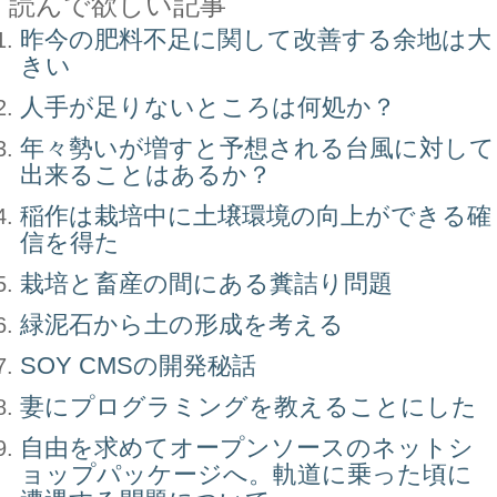
読んで欲しい記事
昨今の肥料不足に関して改善する余地は大
きい
人手が足りないところは何処か？
年々勢いが増すと予想される台風に対して
出来ることはあるか？
稲作は栽培中に土壌環境の向上ができる確
信を得た
栽培と畜産の間にある糞詰り問題
緑泥石から土の形成を考える
SOY CMSの開発秘話
妻にプログラミングを教えることにした
自由を求めてオープンソースのネットシ
ョップパッケージへ。軌道に乗った頃に