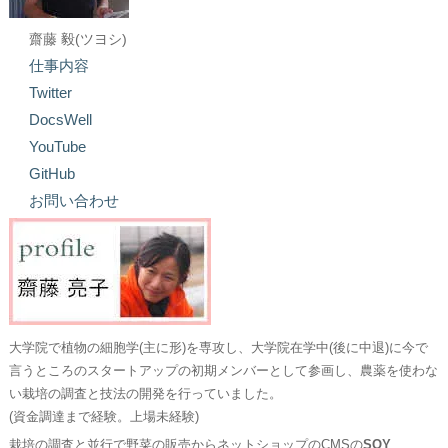
齋藤 毅(ツヨシ)
仕事内容
Twitter
DocsWell
YouTube
GitHub
お問い合わせ
大学院で植物の細胞学(主に形)を専攻し、大学院在学中(後に中退)に今で
言うところのスタートアップの初期メンバーとして参画し、農薬を使わな
い栽培の調査と技法の開発を行っていました。
(資金調達まで経験。上場未経験)
栽培の調査と並行で野菜の販売からネットショップのCMSの
SOY