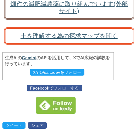
畑作の減肥減農薬に取り組んでいます(外部
サイト)
土を理解する為の探求マップを開く
生成AIの
Gemini
のAPIを活用して、XでAI広報の試験を
行っています。
Xで@saitodevをフォロー
Facebookでフォローする
ツイート
シェア