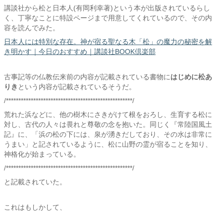
講談社から松と日本人(有岡利幸著)という本が出版されているらし
く、丁寧なことに特設ページまで用意してくれているので、その内
容を読んでみた。
日本人には特別な存在。神が宿る聖なる木「松」の魔力の秘密を解
き明かす｜今日のおすすめ｜講談社BOOK倶楽部
古事記等の仏教伝来前の内容が記載されている書物に
はじめに松あ
りき
という内容が記載されているそうだ。
/***************************************************/
荒れた浜などに、他の樹木にさきがけて根をおろし、生育する松に
対し、古代の人々は畏れと尊敬の念を抱いた。同じく『常陸国風土
記』に、「浜の松の下には、泉が湧きだしており、その水は非常に
うまい」と記されているように、松に山野の霊が宿ることを知り、
神格化が始まっている。
/***************************************************/
と記載されていた。
これはもしかして、