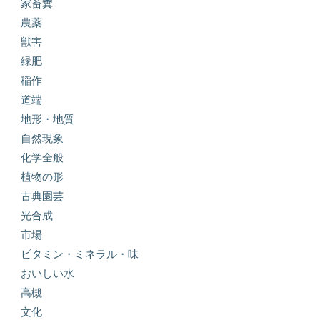
家畜糞
農薬
獣害
緑肥
稲作
道端
地形・地質
自然現象
化学全般
植物の形
古典園芸
光合成
市場
ビタミン・ミネラル・味
おいしい水
高槻
文化