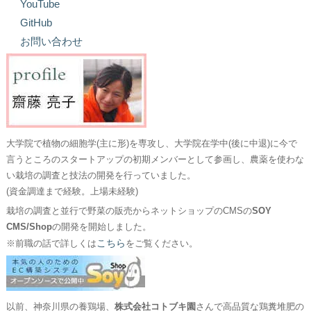
YouTube
GitHub
お問い合わせ
大学院で植物の細胞学(主に形)を専攻し、大学院在学中(後に中退)に今で
言うところのスタートアップの初期メンバーとして参画し、農薬を使わな
い栽培の調査と技法の開発を行っていました。
(資金調達まで経験。上場未経験)
栽培の調査と並行で野菜の販売からネットショップのCMSの
SOY
CMS/Shop
の開発を開始しました。
こちら
※前職の話で詳しくは
をご覧ください。
以前、神奈川県の養鶏場、
株式会社コトブキ園
さんで高品質な鶏糞堆肥の