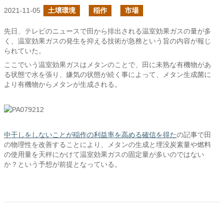
2021-11-05
土壌環境
稲作
市場
先日、テレビのニュースで田から排出される温室効果ガスの量が多
く、温室効果ガスの発生を抑える技術が急務という旨の内容が報じ
られていた。
ここでいう温室効果ガスはメタンのことで、田に未熟な有機物があ
る状態で水を張り、嫌気の状態が続く事によって、メタン生成菌に
より有機物からメタンが生成される。
中干しをしないことが稲作の利益率を高める確信を得た
の記事で田
の物理性を改善することにより、メタンの生成と埋没炭素量や燃料
の使用量を天秤にかけて温室効果ガスの固定量が多いのではない
か？という予想が前提となっている。