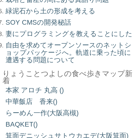
緑泥石から土の形成を考える
SOY CMSの開発秘話
妻にプログラミングを教えることにした
自由を求めてオープンソースのネットシ
ョップパッケージへ。軌道に乗った頃に
遭遇する問題について
りょうことつよしの食べ歩きマップ新
着
本家 アロチ 丸高 ()
中華飯店 香来()
らーめん一作(大阪高槻)
BAQKET()
箕面デニッシュサトウカエデ(大阪箕面)