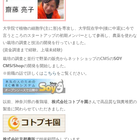
大学院で植物の細胞学(主に形)を専攻し、大学院在学中(後に中退)に今で
言うところのスタートアップの初期メンバーとして参画し、農薬を使わな
い栽培の調査と技法の開発を行っていました。
(資金調達まで経験。上場未経験)
栽培の調査と並行で野菜の販売からネットショップのCMSの
SOY
CMS/Shop
の開発を開始しました。
こちら
※前職の話で詳しくは
をご覧ください。
以前、神奈川県の養鶏場、
株式会社コトブキ園
さんで高品質な鶏糞堆肥の
製造に関わらせていただきました。
株式会社京都農販
で技術顧問をしています。