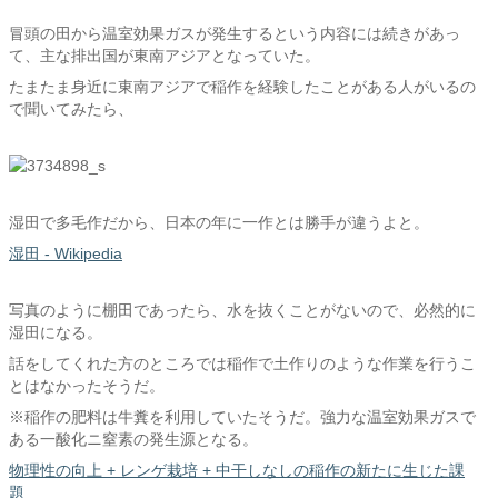
冒頭の田から温室効果ガスが発生するという内容には続きがあっ
て、主な排出国が東南アジアとなっていた。
たまたま身近に東南アジアで稲作を経験したことがある人がいるの
で聞いてみたら、
湿田で多毛作だから、日本の年に一作とは勝手が違うよと。
湿田 - Wikipedia
写真のように棚田であったら、水を抜くことがないので、必然的に
湿田になる。
話をしてくれた方のところでは稲作で土作りのような作業を行うこ
とはなかったそうだ。
※稲作の肥料は牛糞を利用していたそうだ。強力な温室効果ガスで
ある一酸化ニ窒素の発生源となる。
物理性の向上 + レンゲ栽培 + 中干しなしの稲作の新たに生じた課
題