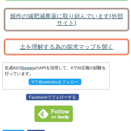
畑作の減肥減農薬に取り組んでいます(外部
サイト)
土を理解する為の探求マップを開く
生成AIの
Gemini
のAPIを活用して、XでAI広報の試験を
行っています。
Xで@saitodevをフォロー
Facebookでフォローする