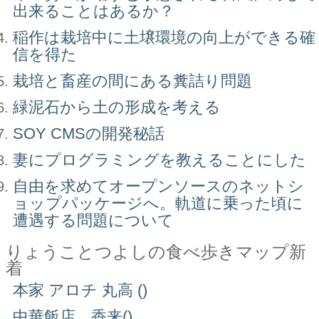
出来ることはあるか？
稲作は栽培中に土壌環境の向上ができる確
信を得た
栽培と畜産の間にある糞詰り問題
緑泥石から土の形成を考える
SOY CMSの開発秘話
妻にプログラミングを教えることにした
自由を求めてオープンソースのネットシ
ョップパッケージへ。軌道に乗った頃に
遭遇する問題について
りょうことつよしの食べ歩きマップ新
着
本家 アロチ 丸高 ()
中華飯店 香来()