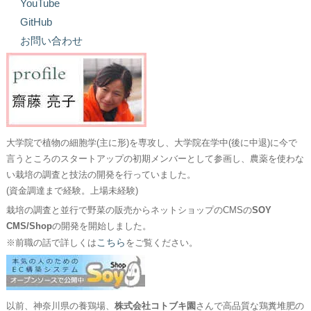
YouTube
GitHub
お問い合わせ
大学院で植物の細胞学(主に形)を専攻し、大学院在学中(後に中退)に今で
言うところのスタートアップの初期メンバーとして参画し、農薬を使わな
い栽培の調査と技法の開発を行っていました。
(資金調達まで経験。上場未経験)
栽培の調査と並行で野菜の販売からネットショップのCMSの
SOY
CMS/Shop
の開発を開始しました。
こちら
※前職の話で詳しくは
をご覧ください。
以前、神奈川県の養鶏場、
株式会社コトブキ園
さんで高品質な鶏糞堆肥の