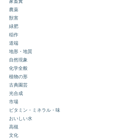
家畜糞
農薬
獣害
緑肥
稲作
道端
地形・地質
自然現象
化学全般
植物の形
古典園芸
光合成
市場
ビタミン・ミネラル・味
おいしい水
高槻
文化