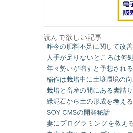
読んで欲しい記事
昨今の肥料不足に関して改
人手が足りないところは何
年々勢いが増すと予想され
稲作は栽培中に土壌環境の
栽培と畜産の間にある糞詰
緑泥石から土の形成を考え
SOY CMSの開発秘話
妻にプログラミングを教え