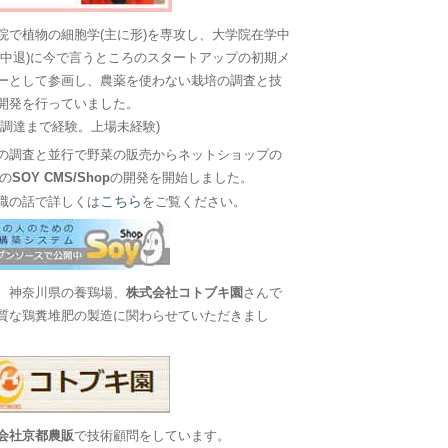
院で植物の細胞学(主に形)を専攻し、大学院在学中
に中退)に今で言うところのスタートアップの初期メ
ーとして参画し、農薬を使わない栽培の調査と技
開発を行っていました。
金調達まで経験。上場未経験)
の調査と並行で野菜の販売からネットショップの
Sの
SOY CMS/Shop
の開発を開始しました。
こちら
職の話で詳しくは
をご覧ください。
、神奈川県の養鶏場、
株式会社コトブキ園
さんで
質な鶏糞堆肥の製造に関わらせていただきまし
会社京都農販
で技術顧問をしています。