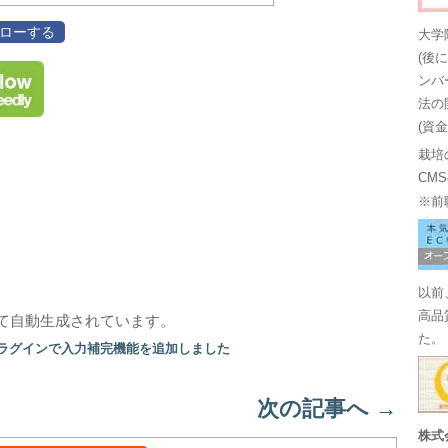
フォローする
大学
(後
ンバ
法の
(資
栽培
CM
※前
以前
高品
て自動生成されています。
た。
プラグインで入力補完機能を追加しました
次の記事へ
→
株式