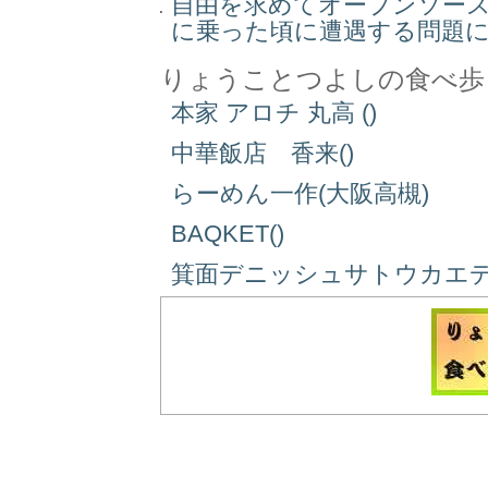
自由を求めてオープンソー
に乗った頃に遭遇する問題
りょうことつよしの食べ歩
本家 アロチ 丸高 ()
中華飯店 香来()
らーめん一作(大阪高槻)
BAQKET()
箕面デニッシュサトウカエデ