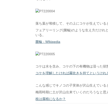
落ち葉が堆積して、その上にコケが生えている
フェアリーリング(菌輪)のような生え方だけれ
いる。
菌輪 - WIkipedia
コケは水を含み、コケの下の有機物は湿った状
コケを理解したければ霧吹きを持てというけれ
こんな感じでキノコの子実体が沢山生えている
梅雨時期に土が沢山出来ていくのだろうなと思
枝は腐植になるか？