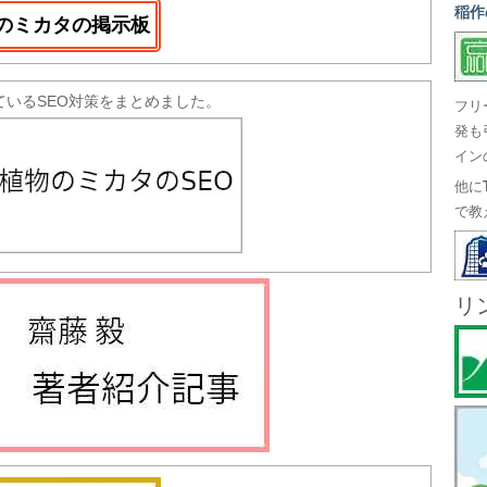
稲作
のミカタの掲示板
ているSEO対策をまとめました。
フリ
発も
イン
他に
で教
リ