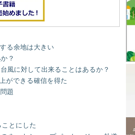
善する余地は大きい
処か？
る台風に対して出来ることはあるか？
向上ができる確信を得た
り問題
る
ることにした