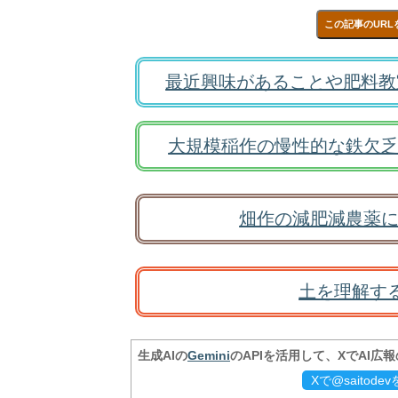
この記事のURL
最近興味があることや肥料教
大規模稲作の慢性的な鉄欠乏
畑作の減肥減農薬に
土を理解す
生成AIの
Gemini
のAPIを活用して、XでAI広
Xで@saitod