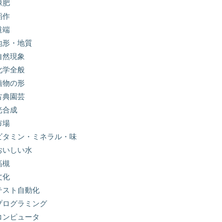
緑肥
稲作
道端
地形・地質
自然現象
化学全般
植物の形
古典園芸
光合成
市場
ビタミン・ミネラル・味
おいしい水
高槻
文化
テスト自動化
プログラミング
コンピュータ