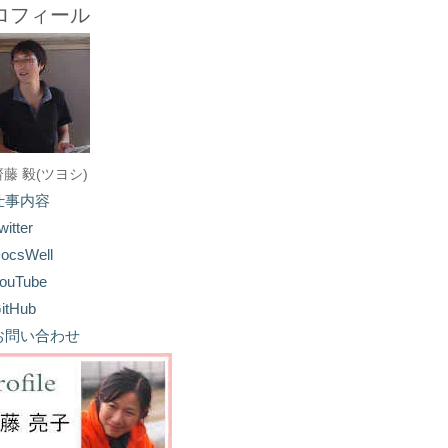
ロフィール
齋藤 毅(ツヨシ)
仕事内容
witter
ocsWell
ouTube
itHub
お問い合わせ