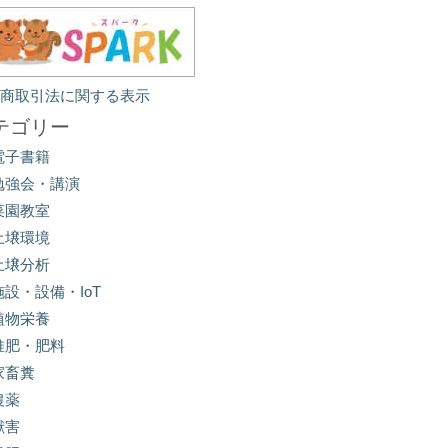
定商取引法に関する表示
テゴリー
電子書籍
勉強会・講演
菜園教室
土壌環境
土壌分析
施設・設備・IoT
植物栄養
堆肥・肥料
家畜糞
農薬
獣害