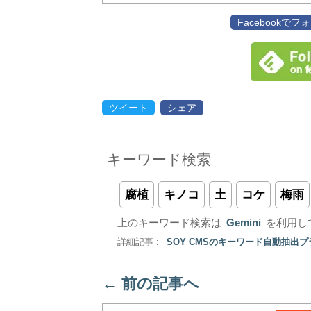
Facebookで
ツイート
シェア
キーワード検索
腐植
キノコ
土
コケ
梅雨
上のキーワード検索は
Gemini
を利用し
詳細記事 :
SOY CMSのキーワード自動抽出
←
前の記事へ