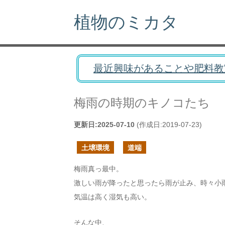
植物のミカタ
最近興味があることや肥料教
梅雨の時期のキノコたち
更新日:
2025-07-10
(作成日:
2019-07-23
)
土壌環境
道端
梅雨真っ最中。
激しい雨が降ったと思ったら雨が止み、時々小
気温は高く湿気も高い。
そんな中、