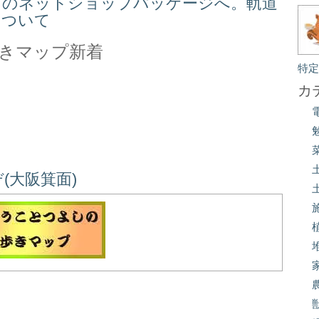
スのネットショップパッケージへ。軌道
について
きマップ新着
特
カ
(大阪箕面)