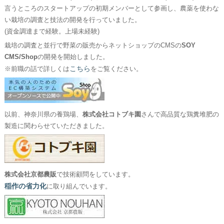
言うところのスタートアップの初期メンバーとして参画し、農薬を使わな
い栽培の調査と技法の開発を行っていました。
(資金調達まで経験。上場未経験)
栽培の調査と並行で野菜の販売からネットショップのCMSの
SOY
CMS/Shop
の開発を開始しました。
こちら
※前職の話で詳しくは
をご覧ください。
以前、神奈川県の養鶏場、
株式会社コトブキ園
さんで高品質な鶏糞堆肥の
製造に関わらせていただきました。
株式会社京都農販
で技術顧問をしています。
稲作の省力化
に取り組んでいます。