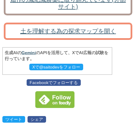
サイト)
土を理解する為の探求マップを開く
生成AIの
Gemini
のAPIを活用して、XでAI広報の試験を
行っています。
Xで@saitodevをフォロー
Facebookでフォローする
ツイート
シェア