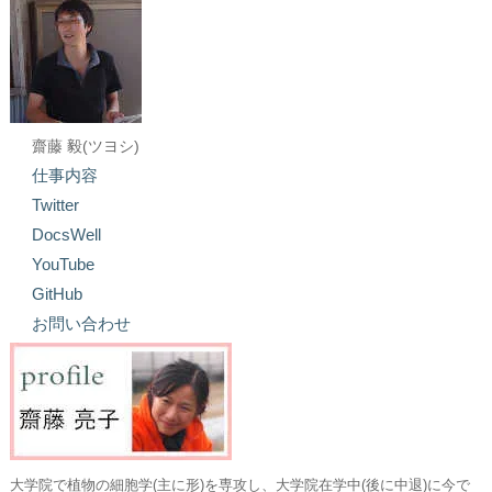
齋藤 毅(ツヨシ)
仕事内容
Twitter
DocsWell
YouTube
GitHub
お問い合わせ
大学院で植物の細胞学(主に形)を専攻し、大学院在学中(後に中退)に今で