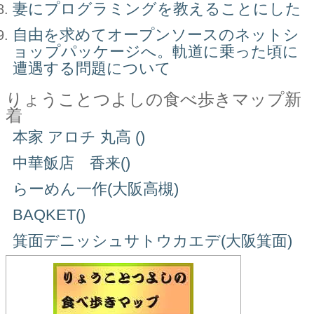
妻にプログラミングを教えることにした
自由を求めてオープンソースのネットシ
ョップパッケージへ。軌道に乗った頃に
遭遇する問題について
りょうことつよしの食べ歩きマップ新
着
本家 アロチ 丸高 ()
中華飯店 香来()
らーめん一作(大阪高槻)
BAQKET()
箕面デニッシュサトウカエデ(大阪箕面)