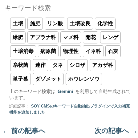
キーワード検索
土壌
施肥
リン酸
土壌改良
化学性
緑肥
アブラナ科
マメ科
開花
レンゲ
土壌消毒
病原菌
物理性
イネ科
石灰
糸状菌
連作
タネ
シロザ
アカザ科
単子葉
ダゾメット
ホウレンソウ
上のキーワード検索は
Gemini
を利用して自動生成されて
います。
詳細記事 :
SOY CMSのキーワード自動抽出プラグインで入力補完
機能を追加しました
←
前の記事へ
次の記事へ
→