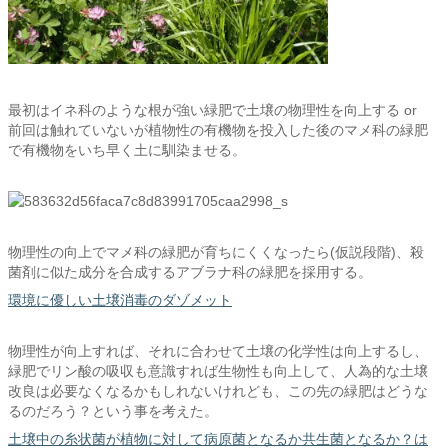
最初はイネ科のような根が強い緑肥で土壌の物理性を向上する or
前回は触れていないが植物性の有機物を投入した後のマメ科の緑肥
で有機物をいち早く土に馴染ませる。
物理性の向上でマメ科の緑肥が育ちにくくなったら(仮説段階)、殺
菌剤に似た成分を合成するアブラナ科の緑肥を採用する。
環境に優しい土壌消毒のダゾメット
物理性が向上すれば、それに合わせて土壌の化学性は向上するし、
緑肥でリン酸の吸収も意識すれば生物性も向上して、人為的な土壌
改良は必要なくなるかもしれないけれども、この先の緑肥はどうな
るのだろう？という事を考えた。
土壌中の糸状菌が植物に対して病原菌となるか共生菌となるか？は