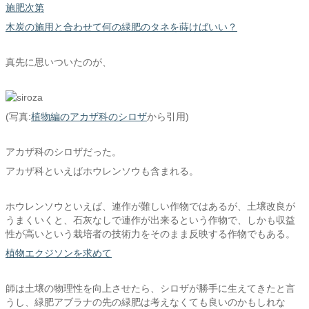
施肥次第
木炭の施用と合わせて何の緑肥のタネを蒔けばいい？
真先に思いついたのが、
(写真:
植物編のアカザ科のシロザ
から引用)
アカザ科のシロザだった。
アカザ科といえばホウレンソウも含まれる。
ホウレンソウといえば、連作が難しい作物ではあるが、土壌改良が
うまくいくと、石灰なしで連作が出来るという作物で、しかも収益
性が高いという栽培者の技術力をそのまま反映する作物でもある。
植物エクジソンを求めて
師は土壌の物理性を向上させたら、シロザが勝手に生えてきたと言
うし、緑肥アブラナの先の緑肥は考えなくても良いのかもしれな