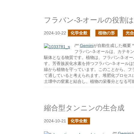
フラバン-3-オールの役割
2024-10-22
化学全般
植物の形
光合
/**
Gemini
が自動生成した概要 **
フラバン-3-オールは、カテ
駆体となる物質です。植物は、フラバン-3-オ
す。芳香族炭化水素を持つフラバン-3-オール
線から植物を守っています。このことから、フラ
て適していると考えられます。堆肥化プロセスに
土壌中の窒素と結合し、植物の栄養分となる可
縮合型タンニンの生合成
2024-10-21
化学全般
/**
Gemini