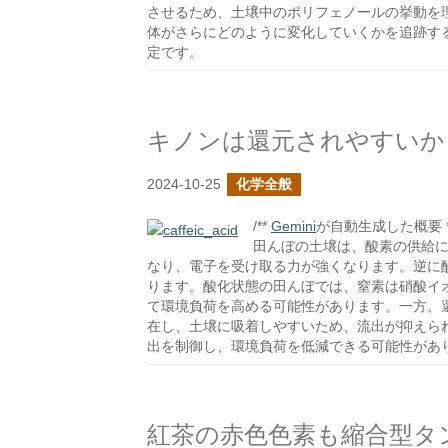
させるため、土壌中のポリフェノールの挙動を
体がさらにどのように変化していくかを追跡す
定です。
キノンは還元されやすいか
2024-10-25
化学全般
/**
Gemini
が自動生成した概要 *
田んぼの土壌は、酸素の供給
なり、電子を受け取る力が強くなります。逆に
ります。酸化状態の田んぼでは、窒素は硝酸イ
て環境負荷を高める可能性があります。一方、
在し、土壌に吸着しやすいため、流出が抑えら
出を制御し、環境負荷を低減できる可能性があ
紅茶の赤色色素も縮合型タ