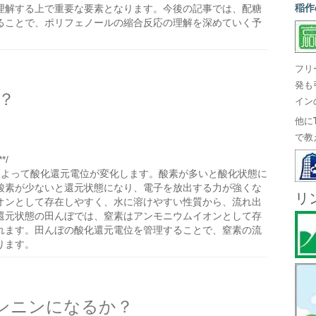
稲作
理解する上で重要な要素となります。今後の記事では、配糖
ることで、ポリフェノールの縮合反応の理解を深めていく予
フリ
発も
？
イン
他に
で教
*/
によって酸化還元電位が変化します。酸素が多いと酸化状態に
酸素が少ないと還元状態になり、電子を放出する力が強くな
リ
オンとして存在しやすく、水に溶けやすい性質から、流れ出
還元状態の田んぼでは、窒素はアンモニウムイオンとして存
れます。田んぼの酸化還元電位を管理することで、窒素の流
ります。
ンニンになるか？