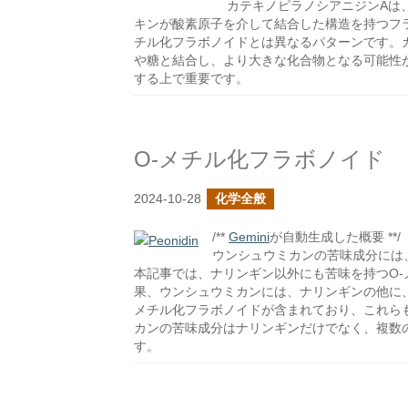
カテキノピラノシアニジンAは
キンが酸素原子を介して結合した構造を持つフ
チル化フラボノイドとは異なるパターンです。
や糖と結合し、より大きな化合物となる可能性
する上で重要です。
O-メチル化フラボノイド
2024-10-28
化学全般
/**
Gemini
が自動生成した概要 **/
ウンシュウミカンの苦味成分には
本記事では、ナリンギン以外にも苦味を持つO
果、ウンシュウミカンには、ナリンギンの他に、
メチル化フラボノイドが含まれており、これら
カンの苦味成分はナリンギンだけでなく、複数
す。