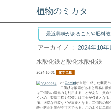
植物のミカタ
最近興味があることや肥料教
アーカイブ ：
2024年10年
水酸化鉄と酸化水酸化鉄
2024-10-31
化学全般
/**
Gemini
が自動生成した概要 **
二価鉄は酸素があると容易に酸
は二価鉄の還元力を利用することがあり、貧血
ぐため、製造工程や保管には工夫が必要となる
加、適切な包装などが重要となる。二価鉄の酸
酸化防止対策が不可欠である。このように二価