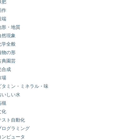
緑肥
稲作
道端
地形・地質
自然現象
化学全般
植物の形
古典園芸
光合成
市場
ビタミン・ミネラル・味
おいしい水
高槻
文化
テスト自動化
プログラミング
コンピュータ