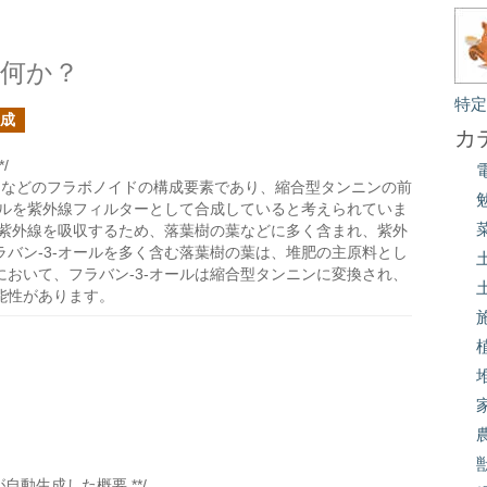
は何か？
特
成
カ
/
キンなどのフラボノイドの構成要素であり、縮合型タンニンの前
ールを紫外線フィルターとして合成していると考えられていま
は紫外線を吸収するため、落葉樹の葉などに多く含まれ、紫外
バン-3-オールを多く含む落葉樹の葉は、堆肥の主原料とし
おいて、フラバン-3-オールは縮合型タンニンに変換され、
能性があります。
が自動生成した概要 **/