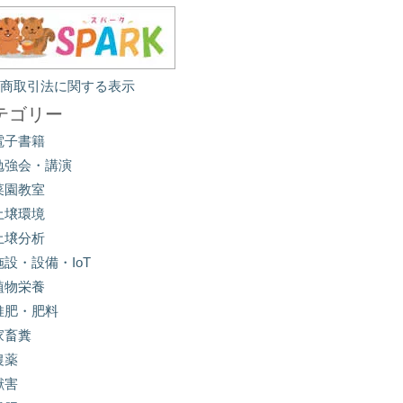
定商取引法に関する表示
テゴリー
電子書籍
勉強会・講演
菜園教室
土壌環境
土壌分析
施設・設備・IoT
植物栄養
堆肥・肥料
家畜糞
農薬
獣害