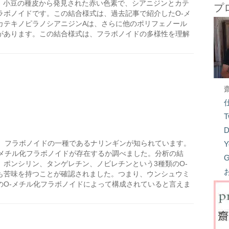
、小豆の種皮から発見された赤い色素で、シアニジンとカテ
プ
ラボノイドです。この結合様式は、過去記事で紹介したO-メ
カテキノピラノシアニジンAは、さらに他のポリフェノール
があります。この結合様式は、フラボノイドの多様性を理解
T
D
、フラボノイドの一種であるナリンギンが知られています。
Y
-メチル化フラボノイドが存在するか調べました。分析の結
G
ポンシリン、タンゲレチン、ノビレチンという3種類のO-
も苦味を持つことが確認されました。つまり、ウンシュウミ
のO-メチル化フラボノイドによって構成されていると言えま