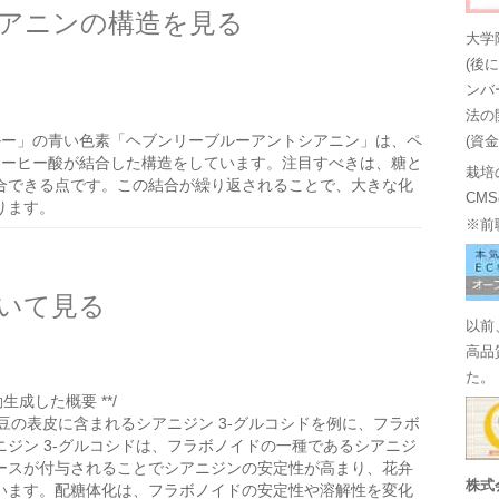
アニンの構造を見る
大学
(後
ンバ
法の
ルー」の青い色素「ヘブンリーブルーアントシアニン」は、ペ
(資
コーヒー酸が結合した構造をしています。注目すべきは、糖と
栽培
合できる点です。この結合が繰り返されることで、大きな化
CM
ります。
※前
いて見る
以前
高品
た。
生成した概要 **/
豆の表皮に含まれるシアニジン 3-グルコシドを例に、フラボ
ジン 3-グルコシドは、フラボノイドの一種であるシアニジ
ースが付与されることでシアニジンの安定性が高まり、花弁
株式
います。配糖体化は、フラボノイドの安定性や溶解性を変化