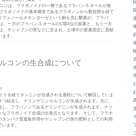
ニンは、フラボノイドの一種であるフラバン-3-オールが複
、フラボノイドの基本構造であるフラボノンから数段階を経て
リフェノールオキシダーゼという銅を含む酵素が、フラバ
は、一方のフラバン-3-オールのC環4位の炭素と、もう一方
ンは、ヤシャブシの実などに含まれ、土壌中の窒素固定に貢献
います。
ルコンの生合成について
/
ボノイドを経てタンニンが合成される過程について解説していま
 が3 つ結合し、ナリンゲニンカルコンが生成されます。次に、
化し、フラバノンであるナリンゲニンが生成されます。ナリ
々なフラボノイド合成の出発点となります。そして、フラボ
のタンパク質凝集作用やヤシャブシの実の肥料としての利用
ています。