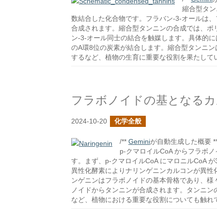
縮合型タン
数結合した化合物です。フラバン-3-オールは
合成されます。縮合型タンニンの合成では、ポ
ン-3-オール同士の結合を触媒します。具体的に
のA環8位の炭素が結合します。縮合型タンニ
するなど、植物の生育に重要な役割を果たして
フラボノイドの基となるカ
2024-10-20
化学全般
/**
Gemini
が自動生成した概要 **
p-クマロイルCoA からフラ
す。まず、p-クマロイルCoA にマロニルCoA
異性化酵素によりナリンゲニンカルコンが異性
ンゲニンはフラボノイドの基本骨格であり、様
ノイドからタンニンが合成されます。タンニン
など、植物における重要な役割についても触れ