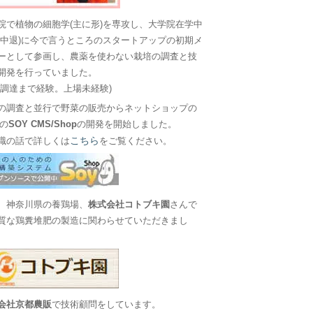
院で植物の細胞学(主に形)を専攻し、大学院在学中
に中退)に今で言うところのスタートアップの初期メ
ーとして参画し、農薬を使わない栽培の調査と技
開発を行っていました。
金調達まで経験。上場未経験)
の調査と並行で野菜の販売からネットショップの
Sの
SOY CMS/Shop
の開発を開始しました。
こちら
職の話で詳しくは
をご覧ください。
、神奈川県の養鶏場、
株式会社コトブキ園
さんで
質な鶏糞堆肥の製造に関わらせていただきまし
会社京都農販
で技術顧問をしています。