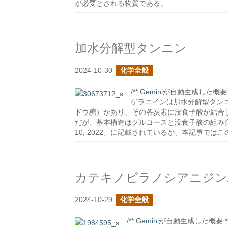
が必要とされる物質である。
加水分解型タンニン
2024-10-30
化学全般
/**
Gemini
が自動生成した概要 *
ゲラニインは加水分解型タン
ドウ糖）があり、その各炭素に没食子酸が結合
だが、基本構造はグルコースと没食子酸の組み合わせ
10, 2022」に記載されているが、本記事では
カテキノピラノシアニジン
2024-10-29
化学全般
/**
Gemini
が自動生成した概要 **