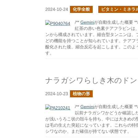
2024-10-24
化学全般
ビタミン・ミネラ
/**
Gemini
が自動生成した概要 **
紅茶の赤い色素テアフラビンは
ンから構成されています。縮合型タンニンは、
どの機能を持つことが知られています。テアフ
酸化された後、縮合反応を起こします。このよ
す。
ナラガシワらしき木のドン
2024-10-23
植物の形
/**
Gemini
が自動生成した概要 **
以前ナラガシワかどうか確認し
が浅いうろこ状の殻斗を持ち、中には大きめの
は毛の生えた突起になっています。これらの特
シワなのか、まだ確信が持てない状態です。