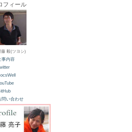
ロフィール
齋藤 毅(ツヨシ)
仕事内容
witter
ocsWell
ouTube
itHub
お問い合わせ