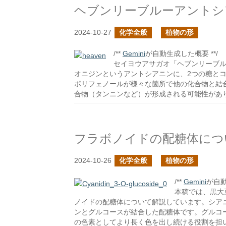
ヘブンリーブルーアントシ
2024-10-27
化学全般
植物の形
/**
Gemini
が自動生成した概要 **/
セイヨウアサガオ「ヘブンリーブ
オニジンというアントシアニンに、2つの糖と
ポリフェノールが様々な箇所で他の化合物と結
合物（タンニンなど）が形成される可能性があ
フラボノイドの配糖体につ
2024-10-26
化学全般
植物の形
/**
Gemini
が自動
本稿では、黒大
ノイドの配糖体について解説しています。シアニ
ンとグルコースが結合した配糖体です。グルコ
の色素としてより長く色を出し続ける役割を担