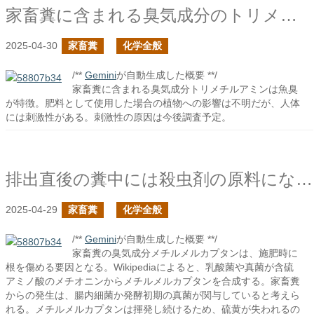
家畜糞に含まれる臭気成分のトリメチルアミン
2025-04-30
家畜糞
化学全般
/**
Gemini
が自動生成した概要 **/
家畜糞に含まれる臭気成分トリメチルアミンは魚臭
が特徴。肥料として使用した場合の植物への影響は不明だが、人体
には刺激性がある。刺激性の原因は今後調査予定。
排出直後の糞中には殺虫剤の原料になりそうな臭気化合物が含まれているの続き
2025-04-29
家畜糞
化学全般
/**
Gemini
が自動生成した概要 **/
家畜糞の臭気成分メチルメルカプタンは、施肥時に
根を傷める要因となる。Wikipediaによると、乳酸菌や真菌が含硫
アミノ酸のメチオニンからメチルメルカプタンを合成する。家畜糞
からの発生は、腸内細菌か発酵初期の真菌が関与していると考えら
れる。メチルメルカプタンは揮発し続けるため、硫黄が失われるの