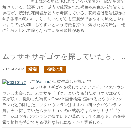
岡山城の石垣に使われている花崗岩の一部が空襲で
焼けている。記事では、城内で確認された褐色や灰色の花崗岩らし
き石が、焼けた花崗岩かどうか考察している。花崗岩は造岩鉱物の
熱膨張率の違いにより、硬いながらも空洞ができやすく風化しやす
い。このため加工しやすいという特徴を持つ。焼けた花崗岩は、他
の部分と比べて脆くなっている可能性がある。
ムラサキサギゴケを探していたら、ツタバウンランらしき草に出会った
2025-04-02
道端
植物の形
/**
Gemini
が自動生成した概要 **/
ムラサキサギゴケを探していたところ、ツタバウン
ランに出会った。ムラサキ「ゴケ」という名前だがコケではなく、
花が咲く。撮影した写真をGoogle画像検索で調べるとツタバウン
ランだと判明した。ツタバウンランはオオバコ科ツタバウンラン
属。今回探していたムラサキゴケの正式名称はムラサキサギゴケ
で、花はツタバウンランに似ているが葉の形は全く異なる。画像検
索で植物を特定できる便利な時代になったと実感した。