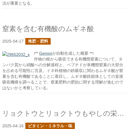
法が重要となる。
窒素を含む有機酸のムギネ酸
2025-04-17
堆肥・肥料
/**
Gemini
が自動生成した概要 **/
作物の根から吸収できる有機態窒素について、タ
ンパク質から硝酸への分解過程と、ペプチドが有機態窒素の大部分
を占める可能性に言及。イネ科植物の鉄吸収に関わるムギネ酸が窒
素を含む有機酸であることに着目し、ムギネ酸鉄錯体としての直接
吸収機構を調べることで、窒素肥料の肥効に関する理解が進むので
はないかと考察している。
リョクトウとリョクトウもやしの栄養価
2025-04-16
ビタミン・ミネラル・味