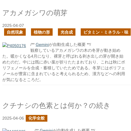
アカメガシワの萌芽
2025-04-07
自然現象
植物の形
光合成
ビタミン・ミネラル・味
/**
Gemini
が自動生成した概要 **/
観察しているアカメガシワの木の冬芽が動き始め
た。暖かくなる4月になり、裸芽と呼ばれる剥き出しの芽が開き始
めたのだ。中には既に赤い葉が折りたたまれており、これは秋にポ
リフェノールを合成・蓄積していたためである。冬芽にはポリフェ
ノールが豊富に含まれていると考えられるため、漢方などへの利用
が気になるところだ。
クチナシの色素とは何か？の続き
2025-04-06
化学全般
/**
Gemini
が自動生成した概要 **/