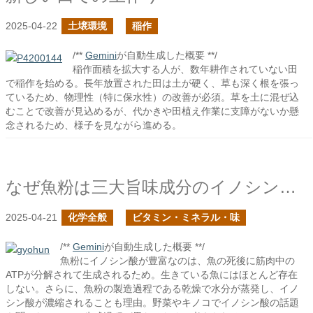
2025-04-22
土壌環境
稲作
/**
Gemini
が自動生成した概要 **/
稲作面積を拡大する人が、数年耕作されていない田
で稲作を始める。長年放置された田は土が硬く、草も深く根を張っ
ているため、物理性（特に保水性）の改善が必須。草を土に混ぜ込
むことで改善が見込めるが、代かきや田植え作業に支障がないか懸
念されるため、様子を見ながら進める。
なぜ魚粉は三大旨味成分のイノシン酸が豊富なのだろう？
2025-04-21
化学全般
ビタミン・ミネラル・味
/**
Gemini
が自動生成した概要 **/
魚粉にイノシン酸が豊富なのは、魚の死後に筋肉中の
ATPが分解されて生成されるため。生きている魚にはほとんど存在
しない。さらに、魚粉の製造過程である乾燥で水分が蒸発し、イノ
シン酸が濃縮されることも理由。野菜やキノコでイノシン酸の話題