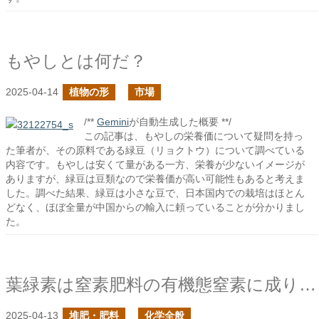
もやしとは何だ？
2025-04-14
植物の形
市場
/**
Gemini
が自動生成した概要 **/
この記事は、もやしの栄養価について疑問を持っ
た筆者が、その原料である緑豆（リョクトウ）について調べている
内容です。もやしは安くて量がある一方、栄養が少ないイメージが
ありますが、緑豆は豆類なので栄養価が高い可能性もあると考えま
した。調べた結果、緑豆は小さな豆で、日本国内での栽培はほとん
どなく、ほぼ全量が中国からの輸入に頼っていることが分かりまし
た。
葉緑素は窒素肥料の有機態窒素に成り得るか？の補足
2025-04-13
堆肥・肥料
化学全般