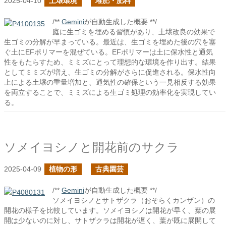
2025-04-10
土壌環境
堆肥・肥料
/**
Gemini
が自動生成した概要 **/
庭に生ゴミを埋める習慣があり、土壌改良の効果で
生ゴミの分解が早まっている。最近は、生ゴミを埋めた後の穴を塞
ぐ土にEFポリマーを混ぜている。EFポリマーは土に保水性と通気
性をもたらすため、ミミズにとって理想的な環境を作り出す。結果
としてミミズが増え、生ゴミの分解がさらに促進される。保水性向
上による土壌の重量増加と、通気性の確保という一見相反する効果
を両立することで、ミミズによる生ゴミ処理の効率化を実現してい
る。
ソメイヨシノと開花前のサクラ
2025-04-09
植物の形
古典園芸
/**
Gemini
が自動生成した概要 **/
ソメイヨシノとサトザクラ（おそらくカンザン）の
開花の様子を比較しています。ソメイヨシノは開花が早く、葉の展
開は少ないのに対し、サトザクラは開花が遅く、葉が既に展開して