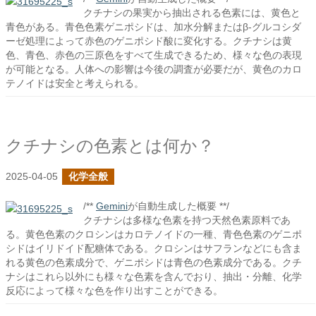
クチナシの果実から抽出される色素には、黄色と
青色がある。青色色素ゲニポシドは、加水分解またはβ-グルコシダ
ーゼ処理によって赤色のゲニポシド酸に変化する。クチナシは黄
色、青色、赤色の三原色をすべて生成できるため、様々な色の表現
が可能となる。人体への影響は今後の調査が必要だが、黄色のカロ
テノイドは安全と考えられる。
クチナシの色素とは何か？
2025-04-05
化学全般
/**
Gemini
が自動生成した概要 **/
クチナシは多様な色素を持つ天然色素原料であ
る。黄色色素のクロシンはカロテノイドの一種、青色色素のゲニポ
シドはイリドイド配糖体である。クロシンはサフランなどにも含ま
れる黄色の色素成分で、ゲニポシドは青色の色素成分である。クチ
ナシはこれら以外にも様々な色素を含んでおり、抽出・分離、化学
反応によって様々な色を作り出すことができる。