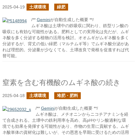
2025-04-19
土壌環境
緑肥
/**
Gemini
が自動生成した概要 **/
ムギネ酸は土壌中の鉄吸収に関わり、鉄型リン酸の
吸収にも有効な可能性がある。肥料としての実用化は先だが、ムギ
ネ酸を多く分泌する植物の活用を検討。オオムギがムギネ酸を多く
分泌するが、背丈の低い緑肥（マルチムギ等）でムギネ酸分泌があ
れば理想的。分泌量が少なくても、土壌改良で発根を促進すれば代
替可能。
窒素を含む有機酸のムギネ酸の続き
2025-04-18
土壌環境
堆肥・肥料
/**
Gemini
が自動生成した概要 **/
ムギネ酸は、メチオニンからニコチアナミンを経
て合成される。土壌中の鉄利用率を高め、高pHやリン酸過剰な環
境でも効果を発揮する可能性があり、作物の生育に貢献する。ムギ
ネ酸単体の資材化は難しいが、その恩恵を早期に受けるための活用