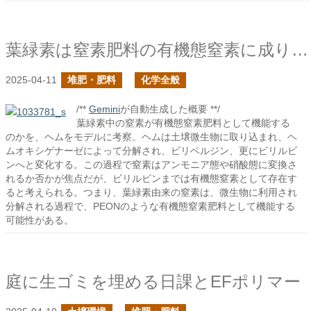
葉緑素は窒素肥料の有機態窒素に成り得るか？
2025-04-11
堆肥・肥料
化学全般
/**
Gemini
が自動生成した概要 **/
葉緑素中の窒素が有機態窒素肥料として機能する
のかを、ヘムをモデルに考察。ヘムは土壌微生物に取り込まれ、ヘ
ムオキシゲナーゼによって分解され、ビリベルジン、更にビリルビ
ンへと変化する。この過程で窒素はアンモニア態や硝酸態に変換さ
れるか否かが焦点だが、ビリルビンまでは有機態窒素として存在す
ると考えられる。つまり、葉緑素由来の窒素は、微生物に利用され
分解される過程で、PEONのような有機態窒素肥料として機能する
可能性がある。
庭に生ゴミを埋める日課とEFポリマー