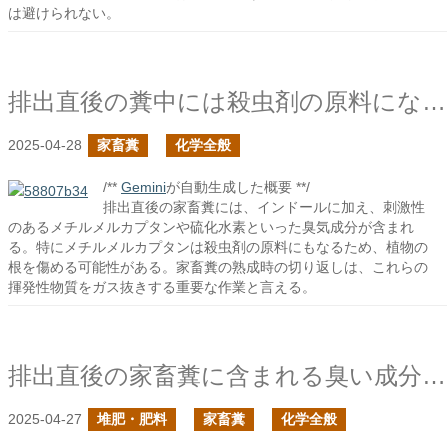
は避けられない。
排出直後の糞中には殺虫剤の原料になりそうな臭気化合物が含まれている
2025-04-28
家畜糞
化学全般
/**
Gemini
が自動生成した概要 **/
排出直後の家畜糞には、インドールに加え、刺激性
のあるメチルメルカプタンや硫化水素といった臭気成分が含まれ
る。特にメチルメルカプタンは殺虫剤の原料にもなるため、植物の
根を傷める可能性がある。家畜糞の熟成時の切り返しは、これらの
揮発性物質をガス抜きする重要な作業と言える。
排出直後の家畜糞に含まれる臭い成分は根を傷める要因になるか？の続き
2025-04-27
堆肥・肥料
家畜糞
化学全般