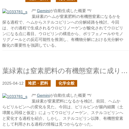
/**
Gemini
が自動生成した概要 **/
葉緑素のヘムが窒素肥料の有機態窒素になるかを
探る過程で、ヘムからステルコビリンへの分解経路を検討。今回
は、その過程で生成されるウロビリノーゲンが酸化されてウロビリ
ンになる点に着目。ウロビリンの構造から、ポリフェノールやモノ
リグノールとの反応可能性を推測し、有機物分解における光分解や
酸化の重要性を強調している。
葉緑素は窒素肥料の有機態窒素に成り得るか？の続き
2025-04-12
堆肥・肥料
化学全般
/**
Gemini
が自動生成した概要 **/
葉緑素が窒素肥料になるかを検討。前回、ヘムか
らビリルビンへの変化を見た。今回は、ビリルビンが腸内細菌（土
壌菌も同様と仮定）によってウロビリノーゲン、ステルコビリンへ
と変化する過程を紹介。しかし、ステルコビリン以降、有機態窒素
として利用される過程の情報は見つからなかった。