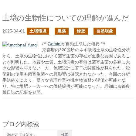
土壌の生物性についての理解が進んだ
2025-04-01
土壌環境
農薬
緑肥
自然現象
/**
Gemini
が自動生成した概要 **/
京都府内320箇所のネギ栽培土壌の生物性分析
から、土壌の生物性において菌寄生菌の存在が重要な要因であるこ
とが判明した。地質や土質、土壌消毒の有無は菌寄生菌の多寡に大
きな影響を与えない一方、施肥設計に若干の関連性が見られた。殺
菌剤の使用も菌寄生菌への悪影響は確認されなかった。今回の分析
手法確立により、様々な管理作業や微生物資材の評価が可能とな
り、特に堆肥メーカーへの価値提供が可能になった。詳細は京都農
販日誌の記事を参照。
ブログ内検索