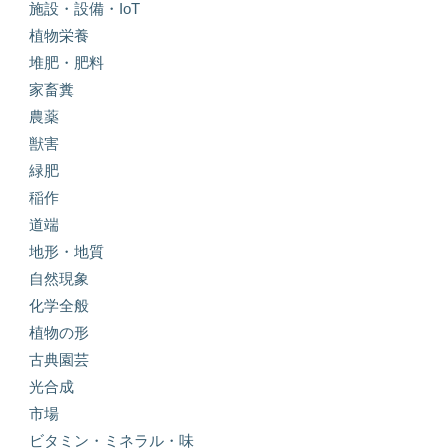
施設・設備・IoT
植物栄養
堆肥・肥料
家畜糞
農薬
獣害
緑肥
稲作
道端
地形・地質
自然現象
化学全般
植物の形
古典園芸
光合成
市場
ビタミン・ミネラル・味