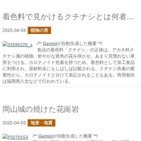
着色料で見かけるクチナシとは何者だ？
2025-04-04
植物の形
/**
Gemini
が自動生成した概要 **/
食品の着色料「クチナシ」の正体は、アカネ科ク
チナシ属の植物。鮮やかな黄色の花を咲かせ、あまり見慣れない果
実をつける。カロテノイド色素を持つため、着色料として加工食品
に利用され、原材料名にもしばしば記載される。クチナシ色素の重
要性から、カロテノイドと分けて表記されることもある。商用栽培
は福岡県八女などで行われている。
岡山城の焼けた花崗岩
2025-04-03
地形・地質
/**
Gemini
が自動生成した概要 **/