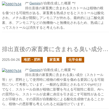
/**
Gemini
が自動生成した概要 **/
排出直後の家畜糞に含まれるスカトールは植物の根
を傷つける可能性がある。家畜糞を熟成させるとスカトールは酸化
され、メチル基が開裂しアンモニアが外れる。最終的には二酸化炭
素、水、アンモニアなどの無機物へと無機化されるため、熟成によ
ってスカトールは消失すると考えられる。
排出直後の家畜糞に含まれる臭い成分は根を傷める要因になるか？
2025-04-26
堆肥・肥料
家畜糞
化学全般
/**
Gemini
が自動生成した概要 **/
排出直後の家畜糞に含まれる臭い成分（スカトール
等）が、肥料として使用時に植物の根や葉を傷める要因になる可能
性について考察しています。一般的な原因とされるガスやpHだけ
でなく、スカトール自体が植物に影響を与える可能性に着目。AIへ
の質問から、スカトールが皮膚に炎症を引き起こす可能性があるこ
とが示唆され、その原因が自動酸化による酸化生成物であることか
ら、植物への悪影響も考えられると結論付けています。