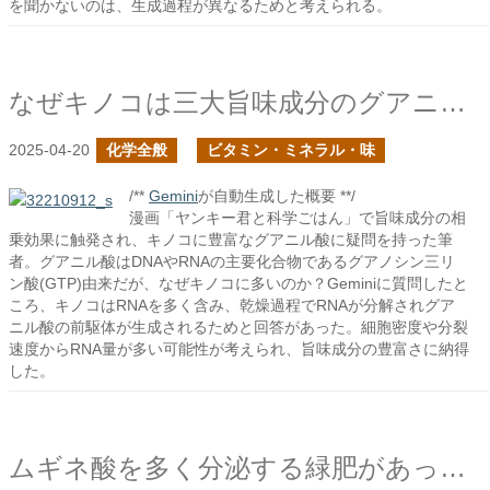
を聞かないのは、生成過程が異なるためと考えられる。
なぜキノコは三大旨味成分のグアニル酸が豊富なのだろう？
2025-04-20
化学全般
ビタミン・ミネラル・味
/**
Gemini
が自動生成した概要 **/
漫画「ヤンキー君と科学ごはん」で旨味成分の相
乗効果に触発され、キノコに豊富なグアニル酸に疑問を持った筆
者。グアニル酸はDNAやRNAの主要化合物であるグアノシン三リ
ン酸(GTP)由来だが、なぜキノコに多いのか？Geminiに質問したと
ころ、キノコはRNAを多く含み、乾燥過程でRNAが分解されグア
ニル酸の前駆体が生成されるためと回答があった。細胞密度や分裂
速度からRNA量が多い可能性が考えられ、旨味成分の豊富さに納得
した。
ムギネ酸を多く分泌する緑肥があったら良いな