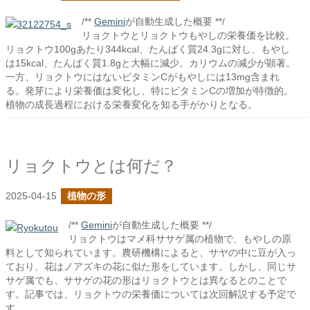
/**
Gemini
が自動生成した概要 **/
リョクトウとリョクトウもやしの栄養価を比較。
リョクトウ100gあたり344kcal、たんぱく質24.3gに対し、もやし
は15kcal、たんぱく質1.8gと大幅に減少。カリウムの減少が顕著。
一方、リョクトウにはないビタミンCがもやしには13mg含まれ
る。発芽により栄養価は変化し、特にビタミンCの増加が特徴的。
植物の成長過程における栄養変化を知る手がかりとなる。
リョクトウとは何だ？
2025-04-15
植物の形
/**
Gemini
が自動生成した概要 **/
リョクトウはマメ科ササゲ属の植物で、もやしの原
料として知られています。農研機構によると、サヤの中に豆が入っ
ており、花はノアズキの花に似た形をしています。しかし、同じサ
サゲ属でも、ササゲの花の形はリョクトウとは異なるとのことで
す。記事では、リョクトウの栄養価については次回解説する予定で
す。