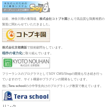
以前、神奈川県の養鶏場、
株式会社コトブキ園
さんで高品質な鶏糞堆肥の
製造に関わらせていただきました。
株式会社京都農販
で技術顧問をしています。
稲作の省力化
に取り組んでいます。
フリーランスのプログラマとしてSOY CMS/Shopの開発も引き続き行っ
ていますので、サイト構築やプラグインの開発をしています。
他に
Tera school
の小中学生向けのプログラミング教室で教えています。
リンク