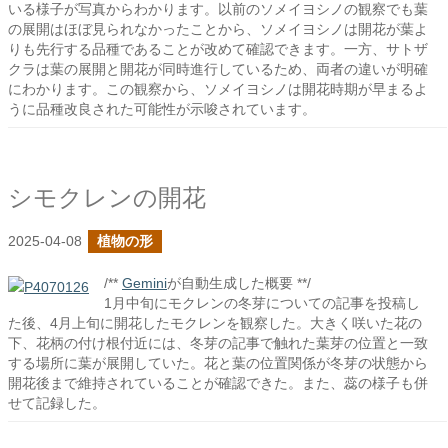
いる様子が写真からわかります。以前のソメイヨシノの観察でも葉
の展開はほぼ見られなかったことから、ソメイヨシノは開花が葉よ
りも先行する品種であることが改めて確認できます。一方、サトザ
クラは葉の展開と開花が同時進行しているため、両者の違いが明確
にわかります。この観察から、ソメイヨシノは開花時期が早まるよ
うに品種改良された可能性が示唆されています。
シモクレンの開花
2025-04-08
植物の形
/**
Gemini
が自動生成した概要 **/
1月中旬にモクレンの冬芽についての記事を投稿し
た後、4月上旬に開花したモクレンを観察した。大きく咲いた花の
下、花柄の付け根付近には、冬芽の記事で触れた葉芽の位置と一致
する場所に葉が展開していた。花と葉の位置関係が冬芽の状態から
開花後まで維持されていることが確認できた。また、蕊の様子も併
せて記録した。