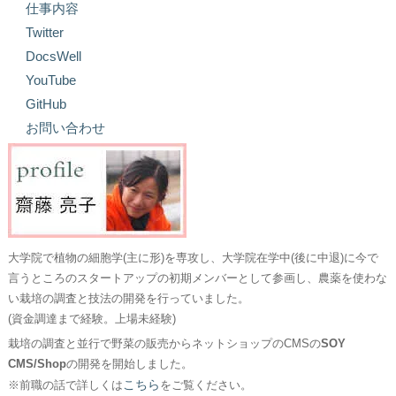
仕事内容
Twitter
DocsWell
YouTube
GitHub
お問い合わせ
大学院で植物の細胞学(主に形)を専攻し、大学院在学中(後に中退)に今で
言うところのスタートアップの初期メンバーとして参画し、農薬を使わな
い栽培の調査と技法の開発を行っていました。
(資金調達まで経験。上場未経験)
栽培の調査と並行で野菜の販売からネットショップのCMSの
SOY
CMS/Shop
の開発を開始しました。
こちら
※前職の話で詳しくは
をご覧ください。