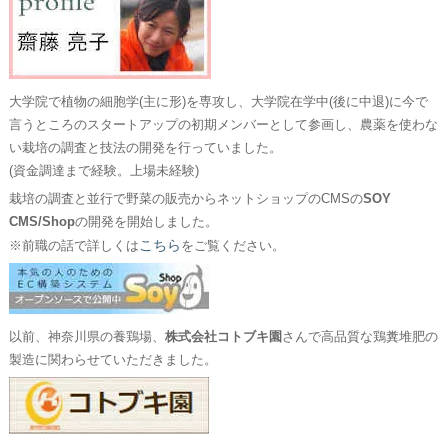
大学院で植物の細胞学(主に形)を専攻し、大学院在学中(後に中退)に今で
言うところのスタートアップの初期メンバーとして参画し、農薬を使わな
い栽培の調査と技法の開発を行っていました。
(資金調達まで経験。上場未経験)
栽培の調査と並行で野菜の販売からネットショップのCMSの
SOY
CMS/Shop
の開発を開始しました。
こちら
※前職の話で詳しくは
をご覧ください。
以前、神奈川県の養鶏場、
株式会社コトブキ園
さんで高品質な鶏糞堆肥の
製造に関わらせていただきました。