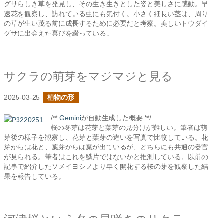
グサらしき草を発見し、その生き生きとした姿と美しさに感動。早
速花を観察し、訪れている虫にも気付く。小さく細長い茎は、周り
の草が生い茂る前に成長するために必要だと考察。美しいトウダイ
グサに出会えた喜びを綴っている。
サクラの萌芽をマジマジと見る
2025-03-25
植物の形
/**
Gemini
が自動生成した概要 **/
桜の冬芽は花芽と葉芽の見分けが難しい。筆者は萌
芽後の様子を観察し、花芽と葉芽の違いを写真で比較している。花
芽からは花と、葉芽からは葉が出ているが、どちらにも共通の器官
が見られる。筆者はこれを鱗片ではないかと推測している。以前の
記事で紹介したソメイヨシノより早く開花する桜の芽を観察した結
果を報告している。