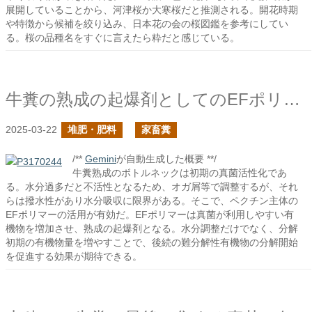
展開していることから、河津桜か大寒桜だと推測される。開花時期
や特徴から候補を絞り込み、日本花の会の桜図鑑を参考にしてい
る。桜の品種名をすぐに言えたら粋だと感じている。
牛糞の熟成の起爆剤としてのEFポリマー
2025-03-22
堆肥・肥料
家畜糞
/**
Gemini
が自動生成した概要 **/
牛糞熟成のボトルネックは初期の真菌活性化であ
る。水分過多だと不活性となるため、オガ屑等で調整するが、それ
らは撥水性があり水分吸収に限界がある。そこで、ペクチン主体の
EFポリマーの活用が有効だ。EFポリマーは真菌が利用しやすい有
機物を増加させ、熟成の起爆剤となる。水分調整だけでなく、分解
初期の有機物量を増やすことで、後続の難分解性有機物の分解開始
を促進する効果が期待できる。