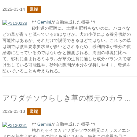
2025-03-14
道端
/**
Gemini
が自動生成した概要 **/
砂利道の壁際に、土壌も肥料もないのに、ハコベな
どの草が青々と茂っているのはなぜか。犬の小便による養分供給の
可能性はあるが、それだけで説明できるほどではない。これらの草
は畑では微量要素要求量が多いとされるため、砂利自体が養分の供
給源になっているのではないかと推測される。周囲の環境に比べ
て、砂利に含まれるミネラルが草の生育に適した成分バランスで溶
け出している可能性や、砂利の隙間が水分を保持しやすく、乾燥を
防いでいることも考えられる。
アワダチソウらしき草の根元のカラスノエンドウたち2025
2025-03-13
道端
/**
Gemini
が自動生成した概要 **/
枯れたセイタカアワダチソウの根元にカラスノエン
ドウが芽生え始め、春の訪れを感じさせる。毎年この光景を目に