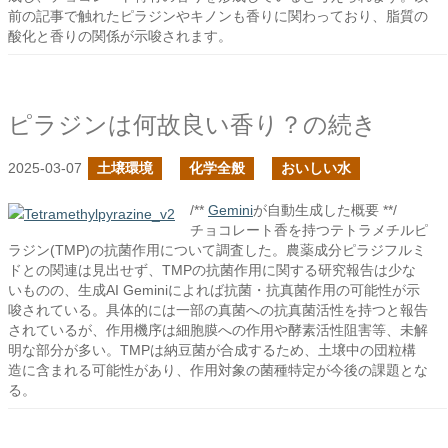
前の記事で触れたピラジンやキノンも香りに関わっており、脂質の
酸化と香りの関係が示唆されます。
ピラジンは何故良い香り？の続き
2025-03-07
土壌環境
化学全般
おいしい水
/**
Gemini
が自動生成した概要 **/
チョコレート香を持つテトラメチルピ
ラジン(TMP)の抗菌作用について調査した。農薬成分ピラジフルミ
ドとの関連は見出せず、TMPの抗菌作用に関する研究報告は少な
いものの、生成AI Geminiによれば抗菌・抗真菌作用の可能性が示
唆されている。具体的には一部の真菌への抗真菌活性を持つと報告
されているが、作用機序は細胞膜への作用や酵素活性阻害等、未解
明な部分が多い。TMPは納豆菌が合成するため、土壌中の団粒構
造に含まれる可能性があり、作用対象の菌種特定が今後の課題とな
る。