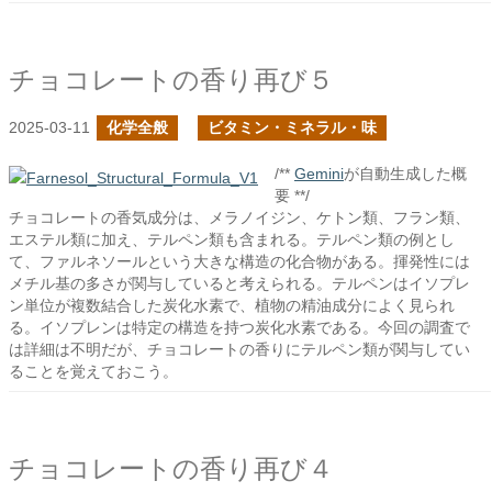
チョコレートの香り再び５
2025-03-11
化学全般
ビタミン・ミネラル・味
/**
Gemini
が自動生成した概
要 **/
チョコレートの香気成分は、メラノイジン、ケトン類、フラン類、
エステル類に加え、テルペン類も含まれる。テルペン類の例とし
て、ファルネソールという大きな構造の化合物がある。揮発性には
メチル基の多さが関与していると考えられる。テルペンはイソプレ
ン単位が複数結合した炭化水素で、植物の精油成分によく見られ
る。イソプレンは特定の構造を持つ炭化水素である。今回の調査で
は詳細は不明だが、チョコレートの香りにテルペン類が関与してい
ることを覚えておこう。
チョコレートの香り再び４