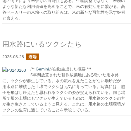
術の向上により米余りの可能性もある。生産調整ではなく、米粉の
ような新たな利用価値を高めることで、米の有効活用に繋がる。高
谷ベーカリーの米粉への取り組みは、米の新たな可能性を示す好例
と言える。
用水路にいるツクシたち
2025-03-28
道端
/**
Gemini
が自動生成した概要 **/
5年間放置された耕作放棄地にある乾いた用水路
に、ツクシが群生している。水の流れを見たことがない場所だが、
用水路に堆積した土壌でツクシは元気に育っている。写真には、胞
子を飛ばし終えたと思われるツクシの姿が捉えられている。同じ場
所で畑の土壌にもツクシが生えているものの、用水路のツクシの方
が生き生きとしているように見える。これは、用水路の土壌環境が
ツクシの生育に適していることを示唆している。