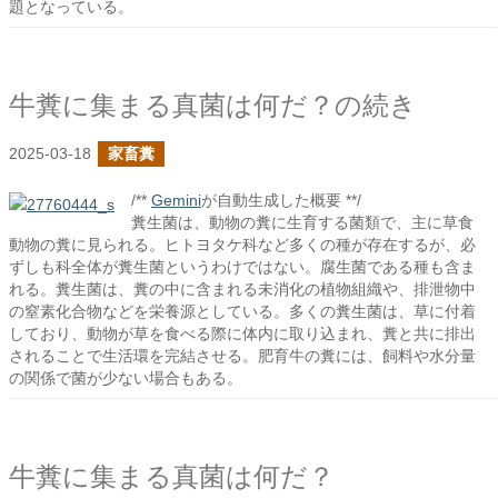
題となっている。
牛糞に集まる真菌は何だ？の続き
2025-03-18
家畜糞
/**
Gemini
が自動生成した概要 **/
糞生菌は、動物の糞に生育する菌類で、主に草食
動物の糞に見られる。ヒトヨタケ科など多くの種が存在するが、必
ずしも科全体が糞生菌というわけではない。腐生菌である種も含ま
れる。糞生菌は、糞の中に含まれる未消化の植物組織や、排泄物中
の窒素化合物などを栄養源としている。多くの糞生菌は、草に付着
しており、動物が草を食べる際に体内に取り込まれ、糞と共に排出
されることで生活環を完結させる。肥育牛の糞には、飼料や水分量
の関係で菌が少ない場合もある。
牛糞に集まる真菌は何だ？