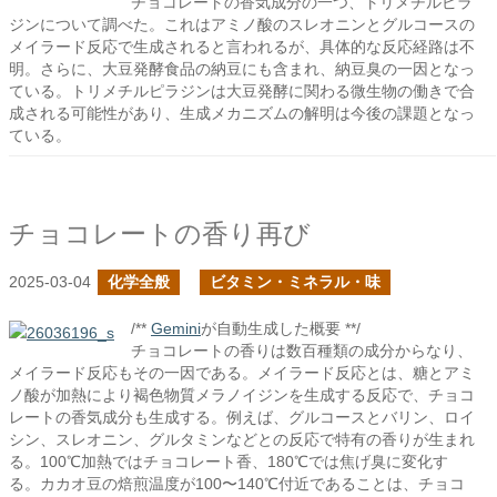
チョコレートの香気成分の一つ、トリメチルピラ
ジンについて調べた。これはアミノ酸のスレオニンとグルコースの
メイラード反応で生成されると言われるが、具体的な反応経路は不
明。さらに、大豆発酵食品の納豆にも含まれ、納豆臭の一因となっ
ている。トリメチルピラジンは大豆発酵に関わる微生物の働きで合
成される可能性があり、生成メカニズムの解明は今後の課題となっ
ている。
チョコレートの香り再び
2025-03-04
化学全般
ビタミン・ミネラル・味
/**
Gemini
が自動生成した概要 **/
チョコレートの香りは数百種類の成分からなり、
メイラード反応もその一因である。メイラード反応とは、糖とアミ
ノ酸が加熱により褐色物質メラノイジンを生成する反応で、チョコ
レートの香気成分も生成する。例えば、グルコースとバリン、ロイ
シン、スレオニン、グルタミンなどとの反応で特有の香りが生まれ
る。100℃加熱ではチョコレート香、180℃では焦げ臭に変化す
る。カカオ豆の焙煎温度が100〜140℃付近であることは、チョコ