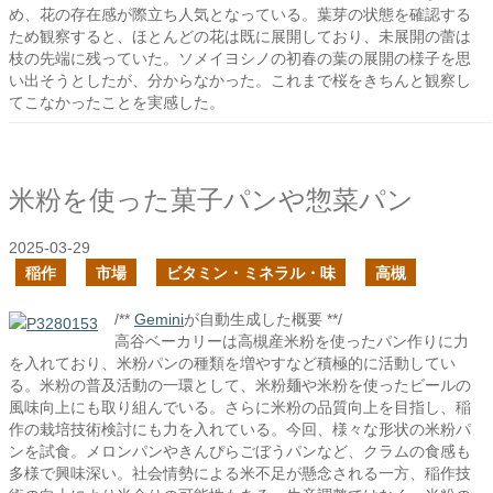
め、花の存在感が際立ち人気となっている。葉芽の状態を確認する
ため観察すると、ほとんどの花は既に展開しており、未展開の蕾は
枝の先端に残っていた。ソメイヨシノの初春の葉の展開の様子を思
い出そうとしたが、分からなかった。これまで桜をきちんと観察し
てこなかったことを実感した。
米粉を使った菓子パンや惣菜パン
2025-03-29
稲作
市場
ビタミン・ミネラル・味
高槻
/**
Gemini
が自動生成した概要 **/
高谷ベーカリーは高槻産米粉を使ったパン作りに力
を入れており、米粉パンの種類を増やすなど積極的に活動してい
る。米粉の普及活動の一環として、米粉麺や米粉を使ったビールの
風味向上にも取り組んでいる。さらに米粉の品質向上を目指し、稲
作の栽培技術検討にも力を入れている。今回、様々な形状の米粉パ
ンを試食。メロンパンやきんぴらごぼうパンなど、クラムの食感も
多様で興味深い。社会情勢による米不足が懸念される一方、稲作技