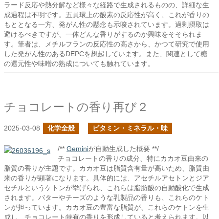
ラード反応や熱分解など様々な経路で生成されるものの、詳細な生
成過程は不明です。五員環上の酸素の反応性が高く、これが香りの
もととなる一方、発がん性の懸念も示唆されています。過剰摂取は
避けるべきですが、一体どんな香りがするのか興味をそそられま
す。筆者は、メチルフランの反応性の高さから、かつて研究で使用
した発がん性のあるDEPCを想起しています。また、関連として糖
の還元性や味噌の熟成についても触れています。
チョコレートの香り再び２
2025-03-08
化学全般
ビタミン・ミネラル・味
/**
Gemini
が自動生成した概要 **/
チョコレートの香りの成分、特にカカオ豆由来の
脂質の香りが主題です。カカオ豆は脂質含有量が高いため、脂質由
来の香りが顕著になります。具体的には、アセチルアセトンとジア
セチルというケトンが挙げられ、これらは脂肪酸の自動酸化で生成
されます。バターやチーズのような乳製品の香りも、これらのケト
ンが担っています。カカオ豆の豊富な脂質が、これらのケトンを生
成し、チョコレート特有の香りを形成していると考えられます。以