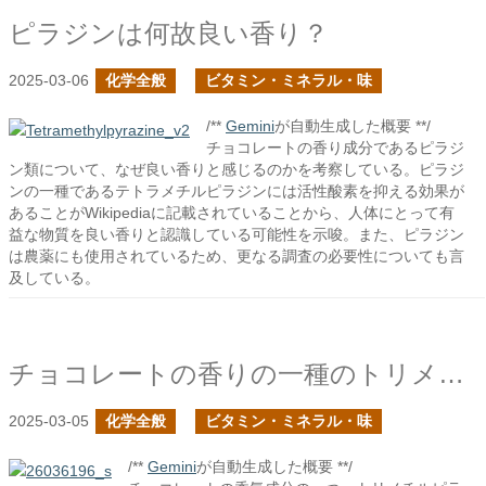
ピラジンは何故良い香り？
2025-03-06
化学全般
ビタミン・ミネラル・味
/**
Gemini
が自動生成した概要 **/
チョコレートの香り成分であるピラジ
ン類について、なぜ良い香りと感じるのかを考察している。ピラジ
ンの一種であるテトラメチルピラジンには活性酸素を抑える効果が
あることがWikipediaに記載されていることから、人体にとって有
益な物質を良い香りと認識している可能性を示唆。また、ピラジン
は農薬にも使用されているため、更なる調査の必要性についても言
及している。
チョコレートの香りの一種のトリメチルピラジン
2025-03-05
化学全般
ビタミン・ミネラル・味
/**
Gemini
が自動生成した概要 **/