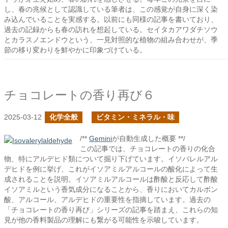
し、春の兆候として認識している筆者は、この感覚が自身に深く染
み込んでいることを実感する。以前にも同様の記事を書いており、
過去の記録からも春の訪れを想起している。セイタカアワダチソウ
とカラスノエンドウという、一見対照的な植物の組み合わせが、季
節の移り変わりを鮮やかに印象づけている。
チョコレートの香り再び６
2025-03-12
化学全般
ビタミン・ミネラル・味
/**
Gemini
が自動生成した概要 **/
この記事では、チョコレートの香りの化合
物、特にアルデヒド類について掘り下げています。イソバレルアル
デヒドを例に挙げ、これがイソアミルアルコールの酸化によって生
成されることを説明。イソアミルアルコールは酢酸と反応して酢酸
イソアミルという香気成分になることから、香りにおいてカルボン
酸、アルコール、アルデヒドの重要性を指摘しています。過去の
「チョコレートの香り再び」シリーズの記事を踏まえ、これらの知
見が他の香料製品の理解にも繋がる可能性を示唆しています。