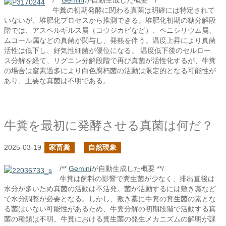
/**
Gemini
が自動生成した概要 **/
牛糞の初期発酵に関わる真菌は明確には特定されて
いないが、堆肥化プロセスから推測できる。堆肥化初期の糖分解段
階では、アスペルギルス属（コウジカビなど）、ペニシリウム属、
ムコール属などの真菌が関与し、発熱を伴う。温度上昇により真菌
活性は低下し、好気性細菌が優位になる。 温度低下後のセルロー
ス分解を経て、リグニン分解段階で再び真菌が活性化するが、牛糞
の場合は窒素過多により白色腐朽菌の活動は限定的となる可能性が
あり、主要な真菌は不明である。
牛糞を最初に発酵させる真菌は何だ？
2025-03-19
家畜糞
自然現象
/**
Gemini
が自動生成した概要 **/
牛糞は飼料の影響で糞生菌が少なく、排出直後は
水分が多いため真菌の活動は不活発。菌が活動するには敷き藁など
で水分調整が必要となる。しかし、敷き藁に牛糞の糞生菌の素とな
る菌はいない可能性があるため、牛糞分解の初期段階で活動する真
菌の種類は不明。牛糞における糞生菌の発生メカニズムの解明が課