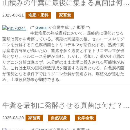
山積みの牛糞に最後に集まる真菌は何だ？
2025-03-21
堆肥・肥料
家畜糞
/**
Gemini
が自動生成した概要 **/
牛糞堆肥の熟成過程において、最終的に優勢となる
菌類は何かを考察している。初期の高温期の後、セルロースやリグ
ニンを分解する白色腐朽菌とトリコデルマが活性化する。熟成牛糞
は窒素含有量が高いため、窒素を多く必要とするトリコデルマが優
勢となり、セルロース分解が進む。しかし、添加した藁やオガ屑の
リグニン分解は進まず、未分解のまま土壌に投入される可能性があ
る。これは土壌の団粒構造形成を阻害する要因となる。白色腐朽菌
が優勢となる条件下ではリグニン分解が促進され、腐植化が進むた
め、土壌改良効果が期待できる。
牛糞を最初に発酵させる真菌は何だ？の続き
2025-03-20
家畜糞
自然現象
化学全般