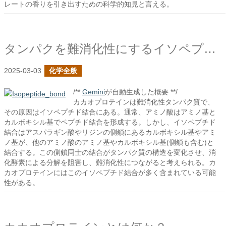
レートの香りを引き出すための科学的知見と言える。
タンパクを難消化性にするイソペプチド結合とは何か？
2025-03-03
化学全般
/**
Gemini
が自動生成した概要 **/
カカオプロテインは難消化性タンパク質で、
その原因はイソペプチド結合にある。通常、アミノ酸はアミノ基と
カルボキシル基でペプチド結合を形成する。しかし、イソペプチド
結合はアスパラギン酸やリジンの側鎖にあるカルボキシル基やアミ
ノ基が、他のアミノ酸のアミノ基やカルボキシル基(側鎖も含む)と
結合する。この側鎖同士の結合がタンパク質の構造を変化させ、消
化酵素による分解を阻害し、難消化性につながると考えられる。カ
カオプロテインにはこのイソペプチド結合が多く含まれている可能
性がある。