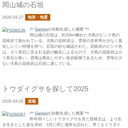
岡山城の石垣
2025-03-27
地形・地質
/**
Gemini
が自動生成した概要 **/
岡山城の石垣は、約20km離れた犬島のピンク色の
花崗岩で築かれている。犬島の花崗岩は、雲母の含有率が少なく風
化しにくい特徴を持つ。石垣の砂も確認された。花崗岩のピンク色
は、カリ長石に含まれる鉄の酸化によるもので、犬島の花崗岩はカ
リ長石が多い。雲母は風化しやすい造岩鉱物であるため、雲母が少
ない犬島の花崗岩は石垣に適している。
トウダイグサを探して2025
2025-03-26
道端
/**
Gemini
が自動生成した概要 **/
昨年弱々しいトウダイグサを見た投稿主は、より生
き生きとした姿を求め、3月に同じ場所を訪れた。早くもトウダイ