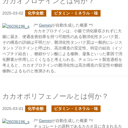
カカオプロテインとは何か？
2025-03-02
化学全般
ビタミン・ミネラル・味
/**
Gemini
が自動生成した概要 **/
カカオプロテインは、小腸で消化吸収されずに大
腸に届き、便通改善効果を持つ可能性のある難消化性タンパク質。
その構造の詳細は不明だが、難消化性タンパク質は一般的にレジス
タントプロテインと呼ばれ、高次構造の安定性、特定の結合（イソ
ペプチド結合）、糖鎖やリン酸による修飾、凝集といった要因で消
化酵素が作用しにくくなると考えられる。チョコレート製造過程を
考えると、カカオプロテインの難消化性は高次構造の安定性や糖鎖
修飾によるものと推測される。
カカオポリフェノールとは何か？
2025-03-01
化学全般
ビタミン・ミネラル・味
/**
Gemini
が自動生成した概要 **/
チョコレートの原料であるカカオ豆に含まれるカ