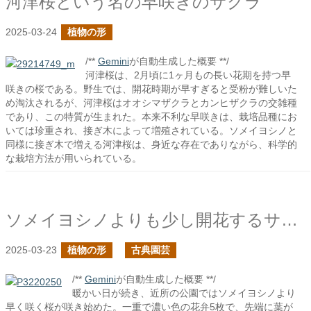
河津桜という名の早咲きのサクラ
2025-03-24
植物の形
/**
Gemini
が自動生成した概要 **/
河津桜は、2月頃に1ヶ月もの長い花期を持つ早
咲きの桜である。野生では、開花時期が早すぎると受粉が難しいた
め淘汰されるが、河津桜はオオシマザクラとカンヒザクラの交雑種
であり、この特質が生まれた。本来不利な早咲きは、栽培品種にお
いては珍重され、接ぎ木によって増殖されている。ソメイヨシノと
同様に接ぎ木で増える河津桜は、身近な存在でありながら、科学的
な栽培方法が用いられている。
ソメイヨシノよりも少し開花するサクラ
2025-03-23
植物の形
古典園芸
/**
Gemini
が自動生成した概要 **/
暖かい日が続き、近所の公園ではソメイヨシノより
早く咲く桜が咲き始めた。一重で濃い色の花弁5枚で、先端に葉が