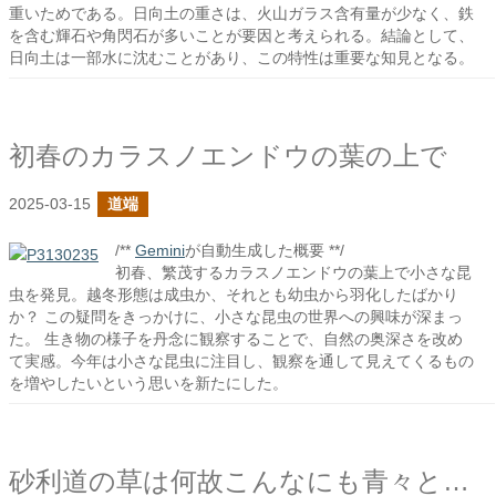
重いためである。日向土の重さは、火山ガラス含有量が少なく、鉄
を含む輝石や角閃石が多いことが要因と考えられる。結論として、
日向土は一部水に沈むことがあり、この特性は重要な知見となる。
初春のカラスノエンドウの葉の上で
2025-03-15
道端
/**
Gemini
が自動生成した概要 **/
初春、繁茂するカラスノエンドウの葉上で小さな昆
虫を発見。越冬形態は成虫か、それとも幼虫から羽化したばかり
か？ この疑問をきっかけに、小さな昆虫の世界への興味が深まっ
た。 生き物の様子を丹念に観察することで、自然の奥深さを改め
て実感。今年は小さな昆虫に注目し、観察を通して見えてくるもの
を増やしたいという思いを新たにした。
砂利道の草は何故こんなにも青々としているのだろうか