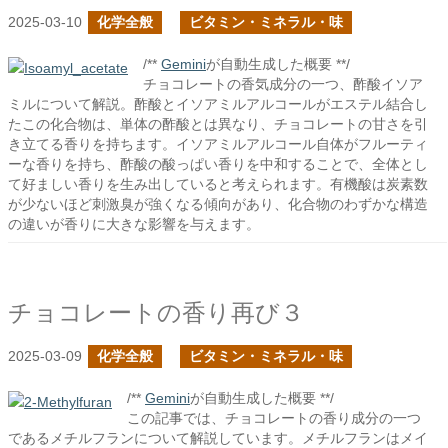
2025-03-10
化学全般
ビタミン・ミネラル・味
/**
Gemini
が自動生成した概要 **/
チョコレートの香気成分の一つ、酢酸イソア
ミルについて解説。酢酸とイソアミルアルコールがエステル結合し
たこの化合物は、単体の酢酸とは異なり、チョコレートの甘さを引
き立てる香りを持ちます。イソアミルアルコール自体がフルーティ
ーな香りを持ち、酢酸の酸っぱい香りを中和することで、全体とし
て好ましい香りを生み出していると考えられます。有機酸は炭素数
が少ないほど刺激臭が強くなる傾向があり、化合物のわずかな構造
の違いが香りに大きな影響を与えます。
チョコレートの香り再び３
2025-03-09
化学全般
ビタミン・ミネラル・味
/**
Gemini
が自動生成した概要 **/
この記事では、チョコレートの香り成分の一つ
であるメチルフランについて解説しています。メチルフランはメイ