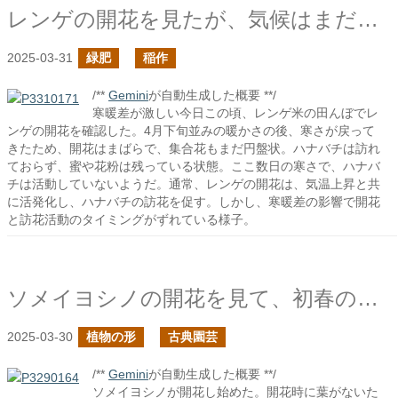
レンゲの開花を見たが、気候はまだ寒い
2025-03-31
緑肥
稲作
/**
Gemini
が自動生成した概要 **/
寒暖差が激しい今日この頃、レンゲ米の田んぼでレ
ンゲの開花を確認した。4月下旬並みの暖かさの後、寒さが戻って
きたため、開花はまばらで、集合花もまだ円盤状。ハナバチは訪れ
ておらず、蜜や花粉は残っている状態。ここ数日の寒さで、ハナバ
チは活動していないようだ。通常、レンゲの開花は、気温上昇と共
に活発化し、ハナバチの訪花を促す。しかし、寒暖差の影響で開花
と訪花活動のタイミングがずれている様子。
ソメイヨシノの開花を見て、初春の葉の展開を考える
2025-03-30
植物の形
古典園芸
/**
Gemini
が自動生成した概要 **/
ソメイヨシノが開花し始めた。開花時に葉がないた