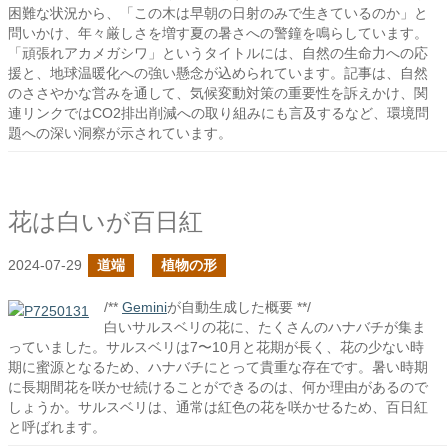
困難な状況から、「この木は早朝の日射のみで生きているのか」と
問いかけ、年々厳しさを増す夏の暑さへの警鐘を鳴らしています。
「頑張れアカメガシワ」というタイトルには、自然の生命力への応
援と、地球温暖化への強い懸念が込められています。記事は、自然
のささやかな営みを通して、気候変動対策の重要性を訴えかけ、関
連リンクではCO2排出削減への取り組みにも言及するなど、環境問
題への深い洞察が示されています。
花は白いが百日紅
2024-07-29
道端
植物の形
/**
Gemini
が自動生成した概要 **/
白いサルスベリの花に、たくさんのハナバチが集ま
っていました。サルスベリは7〜10月と花期が長く、花の少ない時
期に蜜源となるため、ハナバチにとって貴重な存在です。暑い時期
に長期間花を咲かせ続けることができるのは、何か理由があるので
しょうか。サルスベリは、通常は紅色の花を咲かせるため、百日紅
と呼ばれます。