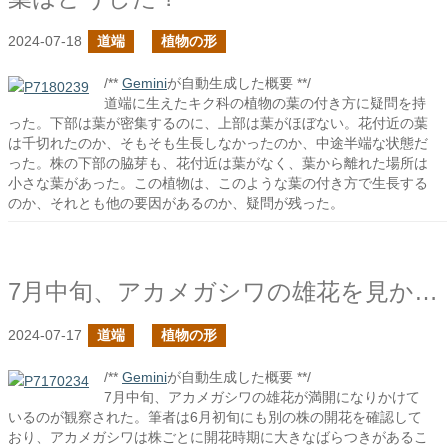
2024-07-18
道端
植物の形
/**
Gemini
が自動生成した概要 **/
道端に生えたキク科の植物の葉の付き方に疑問を持
った。下部は葉が密集するのに、上部は葉がほぼない。花付近の葉
は千切れたのか、そもそも生長しなかったのか、中途半端な状態だ
った。株の下部の脇芽も、花付近は葉がなく、葉から離れた場所は
小さな葉があった。この植物は、このような葉の付き方で生長する
のか、それとも他の要因があるのか、疑問が残った。
7月中旬、アカメガシワの雄花を見かけた
2024-07-17
道端
植物の形
/**
Gemini
が自動生成した概要 **/
7月中旬、アカメガシワの雄花が満開になりかけて
いるのが観察された。筆者は6月初旬にも別の株の開花を確認して
おり、アカメガシワは株ごとに開花時期に大きなばらつきがあるこ