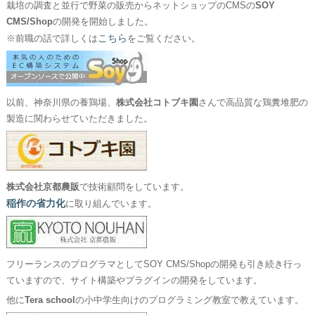
栽培の調査と並行で野菜の販売からネットショップのCMSの
SOY
CMS/Shop
の開発を開始しました。
こちら
※前職の話で詳しくは
をご覧ください。
以前、神奈川県の養鶏場、
株式会社コトブキ園
さんで高品質な鶏糞堆肥の
製造に関わらせていただきました。
株式会社京都農販
で技術顧問をしています。
稲作の省力化
に取り組んでいます。
フリーランスのプログラマとしてSOY CMS/Shopの開発も引き続き行っ
ていますので、サイト構築やプラグインの開発をしています。
他に
Tera school
の小中学生向けのプログラミング教室で教えています。