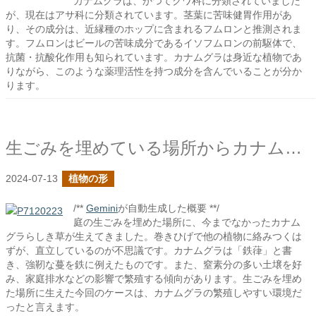
カナムグラは、かつてクワ科に分類されていました
が、現在はアサ科に分類されています。茎葉に苦味健胃作用があ
り、その成分は、近縁種のホップに含まれるフムロンと推測されま
す。フムロンはビールの苦味成分であるイソフムロンの前駆体で、
抗菌・抗酸化作用も知られています。カナムグラは身近な植物であ
りながら、このような薬理活性を持つ成分を含んでいることが分か
ります。
生ごみを埋めている場所からカナムグラらしき草が生えた
2024-07-13
植物の形
/**
Gemini
が自動生成した概要 **/
庭の生ごみを埋めた場所に、今までなかったカナム
グラらしき草が生えてきました。巻きひげで他の植物に絡みつくは
ずが、直立しているのが不思議です。カナムグラは「鉄葎」と書
き、強靭な蔓を鉄に例えたものです。また、窒素分の多い土壌を好
み、家庭排水などの影響で繁殖する傾向があります。生ごみを埋め
た場所に生えた今回のケースは、カナムグラの繁殖しやすい環境だ
ったと言えます。