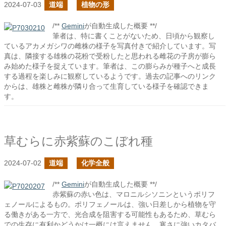
2024-07-03
道端
植物の形
/**
Gemini
が自動生成した概要 **/
筆者は、特に書くことがないため、日頃から観察し
ているアカメガシワの雌株の様子を写真付きで紹介しています。写
真は、隣接する雄株の花粉で受粉したと思われる雌花の子房が膨ら
み始めた様子を捉えています。筆者は、この膨らみが種子へと成長
する過程を楽しみに観察しているようです。過去の記事へのリンク
からは、雄株と雌株が隣り合って生育している様子を確認できま
す。
草むらに赤紫蘇のこぼれ種
2024-07-02
道端
化学全般
/**
Gemini
が自動生成した概要 **/
赤紫蘇の赤い色は、マロニルシソニンというポリフ
ェノールによるもの。ポリフェノールは、強い日差しから植物を守
る働きがある一方で、光合成を阻害する可能性もあるため、草むら
での生存に有利かどうかは一概には言えません。寒さに強いカタバ