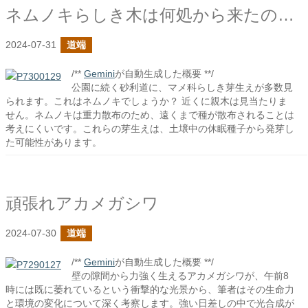
ネムノキらしき木は何処から来たのか？
2024-07-31
道端
/**
Gemini
が自動生成した概要 **/
公園に続く砂利道に、マメ科らしき芽生えが多数見
られます。これはネムノキでしょうか？ 近くに親木は見当たりま
せん。ネムノキは重力散布のため、遠くまで種が散布されることは
考えにくいです。これらの芽生えは、土壌中の休眠種子から発芽し
た可能性があります。
頑張れアカメガシワ
2024-07-30
道端
/**
Gemini
が自動生成した概要 **/
壁の隙間から力強く生えるアカメガシワが、午前8
時には既に萎れているという衝撃的な光景から、筆者はその生命力
と環境の変化について深く考察します。強い日差しの中で光合成が