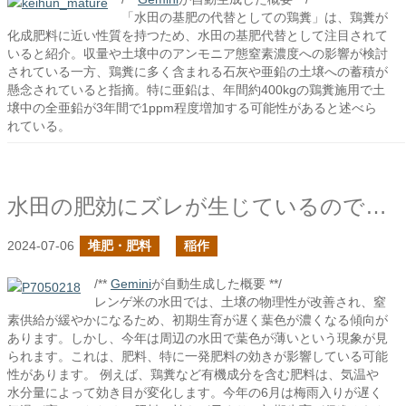
「水田の基肥の代替としての鶏糞」は、鶏糞が
化成肥料に近い性質を持つため、水田の基肥代替として注目されて
いると紹介。収量や土壌中のアンモニア態窒素濃度への影響が検討
されている一方、鶏糞に多く含まれる石灰や亜鉛の土壌への蓄積が
懸念されていると指摘。特に亜鉛は、年間約400kgの鶏糞施用で土
壌中の全亜鉛が3年間で1ppm程度増加する可能性があると述べら
れている。
水田の肥効にズレが生じているのでは？
2024-07-06
堆肥・肥料
稲作
/**
Gemini
が自動生成した概要 **/
レンゲ米の水田では、土壌の物理性が改善され、窒
素供給が緩やかになるため、初期生育が遅く葉色が濃くなる傾向が
あります。しかし、今年は周辺の水田で葉色が薄いという現象が見
られます。これは、肥料、特に一発肥料の効きが影響している可能
性があります。 例えば、鶏糞など有機成分を含む肥料は、気温や
水分量によって効き目が変化します。今年の6月は梅雨入りが遅く