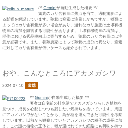
/**
Gemini
が自動生成した概要 **/
鶏糞のカリ含有量に焦点を当て、過剰施肥によ
る影響を解説しています。鶏糞は窒素に注目しがちですが、種類に
よってはカリ含有量が多い場合があり、過剰なカリ施肥は土壌有機
物量の増加を阻害する可能性があります。土壌有機物量の増加は、
稲作における秀品率向上に寄与するため、鶏糞のカリ含有量には注
意が必要です。また、養鶏農家によって鶏糞の成分は異なり、窒素
に対してカリ含有量が低いケースも紹介されています。
おや、こんなところにアカメガシワ
2024-07-10
道端
/**
Gemini
が自動生成した概要 **/
著者は自宅前の排水溝でアカメガシワらしき植物を
見つけ、成長を心配しつつも残したい気持ちを抱いています。周囲
にアカメガシワがないことから、鳥が種を運んできた可能性を考察
しています。以前から観察していたアカメガシワの種子の成長に加
え、この謎の植物の正体と、種が運ばれてきた経路にも興味を持つ