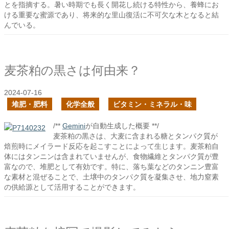
とを指摘する。暑い時期でも長く開花し続ける特性から、養蜂にお
ける重要な蜜源であり、将来的な里山復活に不可欠な木となると結
んでいる。
麦茶粕の黒さは何由来？
2024-07-16
堆肥・肥料
化学全般
ビタミン・ミネラル・味
/**
Gemini
が自動生成した概要 **/
麦茶粕の黒さは、大麦に含まれる糖とタンパク質が
焙煎時にメイラード反応を起こすことによって生じます。麦茶粕自
体にはタンニンは含まれていませんが、食物繊維とタンパク質が豊
富なので、堆肥として有効です。特に、落ち葉などのタンニン豊富
な素材と混ぜることで、土壌中のタンパク質を凝集させ、地力窒素
の供給源として活用することができます。