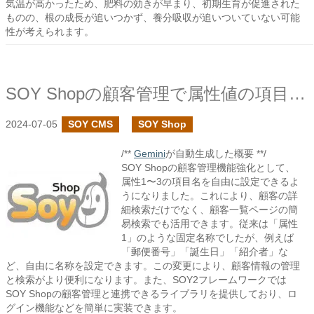
気温が高かったため、肥料の効きが早まり、初期生育が促進された
ものの、根の成長が追いつかず、養分吸収が追いついていない可能
性が考えられます。
SOY Shopの顧客管理で属性値の項目名を変更できるようにしました
2024-07-05
SOY CMS
SOY Shop
/**
Gemini
が自動生成した概要 **/
SOY Shopの顧客管理機能強化として、
属性1〜3の項目名を自由に設定できるよ
うになりました。これにより、顧客の詳
細検索だけでなく、顧客一覧ページの簡
易検索でも活用できます。従来は「属性
1」のような固定名称でしたが、例えば
「郵便番号」「誕生日」「紹介者」な
ど、自由に名称を設定できます。この変更により、顧客情報の管理
と検索がより便利になります。また、SOY2フレームワークでは
SOY Shopの顧客管理と連携できるライブラリを提供しており、ロ
グイン機能などを簡単に実装できます。