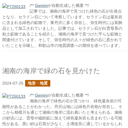
/**
Gemini
が自動生成した概要 **/
記事では、湘南の海岸で見つけた緑色の石が出発点
となり、セラドン石について考察しています。セラドン石は凝灰岩
に含まれる緑色の鉱物で、東丹沢に多く存在し、弥生時代には装飾
品として加工されていました。記事では、セラドン石が白雲母系の
粘土鉱物であることを紹介し、湘南の海岸で見つけた平らな鉱物と
関連付けています。そして、弥生時代の人々が緑色の石に惹かれて
いたことを示唆し、和歌山市の地質調査への期待を述べています。
湘南の海岸で緑の石を見かけた
2024-07-26
地形・地質
/**
Gemini
が自動生成した概要 **/
湘南の海岸で緑色の石が見つかり、緑色凝灰岩の可
能性があることがわかった。丹沢山地には緑色片岩相が存在し、そ
こから相模川を通じて湘南の海岸に流れ着いたと考えられる。湘南
の砂浜には、雲母や磁鉄鉱に加えて緑色凝灰岩も含まれている可能
性がある。黒い砂は石英が少なく、土壌改良に適しているかもしれ