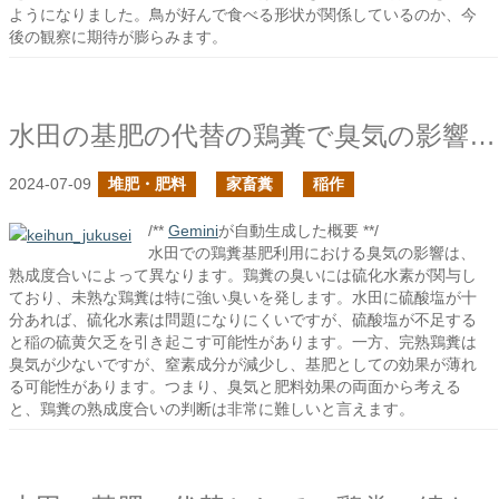
ようになりました。鳥が好んで食べる形状が関係しているのか、今
後の観察に期待が膨らみます。
水田の基肥の代替の鶏糞で臭気の影響は見ておくべきか？
2024-07-09
堆肥・肥料
家畜糞
稲作
/**
Gemini
が自動生成した概要 **/
水田での鶏糞基肥利用における臭気の影響は、
熟成度合いによって異なります。鶏糞の臭いには硫化水素が関与し
ており、未熟な鶏糞は特に強い臭いを発します。水田に硫酸塩が十
分あれば、硫化水素は問題になりにくいですが、硫酸塩が不足する
と稲の硫黄欠乏を引き起こす可能性があります。一方、完熟鶏糞は
臭気が少ないですが、窒素成分が減少し、基肥としての効果が薄れ
る可能性があります。つまり、臭気と肥料効果の両面から考える
と、鶏糞の熟成度合いの判断は非常に難しいと言えます。