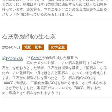
ミのように、植物はそれぞれの環境に適応するために様々な戦略を
持っています。赤紫蘇も、マロニルシソニンの光合成阻害を上回る
メリットを他に持っているのかもしれません。
石灰乾燥剤の生石灰
2024-07-01
堆肥・肥料
化学全般
/**
Gemini
が自動生成した概要 **/
庭のナメクジ対策に、古い石灰乾燥剤（主成分:生
石灰）を使おうとした筆者。生石灰は湿気を吸収して消石灰になる
ため、古い乾燥剤の中身はほとんど消石灰になっていると考えられ
ます。生石灰の製造方法を調べたところ、石灰石(CaCO₃)を
1000℃で加熱し、二酸化炭素(CO₂)を放出させることで生成される
ことが分かりました。家庭用ガスコンロでも1700℃に達するた
め、理論上は生石灰を作れるようです。