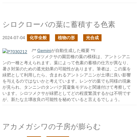
シロクローバの葉に蓄積する色素
2024-07-04
化学全般
植物の形
光合成
/**
Gemini
が自動生成した概要 **/
シロツメクサの園芸種の葉の模様は、アントシアニ
ンの一種と考えられます。葉によって色素の蓄積の仕方が異なり、
暑さ対策のための遮光効果の可能性があります。筆者は、この葉を
緑肥として利用したら、含まれるアントシアニンが土壌に良い影響
を与えるのではないかと考えています。レンゲの葉でも同様の現象
が見られ、タンニンのタンパク質凝集モデルと関連付けて考察して
います。シロツメクサが緑肥としてどの程度繁茂するかは不明です
が、新たな土壌改良の可能性を秘めていると言えるでしょう。
アカメガシワの子房が膨らむ