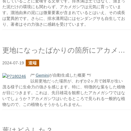
長していることに驚嘆する文章です。排水溝は土ではなく、溜まっ
た泥だけの環境にも関わらず、アカメガシワは元気に育っていま
す。溜池由来の泥には微量要素が含まれているとはいえ、その成長
は驚異的です。さらに、排水溝周辺にはセンダングサも自生してお
り、著者はその力強さに感銘を受けています。
更地になったばかりの箇所にアカメガシワか？
2024-07-19
道端
/**
Gemini
が自動生成した概要 **/
以前更地だった場所が、わずか2ヶ月で雑草が生い
茂る様子に生命力の強さを感じます。特に、特徴的な葉をした植物
が目につきます。これは、先日雄花を観察したアカメガシワではな
いでしょうか？アカメガシワはいたるところで見られる一般的な植
物なので、この植物もそうかもしれません。
葉はどうした？