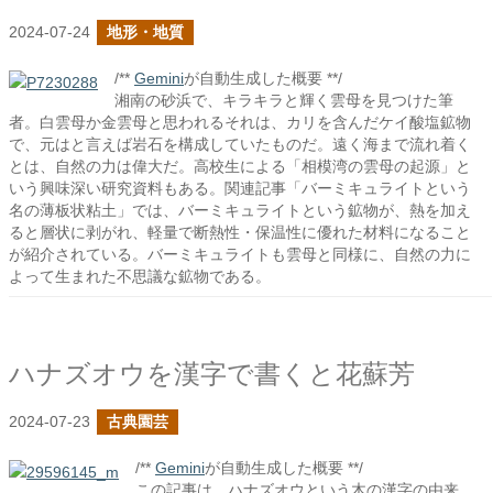
2024-07-24
地形・地質
/**
Gemini
が自動生成した概要 **/
湘南の砂浜で、キラキラと輝く雲母を見つけた筆
者。白雲母か金雲母と思われるそれは、カリを含んだケイ酸塩鉱物
で、元はと言えば岩石を構成していたものだ。遠く海まで流れ着く
とは、自然の力は偉大だ。高校生による「相模湾の雲母の起源」と
いう興味深い研究資料もある。関連記事「バーミキュライトという
名の薄板状粘土」では、バーミキュライトという鉱物が、熱を加え
ると層状に剥がれ、軽量で断熱性・保温性に優れた材料になること
が紹介されている。バーミキュライトも雲母と同様に、自然の力に
よって生まれた不思議な鉱物である。
ハナズオウを漢字で書くと花蘇芳
2024-07-23
古典園芸
/**
Gemini
が自動生成した概要 **/
この記事は、ハナズオウという木の漢字の由来