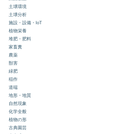
土壌環境
土壌分析
施設・設備・IoT
植物栄養
堆肥・肥料
家畜糞
農薬
獣害
緑肥
稲作
道端
地形・地質
自然現象
化学全般
植物の形
古典園芸