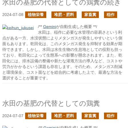
水田の基肥の代替としての鶏糞の続き
2024-07-08
植物栄養
堆肥・肥料
家畜糞
稲作
/**
Gemini
が自動生成した概要 **/
水田は、稲作に必要な水管理の容易さという利
点がある一方、水没状態によりメタンガスが発生しやすいという側
面もあります。乾田化は、このメタンガス発生を抑制する効果が期
待できます。しかし、水田は水生生物の生息地としての役割も担っ
ており、乾田化によって生態系への影響が懸念されます。また、乾
田化には、排水設備の整備や新たな灌漑方法の導入など、コストや
労力がかかるという課題も存在します。そのため、メタンガス削減
と環境保全、コスト面などを総合的に考慮した上で、最適な方法を
選択することが重要です。
水田の基肥の代替としての鶏糞
2024-07-07
植物栄養
堆肥・肥料
家畜糞
稲作
/**
Gemini
が自動生成した概要 **/