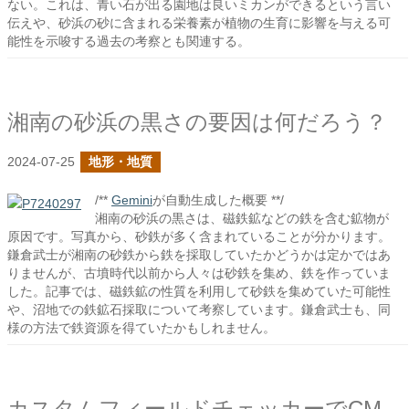
ない。これは、青い石が出る園地は良いミカンができるという言い
伝えや、砂浜の砂に含まれる栄養素が植物の生育に影響を与える可
能性を示唆する過去の考察とも関連する。
湘南の砂浜の黒さの要因は何だろう？
2024-07-25
地形・地質
/**
Gemini
が自動生成した概要 **/
湘南の砂浜の黒さは、磁鉄鉱などの鉄を含む鉱物が
原因です。写真から、砂鉄が多く含まれていることが分かります。
鎌倉武士が湘南の砂鉄から鉄を採取していたかどうかは定かではあ
りませんが、古墳時代以前から人々は砂鉄を集め、鉄を作っていま
した。記事では、磁鉄鉱の性質を利用して砂鉄を集めていた可能性
や、沼地での鉄鉱石採取について考察しています。鎌倉武士も、同
様の方法で鉄資源を得ていたかもしれません。
カスタムフィールドチェッカーでCMSタグのチェックを追加しました