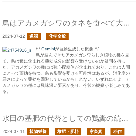
鳥はアカメガシワのタネを食べて大丈夫なのか？
2024-07-12
道端
化学全般
/**
Gemini
が自動生成した概要 **/
鳥が運んできたアカメガシワらしき植物の種を見
て、鳥は種に含まれる薬効成分の影響を受けないのか疑問を持っ
た。アカメガシワの種には強心配糖体が含まれており、これは人間
にとって薬効を持つ。鳥も影響を受ける可能性はあるが、消化率の
悪さによって薬効を回避しているかもしれない。いずれにせよ、ア
カメガシワの種には興味深い要素があり、今後の観察が楽しみであ
る。
水田の基肥の代替としての鶏糞の続きの続き
2024-07-11
植物栄養
堆肥・肥料
家畜糞
稲作