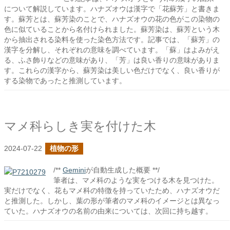
について解説しています。ハナズオウは漢字で「花蘇芳」と書きま
す。蘇芳とは、蘇芳染のことで、ハナズオウの花の色がこの染物の
色に似ていることから名付けられました。蘇芳染は、蘇芳という木
から抽出される染料を使った染色方法です。記事では、「蘇芳」の
漢字を分解し、それぞれの意味を調べています。「蘇」はよみがえ
る、ふさ飾りなどの意味があり、「芳」は良い香りの意味がありま
す。これらの漢字から、蘇芳染は美しい色だけでなく、良い香りが
する染物であったと推測しています。
マメ科らしき実を付けた木
2024-07-22
植物の形
/**
Gemini
が自動生成した概要 **/
筆者は、マメ科のような実をつける木を見つけた。
実だけでなく、花もマメ科の特徴を持っていたため、ハナズオウだ
と推測した。しかし、葉の形が筆者のマメ科のイメージとは異なっ
ていた。ハナズオウの名前の由来については、次回に持ち越す。