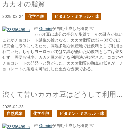
カカオの脂質
2025-02-24
化学全般
ビタミン・ミネラル・味
/**
Gemini
が自動生成した概要 **/
カカオ豆は成分の半分が脂質で、その融点が低い
ことがチョコレート誕生の鍵となる。カカオ脂質は32～33℃でほ
ぼ完全に液体になるため、高温多湿な原産地では飲料として利用さ
れていた。しかしヨーロッパでは気温が低いため飲料としては普及
せず、需要も減少。カカオ豆の新たな利用法が模索され、ココアや
チョコレートの開発へと繋がった。カカオ脂質の融点の低さが、チ
ョコレートの製造を可能にした重要な要素である。
渋くて苦いカカオ豆はどうして利用されるようになったのか？の続き
2025-02-23
自然現象
化学全般
ビタミン・ミネラル・味
/**
Gemini
が自動生成した概要 **/