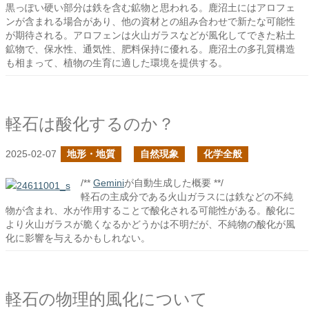
黒っぽい硬い部分は鉄を含む鉱物と思われる。鹿沼土にはアロフェ
ンが含まれる場合があり、他の資材との組み合わせで新たな可能性
が期待される。アロフェンは火山ガラスなどが風化してできた粘土
鉱物で、保水性、通気性、肥料保持に優れる。鹿沼土の多孔質構造
も相まって、植物の生育に適した環境を提供する。
軽石は酸化するのか？
2025-02-07
地形・地質
自然現象
化学全般
/**
Gemini
が自動生成した概要 **/
軽石の主成分である火山ガラスには鉄などの不純
物が含まれ、水が作用することで酸化される可能性がある。酸化に
より火山ガラスが脆くなるかどうかは不明だが、不純物の酸化が風
化に影響を与えるかもしれない。
軽石の物理的風化について