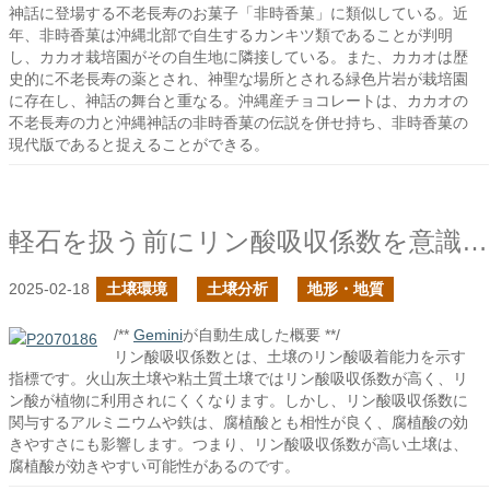
神話に登場する不老長寿のお菓子「非時香菓」に類似している。近
年、非時香菓は沖縄北部で自生するカンキツ類であることが判明
し、カカオ栽培園がその自生地に隣接している。また、カカオは歴
史的に不老長寿の薬とされ、神聖な場所とされる緑色片岩が栽培園
に存在し、神話の舞台と重なる。沖縄産チョコレートは、カカオの
不老長寿の力と沖縄神話の非時香菓の伝説を併せ持ち、非時香菓の
現代版であると捉えることができる。
軽石を扱う前にリン酸吸収係数を意識しよう
2025-02-18
土壌環境
土壌分析
地形・地質
/**
Gemini
が自動生成した概要 **/
リン酸吸収係数とは、土壌のリン酸吸着能力を示す
指標です。火山灰土壌や粘土質土壌ではリン酸吸収係数が高く、リ
ン酸が植物に利用されにくくなります。しかし、リン酸吸収係数に
関与するアルミニウムや鉄は、腐植酸とも相性が良く、腐植酸の効
きやすさにも影響します。つまり、リン酸吸収係数が高い土壌は、
腐植酸が効きやすい可能性があるのです。