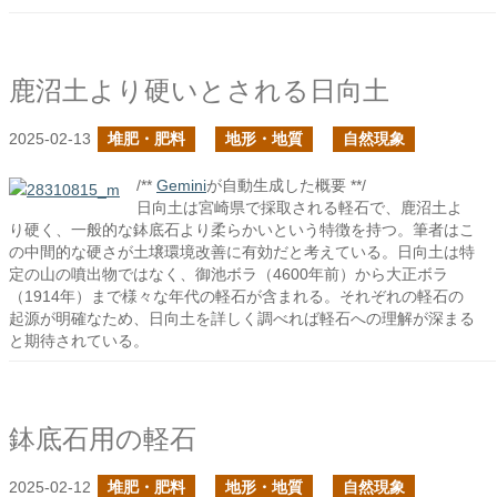
鹿沼土より硬いとされる日向土
2025-02-13
堆肥・肥料
地形・地質
自然現象
/**
Gemini
が自動生成した概要 **/
日向土は宮崎県で採取される軽石で、鹿沼土よ
り硬く、一般的な鉢底石より柔らかいという特徴を持つ。筆者はこ
の中間的な硬さが土壌環境改善に有効だと考えている。日向土は特
定の山の噴出物ではなく、御池ボラ（4600年前）から大正ボラ
（1914年）まで様々な年代の軽石が含まれる。それぞれの軽石の
起源が明確なため、日向土を詳しく調べれば軽石への理解が深まる
と期待されている。
鉢底石用の軽石
2025-02-12
堆肥・肥料
地形・地質
自然現象