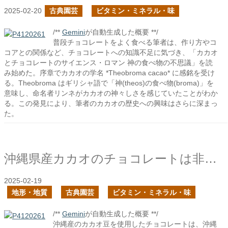
2025-02-20
古典園芸
ビタミン・ミネラル・味
/**
Gemini
が自動生成した概要 **/
普段チョコレートをよく食べる筆者は、作り方やコ
コアとの関係など、チョコレートへの知識不足に気づき、「カカオ
とチョコレートのサイエンス・ロマン 神の食べ物の不思議」を読
み始めた。序章でカカオの学名 *Theobroma cacao* に感銘を受け
る。Theobroma はギリシャ語で「神(theos)の食べ物(broma)」を
意味し、命名者リンネがカカオの神々しさを感じていたことがわか
る。この発見により、筆者のカカオの歴史への興味はさらに深まっ
た。
沖縄県産カカオのチョコレートは非時香菓であると言いたい
2025-02-19
地形・地質
古典園芸
ビタミン・ミネラル・味
/**
Gemini
が自動生成した概要 **/
沖縄産のカカオ豆を使用したチョコレートは、沖縄