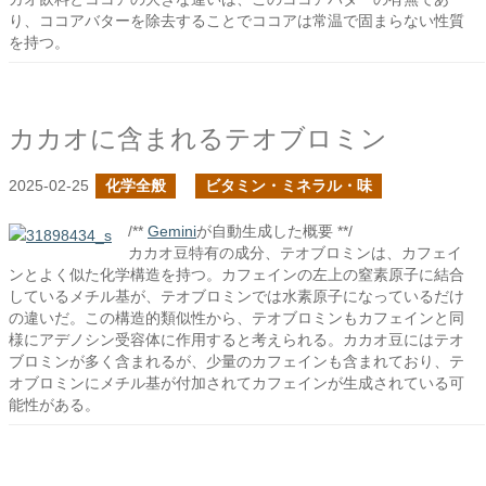
り、ココアバターを除去することでココアは常温で固まらない性質
を持つ。
カカオに含まれるテオブロミン
2025-02-25
化学全般
ビタミン・ミネラル・味
/**
Gemini
が自動生成した概要 **/
カカオ豆特有の成分、テオブロミンは、カフェイ
ンとよく似た化学構造を持つ。カフェインの左上の窒素原子に結合
しているメチル基が、テオブロミンでは水素原子になっているだけ
の違いだ。この構造的類似性から、テオブロミンもカフェインと同
様にアデノシン受容体に作用すると考えられる。カカオ豆にはテオ
ブロミンが多く含まれるが、少量のカフェインも含まれており、テ
オブロミンにメチル基が付加されてカフェインが生成されている可
能性がある。