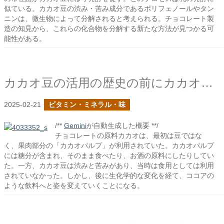
似ている。カカオ豆の渋み・苦み成分であるポリフェノールやタン
ニンは、微生物によって分解されると考えられる。チョコレート製
造の知見から、これらの化合物を分解する新たな方法が見つかる可
能性がある。
カカオ豆の活用の歴史の前にカカオパルプについて触れておこう
2025-02-21
ビタミン・ミネラル・味
/**
Gemini
が自動生成した概要 **/
チョコレートの原料カカオは、最初は豆ではな
く、果肉部分の「カカオパルプ」が利用されていた。カカオパルプ
には糖分が含まれ、そのまま食べたり、お酒の原料にしたりしてい
た。一方、カカオ豆は渋みと苦みがあり、当時は食用としては利用
されていなかった。しかし、後に生化学的な変化を経て、ココアの
ような飲料へと姿を変えていくことになる。