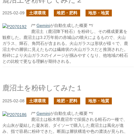
2025-02-09
土壌環境
堆肥・肥料
地形・地質
/**
Gemini
が自動生成した概要 **/
鹿沼土（鹿沼降下軽石）を粉砕し、その構成要素を
観察した。鹿沼土は3.2万年前の赤城山の噴火によるもので、火山
ガラス、輝石、角閃石が含まれる。火山ガラスは形状が様々で、鹿
沼土中の層状に見えたものは繊維状の火山ガラスだと推測された。
粉砕により火山ガラスのイメージが掴みやすくなり、他地域の軽石
との比較で更なる理解が期待される。
鹿沼土を粉砕してみた１
2025-02-08
土壌環境
堆肥・肥料
地形・地質
/**
Gemini
が自動生成した概要 **/
鹿沼土は栃木県鹿沼市で採掘される軽石の一種で、
火山灰が凝結した凝灰岩。ダイソーで購入した鹿沼土は風化が進
み、指で容易に粉砕できた。断面は層状構造や色の濃淡が見られ、