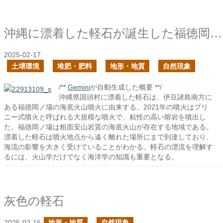
沖縄に漂着した軽石が誕生した福徳岡ノ場は何処にある？
2025-02-17
土壌環境
堆肥・肥料
地形・地質
自然現象
/**
Gemini
が自動生成した概要 **/
沖縄県国頭村に漂着した軽石は、伊豆諸島南方に
ある福徳岡ノ場の海底火山噴火に由来する。2021年の噴火はプリ
ニー式噴火と呼ばれる大規模な噴火で、粘性の高い熔岩を噴出し
た。福徳岡ノ場は粗面安山岩質の海底火山が存在する地域である。
漂着した軽石は噴火地点から遠く離れた場所にまで到達しており、
海流の影響を大きく受けていることがわかる。軽石の漂流を理解す
るには、火山学だけでなく海洋学の知識も重要となる。
灰色の軽石
2025-02-16
地形・地質
自然現象