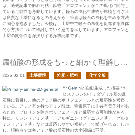
は、過去記事で触れた粘土鉱物「アロフェン」がこの風化に関与し
ている可能性を考察しています。軽石の風化生成物が腐植と混ざれ
ば良質な土壌になるとの考えから、筆者は軽石の風化を早める方法
に関心を抱きました。今後は、土壌中で軽石の風化を促進する具体
的な方法について検討していく意向を示しています。アロフェンと
土壌の関係性を深掘りする探求記事です。
腐植酸の形成をもっと細かく理解したい４
2025-02-01
土壌環境
堆肥・肥料
化学全般
/**
Gemini
が自動生成した概要 **/
ヒスチジンのイミダゾリル基の反
応性に着目し、他のアミノ酸のポリフェノールとの反応性を考察し
ている。アミノ基を持つアミノ酸は、窒素原子に非共有電子対があ
るため、プロリンを除きポリフェノールと反応する可能性がある。
特に、リシン（アミノ基）、アルギニン（グアニジノ基）、グルタ
ミン（アミド基）などは反応しやすい候補として挙げられる。しか
し、現時点では各アミノ酸の反応性の大小関係は不明。