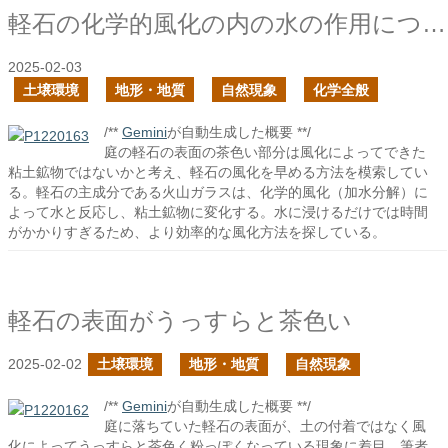
軽石の化学的風化の内の水の作用について
2025-02-03
土壌環境
地形・地質
自然現象
化学全般
/**
Gemini
が自動生成した概要 **/
庭の軽石の表面の茶色い部分は風化によってできた
粘土鉱物ではないかと考え、軽石の風化を早める方法を模索してい
る。軽石の主成分である火山ガラスは、化学的風化（加水分解）に
よって水と反応し、粘土鉱物に変化する。水に浸けるだけでは時間
がかかりすぎるため、より効率的な風化方法を探している。
軽石の表面がうっすらと茶色い
2025-02-02
土壌環境
地形・地質
自然現象
/**
Gemini
が自動生成した概要 **/
庭に落ちていた軽石の表面が、土の付着ではなく風
化によってうっすらと茶色く粉っぽくなっている現象に着目。筆者