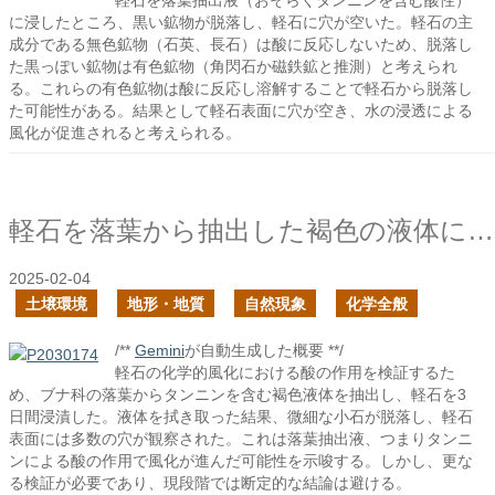
軽石を落葉抽出液（おそらくタンニンを含む酸性）
に浸したところ、黒い鉱物が脱落し、軽石に穴が空いた。軽石の主
成分である無色鉱物（石英、長石）は酸に反応しないため、脱落し
た黒っぽい鉱物は有色鉱物（角閃石か磁鉄鉱と推測）と考えられ
る。これらの有色鉱物は酸に反応し溶解することで軽石から脱落し
た可能性がある。結果として軽石表面に穴が空き、水の浸透による
風化が促進されると考えられる。
軽石を落葉から抽出した褐色の液体に浸してみた
2025-02-04
土壌環境
地形・地質
自然現象
化学全般
/**
Gemini
が自動生成した概要 **/
軽石の化学的風化における酸の作用を検証するた
め、ブナ科の落葉からタンニンを含む褐色液体を抽出し、軽石を3
日間浸漬した。液体を拭き取った結果、微細な小石が脱落し、軽石
表面には多数の穴が観察された。これは落葉抽出液、つまりタンニ
ンによる酸の作用で風化が進んだ可能性を示唆する。しかし、更な
る検証が必要であり、現段階では断定的な結論は避ける。