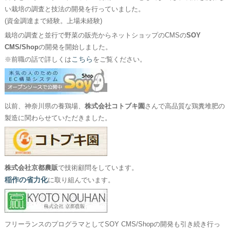
い栽培の調査と技法の開発を行っていました。
(資金調達まで経験。上場未経験)
栽培の調査と並行で野菜の販売からネットショップのCMSの
SOY
CMS/Shop
の開発を開始しました。
こちら
※前職の話で詳しくは
をご覧ください。
以前、神奈川県の養鶏場、
株式会社コトブキ園
さんで高品質な鶏糞堆肥の
製造に関わらせていただきました。
株式会社京都農販
で技術顧問をしています。
稲作の省力化
に取り組んでいます。
フリーランスのプログラマとしてSOY CMS/Shopの開発も引き続き行っ