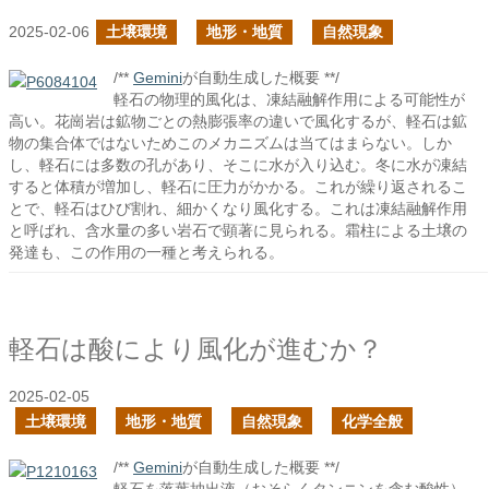
2025-02-06
土壌環境
地形・地質
自然現象
/**
Gemini
が自動生成した概要 **/
軽石の物理的風化は、凍結融解作用による可能性が
高い。花崗岩は鉱物ごとの熱膨張率の違いで風化するが、軽石は鉱
物の集合体ではないためこのメカニズムは当てはまらない。しか
し、軽石には多数の孔があり、そこに水が入り込む。冬に水が凍結
すると体積が増加し、軽石に圧力がかかる。これが繰り返されるこ
とで、軽石はひび割れ、細かくなり風化する。これは凍結融解作用
と呼ばれ、含水量の多い岩石で顕著に見られる。霜柱による土壌の
発達も、この作用の一種と考えられる。
軽石は酸により風化が進むか？
2025-02-05
土壌環境
地形・地質
自然現象
化学全般
/**
Gemini
が自動生成した概要 **/