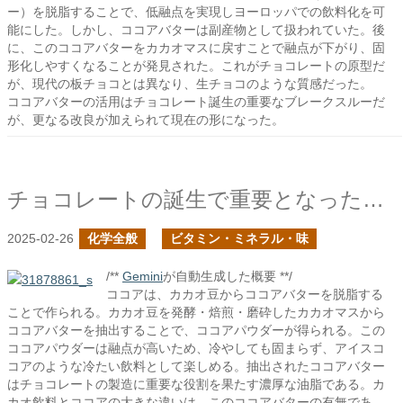
ー）を脱脂することで、低融点を実現しヨーロッパでの飲料化を可
能にした。しかし、ココアバターは副産物として扱われていた。後
に、このココアバターをカカオマスに戻すことで融点が下がり、固
形化しやすくなることが発見された。これがチョコレートの原型だ
が、現代の板チョコとは異なり、生チョコのような質感だった。
ココアバターの活用はチョコレート誕生の重要なブレークスルーだ
が、更なる改良が加えられて現在の形になった。
チョコレートの誕生で重要となったココアの開発
2025-02-26
化学全般
ビタミン・ミネラル・味
/**
Gemini
が自動生成した概要 **/
ココアは、カカオ豆からココアバターを脱脂する
ことで作られる。カカオ豆を発酵・焙煎・磨砕したカカオマスから
ココアバターを抽出することで、ココアパウダーが得られる。この
ココアパウダーは融点が高いため、冷やしても固まらず、アイスコ
コアのような冷たい飲料として楽しめる。抽出されたココアバター
はチョコレートの製造に重要な役割を果たす濃厚な油脂である。カ
カオ飲料とココアの大きな違いは、このココアバターの有無であ