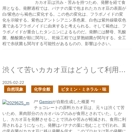
カカオ豆は渋み・苦みを持つため、発酵を経て食
用となる。発酵過程では、バナナの葉で包まれたカカオ豆の表面が
白/紫色から褐色に変化する。この色の変化は、フラボノイドの変
化を示唆する。紫色はアントシアニン系色素、白色は紫外線吸収色
素であるフラボノイドに由来すると考えられる。そして褐色は、フ
ラボノイドが重合したタンニンによるものだ。発酵には酵母、乳酸
菌、酪酸菌が順に関与し、乾燥工程では芽胞細菌が関与する。全工
程で糸状菌も関与する可能性があるものの、影響は小さい。
渋くて苦いカカオ豆はどうして利用されるようになったのか？
2025-02-22
自然現象
化学全般
ビタミン・ミネラル・味
/**
Gemini
が自動生成した概要 **/
チョコレートの原料カカオ豆は、元々は渋くて苦
いため、果肉部分のカカオパルプのみが食用とされていた。しか
し、カカオ豆を発酵させることで渋みや苦みが軽減され、食用に利
用されるようになった。発酵はバナナの葉に包むことで行われ、葉
の常在菌がカカオ豆に移り発酵を促す。このプロセスは乳の発酵に