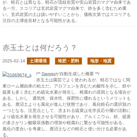
が、軽石とは異なる。軽石が流紋岩質や安山岩質のマグマ由来であ
る一方、スコリアは玄武岩質マグマ由来で、鉄を多く含むため重
い。玄武岩質の土は扱いやすいことから、価格次第ではスコリアも
注目の土壌改良材となる可能性がある。
赤玉土とは何だろう？
2025-02-14
土壌環境
堆肥・肥料
地形・地質
/**
Gemini
が自動生成した概要 **/
赤玉土は園芸でよく使われるが、軽石ではなく関
東ローム層由来の粘土だ。アロフェンを含むため酸性を示し、鉄や
硫黄も多く含むため硫化水素が発生し、根腐れの原因となる場合が
ある。しかし、通気性、保水性、保肥性に優れるというメリットも
ある。鹿沼土よりも風化が進んだ状態であり、風化軽石の選択肢の
一つとなる。注意点として、含まれる硫黄は化学反応や菌の活動に
より硫化水素を発生させる可能性があり、アルミニウム、鉄、硫黄
の多さがリン酸吸収係数の増加や根腐れに繋がる可能性がある。
風化の度合いを考慮し、鹿沼土などの軽石と使い分ける必要があ
る。