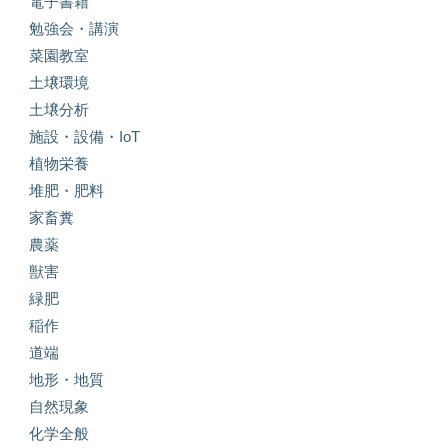
電子書籍
勉強会・講演
菜園教室
土壌環境
土壌分析
施設・設備・IoT
植物栄養
堆肥・肥料
家畜糞
農薬
獣害
緑肥
稲作
道端
地形・地質
自然現象
化学全般