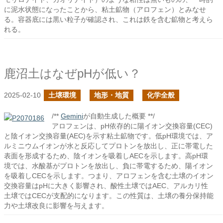
に泥水状態になったことから、粘土鉱物（アロフェン）とみなせ
る。容器底には黒い粒子が確認され、これは鉄を含む鉱物と考えら
れる。
鹿沼土はなぜpHが低い？
2025-02-10
土壌環境
地形・地質
化学全般
/**
Gemini
が自動生成した概要 **/
アロフェンは、pH依存的に陽イオン交換容量(CEC)
と陰イオン交換容量(AEC)を示す粘土鉱物です。低pH環境では、ア
ルミニウムイオンが水と反応してプロトンを放出し、正に帯電した
表面を形成するため、陰イオンを吸着しAECを示します。高pH環
境では、水酸基がプロトンを放出し、負に帯電するため、陽イオン
を吸着しCECを示します。つまり、アロフェンを含む土壌のイオン
交換容量はpHに大きく影響され、酸性土壌ではAEC、アルカリ性
土壌ではCECが支配的になります。この性質は、土壌の養分保持能
力や土壌改良に影響を与えます。