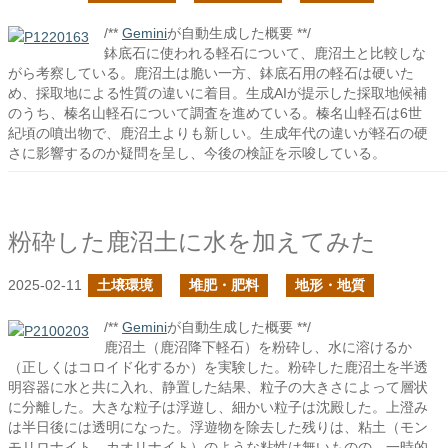
/**
Gemini
が自動生成した概要 **/
鉢底石に使われる軽石について、鹿沼土と比較しな
がら考察している。鹿沼土は脆い一方、鉢底石用の軽石は硬いた
め、採取地による性質の違いに着目。生成AIが提示した採取地候補
のうち、榛名山軽石について調査を進めている。榛名山軽石は6世
紀頃の噴出物で、鹿沼土よりも新しい。生成年代の違いが軽石の硬
さに影響するのか疑問を呈し、今後の検証を示唆している。
粉砕した鹿沼土に水を加えてみた
2025-02-11
土壌環境
堆肥・肥料
地形・地質
/**
Gemini
が自動生成した概要 **/
鹿沼土（鹿沼降下軽石）を粉砕し、水に溶けるか
（正しくはコロイド化するか）を実験した。粉砕した鹿沼土を半透
明容器に水と共に入れ、静置した結果、粒子の大きさによって層状
に分離した。大きな粒子は浮遊し、細かい粒子は沈殿した。上澄み
は半日後には透明になった。浮遊物を除去した残りは、粘土（モン
モリロナイト、カオリナイト）のような粘性は無いものの、一時的