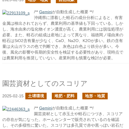
/**
Gemini
が自動生成した概要 **/
沖縄県に漂着した軽石の成分分析によると、有害
金属は検出されておらず、農業利用の基準値も下回っている。しか
し、海水由来の塩化物イオン濃度が高く、農業利用には脱塩処理が
必要。また、軽石の組成は産地によって異なり、福徳岡ノ場由来の
軽石はSiO2含有量が少なく、CaO、Na2O、K2Oが多い。鉄の含有
量は火山ガラスの色で判断でき、灰色は白色より鉄分が多い。今
後、風化の影響や長期的安全性を検証する必要性があり、現時点で
は農業利用を推奨していない。産業利用も慎重な検討が必要。
園芸資材としてのスコリア
2025-02-15
土壌環境
堆肥・肥料
地形・地質
/**
Gemini
が自動生成した概要 **/
園芸資材として赤玉土や軽石につづき、スコリア
の存在が気になった。ホームセンターで販売されているのを確認
し、その多様性に驚いた。スコリアは多孔質で赤や黒っぽい岩石だ