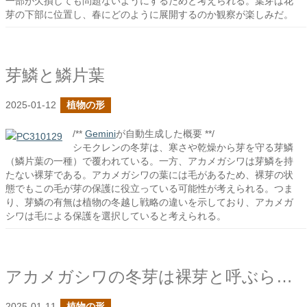
一部が欠損しても問題ないようにするためと考えられる。葉芽は花
芽の下部に位置し、春にどのように展開するのか観察が楽しみだ。
芽鱗と鱗片葉
2025-01-12
植物の形
/**
Gemini
が自動生成した概要 **/
シモクレンの冬芽は、寒さや乾燥から芽を守る芽鱗
（鱗片葉の一種）で覆われている。一方、アカメガシワは芽鱗を持
たない裸芽である。アカメガシワの葉には毛があるため、裸芽の状
態でもこの毛が芽の保護に役立っている可能性が考えられる。つま
り、芽鱗の有無は植物の冬越し戦略の違いを示しており、アカメガ
シワは毛による保護を選択していると考えられる。
アカメガシワの冬芽は裸芽と呼ぶらしい
2025-01-11
植物の形