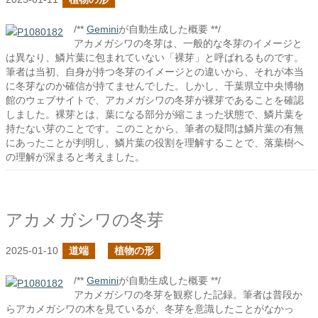
/**
Gemini
が自動生成した概要 **/
アカメガシワの冬芽は、一般的な冬芽のイメージと
は異なり、鱗片葉に包まれていない「裸芽」と呼ばれるものです。
筆者は当初、自身が持つ冬芽のイメージとの違いから、それが本当
に冬芽なのか確信が持てませんでした。しかし、千葉県立中央博物
館のウェブサイトで、アカメガシワの冬芽が裸芽であることを確認
しました。裸芽とは、葉になる部分が縮こまった状態で、鱗片葉を
持たない芽のことです。このことから、筆者の疑問は鱗片葉の有無
にあったことが判明し、鱗片葉の役割を理解することで、落葉樹へ
の理解が深まると考えました。
アカメガシワの冬芽
2025-01-10
道端
植物の形
/**
Gemini
が自動生成した概要 **/
アカメガシワの冬芽を観察した記録。筆者は普段か
らアカメガシワの木を見ているが、冬芽を意識したことがなかっ