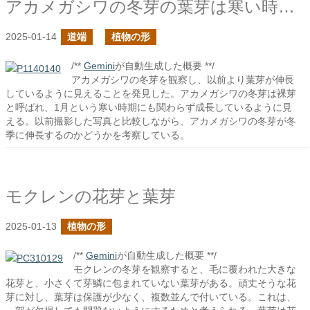
アカメガシワの冬芽の葉芽は寒い時期に伸長するのか？
2025-01-14
道端
植物の形
/**
Gemini
が自動生成した概要 **/
アカメガシワの冬芽を観察し、以前より葉芽が伸長
しているように見えることを発見した。アカメガシワの冬芽は裸芽
と呼ばれ、1月という寒い時期にも関わらず成長しているように見
える。以前撮影した写真と比較しながら、アカメガシワの冬芽が冬
季に伸長するのかどうかを考察している。
モクレンの花芽と葉芽
2025-01-13
植物の形
/**
Gemini
が自動生成した概要 **/
モクレンの冬芽を観察すると、毛に覆われた大きな
花芽と、小さくて芽鱗に包まれていない葉芽がある。頑丈そうな花
芽に対し、葉芽は保護が少なく、複数並んで付いている。これは、