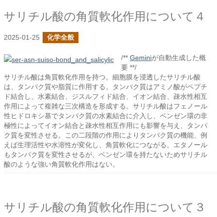
サリチル酸の角質軟化作用について４
2025-01-25
化学全般
/**
Gemini
が自動生成した概
要 **/
サリチル酸は角質軟化作用を持つ。細胞膜を浸透したサリチル酸
は、タンパク質や脂質に作用する。タンパク質はアミノ酸がペプチ
ド結合し、水素結合、ジスルフィド結合、イオン結合、疎水性相互
作用によって複雑な三次構造を形成する。サリチル酸はフェノール
性ヒドロキシ基でタンパク質の水素結合に介入し、ベンゼン環の非
極性によってイオン結合と疎水性相互作用にも影響を与え、タンパ
ク質を変性させる。この二段階の作用によりタンパク質の機能、例
えば生理活性や水溶性が変化し、角質軟化につながる。エタノール
もタンパク質を変性させるが、ベンゼン環を持たないためサリチル
酸のような強い角質軟化作用はない。
サリチル酸の角質軟化作用について３