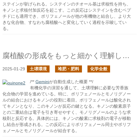
ステインが挙げられる。システインのチオール基は求核性を持ち、
キノンと求核付加反応を起こす。この反応はシステインを含むペプ
チドにも適用でき、ポリフェノールが他の有機物と結合し、より大
きな化合物、すなわち腐植酸へと変化していく過程を示唆してい
る。
腐植酸の形成をもっと細かく理解したい１
2025-01-29
土壌環境
堆肥・肥料
化学全般
/**
Gemini
が自動生成した概要 **/
有機化学の演習を通して、土壌理解に必要な芳香族
化合物の学習を進めている。特に、ポリフェノールとモノリグノー
ルの結合におけるキノンの役割に着目。ポリフェノールは酸化され
てキノンとなり、このキノンが反応の鍵となる。キノンの酸素原子
との二重結合は電子を引き寄せやすく、モノリグノールのような求
核剤と反応する。具体的には、キノンの酸素に求核剤の電子が移動
し結合が形成される。この反応によりポリフェノール同士やポリフ
ェノールとモノリグノールが結合する。