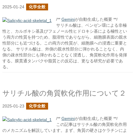
2025-01-24
化学全般
/**
Gemini
が自動生成した概要 **/
サリチル酸は、ベンゼン環による非極
性と、カルボキシ基及びフェノール性ヒドロキシ基による極性とい
う両方の性質を持つため、脂溶性でありながら、細胞膜表面の親水
性部分にも近づける。この両方の性質が、細胞膜への浸透に重要と
なる。 サリチル酸は、外側の親水性部分に弾かれることなく、内
側の疎水性部分にも弾かれることなく浸透し、角質軟化作用を発揮
する。膜貫通タンパクや脂質との反応は、更なる研究が必要であ
る。
サリチル酸の角質軟化作用について２
2025-01-23
化学全般
/**
Gemini
が自動生成した概要 **/
この記事はサリチル酸の角質軟化作用
のメカニズムを解説しています。まず、角質の硬さはケラチンによ