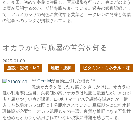
た。今回、初めて冬芽に注目し、写真撮影を行った。春にどのよう
に葉が展開するのか、期待を膨らませている。過去の観察記録とし
て、アカメガシワの褐色に変化する黄葉と、モクレンの冬芽と落葉
の記事へのリンクが掲載されている。
オカラから豆腐屋の苦労を知る
2025-01-09
施設・設備・IoT
堆肥・肥料
ビタミン・ミネラル・味
/**
Gemini
が自動生成した概要 **/
乾燥オカラを使ったお菓子をきっかけに、オカラの
低い利用率に注目。栄養価の高いオカラは堆肥に最適だが、水分が
多く腐りやすい点が課題。EFポリマーで水分調整を試みたが、購
入した乾燥オカラは既に十分脱水されていた。豆腐製造には排水処
理施設が必要で、オカラ処理もその一環。良質な堆肥になる可能性
を秘めたオカラが活用されていない現状に課題を感じている。