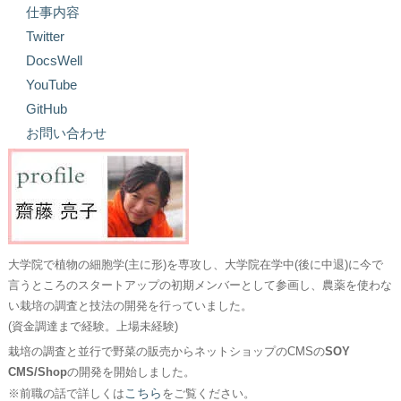
仕事内容
Twitter
DocsWell
YouTube
GitHub
お問い合わせ
大学院で植物の細胞学(主に形)を専攻し、大学院在学中(後に中退)に今で
言うところのスタートアップの初期メンバーとして参画し、農薬を使わな
い栽培の調査と技法の開発を行っていました。
(資金調達まで経験。上場未経験)
栽培の調査と並行で野菜の販売からネットショップのCMSの
SOY
CMS/Shop
の開発を開始しました。
こちら
※前職の話で詳しくは
をご覧ください。