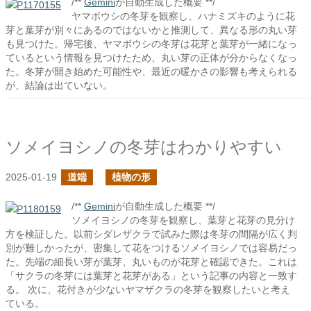
/**
Gemini
が自動生成した概要 **/
ヤマボウシの冬芽を観察し、ハナミズキのように花
芽と葉芽が別々にあるのではないかと推測して、異なる形の丸い芽
も見つけた。帰宅後、ヤマボウシの冬芽は花芽と葉芽が一緒になっ
ているという情報を見つけたため、丸い芽の正体が分からなくなっ
た。冬芽が開き始めた可能性や、最近の暖かさの影響も考えられる
が、結論は出ていない。
ソメイヨシノの冬芽はわかりやすい
2025-01-19
道端
植物の形
/**
Gemini
が自動生成した概要 **/
ソメイヨシノの冬芽を観察し、葉芽と花芽の見分け
方を検証した。以前シダレザクラで試みた際は冬芽の間隔が広く判
別が難しかったが、密集して花をつけるソメイヨシノでは容易だっ
た。先端の細長い芽が葉芽、丸いものが花芽と確認できた。これは
「サクラの冬芽には葉芽と花芽がある」という記事の内容と一致す
る。 次に、花付きが少ないヤマザクラの冬芽を観察したいと考え
ている。