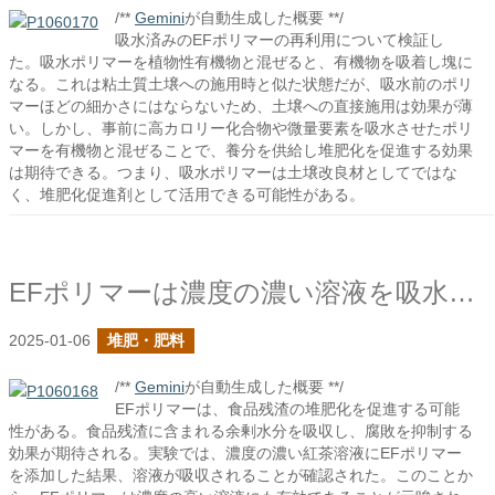
/**
Gemini
が自動生成した概要 **/
吸水済みのEFポリマーの再利用について検証し
た。吸水ポリマーを植物性有機物と混ぜると、有機物を吸着し塊に
なる。これは粘土質土壌への施用時と似た状態だが、吸水前のポリ
マーほどの細かさにはならないため、土壌への直接施用は効果が薄
い。しかし、事前に高カロリー化合物や微量要素を吸水させたポリ
マーを有機物と混ぜることで、養分を供給し堆肥化を促進する効果
は期待できる。つまり、吸水ポリマーは土壌改良材としてではな
く、堆肥化促進剤として活用できる可能性がある。
EFポリマーは濃度の濃い溶液を吸水できるか？
2025-01-06
堆肥・肥料
/**
Gemini
が自動生成した概要 **/
EFポリマーは、食品残渣の堆肥化を促進する可能
性がある。食品残渣に含まれる余剰水分を吸収し、腐敗を抑制する
効果が期待される。実験では、濃度の濃い紅茶溶液にEFポリマー
を添加した結果、溶液が吸収されることが確認された。このことか