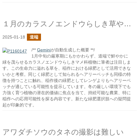
１月のカラスノエンドウらしき草や目立つ
2025-01-18
道端
/**
Gemini
が自動生成した概要 **/
1月中旬の厳寒期にもかかわらず、道端で鮮やかに
緑を茂らせるカラスノエンドウらしきマメ科植物に筆者は注目しま
す。この生命力に溢れる草を、稲作における緑肥として活用できな
いかと考察。同じく緑肥として知られるヘアリーベッチも同様の特
徴を持つことに触れ、稲作後の緑肥としてレンゲよりもヘアリーベ
ッチが適している可能性を提示しています。冬の厳しい環境下でも
力強く育つ植物の潜在的価値に焦点を当て、持続可能な農業、特に
稲作への応用可能性を探る内容です。新たな緑肥選択肢への疑問提
起が印象的です。
アワダチソウのタネの撮影は難しい