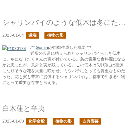
シャリンバイのような低木は冬にたくさんの実を付ける
2025-01-04
道端
植物の形
/**
Gemini
が自動生成した概要 **/
近所の歩道に植えられたシャリンバイらしき低木
に、冬になりたくさんの実が付いている。鳥の貴重な食料源になる
かと思ったが、意外と実が残っている。この低木は5月頃には蜜源
になりそうな花を大量に咲かせ、ミツバチにとっても貴重なものだ
った。花も実も豊富に提供するシャリンバイは、都市で生きる生物
にとって重要な存在と言える。
白木蓮と辛夷
2025-01-03
化学全般
植物の形
古典園芸