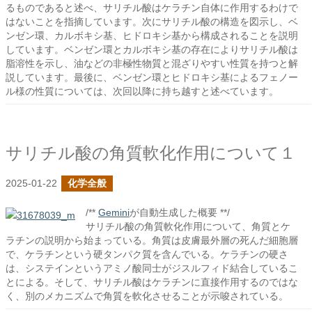
るものであると述べ、サリチル酸はケラチン自体に作用するわけで
はないことを指摘しています。次にサリチル酸の構造を図示し、ベ
ンゼン環、カルボキシ基、ヒドロキシ基から構成されることを説明
しています。ベンゼン環とカルボキシ基の存在によりサリチル酸は
脂溶性を示し、油などの非極性物質と混ざりやすい性質を持つと解
説しています。最後に、ベンゼン環とヒドロキシ基によるフェノー
ル様の性質については、次回以降に持ち越すと述べています。
サリチル酸の角質軟化作用について１
2025-01-22
化学全般
/**
Gemini
が自動生成した概要 **/
サリチル酸の角質軟化作用について、角質とケ
ラチンの説明から始まっている。角質は皮膚最外層の死んだ細胞層
で、ケラチンという硬タンパク質を含んでいる。ケラチンの硬さ
は、システインというアミノ酸同士がジスルフィド結合しているこ
とによる。そして、サリチル酸はケラチンに直接作用するのではな
く、別のメカニズムで角質を軟化させることが示唆されている。