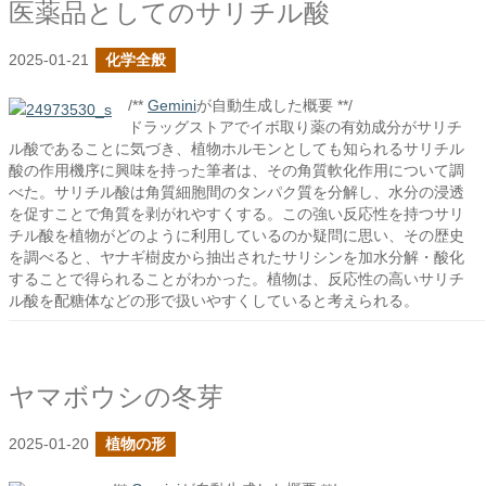
医薬品としてのサリチル酸
2025-01-21
化学全般
/**
Gemini
が自動生成した概要 **/
ドラッグストアでイボ取り薬の有効成分がサリチ
ル酸であることに気づき、植物ホルモンとしても知られるサリチル
酸の作用機序に興味を持った筆者は、その角質軟化作用について調
べた。サリチル酸は角質細胞間のタンパク質を分解し、水分の浸透
を促すことで角質を剥がれやすくする。この強い反応性を持つサリ
チル酸を植物がどのように利用しているのか疑問に思い、その歴史
を調べると、ヤナギ樹皮から抽出されたサリシンを加水分解・酸化
することで得られることがわかった。植物は、反応性の高いサリチ
ル酸を配糖体などの形で扱いやすくしていると考えられる。
ヤマボウシの冬芽
2025-01-20
植物の形