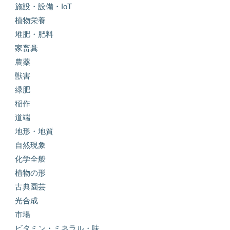
施設・設備・IoT
植物栄養
堆肥・肥料
家畜糞
農薬
獣害
緑肥
稲作
道端
地形・地質
自然現象
化学全般
植物の形
古典園芸
光合成
市場
ビタミン・ミネラル・味