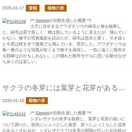
2025-01-17
道端
植物の形
/**
Gemini
が自動生成した概要 **/
土手に自生するアワダチソウの綿毛と種を観察し
た。綿毛は霜で美しく、種は熟しているように見えたが、飛んでい
かない。種子の写真撮影を試みたが、綿毛は意外と硬く、引き抜く
と今度は軽すぎて微風でも飛んでいき、苦労した。アワダチソウは
春一番のような強風が吹くまで種子を保持し、一気に遠くに散布す
る戦略なのかもしれない。この優れた散布モデルに思いを馳せなが
ら歩くのは楽しい。
サクラの冬芽には葉芽と花芽があるそうだ
2025-01-16
植物の形
/**
Gemini
が自動生成した概要 **/
シダレザクラの冬芽を観察し、葉芽と花芽の違いに
ついて調べた。枝先にシュッとした葉芽、節々にふっくらした花芽
があるとされるが、シダレザクラでは冬芽の間隔が広いため比較が