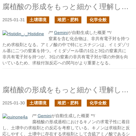
腐植酸の形成をもっと細かく理解したい３
2025-01-31
土壌環境
堆肥・肥料
化学全般
/**
Gemini
が自動生成した概要 **/
窒素を含む化合物は、非共有電子対を持つ
ため求核剤となる。アミノ酸の中で特にヒスチジンは、イミダゾリ
ル基に二つの窒素を持つ。イミダゾール環の1位と3位の窒素共に
非共有電子対を持つが、3位の窒素の非共有電子対が環の外側を向
いているため、求核付加反応への関与がより重要となる。
腐植酸の形成をもっと細かく理解したい２
2025-01-30
土壌環境
堆肥・肥料
化学全般
/**
Gemini
が自動生成した概要 **/
腐植酸の形成過程におけるキノンの求電子性に着目
し、土壌中の求核剤との反応を考察している。キノンは求核剤と反
応しやすく、土壌中に存在する求核剤として含硫アミノ酸であるシ