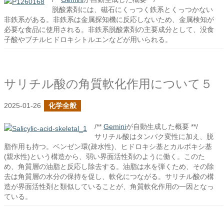
脱酸素剤には、磁石にくっつく鉄系とくっつかない
非鉄系がある。非鉄系は金属探知機に反応しないため、金属検知が
必要な食品に使用される。非鉄系脱酸素剤の主要成分として、没食
子酸やブチルヒドロキシトルエンなどが用いられる。
サリチル酸の角質軟化作用について５
2025-01-26
化学全般
/**
Gemini
が自動生成した概要 **/
サリチル酸はタンパク変性に加え、脱
脂作用も持つ。ベンゼン環(疎水性)、ヒドロキシ基とカルボキシ基
(親水性)という構造から、弱い界面活性剤のように働く。このた
め、角質層の油脂と反応し除去する。油脂は水を弾くため、その除
去は角質層の水分の保持を促し、軟化につながる。サリチル酸の構
造が界面活性剤と類似していることが、角質軟化作用の一因となっ
ている。