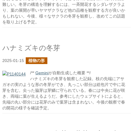
難しい。冬芽の構造を理解するには、一斉開花するシダレザクラよ
り、葉の展開が早いヤマザクラなど他の品種を観察する方が良いか
もしれない。今後、様々なサクラの冬芽を観察し、改めてこの話題
を取り上げる予定。
ハナミズキの冬芽
2025-01-15
植物の形
/**
Gemini
が自動生成した概要 **/
ハナミズキの冬芽を観察した記録。枝の先端にアサ
ガオの実のような形の冬芽ができ、丸っこい部分は総包片で中に花
芽を含む。尖った脇芽は芽鱗に守られている。春には中央に花が咲
き、両端に葉が生えるようだ。参考にしたウェブサイトによると、
先端の丸い部分には花芽のみで葉芽は含まれない。今後の観察で春
の開花の様子を確認予定。