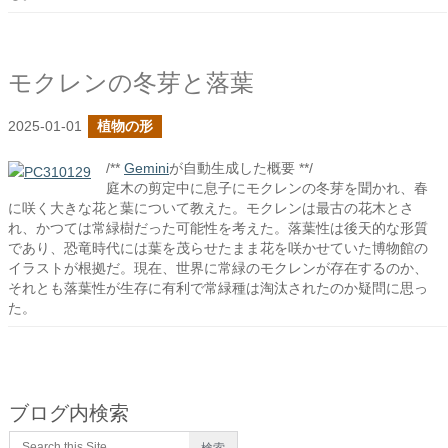
モクレンの冬芽と落葉
2025-01-01
植物の形
/**
Gemini
が自動生成した概要 **/
庭木の剪定中に息子にモクレンの冬芽を聞かれ、春
に咲く大きな花と葉について教えた。モクレンは最古の花木とさ
れ、かつては常緑樹だった可能性を考えた。落葉性は後天的な形質
であり、恐竜時代には葉を茂らせたまま花を咲かせていた博物館の
イラストが根拠だ。現在、世界に常緑のモクレンが存在するのか、
それとも落葉性が生存に有利で常緑種は淘汰されたのか疑問に思っ
た。
ブログ内検索