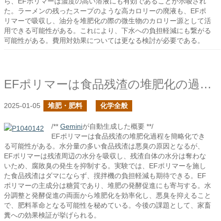
ら、EFポリマーは濃度の高い溶液にも有効であることが示唆され
た。ラーメンの残ったスープのような高カロリーの廃液も、EFポ
リマーで吸収し、油分を堆肥化の際の微生物のカロリー源として活
用できる可能性がある。これにより、下水への負担軽減にも繋がる
可能性がある。費用対効果については更なる検討が必要である。
EFポリマーは食品残渣の堆肥化の過程を省略できるのでは？
2025-01-05
堆肥・肥料
化学全般
/**
Gemini
が自動生成した概要 **/
EFポリマーは食品残渣の堆肥化過程を簡略化でき
る可能性がある。水分量の多い食品残渣は悪臭の原因となるが、
EFポリマーは残渣周辺の水分を吸収し、残渣自体の水分は奪わな
いため、腐敗臭の発生を抑制する。実験では、EFポリマーを施し
た食品残渣はダマにならず、撹拌機の負担軽減も期待できる。EF
ポリマーの主成分は糖質であり、堆肥の発酵促進にも寄与する。水
分調整と発酵促進の両面から堆肥化を効率化し、悪臭を抑えること
で、肥料革命となる可能性を秘めている。今後の課題として、家畜
糞への効果検証が挙げられる。