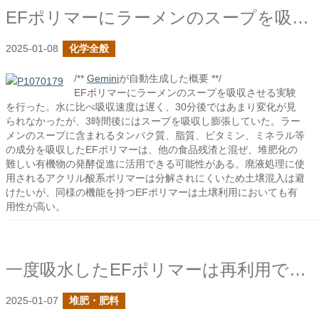
EFポリマーにラーメンのスープを吸わせてみた
2025-01-08
化学全般
/**
Gemini
が自動生成した概要 **/
EFポリマーにラーメンのスープを吸収させる実験
を行った。水に比べ吸収速度は遅く、30分後ではあまり変化が見
られなかったが、3時間後にはスープを吸収し膨張していた。ラー
メンのスープに含まれるタンパク質、脂質、ビタミン、ミネラル等
の成分を吸収したEFポリマーは、他の食品残渣と混ぜ、堆肥化の
難しい有機物の発酵促進に活用できる可能性がある。廃液処理に使
用されるアクリル酸系ポリマーは分解されにくいため土壌混入は避
けたいが、同様の機能を持つEFポリマーは土壌利用においても有
用性が高い。
一度吸水したEFポリマーは再利用できるのか？
2025-01-07
堆肥・肥料