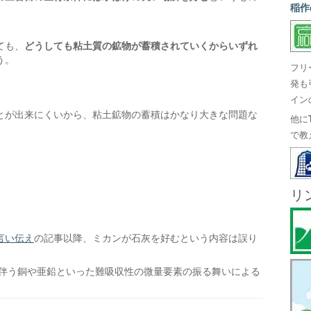
稲作
ても、
どうしても粘土質の鉱物が蓄積されていくからいずれ
う。
フリ
発も
イン
とが出来にくいから、粘土鉱物の蓄積はかなり大きな問題な
他に
で教
リ
言い伝え
の記事以降、ミカンが石灰を好むという内容は誤り
に伴う銅や亜鉛といった難吸収性の微量要素の振る舞いによる