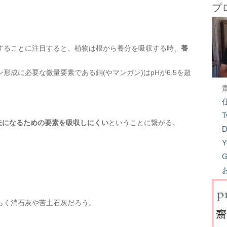
プ
することに注目すると、植物は根から養分を吸収する時、
養
成に必要な微量要素である銅(やマンガン)はpHが6.5を超
。
T
丈夫になるための要素を吸収しにくい
ということに繋がる。
D
Y
G
らく消石灰や苦土石灰だろう。