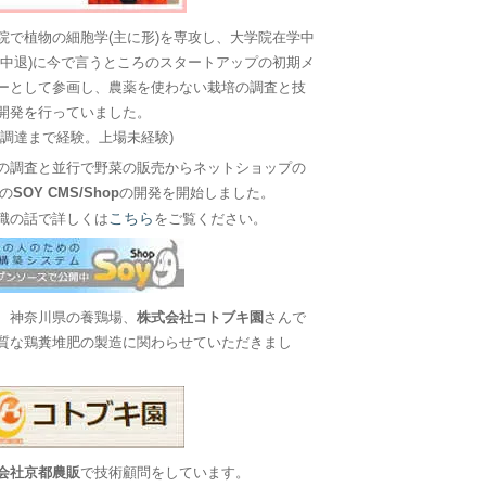
院で植物の細胞学(主に形)を専攻し、大学院在学中
に中退)に今で言うところのスタートアップの初期メ
ーとして参画し、農薬を使わない栽培の調査と技
開発を行っていました。
金調達まで経験。上場未経験)
の調査と並行で野菜の販売からネットショップの
Sの
SOY CMS/Shop
の開発を開始しました。
こちら
職の話で詳しくは
をご覧ください。
、神奈川県の養鶏場、
株式会社コトブキ園
さんで
質な鶏糞堆肥の製造に関わらせていただきまし
会社京都農販
で技術顧問をしています。