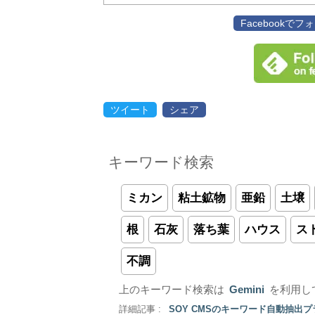
Facebookで
ツイート
シェア
キーワード検索
ミカン
粘土鉱物
亜鉛
土壌
根
石灰
落ち葉
ハウス
ス
不調
上のキーワード検索は
Gemini
を利用し
詳細記事 :
SOY CMSのキーワード自動抽出