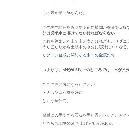
この表が頭に浮かんだ。
この表の詳細を説明する前に植物が養分を吸収
分は必ず水に溶けてないければならない
。
これを踏まえた上で上の表だけれども、リグニン形
えた当たりから土壌中の水分に溶けにくくなる
リグニン合成と関与する多くの金属たち
つまりは、
pHが6.5以上のところでは、木が
ここで更に気になったことが、
・ミカンは石灰を好む
という条件で、
簡単に入手できる石灰を思い浮かべると、おそ
どちらも土壌のpHを上げる要素がある。