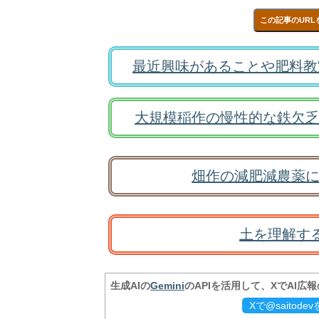
この記事のURL
最近興味があることや肥料教
大規模稲作の慢性的な鉄欠乏
畑作の減肥減農薬に
土を理解す
生成AIの
Gemini
のAPIを活用して、XでAI広
Xで@saitod