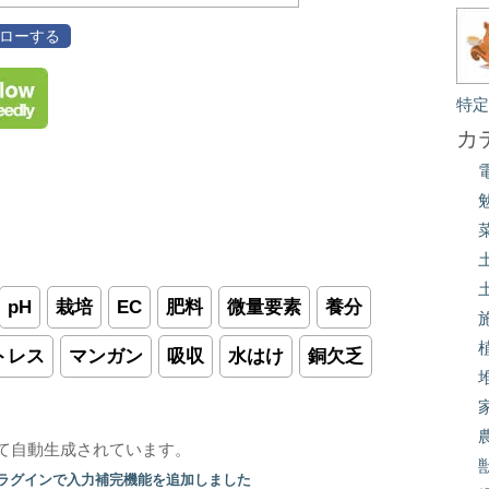
フォローする
特
カ
pH
栽培
EC
肥料
微量要素
養分
トレス
マンガン
吸収
水はけ
銅欠乏
て自動生成されています。
プラグインで入力補完機能を追加しました