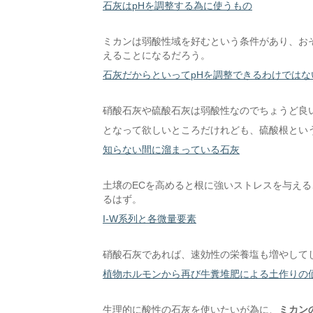
石灰はpHを調整する為に使うもの
ミカンは弱酸性域を好むという条件があり、お
えることになるだろう。
石灰だからといってpHを調整できるわけではな
硝酸石灰や硫酸石灰は弱酸性なのでちょうど良
となって欲しいところだけれども、硫酸根とい
知らない間に溜まっている石灰
土壌のECを高めると根に強いストレスを与え
るはず。
I-W系列と各微量要素
硝酸石灰であれば、速効性の栄養塩も増やして
植物ホルモンから再び牛糞堆肥による土作りの
生理的に酸性の石灰を使いたいが為に、
ミカン