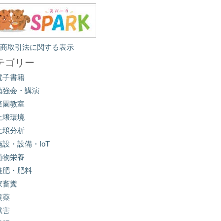
定商取引法に関する表示
テゴリー
電子書籍
勉強会・講演
菜園教室
土壌環境
土壌分析
施設・設備・IoT
植物栄養
堆肥・肥料
家畜糞
農薬
獣害