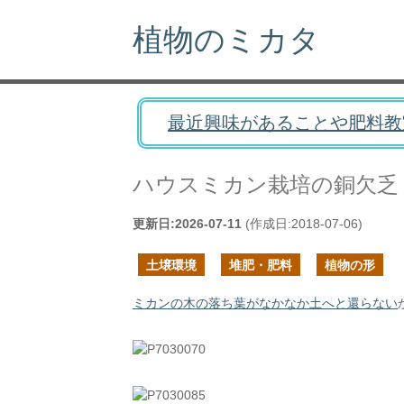
植物のミカタ
最近興味があることや肥料教
ハウスミカン栽培の銅欠乏
更新日:
2026-07-11
(作成日:
2018-07-06
)
土壌環境
堆肥・肥料
植物の形
ミカンの木の落ち葉がなかなか土へと還らない