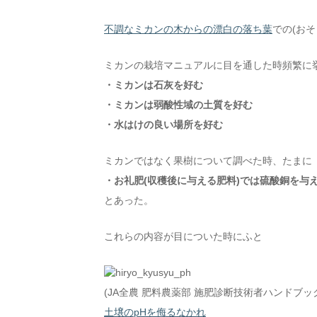
不調なミカンの木からの漂白の落ち葉
での(お
ミカンの栽培マニュアルに目を通した時頻繁に
・ミカンは石灰を好む
・ミカンは弱酸性域の土質を好む
・水はけの良い場所を好む
ミカンではなく果樹について調べた時、たまに
・お礼肥(収穫後に与える肥料)では硫酸銅を与
とあった。
これらの内容が目についた時にふと
(JA全農 肥料農薬部 施肥診断技術者ハンドブック 
土壌のpHを侮るなかれ