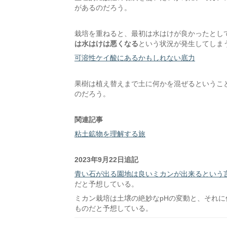
があるのだろう。
栽培を重ねると、最初は水はけが良かったとし
は水はけは悪くなる
という状況が発生してしま
可溶性ケイ酸にあるかもしれない底力
果樹は植え替えまで土に何かを混ぜるというこ
のだろう。
関連記事
粘土鉱物を理解する旅
2023年9月22日追記
青い石が出る園地は良いミカンが出来るという
だと予想している。
ミカン栽培は土壌の絶妙なpHの変動と、それ
ものだと予想している。