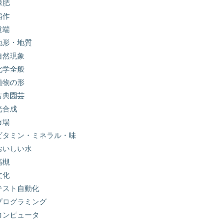
緑肥
稲作
道端
地形・地質
自然現象
化学全般
植物の形
古典園芸
光合成
市場
ビタミン・ミネラル・味
おいしい水
高槻
文化
テスト自動化
プログラミング
コンピュータ