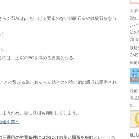
大学
そらく石灰はpHを上げる要素のない硝酸石灰や硫酸石灰を与
(後
ンバ
法の
い
(資
栽培
い。
CM
うのは、土壌のECを高める要素となる。
※前
ることに繋がる為、おそらく結合力の強い銅の吸収は阻害され
以前
高品
た。
しまうため、更に発根も抑制してしまう。
価値を問う
株式
の三番目の生育条件には水はけの良い場所を好む
というもの