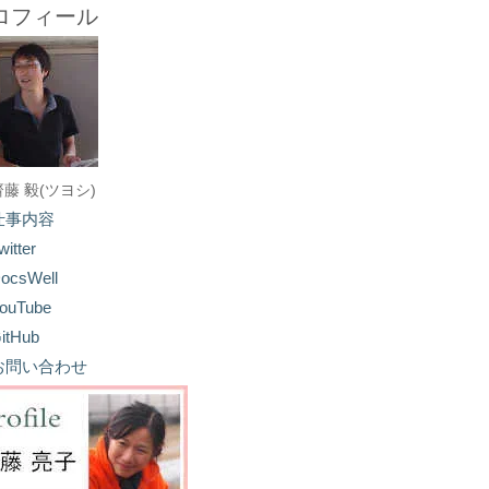
ロフィール
齋藤 毅(ツヨシ)
仕事内容
witter
ocsWell
ouTube
itHub
お問い合わせ