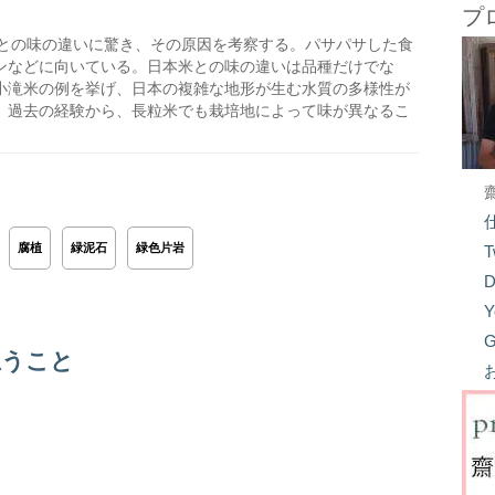
プ
との味の違いに驚き、その原因を考察する。パサパサした食
ンなどに向いている。日本米との味の違いは品種だけでな
小滝米の例を挙げ、日本の複雑な地形が生む水質の多様性が
。過去の経験から、長粒米でも栽培地によって味が異なるこ
。
腐植
緑泥石
緑色片岩
T
D
Y
G
思うこと