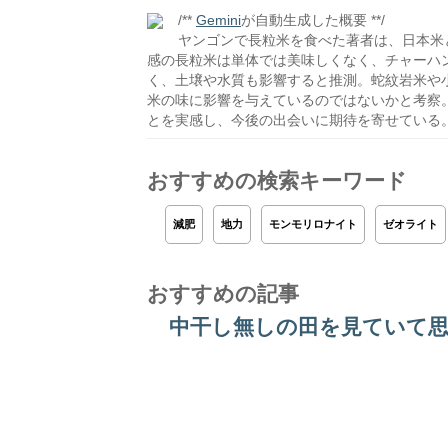
/**
Gemini
が自動生成した概要 **/
ヤンゴンで長粒米を食べた著者は、日本米
感の長粒米は単体では美味しくなく、チャーハ
く、土壌や水質も影響すると推測。蛇紋岩米や
米の味に影響を与えているのではないかと考察
とを実感し、今後の出会いに期待を寄せている
おすすめの検索キーワード
減肥
地力
モンモリロナイト
ゼオライト
おすすめの記事
中干し無しの田を見ていて