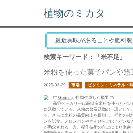
植物のミカタ
最近興味があることや肥料教
検索キーワード：「米不足」
米粉を使った菓子パンや惣
2025-03-29
市場
ビタミン・ミネラル・
/**
Gemini
が自動生成した概要 **/
高谷ベーカリーは高槻産米粉を使ったパン
に活動している。米粉の普及活動の一環として
る。さらに米粉の品質向上を目指し、稲作の栽
ンを試食。メロンパンやきんぴらごぼうパンな
が懸念される一方、稲作技術の向上により米余