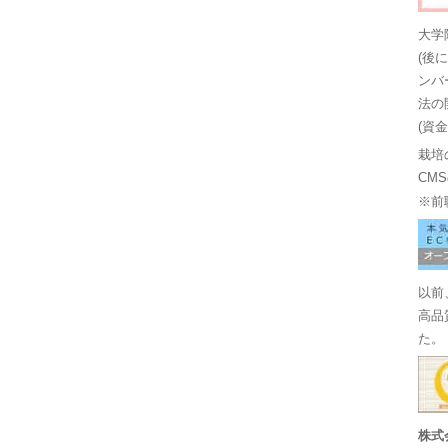
大学
(後
ンバ
法の
(資
栽培
CM
※前
以前
高品
た。
株式