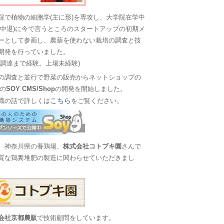
院で植物の細胞学(主に形)を専攻し、大学院在学中
に中退)に今で言うところのスタートアップの初期メ
ーとして参画し、農薬を使わない栽培の調査と技
開発を行っていました。
金調達まで経験。上場未経験)
の調査と並行で野菜の販売からネットショップの
Sの
SOY CMS/Shop
の開発を開始しました。
こちら
職の話で詳しくは
をご覧ください。
、神奈川県の養鶏場、
株式会社コトブキ園
さんで
質な鶏糞堆肥の製造に関わらせていただきまし
会社京都農販
で技術顧問をしています。