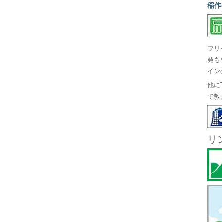
稲作
フリ
発も
イン
他に
で教
リ