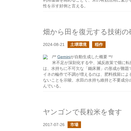
利用価値を高めることで、米の有効活用に繋が
性を示す好例と言える。
畑から田を復元する技術の
2024-08-21
土壌環境
稲作
/**
Gemini
が自動生成した概要 **/
米不足が深刻化する中、減反政策で畑に転
は、水持ちに不可欠な「鋤床層」の形成が難題
イネの輪作で不調が増えるのは、肥料残留によ
ないことを示唆。水田の水持ち維持と不要成分
んでいる。
ヤンゴンで長粒米を食す
2017-07-26
市場