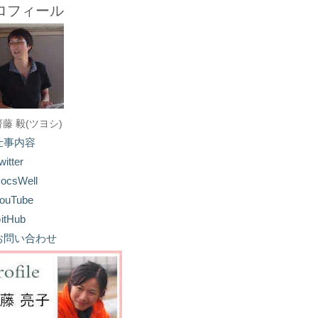
ロフィール
齋藤 毅(ツヨシ)
仕事内容
witter
ocsWell
ouTube
itHub
お問い合わせ