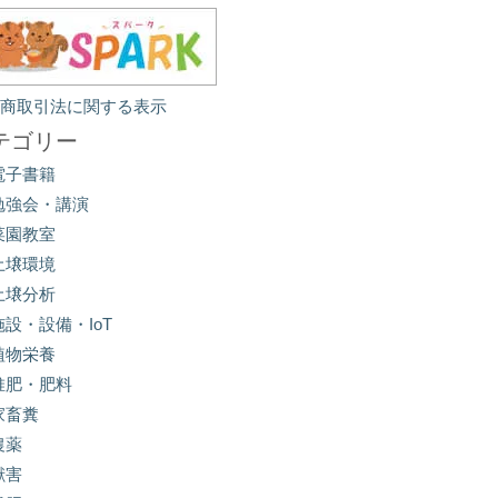
定商取引法に関する表示
テゴリー
電子書籍
勉強会・講演
菜園教室
土壌環境
土壌分析
施設・設備・IoT
植物栄養
堆肥・肥料
家畜糞
農薬
獣害