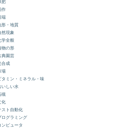
緑肥
稲作
道端
地形・地質
自然現象
化学全般
植物の形
古典園芸
光合成
市場
ビタミン・ミネラル・味
おいしい水
高槻
文化
テスト自動化
プログラミング
コンピュータ