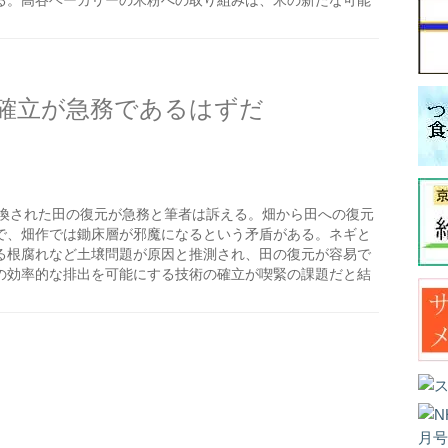
る。高谷ベーカリーの米粉への取り組みは、米の新たな可能
確立が急務であるはずだ
換された田の復元が急務と筆者は訴える。畑から田への復元
で、畑作では鋤床層が邪魔になるという矛盾がある。ネギと
る根腐れなど土壌問題が原因と推測され、田の復元が容易で
の効率的な排出を可能にする技術の確立が喫緊の課題だと結