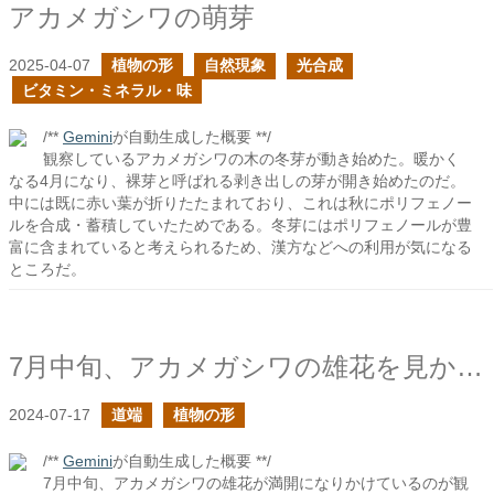
アカメガシワの萌芽
2025-04-07
植物の形
自然現象
光合成
ビタミン・ミネラル・味
/**
Gemini
が自動生成した概要 **/
観察しているアカメガシワの木の冬芽が動き始めた。暖かく
なる4月になり、裸芽と呼ばれる剥き出しの芽が開き始めたのだ。
中には既に赤い葉が折りたたまれており、これは秋にポリフェノー
ルを合成・蓄積していたためである。冬芽にはポリフェノールが豊
富に含まれていると考えられるため、漢方などへの利用が気になる
ところだ。
7月中旬、アカメガシワの雄花を見かけた
2024-07-17
道端
植物の形
/**
Gemini
が自動生成した概要 **/
7月中旬、アカメガシワの雄花が満開になりかけているのが観