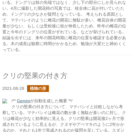
いる。ドングリは枝の先端ではなく、少し下の部分にしか見られな
い。4月に撮影した開花時の写真では、枝全体に花が付いていたた
め、ドングリの少なさが疑問となっている。 考えられる原因とし
て、マテバシイのように雌花の開花に無駄が多い、雌花自体の開花
量が少ない、もしくは受粉後に枝が伸長したため、昨年の雌花の位
置と今年のドングリの位置がずれている、などが挙げられている。
結論を出すには、来年の開花時期に雌花の位置を確認する必要があ
る。木の成長は観察に時間がかかるため、勉強が大変だと締めくく
っている。
クリの堅果の付き方
2021-08-28
植物の形
/**
Gemini
が自動生成した概要 **/
クリの堅果の付き方について、マテバシイと比較しながら考
察している。マテバシイは雌花の数が多く無駄が多いのに対し、ク
リは雌花が少なく効率的に見える。クリの堅果は開花後2ヶ月で形
成されているように見えるが、クヌギやアベマキのように2年かか
るのか、それとも1年で形成されるのか疑問を呈している。スダジ