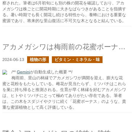
察された。筆者は6月初旬にも別の株の開花を確認しており、アカ
メガシワは株ごとに開花時期に大きなばらつきがあることを指摘す
る。暑い時期でも長く開花し続ける特性から、養蜂における重要な
蜜源であり、将来的な里山復活に不可欠な木となると結んでいる。
アカメガシワは梅雨前の花蜜ボーナスのような木だ
2024-06-13
植物の形
ビタミン・ミネラル・味
/**
Gemini
が自動生成した概要 **/
梅雨前、里山の林縁でアカメガシワが満開を迎え、膨大な花
蜜と花粉をもたらしている。雌花が見当たらず、ミツバチはこれら
を巣に持ち帰ると推測される。生育が早く林縁を好むアカメガシワ
は、ヒトやミツバチにとって極めてありがたい存在である。筆者
は、この木をスダジイやクリに続く「花蜜ボーナス」のような、貴
重な蜜源植物として高く評価している。