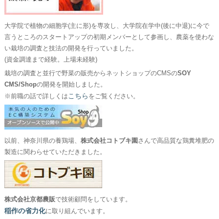
大学院で植物の細胞学(主に形)を専攻し、大学院在学中(後に中退)に今で
言うところのスタートアップの初期メンバーとして参画し、農薬を使わな
い栽培の調査と技法の開発を行っていました。
(資金調達まで経験。上場未経験)
栽培の調査と並行で野菜の販売からネットショップのCMSの
SOY
CMS/Shop
の開発を開始しました。
こちら
※前職の話で詳しくは
をご覧ください。
以前、神奈川県の養鶏場、
株式会社コトブキ園
さんで高品質な鶏糞堆肥の
製造に関わらせていただきました。
株式会社京都農販
で技術顧問をしています。
稲作の省力化
に取り組んでいます。