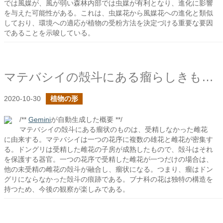
では風媒が、風が弱い森林内部では虫媒が有利となり、進化に影響
を与えた可能性がある。これは、虫媒花から風媒花への進化と類似
しており、環境への適応が植物の受粉方法を決定づける重要な要因
であることを示唆している。
マテバシイの殻斗にある瘤らしきものは何だ？
2020-10-30
植物の形
/**
Gemini
が自動生成した概要 **/
マテバシイの殻斗にある瘤状のものは、受精しなかった雌花
に由来する。マテバシイは一つの花序に複数の雄花と雌花が密集す
る。ドングリは受精した雌花の子房が成熟したもので、殻斗はそれ
を保護する器官。一つの花序で受精した雌花が一つだけの場合は、
他の未受精の雌花の殻斗が融合し、瘤状になる。つまり、瘤はドン
グリにならなかった殻斗の痕跡である。ブナ科の花は独特の構造を
持つため、今後の観察が楽しみである。