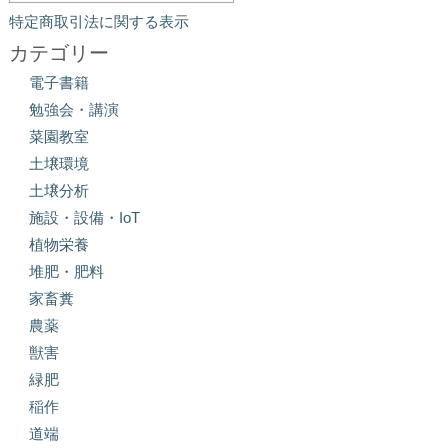
特定商取引法に関する表示
カテゴリー
電子書籍
勉強会・講演
菜園教室
土壌環境
土壌分析
施設・設備・IoT
植物栄養
堆肥・肥料
家畜糞
農薬
獣害
緑肥
稲作
道端