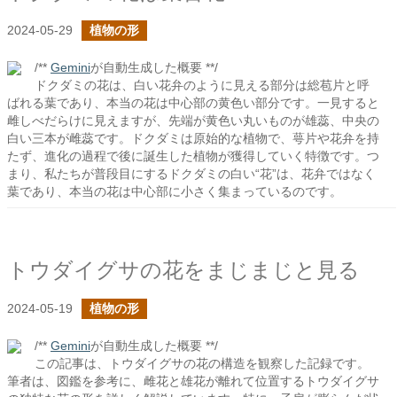
2024-05-29
植物の形
/**
Gemini
が自動生成した概要 **/
ドクダミの花は、白い花弁のように見える部分は総苞片と呼
ばれる葉であり、本当の花は中心部の黄色い部分です。一見すると
雌しべだらけに見えますが、先端が黄色い丸いものが雄蕊、中央の
白い三本が雌蕊です。ドクダミは原始的な植物で、萼片や花弁を持
たず、進化の過程で後に誕生した植物が獲得していく特徴です。つ
まり、私たちが普段目にするドクダミの白い“花”は、花弁ではなく
葉であり、本当の花は中心部に小さく集まっているのです。
トウダイグサの花をまじまじと見る
2024-05-19
植物の形
/**
Gemini
が自動生成した概要 **/
この記事は、トウダイグサの花の構造を観察した記録です。
筆者は、図鑑を参考に、雌花と雄花が離れて位置するトウダイグサ