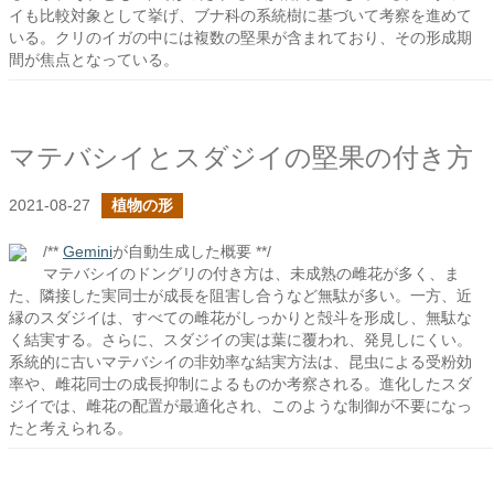
イも比較対象として挙げ、ブナ科の系統樹に基づいて考察を進めて
いる。クリのイガの中には複数の堅果が含まれており、その形成期
間が焦点となっている。
マテバシイとスダジイの堅果の付き方
2021-08-27
植物の形
/**
Gemini
が自動生成した概要 **/
マテバシイのドングリの付き方は、未成熟の雌花が多く、ま
た、隣接した実同士が成長を阻害し合うなど無駄が多い。一方、近
縁のスダジイは、すべての雌花がしっかりと殻斗を形成し、無駄な
く結実する。さらに、スダジイの実は葉に覆われ、発見しにくい。
系統的に古いマテバシイの非効率な結実方法は、昆虫による受粉効
率や、雌花同士の成長抑制によるものか考察される。進化したスダ
ジイでは、雌花の配置が最適化され、このような制御が不要になっ
たと考えられる。