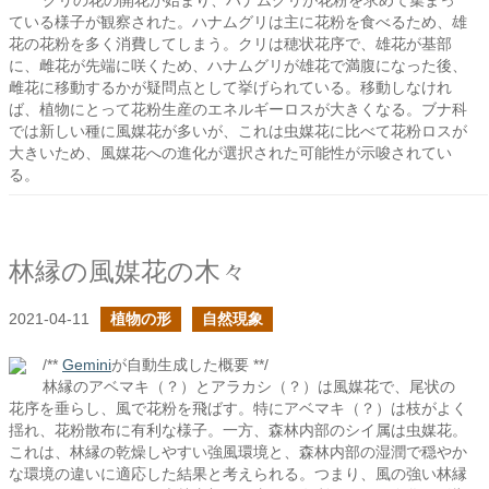
クリの花の開花が始まり、ハナムグリが花粉を求めて集まっ
ている様子が観察された。ハナムグリは主に花粉を食べるため、雄
花の花粉を多く消費してしまう。クリは穂状花序で、雄花が基部
に、雌花が先端に咲くため、ハナムグリが雄花で満腹になった後、
雌花に移動するかが疑問点として挙げられている。移動しなけれ
ば、植物にとって花粉生産のエネルギーロスが大きくなる。ブナ科
では新しい種に風媒花が多いが、これは虫媒花に比べて花粉ロスが
大きいため、風媒花への進化が選択された可能性が示唆されてい
る。
林縁の風媒花の木々
2021-04-11
植物の形
自然現象
/**
Gemini
が自動生成した概要 **/
林縁のアベマキ（？）とアラカシ（？）は風媒花で、尾状の
花序を垂らし、風で花粉を飛ばす。特にアベマキ（？）は枝がよく
揺れ、花粉散布に有利な様子。一方、森林内部のシイ属は虫媒花。
これは、林縁の乾燥しやすい強風環境と、森林内部の湿潤で穏やか
な環境の違いに適応した結果と考えられる。つまり、風の強い林縁