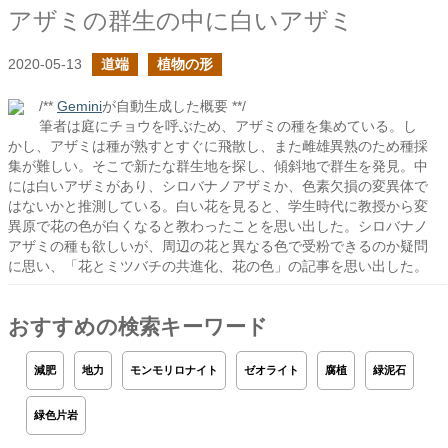
アザミの群生の中に白いアザミ
2020-05-13
道端
植物の形
/**
Gemini
が自動生成した概要 **/
筆者は庭にチョウを呼ぶため、アザミの種を集めている。し
かし、アザミは種が熟すとすぐに飛散し、また雌雄異熟のため種採
集が難しい。そこで新たな群生地を探し、傾斜地で群生を発見。中
には白いアザミがあり、シロバナノアザミか、色素欠損の変異体で
はないかと推測している。白い花を見ると、学生時代に教授から変
異原で花の色が白くなると教わったことを思い出した。シロバナノ
アザミの種も欲しいが、周辺の花と異なる色で受粉できるのか疑問
に思い、「花とミツバチの共進化、花の色」の記事を思い出した。
おすすめの検索キーワード
減肥
地力
モンモリロナイト
ゼオライト
腐植
緑泥石
緑色片岩