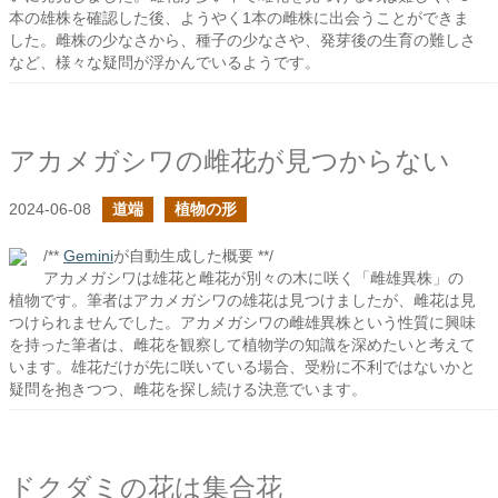
本の雄株を確認した後、ようやく1本の雌株に出会うことができま
した。雌株の少なさから、種子の少なさや、発芽後の生育の難しさ
など、様々な疑問が浮かんでいるようです。
アカメガシワの雌花が見つからない
2024-06-08
道端
植物の形
/**
Gemini
が自動生成した概要 **/
アカメガシワは雄花と雌花が別々の木に咲く「雌雄異株」の
植物です。筆者はアカメガシワの雄花は見つけましたが、雌花は見
つけられませんでした。アカメガシワの雌雄異株という性質に興味
を持った筆者は、雌花を観察して植物学の知識を深めたいと考えて
います。雄花だけが先に咲いている場合、受粉に不利ではないかと
疑問を抱きつつ、雌花を探し続ける決意でいます。
ドクダミの花は集合花