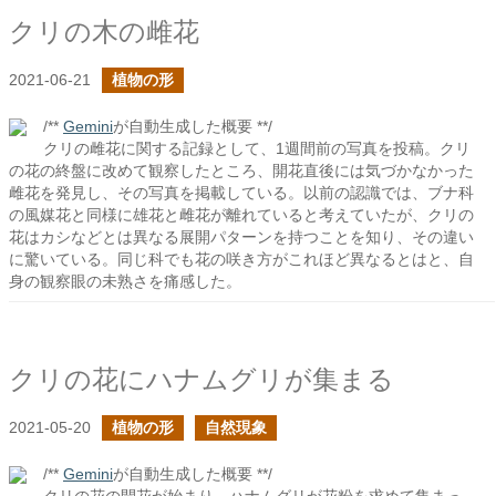
クリの木の雌花
2021-06-21
植物の形
/**
Gemini
が自動生成した概要 **/
クリの雌花に関する記録として、1週間前の写真を投稿。クリ
の花の終盤に改めて観察したところ、開花直後には気づかなかった
雌花を発見し、その写真を掲載している。以前の認識では、ブナ科
の風媒花と同様に雄花と雌花が離れていると考えていたが、クリの
花はカシなどとは異なる展開パターンを持つことを知り、その違い
に驚いている。同じ科でも花の咲き方がこれほど異なるとはと、自
身の観察眼の未熟さを痛感した。
クリの花にハナムグリが集まる
2021-05-20
植物の形
自然現象
/**
Gemini
が自動生成した概要 **/