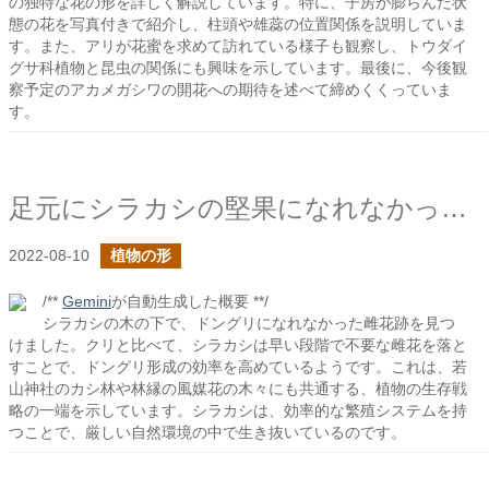
の独特な花の形を詳しく解説しています。特に、子房が膨らんだ状
態の花を写真付きで紹介し、柱頭や雄蕊の位置関係を説明していま
す。また、アリが花蜜を求めて訪れている様子も観察し、トウダイ
グサ科植物と昆虫の関係にも興味を示しています。最後に、今後観
察予定のアカメガシワの開花への期待を述べて締めくくっていま
す。
足元にシラカシの堅果になれなかったものが落ちている
2022-08-10
植物の形
/**
Gemini
が自動生成した概要 **/
シラカシの木の下で、ドングリになれなかった雌花跡を見つ
けました。クリと比べて、シラカシは早い段階で不要な雌花を落と
すことで、ドングリ形成の効率を高めているようです。これは、若
山神社のカシ林や林縁の風媒花の木々にも共通する、植物の生存戦
略の一端を示しています。シラカシは、効率的な繁殖システムを持
つことで、厳しい自然環境の中で生き抜いているのです。