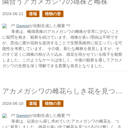
隣合うアカメガシワの雄株と雌株
2024-06-11
道端
植物の形
/**
Gemini
が自動生成した概要 **/
筆者は、雌雄異株のアカメガシワの雌株が非常に少ないこと
に疑問を抱き、観察を続けています。雄株が多い理由は不明です
が、昆虫に蜜や花粉を提供することで生態系維持に役立っている可
能性を考察しています。 その後、新たな雌株を発見しますが、そ
のすぐ近くに雄株の枝が入り込み、雄花を咲かせている様子を観察
しました。このようなケースは珍しく、今後の観察を通してアカメ
ガシワの生態を深く理解できる貴重な発見となりました。
アカメガシワの雌花らしき花を見つけた
2024-06-10
道端
植物の形
/**
Gemini
が自動生成した概要 **/
筆者は、以前から探し求めていたアカメガシワの雌花を、つ
いに発見しました。雄花が多い中で雌花を見つけるのは難しく、8