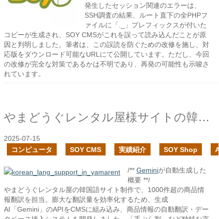
発生したセッション関連のエラーは、
SSH調査の結果、ルート直下の全PHPフ
ァイルに「._」プレフィックスが付いた
コピーが生成され、SOY CMSがこれを誤って読み込んだことが原
因と判明しました。筆者は、この誤読を防ぐための改修を施し、対
応版をダウンロード可能なURLにて公開しています。ただし、今回
の改修が完全な対策であるかは不明であり、再発の可能性も示唆さ
れています。
やまどうぐレンタル屋様サイトの韓国語サイトの制作で、生成AIを活用して編集作業を大幅に削減しました
2025-07-15
コンピュータ
SOY CMS
実績紹介
SOY Shop
A
/**
Gemini
が自動生成した
概要 **/
やまどうぐレンタル屋の韓国語サイト制作で、1000件超の商品情
報翻訳を担当。膨大な翻訳量を効率化するため、生成
AI「Gemini」のAPIをCMSに組み込み、商品情報の自動翻訳・デー