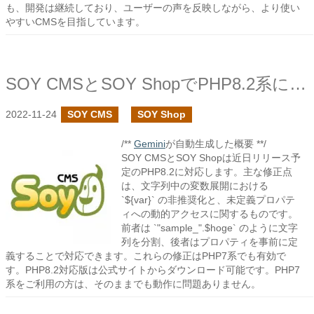
も、開発は継続しており、ユーザーの声を反映しながら、より使い
やすいCMSを目指しています。
SOY CMSとSOY ShopでPHP8.2系に対応しています
2022-11-24
SOY CMS
SOY Shop
/**
Gemini
が自動生成した概要 **/
SOY CMSとSOY Shopは近日リリース予
定のPHP8.2に対応します。主な修正点
は、文字列中の変数展開における
`${var}` の非推奨化と、未定義プロパテ
ィへの動的アクセスに関するものです。
前者は `"sample_".$hoge` のように文字
列を分割、後者はプロパティを事前に定
義することで対応できます。これらの修正はPHP7系でも有効で
す。PHP8.2対応版は公式サイトからダウンロード可能です。PHP7
系をご利用の方は、そのままでも動作に問題ありません。