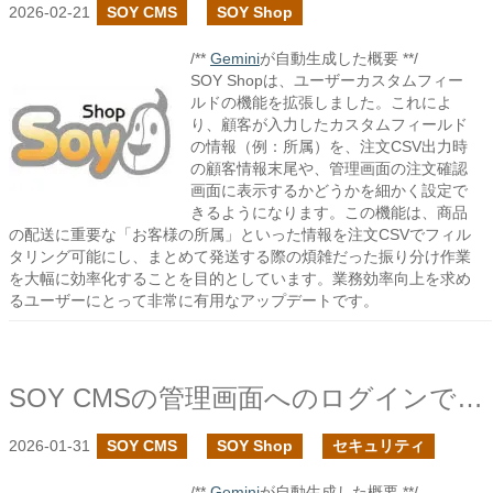
2026-02-21
SOY CMS
SOY Shop
/**
Gemini
が自動生成した概要 **/
SOY Shopは、ユーザーカスタムフィー
ルドの機能を拡張しました。これによ
り、顧客が入力したカスタムフィールド
の情報（例：所属）を、注文CSV出力時
の顧客情報末尾や、管理画面の注文確認
画面に表示するかどうかを細かく設定で
きるようになります。この機能は、商品
の配送に重要な「お客様の所属」といった情報を注文CSVでフィル
タリング可能にし、まとめて発送する際の煩雑だった振り分け作業
を大幅に効率化することを目的としています。業務効率向上を求め
るユーザーにとって非常に有用なアップデートです。
SOY CMSの管理画面へのログインで二段階認証を追加しました
2026-01-31
SOY CMS
SOY Shop
セキュリティ
/**
Gemini
が自動生成した概要 **/