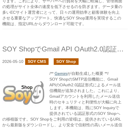
ります。これにより、サーバーへの負荷を大幅に軽減し、管理画面
の処理がサイト全体の速度を低下させるのを防ぎます。データ量の
多いECサイト運営者にとって、日々の運用効率と顧客体験を向上
させる重要なアップデート。快適なSOY Shop運用を実現するこの
機能は、指定URLからダウンロード可能です。
SOY ShopでGmail API OAuth2.0認証の設定を追加しました
2026-05-10
SOY CMS
SOY Shop
/**
Gemini
が自動生成した概要 **/
SOY ShopのSMTP送信機能に、Gmail
APIのOAuth2.0認証形式によるメール送
信機能が追加されました。これにより、
Gmailアカウントを利用したメール送信
時のセキュリティと利便性が大幅に向上
します。本機能は、既にSOY Inquiryで
提供されている認証形式のSOY Shopへ
の移植版です。SOY Shopをご利用の皆様は、提供されているURL
から最新版をダウンロードし、より安全で信頼性の高いメール送信