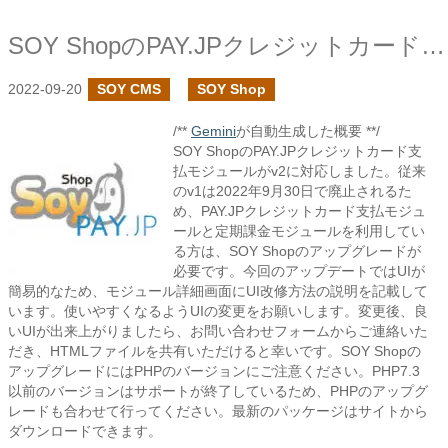
SOY ShopのPAY.JPクレジットカード支払モジュールでv2に対応しました
2022-09-20
SOY CMS
SOY Shop
/**
Gemini
が自動生成した概要 **/
SOY ShopのPAY.JPクレジットカード支
払モジュールがv2に対応しました。従来
のv1は2022年9月30日で廃止されるた
め、PAY.JPクレジットカード支払モジュ
ールと定期課金モジュールを利用してい
る方は、SOY Shopのアップグレードが
必要です。今回のアップデートではUIが
簡易的なため、モジュール詳細画面にUI改修方法の説明を記載して
います。使いやすくなるようUIの変更をお願いします。変更後、良
いUIが出来上がりましたら、お問い合わせフォームからご連絡いた
だき、HTMLファイルを共有いただけると幸いです。SOY Shopの
アップグレードにはPHPのバージョンにご注意ください。PHP7.3
以前のバージョンはサポートが終了しているため、PHPのアップグ
レードも合わせて行ってください。最新のパッケージはサイトから
ダウンロードできます。