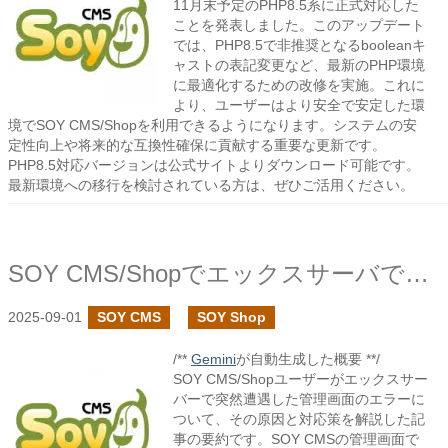
11月末予定のPHP8.5系に正式対応した
ことを発表しました。このアップデート
では、PHP8.5で非推奨となるbooleanキ
ャストの表記変更など、最新のPHP環境
に最適化するための改修を実施。これに
より、ユーザーはより安全で安定した環
境でSOY CMS/Shopを利用できるようになります。システムの安
定性向上や将来的な互換性確保に貢献する重要な更新です。
PHP8.5対応バージョンは公式サイトよりダウンロード可能です。
最新環境への移行を検討されている方は、ぜひご活用ください。
SOY CMS/Shopでエックスサーバでの突然のエラーに対応しました
2025-09-01
SOY CMS
SOY Shop
/**
Gemini
が自動生成した概要 **/
SOY CMS/Shopユーザーがエックスサー
バーで突然遭遇した管理画面のエラーに
ついて、その原因と対応策を解説した記
事の要約です。SOY CMSの管理画面で