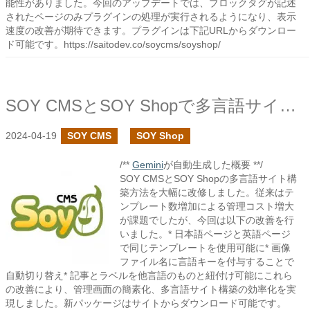
能性がありました。今回のアップデートでは、ブロックタグが記述
されたページのみプラグインの処理が実行されるようになり、表示
速度の改善が期待できます。プラグインは下記URLからダウンロー
ド可能です。https://saitodev.co/soycms/soyshop/
SOY CMSとSOY Shopで多言語サイトの構築を見直しました
2024-04-19
SOY CMS
SOY Shop
/**
Gemini
が自動生成した概要 **/
SOY CMSとSOY Shopの多言語サイト構
築方法を大幅に改修しました。従来はテ
ンプレート数増加による管理コスト増大
が課題でしたが、今回は以下の改善を行
いました。* 日本語ページと英語ページ
で同じテンプレートを使用可能に* 画像
ファイル名に言語キーを付与することで
自動切り替え* 記事とラベルを他言語のものと紐付け可能にこれら
の改善により、管理画面の簡素化、多言語サイト構築の効率化を実
現しました。新パッケージはサイトからダウンロード可能です。