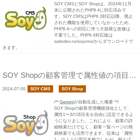
SOY CMSとSOY Shopは、2024年11月
末に公開されたPHP8.4に対応済みで
す。SOY CMSはPHP8.3対応以降、廃止
された機能を使用していなかったため、
PHP8.4への対応に伴う大規模な改修は
不要でした。PHP8.4対応版は
saitodev.co/soycms/からダウンロードで
きます。
SOY Shopの顧客管理で属性値の項目名を変更できるようにしました
2024-07-05
SOY CMS
SOY Shop
/**
Gemini
が自動生成した概要 **/
SOY Shopの顧客管理機能強化として、
属性1〜3の項目名を自由に設定できるよ
うになりました。これにより、顧客の詳
細検索だけでなく、顧客一覧ページの簡
易検索でも活用できます。従来は「属性
1」のような固定名称でしたが、例えば