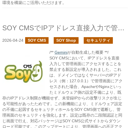
環境を構築にご活用いただけます。
SOY CMSでIPアドレス直接入力で管理画面のアクセスを禁止する設定を設けました。
2026-04-24
SOY CMS
SOY Shop
セキュリティ
/**
Gemini
が自動生成した概要 **/
SOY CMSにおいて、IPアドレスを直接
入力して管理画面にアクセスすることを
禁止する新設定が導入されました。これ
は、ドメインではなくサーバーのIPアド
レス（例：127.0.0.1）で管理画面にアク
セスされた場合、ApacheやNginxといっ
たミドルウェア側の設定不備により、既
存のIPアドレス制限が機能せず、未登録IPからの攻撃リスクが生じ
る可能性があったためです。この新機能により、ミドルウェア設定
の不備に起因するセキュリティホールをSOY CMS側で遮断し、管
理画面のセキュリティを強化します。設定は既存の二段階認証と同
じ画面で行え、対応パッケージはSOY CMS公式サイトからダウン
ロード可能です。このアップデートにより、管理画面への不正アク