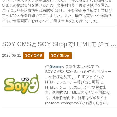
タベース挿入システムを開発しました。「手ぶら割」など独特な言
い回しの翻訳失敗を避けるため、文字列分割・再結合処理を導入。
これにより翻訳成功率は約80%に達し、手動修正を含めても当初予
定の1/20の作業時間で完了しました。また、既存の英語・中国語サ
イトの管理画面におけるページ周りのUI改善も行いました。
SOY CMSとSOY ShopでHTMLモジュールの見直しを行いました
2025-05-11
SOY CMS
SOY Shop
/**
Gemini
が自動生成した概要 **/
SOY CMSとSOY ShopでHTMLモジュー
ルの仕様を見直し、PHPファイルで
HTMLモジュールを呼び出し可能に。
HTMLモジュールの出し分けや複数出
力、処理後のHTML出力などが可能にな
り、柔軟性が向上。詳細は公式サイト
(saitodev.co/soycms/)で確認ください。