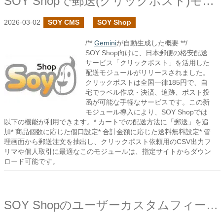
SOY Shopで郵送(クリックポスト)モジュールを作成しました
2026-03-02
SOY CMS
SOY Shop
/**
Gemini
が自動生成した概要 **/
SOY Shop向けに、日本郵便の格安配送
サービス「クリックポスト」を活用した
配送モジュールがリリースされました。
クリックポストは全国一律185円で、自
宅でラベル作成・決済、追跡、ポスト投
函が可能な手軽なサービスです。この新
モジュール導入により、SOY Shopでは
以下の機能が利用できます。* カートでの配送方法に「郵送」を追
加* 商品個数に応じた個口設定* 合計金額に応じた送料無料設定* 管
理画面から郵送注文を抽出し、クリックポスト依頼用のCSV出力フ
リマや個人取引に最適なこのモジュールは、指定サイトからダウン
ロード可能です。
SOY Shopのユーザーカスタムフィールドで注文CSVの設定を追加しました