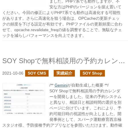
ました。PHP7系でも動作しますが、不
安な方はPHPのバージョンを据え置いて
ください。今回の修正によりPHP7系でも動作は高速化する可能性
があります。さらに高速化を狙う場合は、OPCacheの更新チェッ
クの頻度を下げる設定が有効です。PHPファイルの更新頻度に合わ
せて、opcache.revalidate_freqの値を調整することで、無駄なチェ
ックを減らしパフォーマンスを向上できます。
SOY Shopで無料相談用の予約カレンダーの開発を行いました
2021-10-06
SOY CMS
実績紹介
SOY Shop
/**
Gemini
が自動生成した概要 **/
SOY Shopで無料相談用の予約カレンダ
ーを開発しました。従来の予約システム
と異なり、相談日と相談時間の選択を別
ページに分けています。これにより、予
約可能日時の視認性が向上しました。開
発事例として、スパーク運動療育西京極
スタジオ様、予防接種予約アプリなどを参照いただけます。動作確