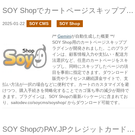
SOY Shopでカートページスキッププラグインを作成しました
2025-01-22
SOY CMS
SOY Shop
/**
Gemini
が自動生成した概要 **/
SOY Shop用のカートページスキッププ
ラグインが開発されました。このプラグ
インは、顧客情報入力や支払い・配送方
法選択など、任意のカートページをスキ
ップし、同時にスキップしたページの項
目を事前に指定できます。ダウンロード
販売やライセンス継続課金サイトで、支
払い方法が一択の場合などに便利です。カートのカスタマイズを避
けつつ、購入手続きを簡略化することでカゴ落ち率の減少が期待で
きます。プラグインは、SOY Shopの最新パッケージに含まれてお
り、saitodev.co/soycms/soyshop/ からダウンロード可能です。
SOY ShopのPAY.JPクレジットカード支払モジュールでEMV3Dセキュアに対応しました