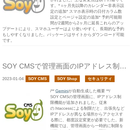
す。* ○ヶ月先以降のカレンダー非表示設
定の追加* スマホ表示時の日付カラム数
設定とページャ設定の追加* 予約可能期
間が2週間から2ヶ月に延長これらのアッ
プデートにより、スマホユーザーはより使いやすく、長期的な予約
もしやすくなりました。パッケージはサイトからダウンロード可能
です。
SOY CMSで管理画面のIPアドレス制限を追加しました
2023-01-04
SOY CMS
SOY Shop
セキュリティ
/**
Gemini
が自動生成した概要 **/
SOY CMSの管理画面に、IPアドレス制
限機能が追加されました。従来
の.htaccessによる制限だと、出張先など
IPアドレスが異なる場所からアクセスす
る際に、都度設定変更が必要でした。新
機能では、管理画面から一時的に制限を