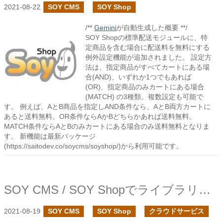
2021-08-22
SOY CMS
SOY Shop
/**
Gemini
が自動生成した概要 **/
SOY Shopの標準配送モジュールに、特
定商品を含む場合に配送料を無料にする
例外設定機能が追加されました。 設定方
法は、指定商品がすべてカートにある場
合(AND)、いずれか1つでもあれば
(OR)、指定商品のみカートにある場合
(MATCH) の3種類。複数設定も可能で
す。 例えば、AとB商品を指定しAND条件なら、AとB両方カートに
あると送料無料。OR条件ならAかBどちらかあれば送料無料。
MATCH条件ならAとBのみカートにある場合のみ送料無料となりま
す。 新機能は最新パッケージ
(https://saitodev.co/soycms/soyshop/)から利用可能です。
SOY CMS / SOY ShopでライブラリをCDN経由にする設定を追加しました
2021-08-19
SOY CMS
SOY Shop
クラウドサービス