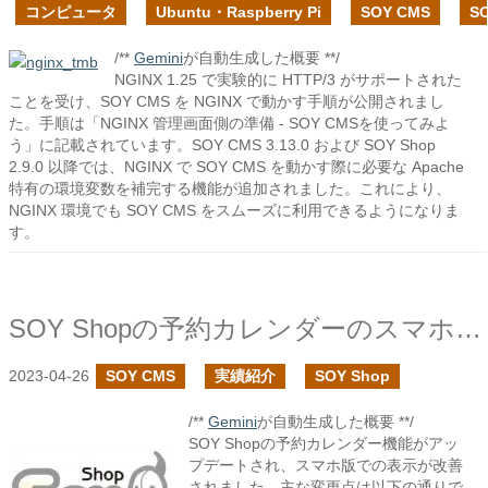
コンピュータ
Ubuntu・Raspberry Pi
SOY CMS
S
/**
Gemini
が自動生成した概要 **/
NGINX 1.25 で実験的に HTTP/3 がサポートされた
ことを受け、SOY CMS を NGINX で動かす手順が公開されまし
た。手順は「NGINX 管理画面側の準備 - SOY CMSを使ってみよ
う」に記載されています。SOY CMS 3.13.0 および SOY Shop
2.9.0 以降では、NGINX で SOY CMS を動かす際に必要な Apache
特有の環境変数を補完する機能が追加されました。これにより、
NGINX 環境でも SOY CMS をスムーズに利用できるようになりま
す。
SOY Shopの予約カレンダーのスマホ版で表示する日付カラムの設定等を追加しました
2023-04-26
SOY CMS
実績紹介
SOY Shop
/**
Gemini
が自動生成した概要 **/
SOY Shopの予約カレンダー機能がアッ
プデートされ、スマホ版での表示が改善
されました。主な変更点は以下の通りで