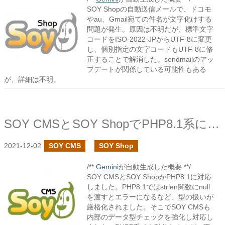
SOY Shopの自動送信メールで、ドコモ
やau、Gmail宛ての件名が文字化けする
問題が発生。原因は不明だが、標準文字
コードをISO-2022-JPからUTF-8に変更
し、個別指定の文字コードもUTF-8に修
正することで解消した。sendmailのアッ
プデートが関係している可能性もある
が、詳細は不明。
SOY CMSとSOY ShopでPHP8.1系に対応しています
2021-12-02
SOY CMS
SOY Shop
/**
Gemini
が自動生成した概要 **/
SOY CMSとSOY ShopがPHP8.1に対応
しました。PHP8.1ではstrlen関数にnull
を渡すとエラーになるなど、型の扱いが
厳格化されました。そこでSOY CMSも
内部のデータ型チェックを強化し対応し