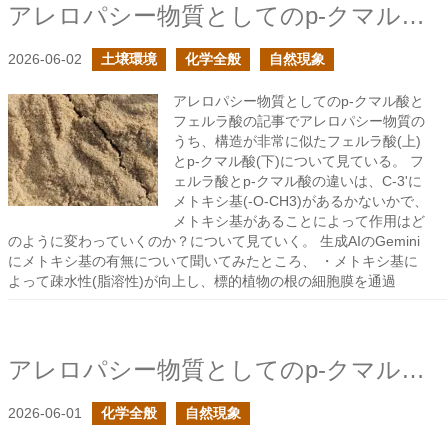
アレロパシー物質としてのp-クマル酸とフェルラ酸の続き
2026-06-02
土壌環境
化学全般
自然現象
アレロパシー物質としてのp-クマル酸と
フェルラ酸の記事でアレロパシー物質の
うち、構造が非常に似たフェルラ酸(上)
とp-クマル酸(下)について見ている。 フ
ェルラ酸とp-クマル酸の違いは、C-3'に
メトキシ基(-O-CH3)があるかないかで、
メトキシ基があることによって作用はど
のように変わっていくのか？について見ていく。 生成AIのGemini
にメトキシ基の有無について聞いてみたところ、 ・メトキシ基に
よって疎水性(脂溶性)が向上し、標的植物の根の細胞膜を通過
アレロパシー物質としてのp-クマル酸とフェルラ酸
2026-06-01
化学全般
自然現象