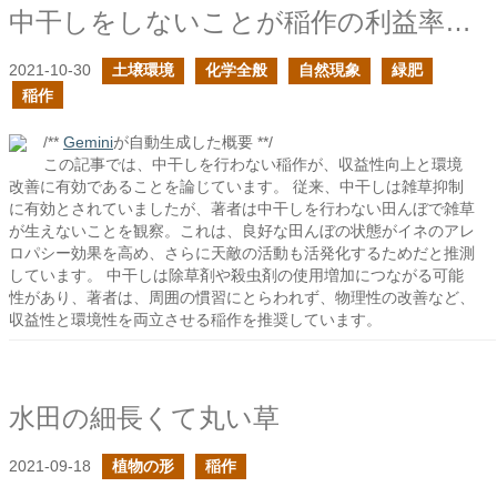
中干しをしないことが稲作の利益率を高める確信を得た
2021-10-30
土壌環境
化学全般
自然現象
緑肥
稲作
/**
Gemini
が自動生成した概要 **/
この記事では、中干しを行わない稲作が、収益性向上と環境
改善に有効であることを論じています。 従来、中干しは雑草抑制
に有効とされていましたが、著者は中干しを行わない田んぼで雑草
が生えないことを観察。これは、良好な田んぼの状態がイネのアレ
ロパシー効果を高め、さらに天敵の活動も活発化するためだと推測
しています。 中干しは除草剤や殺虫剤の使用増加につながる可能
性があり、著者は、周囲の慣習にとらわれず、物理性の改善など、
収益性と環境性を両立させる稲作を推奨しています。
水田の細長くて丸い草
2021-09-18
植物の形
稲作