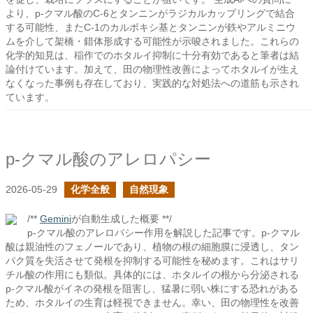
より、p-クマル酸のC-6とタンニンがラジカルカップリングで結合
する可能性、またC-1のカルボキシ基とタンニンが鉄やアルミニウ
ムを介して架橋・錯体形成する可能性が示唆されました。これらの
化学的知見は、稲作でのホタルイ抑制に十分有効であると筆者は結
論付けています。加えて、田の物理性改善によってホタルイが生え
なくなった事例も存在しており、実践的な対処法への道筋も示され
ています。
p-クマル酸のアレロパシー
2026-05-29
化学全般
自然現象
/**
Gemini
が自動生成した概要 **/
p-クマル酸のアレロパシー作用を解説した記事です。p-クマル
酸は親油性のフェノールであり、植物の根の細胞膜に浸透し、タン
パク質を失活させて発根を抑制する可能性を秘めます。これはサリ
チル酸の作用にも類似。具体的には、ホタルイの根から分泌される
p-クマル酸がイネの発根を阻害し、猛暑に弱い株にする恐れがある
ため、ホタルイの生育は軽視できません。幸い、田の物理性を改善