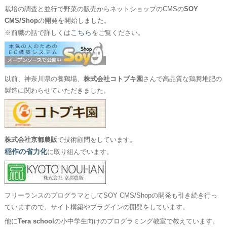
栽培の調査と並行で野菜の販売からネットショップのCMSの
SOY
CMS/Shop
の開発を開始しました。
こちら
※前職の話で詳しくは
をご覧ください。
以前、神奈川県の養鶏場、
株式会社コトブキ園
さんで高品質な鶏糞堆肥の
製造に関わらせていただきました。
株式会社京都農販
で技術顧問をしています。
稲作の省力化
に取り組んでいます。
フリーランスのプログラマとしてSOY CMS/Shopの開発も引き続き行っ
ていますので、サイト構築やプラグインの開発をしています。
他に
Tera school
の小中学生向けのプログラミング教室で教えています。