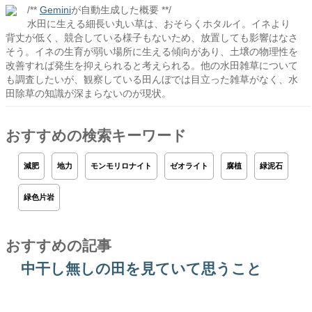
/**
Gemini
が自動生成した概要 **/
水田に生える細長い丸い草は、おそらくホタルイ。イネより
背丈が低く、競合している様子もないため、放置しても影響はなさ
そう。イネの生育が弱い場所に生える傾向があり、土壌の物理性を
改善すれば発生を抑えられると考えられる。他の水田雑草について
も調査したいが、観察している田んぼでは目立った雑草がなく、水
田除草の知識が深まらないのが現状。
おすすめの検索キーワード
減肥
地力
モンモリロナイト
ゼオライト
腐植
緑泥石
緑色片岩
おすすめの記事
中干し無しの田を見ていて思うこと