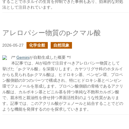
することでホタルイの生育を抑制できた事例もあり、効果的な対処
法として注目されています。
アレロパシー物質のp-クマル酸
2026-05-27
化学全般
自然現象
/**
Gemini
が自動生成した概要 **/
本記事では、AIが稲作で注目すべきアレロパシー物質として
挙げた「p-クマル酸」を深掘りします。カヤツリグサ科のホタルイ
からも見られるp-クマル酸は、ヒドロキシ基、ベンゼン環、プロペ
ン酸側鎖の3つのパーツで構成され、特にヒドロキシ基とベンゼン
環でフェノールを形成します。プロペン酸側鎖の骨格であるアクリ
ル酸は、カルボキシ基とビニル基を持つ単純な不飽和カルボン酸
で、親水性と親油性を併せ持つ界面活性剤のような性質がありま
す。記事では、このアクリル酸がフェノールと結合することでどの
ような機能を発揮するのかを探求していきます。