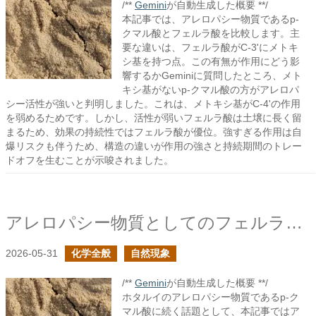
/**
Gemini
が自動生成した概要 **/
本記事では、アレロパシー物質であるp-
クマル酸とフェルラ酸を比較します。主
要な違いは、フェルラ酸がC-3'にメトキ
シ基を持つ点。この有無が作用にどう影
響するかGeminiに質問したところ、メト
キシ基がないp-クマル酸の方がアレロパ
シー活性が強いと判明しました。これは、メトキシ基がC-4'の作用
を弱めるためです。しかし、活性が弱いフェルラ酸は土壌に長く留
まるため、効果の持続性ではフェルラ酸が優位。強すぎる作用は自
爆リスクも伴うため、構造の違いが作用の強さと持続期間のトレー
ドオフを生むことが示唆されました。
アレロパシー物質としてのフェルラ酸の構造
2026-05-31
化学全般
自然現象
/**
Gemini
が自動生成した概要 **/
ホタルイのアレロパシー物質であるp-ク
マル酸に続く話題として、本記事ではア