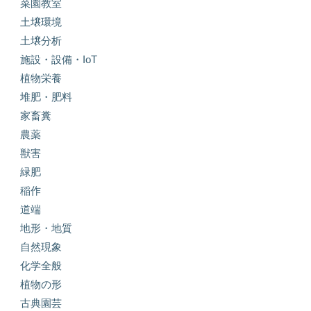
菜園教室
土壌環境
土壌分析
施設・設備・IoT
植物栄養
堆肥・肥料
家畜糞
農薬
獣害
緑肥
稲作
道端
地形・地質
自然現象
化学全般
植物の形
古典園芸