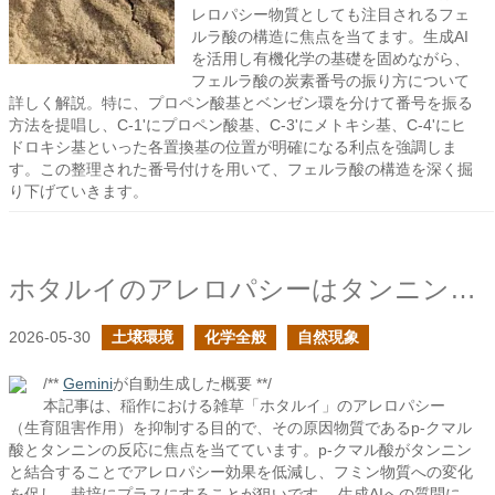
レロパシー物質としても注目されるフェ
ルラ酸の構造に焦点を当てます。生成AI
を活用し有機化学の基礎を固めながら、
フェルラ酸の炭素番号の振り方について
詳しく解説。特に、プロペン酸基とベンゼン環を分けて番号を振る
方法を提唱し、C-1'にプロペン酸基、C-3'にメトキシ基、C-4'にヒ
ドロキシ基といった各置換基の位置が明確になる利点を強調しま
す。この整理された番号付けを用いて、フェルラ酸の構造を深く掘
り下げていきます。
ホタルイのアレロパシーはタンニンによって有効化できるか？
2026-05-30
土壌環境
化学全般
自然現象
/**
Gemini
が自動生成した概要 **/
本記事は、稲作における雑草「ホタルイ」のアレロパシー
（生育阻害作用）を抑制する目的で、その原因物質であるp-クマル
酸とタンニンの反応に焦点を当てています。p-クマル酸がタンニン
と結合することでアレロパシー効果を低減し、フミン物質への変化
を促し、栽培にプラスにすることが狙いです。 生成AIへの質問に