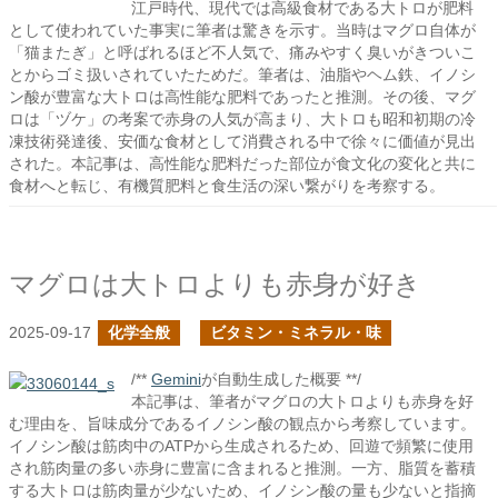
江戸時代、現代では高級食材である大トロが肥料
として使われていた事実に筆者は驚きを示す。当時はマグロ自体が
「猫またぎ」と呼ばれるほど不人気で、痛みやすく臭いがきついこ
とからゴミ扱いされていたためだ。筆者は、油脂やヘム鉄、イノシ
ン酸が豊富な大トロは高性能な肥料であったと推測。その後、マグ
ロは「ヅケ」の考案で赤身の人気が高まり、大トロも昭和初期の冷
凍技術発達後、安価な食材として消費される中で徐々に価値が見出
された。本記事は、高性能な肥料だった部位が食文化の変化と共に
食材へと転じ、有機質肥料と食生活の深い繋がりを考察する。
マグロは大トロよりも赤身が好き
2025-09-17
化学全般
ビタミン・ミネラル・味
/**
Gemini
が自動生成した概要 **/
本記事は、筆者がマグロの大トロよりも赤身を好
む理由を、旨味成分であるイノシン酸の観点から考察しています。
イノシン酸は筋肉中のATPから生成されるため、回遊で頻繁に使用
され筋肉量の多い赤身に豊富に含まれると推測。一方、脂質を蓄積
する大トロは筋肉量が少ないため、イノシン酸の量も少ないと指摘