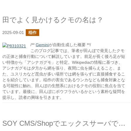
田でよく見かけるクモの名は？
2025-09-01
稲作
/**
Gemini
が自動生成した概要 **/
このブログ記事では、筆者が田んぼで発見したクモ
の正体と捕食行動について解説しています。前足が長く後ろ足が短
い特徴から「アシナガグモ」と特定。Wikipediaの情報に基づき、
アシナガグモは夕方から網を張り、夜間に虫を捕らえること、ま
た、ユスリカなど昆虫が多い場所では網を張らずに直接捕食するこ
とを紹介しています。稲作の害虫であるウンカなども捕食対象とな
る可能性に触れ、田んぼの生態系におけるクモの役割に焦点を当て
ています。最後に、田んぼにボウフラがいるかという素朴な疑問を
提示し、読者の興味を引きます。
SOY CMS/Shopでエックスサーバでの突然のエラーに対応しました