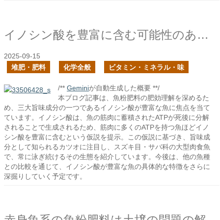
イノシン酸を豊富に含む可能性のある魚はどんな魚？
2025-09-15
堆肥・肥料
化学全般
ビタミン・ミネラル・味
/**
Gemini
が自動生成した概要 **/
本ブログ記事は、魚粉肥料の肥効理解を深めるた
め、三大旨味成分の一つであるイノシン酸が豊富な魚に焦点を当て
ています。イノシン酸は、魚の筋肉に蓄積されたATPが死後に分解
されることで生成されるため、筋肉に多くのATPを持つ魚ほどイノ
シン酸を豊富に含むという仮説を提示。この仮説に基づき、旨味成
分として知られるカツオに注目し、スズキ目・サバ科の大型肉食魚
で、常に泳ぎ続けるその生態を紹介しています。今後は、他の魚種
との比較を通じて、イノシン酸が豊富な魚の具体的な特徴をさらに
深掘りしていく予定です。
赤身魚系の魚粉肥料は土壌の問題の解決に向いているはず