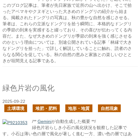
このブログ記事は、筆者が先日家族で近所の山へ出かけ、そこで拾
ったアベマキやクヌギといった大きめのドングリの紹介から始ま
る。掲載されたドングリの写真は、秋の豊かな自然を感じさせる。
筆者は、これらの立派なドングリを拾う瞬間に、本格的なドングリ
の季節の到来を実感すると綴っており、その喜びが伝わってくる内
容だ。また、なぜ大きめのドングリが季節の到来を強く感じさせる
のかという理由については、別途公開されている記事「林縁で大き
なドングリを拾った」で詳しく解説していることに触れ、読者のさ
らなる関心を促している。秋の自然の恵みと家族との楽しいひとと
きが垣間見える記事である。
緑色片岩の風化
2025-09-22
土壌環境
堆肥・肥料
地形・地質
自然現象
/**
Gemini
が自動生成した概要 **/
緑色片岩らしき小石の風化状況を観察した記事で
す。小石は薄い色の層で風化が著しく進む一方、濃い色の層ではあ