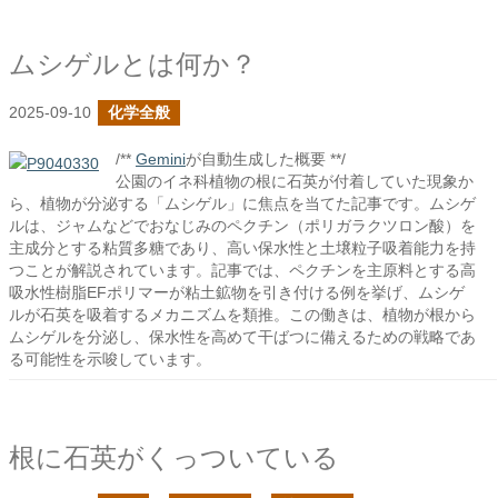
ムシゲルとは何か？
2025-09-10
化学全般
/**
Gemini
が自動生成した概要 **/
公園のイネ科植物の根に石英が付着していた現象か
ら、植物が分泌する「ムシゲル」に焦点を当てた記事です。ムシゲ
ルは、ジャムなどでおなじみのペクチン（ポリガラクツロン酸）を
主成分とする粘質多糖であり、高い保水性と土壌粒子吸着能力を持
つことが解説されています。記事では、ペクチンを主原料とする高
吸水性樹脂EFポリマーが粘土鉱物を引き付ける例を挙げ、ムシゲ
ルが石英を吸着するメカニズムを類推。この働きは、植物が根から
ムシゲルを分泌し、保水性を高めて干ばつに備えるための戦略であ
る可能性を示唆しています。
根に石英がくっついている