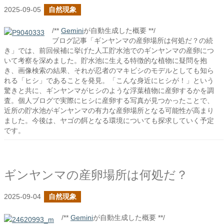
2025-09-05
自然現象
/**
Gemini
が自動生成した概要 **/
ブログ記事「ギンヤンマの産卵場所は何処だ？の続
き」では、前回候補に挙げた人工貯水池でのギンヤンマの産卵につ
いて考察を深めました。貯水池に生える特徴的な植物に疑問を抱
き、画像検索の結果、それが忍者のマキビシのモデルとしても知ら
れる「ヒシ」であることを発見。「こんな身近にヒシが！」という
驚きと共に、ギンヤンマがヒシのような浮葉植物に産卵するかを調
査。個人ブログで実際にヒシに産卵する写真が見つかったことで、
近所の貯水池がギンヤンマの有力な産卵場所となる可能性が高まり
ました。今後は、ヤゴの餌となる環境についても探求していく予定
です。
ギンヤンマの産卵場所は何処だ？
2025-09-04
自然現象
/**
Gemini
が自動生成した概要 **/