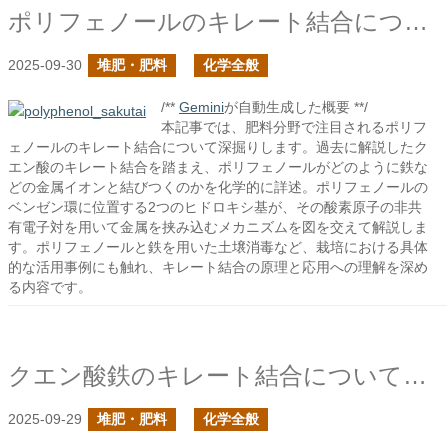
ポリフェノールのキレート結合について
2025-09-30
堆肥・肥料
化学全般
/**
Gemini
が自動生成した概要 **/
本記事では、肥料分野で注目されるポリフ
ェノールのキレート結合について深掘りします。過去に解説したク
エン酸のキレート結合を踏まえ、ポリフェノールがどのように鉄な
どの金属イオンと結びつくのかを化学的に詳述。ポリフェノールの
ベンゼン環に位置する2つのヒドロキシ基が、その酸素原子の非共
有電子対を用いて金属を挟み込むメカニズムを図を交えて解説しま
す。ポリフェノールと鉄を用いた土壌消毒など、栽培における具体
的な活用事例にも触れ、キレート結合の原理と応用への理解を深め
る内容です。
クエン酸鉄のキレート結合について再び
2025-09-29
堆肥・肥料
化学全般