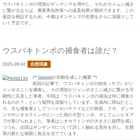
ウスバキトンボの増加がギンヤンマを増やし、それがカメムシ減少
に繋がるならば、農業害虫対策への波及効果が期待できます。この
仮説を検証するため、今後はギンヤンマの生態をさらに深掘りして
いく予定です。
ウスバキトンボの捕食者は誰だ？
2025-09-02
自然現象
/**
Gemini
が自動生成した概要 **/
前回の記事で、ウスバキトンボの幼虫（ヤゴ）がジ
ャンボタニシを捕食し、その増加がジャンボタニシ減少に繋がる可
能性に言及した筆者。今回は「ウスバキトンボの成虫は何に捕食さ
れるのか？」という疑問を深掘りしています。生成AIに尋ねたとこ
ろ、主な捕食者としてツバメやハチクイなどの鳥類、クモ、ギンヤ
ンマやシオカラトンボといった他の大型トンボ、そしてムシヒキア
ブが挙げられました。筆者はシオカラトンボの大きさに疑問を感じ
つつも、次回はギンヤンマについて詳しく触れる意向を示し、生態
系の新たな側面に焦点を当てています。