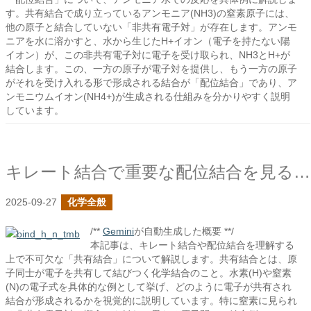
す。共有結合で成り立っているアンモニア(NH3)の窒素原子には、
他の原子と結合していない「非共有電子対」が存在します。アンモ
ニアを水に溶かすと、水から生じたH+イオン（電子を持たない陽
イオン）が、この非共有電子対に電子を受け取られ、NH3とH+が
結合します。この、一方の原子が電子対を提供し、もう一方の原子
がそれを受け入れる形で形成される結合が「配位結合」であり、ア
ンモニウムイオン(NH4+)が生成される仕組みを分かりやすく説明
しています。
キレート結合で重要な配位結合を見る前に共有結合を整理する
2025-09-27
化学全般
/**
Gemini
が自動生成した概要 **/
本記事は、キレート結合や配位結合を理解する
上で不可欠な「共有結合」について解説します。共有結合とは、原
子同士が電子を共有して結びつく化学結合のこと。水素(H)や窒素
(N)の電子式を具体的な例として挙げ、どのように電子が共有され
結合が形成されるかを視覚的に説明しています。特に窒素に見られ