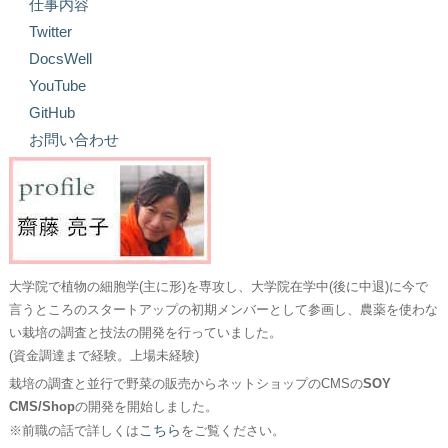
仕事内容
Twitter
DocsWell
YouTube
GitHub
お問い合わせ
大学院で植物の細胞学(主に形)を専攻し、大学院在学中(後に中退)に今で
言うところのスタートアップの初期メンバーとして参画し、農薬を使わな
い栽培の調査と技法の開発を行っていました。
(資金調達まで経験。上場未経験)
栽培の調査と並行で野菜の販売からネットショップのCMSの
SOY
CMS/Shop
の開発を開始しました。
こちら
※前職の話で詳しくは
をご覧ください。