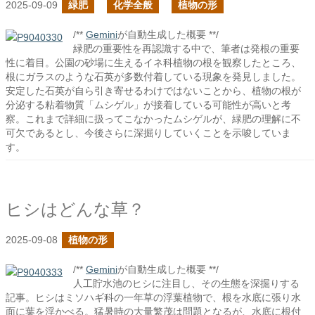
2025-09-09
緑肥
化学全般
植物の形
/**
Gemini
が自動生成した概要 **/
緑肥の重要性を再認識する中で、筆者は発根の重要
性に着目。公園の砂場に生えるイネ科植物の根を観察したところ、
根にガラスのような石英が多数付着している現象を発見しました。
安定した石英が自ら引き寄せるわけではないことから、植物の根が
分泌する粘着物質「ムシゲル」が接着している可能性が高いと考
察。これまで詳細に扱ってこなかったムシゲルが、緑肥の理解に不
可欠であるとし、今後さらに深掘りしていくことを示唆していま
す。
ヒシはどんな草？
2025-09-08
植物の形
/**
Gemini
が自動生成した概要 **/
人工貯水池のヒシに注目し、その生態を深掘りする
記事。ヒシはミソハギ科の一年草の浮葉植物で、根を水底に張り水
面に葉を浮かべる。猛暑時の大量繁茂は問題となるが、水底に根付