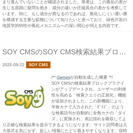
まり進んでいないことが確認されました。筆者は、この風化の差が
生じる原因に疑問を抱き、成分の違いか圧縮具合の差かを考察して
います。特に、もし成分が異なるのであれば、風化しにくい濃い層
を構成する主要な鉱物について知りたいと述べており、緑色片岩の
地質学的特性や風化メカニズムへの深い関心が伺える内容です。
SOY CMSのSOY CMS検索結果ブロックプラグインで検索クエリの正規化を追加しました
2025-09-22
SOY CMS
/**
Gemini
が自動生成した概要 **/
SOY CMSの検索結果ブロックプラグイ
ンがアップデートされ、ユーザーの利便
性を高める「検索クエリの正規化」機能
が追加されました。この新機能により、
半角カナで入力された「ﾀﾞｲｽﾞ」のよう
な検索語句が自動的に全角カナの「ダイ
ズ」に変換され、表記揺れを吸収してよ
り正確な検索結果を提示できるようになります。サイト訪問者は入
力形式を気にせず、欲しい情報にたどり着きやすくなります。現時