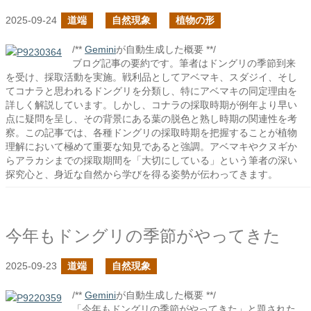
2025-09-24
道端
自然現象
植物の形
/**
Gemini
が自動生成した概要 **/
ブログ記事の要約です。筆者はドングリの季節到来
を受け、採取活動を実施。戦利品としてアベマキ、スダジイ、そし
てコナラと思われるドングリを分類し、特にアベマキの同定理由を
詳しく解説しています。しかし、コナラの採取時期が例年より早い
点に疑問を呈し、その背景にある葉の脱色と熟し時期の関連性を考
察。この記事では、各種ドングリの採取時期を把握することが植物
理解において極めて重要な知見であると強調。アベマキやクヌギか
らアラカシまでの採取期間を「大切にしている」という筆者の深い
探究心と、身近な自然から学びを得る姿勢が伝わってきます。
今年もドングリの季節がやってきた
2025-09-23
道端
自然現象
/**
Gemini
が自動生成した概要 **/
「今年もドングリの季節がやってきた」と題された