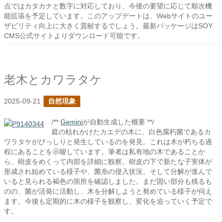
点ではカタカナと数字に対応しており、今後の要望に応じて順次機
能拡張を予定しています。このアップデートは、Webサイトのユー
ザビリティ向上に大きく貢献するでしょう。最新パッケージはSOY
CMS公式サイトよりダウンロード可能です。
老木とカワラタケ
2025-09-21
自然現象
/**
Gemini
が自動生成した概要 **/
庭の枯れかけたカエデの木に、白色腐朽菌であるカ
ワラタケがびっしりと発生しているのを発見。これは木が朽ちる過
程にあることを示唆しています。筆者は私有地の木であることか
ら、樹皮をめくって内部を詳細に観察。樹皮の下で新たな子実体が
形成され始めている様子や、菌糸の侵入状況、そして分解が進んで
いると見られる褐色の箇所を確認しました。まだ固い部分も残るも
のの、菌が活発に活動し、木を分解しようと努めている様子が伺え
ます。今後も定期的に木の様子を観察し、変化を追っていく予定で
す。