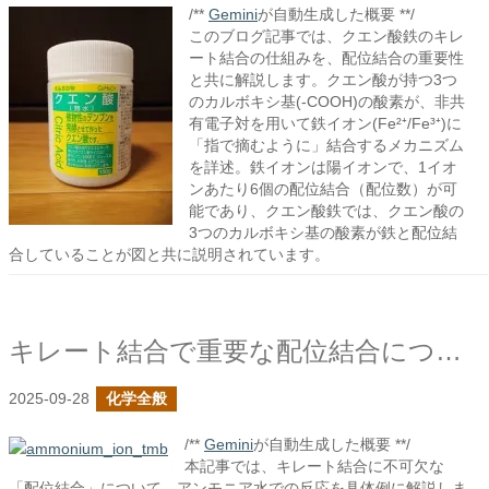
/**
Gemini
が自動生成した概要 **/
このブログ記事では、クエン酸鉄のキレ
ート結合の仕組みを、配位結合の重要性
と共に解説します。クエン酸が持つ3つ
のカルボキシ基(-COOH)の酸素が、非共
有電子対を用いて鉄イオン(Fe²⁺/Fe³⁺)に
「指で摘むように」結合するメカニズム
を詳述。鉄イオンは陽イオンで、1イオ
ンあたり6個の配位結合（配位数）が可
能であり、クエン酸鉄では、クエン酸の
3つのカルボキシ基の酸素が鉄と配位結
合していることが図と共に説明されています。
キレート結合で重要な配位結合について見る
2025-09-28
化学全般
/**
Gemini
が自動生成した概要 **/
本記事では、キレート結合に不可欠な
「配位結合」について、アンモニア水での反応を具体例に解説しま