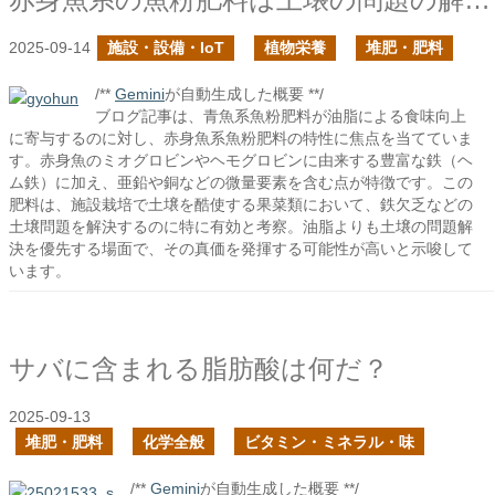
2025-09-14
施設・設備・IoT
植物栄養
堆肥・肥料
/**
Gemini
が自動生成した概要 **/
ブログ記事は、青魚系魚粉肥料が油脂による食味向上
に寄与するのに対し、赤身魚系魚粉肥料の特性に焦点を当てていま
す。赤身魚のミオグロビンやヘモグロビンに由来する豊富な鉄（ヘ
ム鉄）に加え、亜鉛や銅などの微量要素を含む点が特徴です。この
肥料は、施設栽培で土壌を酷使する果菜類において、鉄欠乏などの
土壌問題を解決するのに特に有効と考察。油脂よりも土壌の問題解
決を優先する場面で、その真価を発揮する可能性が高いと示唆して
います。
サバに含まれる脂肪酸は何だ？
2025-09-13
堆肥・肥料
化学全般
ビタミン・ミネラル・味
/**
Gemini
が自動生成した概要 **/