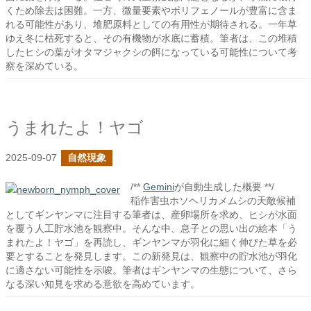
くため除去は困難。一方、微量要素やポリフェノールが豊富に含ま
れる可能性があり、堆肥原料としての有用性が期待される。一年草
ゆえ冬に枯死すると、その有機物が水底に蓄積。筆者は、この堆積
したヒシの葉がオタマジャクシの餌になっている可能性について考
察を深めている。
うまれたよ！ヤゴ
2025-09-07
自然現象
/**
Gemini
が自動生成した概要 **/
稲作害虫ホソヘリカメムシの天敵候補
としてギンヤンマに注目する筆者は、産卵場所を求め、ヒシが水面
を覆う人工貯水池を観察中。そんな中、息子との思い出の絵本「う
まれたよ！ヤゴ」を再読し、ギンヤンマが羽化に細く伸びた草を必
要とすることを発見します。この新発見は、観察中の貯水池が羽化
に適さない可能性を示唆。筆者はギンヤンマの生態について、さら
なる深い知見を求める意欲を高めています。