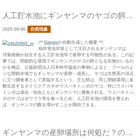
人工貯水池にギンヤンマのヤゴの餌と成り得る生物はいるか？
2025-09-06
自然現象
/**
Gemini
が自動生成した概要 **/
稲作害虫対策として注目されるギンヤンマは、
浮葉植物が自生する人工貯水池等で産卵する可能性がある。この記
事では、閉鎖的な環境でギンヤンマのヤゴの餌となる生物がいるの
かを検証。公益財団法人日本科学協会の事例によると、プールのよ
うな閉鎖水域でもギンヤンマが産卵・成長し、ヤゴは生態系の頂点
に立つ捕食者として君臨するという。主な餌は、同じ閉鎖環境に多
数生息するタイリクアカネやウスバキトンボのヤゴ。特にウスバキ
トンボは成虫・幼虫ともにギンヤンマに捕食される。ウスバキトン
ボのヤゴはボウフラ等を食べるため、人工貯水池の環境を整えれ
ば、ギンヤンマの数を増やすことが期待できる。
ギンヤンマの産卵場所は何処だ？の続き