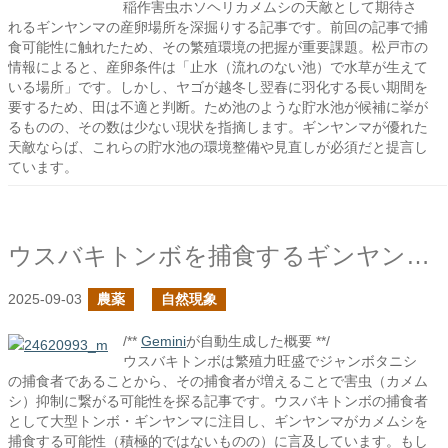
稲作害虫ホソヘリカメムシの天敵として期待さ
れるギンヤンマの産卵場所を深掘りする記事です。前回の記事で捕
食可能性に触れたため、その繁殖環境の把握が重要課題。松戸市の
情報によると、産卵条件は「止水（流れのない池）で水草が生えて
いる場所」です。しかし、ヤゴが越冬し翌春に羽化する長い期間を
要するため、田は不適と判断。ため池のような貯水池が候補に挙が
るものの、その数は少ない現状を指摘します。ギンヤンマが優れた
天敵ならば、これらの貯水池の環境整備や見直しが必須だと提言し
ています。
ウスバキトンボを捕食するギンヤンマはカメムシも捕食する？
2025-09-03
農薬
自然現象
/**
Gemini
が自動生成した概要 **/
ウスバキトンボは繁殖力旺盛でジャンボタニシ
の捕食者であることから、その捕食者が増えることで害虫（カメム
シ）抑制に繋がる可能性を探る記事です。ウスバキトンボの捕食者
として大型トンボ・ギンヤンマに注目し、ギンヤンマがカメムシを
捕食する可能性（積極的ではないものの）に言及しています。もし