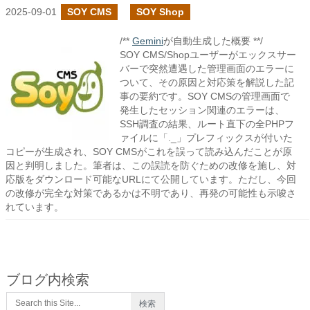
2025-09-01
SOY CMS
SOY Shop
/**
Gemini
が自動生成した概要 **/
SOY CMS/Shopユーザーがエックスサー
バーで突然遭遇した管理画面のエラーに
ついて、その原因と対応策を解説した記
事の要約です。SOY CMSの管理画面で
発生したセッション関連のエラーは、
SSH調査の結果、ルート直下の全PHPフ
ァイルに「._」プレフィックスが付いた
コピーが生成され、SOY CMSがこれを誤って読み込んだことが原
因と判明しました。筆者は、この誤読を防ぐための改修を施し、対
応版をダウンロード可能なURLにて公開しています。ただし、今回
の改修が完全な対策であるかは不明であり、再発の可能性も示唆さ
れています。
ブログ内検索