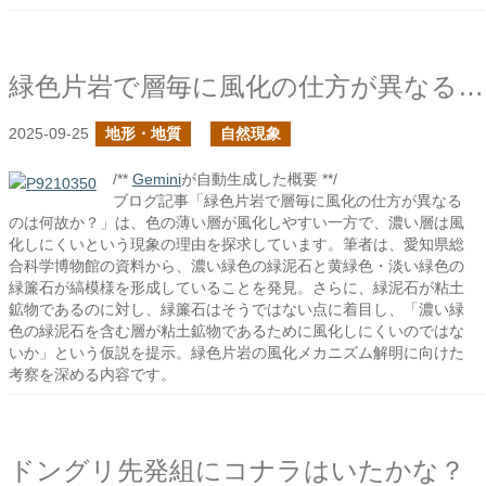
緑色片岩で層毎に風化の仕方が異なるのは何故か？
2025-09-25
地形・地質
自然現象
/**
Gemini
が自動生成した概要 **/
ブログ記事「緑色片岩で層毎に風化の仕方が異なる
のは何故か？」は、色の薄い層が風化しやすい一方で、濃い層は風
化しにくいという現象の理由を探求しています。筆者は、愛知県総
合科学博物館の資料から、濃い緑色の緑泥石と黄緑色・淡い緑色の
緑簾石が縞模様を形成していることを発見。さらに、緑泥石が粘土
鉱物であるのに対し、緑簾石はそうではない点に着目し、「濃い緑
色の緑泥石を含む層が粘土鉱物であるために風化しにくいのではな
いか」という仮説を提示。緑色片岩の風化メカニズム解明に向けた
考察を深める内容です。
ドングリ先発組にコナラはいたかな？