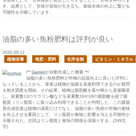
を阻害したり、苦味物質と結合したりすることで、苦味を和らげま
す。結果として、甘味や旨味が引き立ち、食味全体の向上に繋がる
可能性を示唆しています。
油脂の多い魚粉肥料は評判が良い
2025-09-11
植物栄養
堆肥・肥料
化学全般
ビタミン・ミネラル
/**
Gemini
が自動生成した概要 **/
油脂の多い魚粉肥料が作物の品質向上に良いと評判に
なっていることから、筆者は植物が油脂を直接利用できるのか疑問
を抱き調査を開始。その結果、植物は脂肪酸を葉や根から直接吸収
し、炭素数12のラウリン酸などを炭素数16や18の脂肪酸を経て膜
脂質（リン脂質）に取り込み利用できることが判明した。この膜脂
質合成促進は植物の成長だけでなく、油脂の多い魚粉が作物の食味
を向上させる要因として、リン脂質が食味に影響を与える可能性が
示唆された。次回はリン脂質と食味の関係を深掘りする。(249文
字)