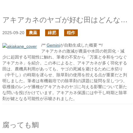
アキアカネのヤゴが好む田はどんなところ？
2025-09-20
農薬
緑肥
稲作
/**
Gemini
が自動生成した概要 **/
アキアカネの激減が農薬や水田の乾田化・減
少に起因する可能性に触れ、筆者の不安から「万葉と令和をつなぐ
アキアカネ」を紹介。この本によると、アキアカネが多く羽化する
田は、農機具利用があっても、ヤゴの死滅を避けるために水切り
（中干し）の時期を遅らせ、除草剤の使用を控える点が重要だと判
明しました。筆者は有機栽培での除草剤の課題に疑問を呈しつつ、
収穫後のレンゲ播種がアキアカネのヤゴに与える影響について新た
な問いを投げかけています。アキアカネ保護には中干し時期と除草
剤が鍵となる可能性が示唆されました。
腐っても鯛