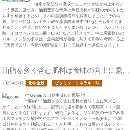
植物が脂肪酸を吸収することで食味が向上すると
いう仮説に基づき、油脂豊富な青魚の魚粉肥料が同様の効果をもた
らすか検証するため、サバの脂肪酸構成を調査しました。その結
果、マサバにはパルミチン酸が脂肪酸総量中24.0gと最も多く含ま
れることが判明。次いでドコサヘキサエン酸（DHA）、ステアリン
酸、イコサペンタエン酸（EPA）などが続きます。特に炭素数16の
パルミチン酸の多さは、魚粉肥料が植物に与える影響を考察する上
で重要であり、今後の施肥設計において意識すべき点となります。
油脂を多く含む肥料は食味の向上に繋がるか？
2025-09-12
化学全般
ビタミン・ミネラル・味
/**
Gemini
が自動生成した概要 **/
**要約**「油脂を多く含む肥料が食味向上に繋がる
か？」という疑問に対し、記事は油脂が植物内で膜脂質（リン脂
質）となる点に注目します。研究によると、リン脂質の一種である
ホスファチジン酸(PA)やホスファチジルイノシトール(PI)は、苦味
成分を抑制する効果があることが判明。これらは舌の苦味センサー