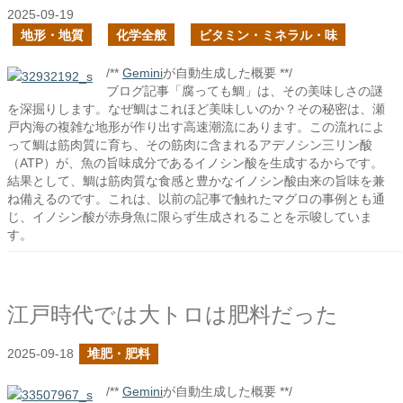
2025-09-19
地形・地質
化学全般
ビタミン・ミネラル・味
/**
Gemini
が自動生成した概要 **/
ブログ記事「腐っても鯛」は、その美味しさの謎
を深掘りします。なぜ鯛はこれほど美味しいのか？その秘密は、瀬
戸内海の複雑な地形が作り出す高速潮流にあります。この流れによ
って鯛は筋肉質に育ち、その筋肉に含まれるアデノシン三リン酸
（ATP）が、魚の旨味成分であるイノシン酸を生成するからです。
結果として、鯛は筋肉質な食感と豊かなイノシン酸由来の旨味を兼
ね備えるのです。これは、以前の記事で触れたマグロの事例とも通
じ、イノシン酸が赤身魚に限らず生成されることを示唆していま
す。
江戸時代では大トロは肥料だった
2025-09-18
堆肥・肥料
/**
Gemini
が自動生成した概要 **/