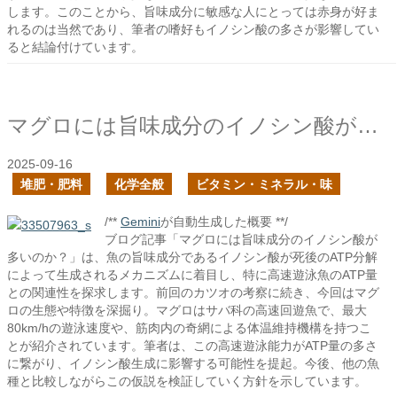
します。このことから、旨味成分に敏感な人にとっては赤身が好ま
れるのは当然であり、筆者の嗜好もイノシン酸の多さが影響してい
ると結論付けています。
マグロには旨味成分のイノシン酸が多いのか？
2025-09-16
堆肥・肥料
化学全般
ビタミン・ミネラル・味
/**
Gemini
が自動生成した概要 **/
ブログ記事「マグロには旨味成分のイノシン酸が
多いのか？」は、魚の旨味成分であるイノシン酸が死後のATP分解
によって生成されるメカニズムに着目し、特に高速遊泳魚のATP量
との関連性を探求します。前回のカツオの考察に続き、今回はマグ
ロの生態や特徴を深掘り。マグロはサバ科の高速回遊魚で、最大
80km/hの遊泳速度や、筋肉内の奇網による体温維持機構を持つこ
とが紹介されています。筆者は、この高速遊泳能力がATP量の多さ
に繋がり、イノシン酸生成に影響する可能性を提起。今後、他の魚
種と比較しながらこの仮説を検証していく方針を示しています。