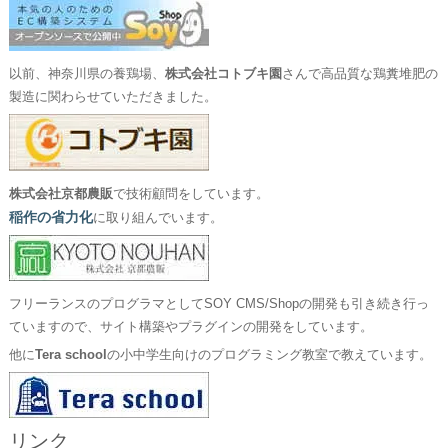
以前、神奈川県の養鶏場、
株式会社コトブキ園
さんで高品質な鶏糞堆肥の
製造に関わらせていただきました。
株式会社京都農販
で技術顧問をしています。
稲作の省力化
に取り組んでいます。
フリーランスのプログラマとしてSOY CMS/Shopの開発も引き続き行っ
ていますので、サイト構築やプラグインの開発をしています。
他に
Tera school
の小中学生向けのプログラミング教室で教えています。
リンク