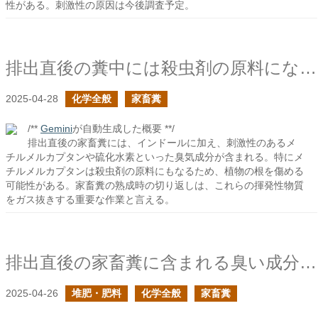
性がある。刺激性の原因は今後調査予定。
排出直後の糞中には殺虫剤の原料になりそうな臭気化合物が含まれている
2025-04-28
化学全般
家畜糞
/**
Gemini
が自動生成した概要 **/
排出直後の家畜糞には、インドールに加え、刺激性のあるメ
チルメルカプタンや硫化水素といった臭気成分が含まれる。特にメ
チルメルカプタンは殺虫剤の原料にもなるため、植物の根を傷める
可能性がある。家畜糞の熟成時の切り返しは、これらの揮発性物質
をガス抜きする重要な作業と言える。
排出直後の家畜糞に含まれる臭い成分は根を傷める要因になるか？
2025-04-26
堆肥・肥料
化学全般
家畜糞