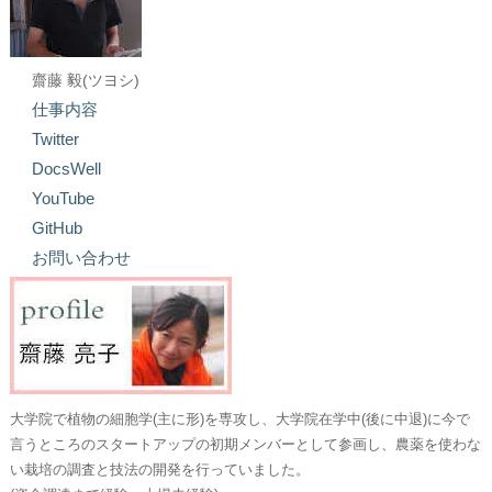
齋藤 毅(ツヨシ)
仕事内容
Twitter
DocsWell
YouTube
GitHub
お問い合わせ
大学院で植物の細胞学(主に形)を専攻し、大学院在学中(後に中退)に今で
言うところのスタートアップの初期メンバーとして参画し、農薬を使わな
い栽培の調査と技法の開発を行っていました。