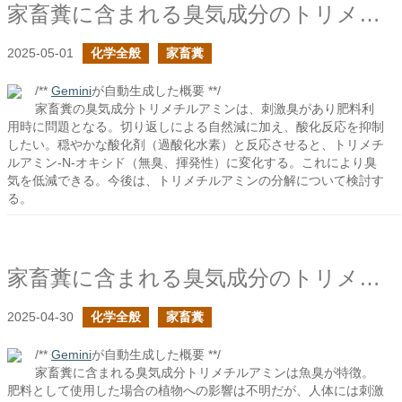
家畜糞に含まれる臭気成分のトリメチルアミンの酸化
2025-05-01
化学全般
家畜糞
/**
Gemini
が自動生成した概要 **/
家畜糞の臭気成分トリメチルアミンは、刺激臭があり肥料利
用時に問題となる。切り返しによる自然減に加え、酸化反応を抑制
したい。穏やかな酸化剤（過酸化水素）と反応させると、トリメチ
ルアミン-N-オキシド（無臭、揮発性）に変化する。これにより臭
気を低減できる。今後は、トリメチルアミンの分解について検討す
る。
家畜糞に含まれる臭気成分のトリメチルアミン
2025-04-30
化学全般
家畜糞
/**
Gemini
が自動生成した概要 **/
家畜糞に含まれる臭気成分トリメチルアミンは魚臭が特徴。
肥料として使用した場合の植物への影響は不明だが、人体には刺激