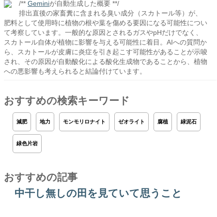
/**
Gemini
が自動生成した概要 **/
排出直後の家畜糞に含まれる臭い成分（スカトール等）が、
肥料として使用時に植物の根や葉を傷める要因になる可能性につい
て考察しています。一般的な原因とされるガスやpHだけでなく、
スカトール自体が植物に影響を与える可能性に着目。AIへの質問か
ら、スカトールが皮膚に炎症を引き起こす可能性があることが示唆
され、その原因が自動酸化による酸化生成物であることから、植物
への悪影響も考えられると結論付けています。
おすすめの検索キーワード
減肥
地力
モンモリロナイト
ゼオライト
腐植
緑泥石
緑色片岩
おすすめの記事
中干し無しの田を見ていて思うこと