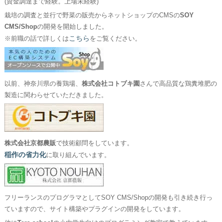
(資金調達まで経験。上場未経験)
栽培の調査と並行で野菜の販売からネットショップのCMSの
SOY
CMS/Shop
の開発を開始しました。
こちら
※前職の話で詳しくは
をご覧ください。
以前、神奈川県の養鶏場、
株式会社コトブキ園
さんで高品質な鶏糞堆肥の
製造に関わらせていただきました。
株式会社京都農販
で技術顧問をしています。
稲作の省力化
に取り組んでいます。
フリーランスのプログラマとしてSOY CMS/Shopの開発も引き続き行っ
ていますので、サイト構築やプラグインの開発をしています。