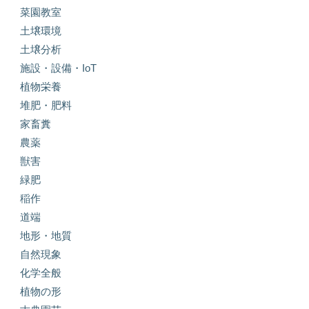
菜園教室
土壌環境
土壌分析
施設・設備・IoT
植物栄養
堆肥・肥料
家畜糞
農薬
獣害
緑肥
稲作
道端
地形・地質
自然現象
化学全般
植物の形