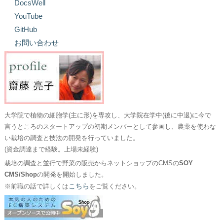
DocsWell
YouTube
GitHub
お問い合わせ
大学院で植物の細胞学(主に形)を専攻し、大学院在学中(後に中退)に今で
言うところのスタートアップの初期メンバーとして参画し、農薬を使わな
い栽培の調査と技法の開発を行っていました。
(資金調達まで経験。上場未経験)
栽培の調査と並行で野菜の販売からネットショップのCMSの
SOY
CMS/Shop
の開発を開始しました。
こちら
※前職の話で詳しくは
をご覧ください。