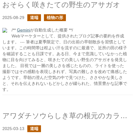
おそらく咲きたての野生のアサガオ
2025-08-29
道端
植物の形
/**
Gemini
が自動生成した概要 **/
Webマーケターとして、提供されたブログ記事の要約を作成
します。 --- 筆者は夏季限定で、日の出前の早朝散歩を習慣として
います。この時間帯は程よい汗を流すのに最適で、近所の田の様子
を確認することも日課です。ある日、今まで意識していなかった植
物に目を向けてみると、咲きたての美しい野生のアサガオを発見し
ました。 目視では一層の美しさを感じたものの、ライトを使った
撮影ではその感動を表現しきれず、写真の難しさを改めて痛感した
ようです。早朝の澄んだ空気の中で見つけた、ささやかな美しさ
と、それを伝えきれないもどかしさが綴られた、情景豊かな記事で
す。
アワダチソウらしき草の根元のカラスノエンドウたち2025
2025-03-13
道端