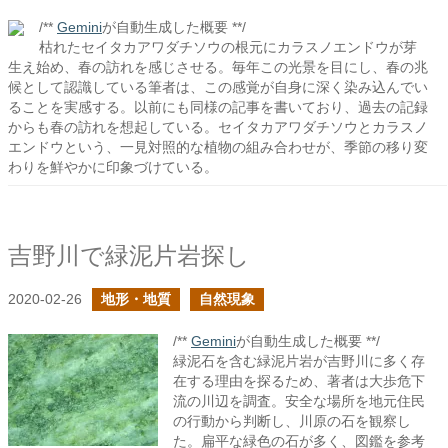
/**
Gemini
が自動生成した概要 **/
枯れたセイタカアワダチソウの根元にカラスノエンドウが芽
生え始め、春の訪れを感じさせる。毎年この光景を目にし、春の兆
候として認識している筆者は、この感覚が自身に深く染み込んでい
ることを実感する。以前にも同様の記事を書いており、過去の記録
からも春の訪れを想起している。セイタカアワダチソウとカラスノ
エンドウという、一見対照的な植物の組み合わせが、季節の移り変
わりを鮮やかに印象づけている。
吉野川で緑泥片岩探し
2020-02-26
地形・地質
自然現象
/**
Gemini
が自動生成した概要 **/
緑泥石を含む緑泥片岩が吉野川に多く存
在する理由を探るため、著者は大歩危下
流の川辺を調査。安全な場所を地元住民
の行動から判断し、川原の石を観察し
た。扁平な緑色の石が多く、図鑑を参考