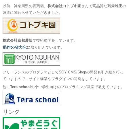
以前、神奈川県の養鶏場、
株式会社コトブキ園
さんで高品質な鶏糞堆肥の
製造に関わらせていただきました。
株式会社京都農販
で技術顧問をしています。
稲作の省力化
に取り組んでいます。
フリーランスのプログラマとしてSOY CMS/Shopの開発も引き続き行っ
ていますので、サイト構築やプラグインの開発をしています。
他に
Tera school
の小中学生向けのプログラミング教室で教えています。
リンク