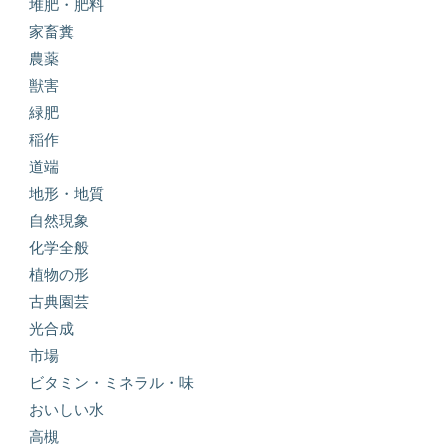
堆肥・肥料
家畜糞
農薬
獣害
緑肥
稲作
道端
地形・地質
自然現象
化学全般
植物の形
古典園芸
光合成
市場
ビタミン・ミネラル・味
おいしい水
高槻