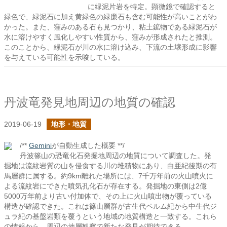
に緑泥片岩を特定。顕微鏡で確認すると
緑色で、緑泥石に加え黄緑色の緑廉石も含む可能性が高いことがわ
かった。また、窪みのある石も見つかり、粘土鉱物である緑泥石が
水に溶けやすく風化しやすい性質から、窪みが形成されたと推測。
このことから、緑泥石が川の水に溶け込み、下流の土壌形成に影響
を与えている可能性を示唆している。
丹波竜発見地周辺の地質の確認
2019-06-19
地形・地質
/**
Gemini
が自動生成した概要 **/
丹波篠山の恐竜化石発掘地周辺の地質について調査した。発
掘地は流紋岩質の山を侵食する川の堆積物にあり、白亜紀後期の有
馬層群に属する。約9km離れた場所には、7千万年前の火山噴火に
よる流紋岩にできた噴気孔化石が存在する。発掘地の東側は2億
5000万年前より古い付加体で、その上に火山噴出物が覆っている
構造が確認できた。これは篠山層群が古生代ペルム紀から中生代ジ
ュラ紀の基盤岩類を覆うという地域の地質構造と一致する。これら
の情報から、周辺の地層観察で新たな発見が期待できる。