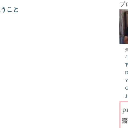
プ
思うこと
T
D
Y
G