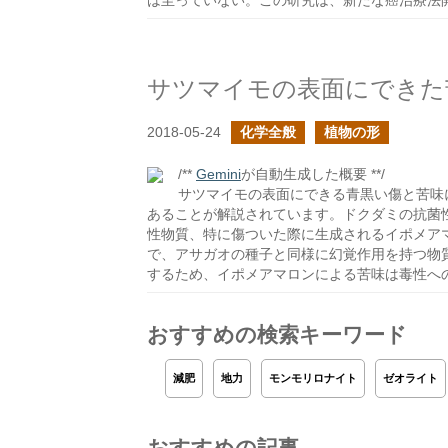
は至っていない。この研究は、新たな癌治療法
サツマイモの表面にできた
2018-05-24
化学全般
植物の形
/**
Gemini
が自動生成した概要 **/
サツマイモの表面にできる青黒い傷と苦味
あることが解説されています。ドクダミの抗菌
性物質、特に傷ついた際に生成されるイポメア
で、アサガオの種子と同様に幻覚作用を持つ物
するため、イポメアマロンによる苦味は毒性へ
おすすめの検索キーワード
減肥
地力
モンモリロナイト
ゼオライト
おすすめの記事