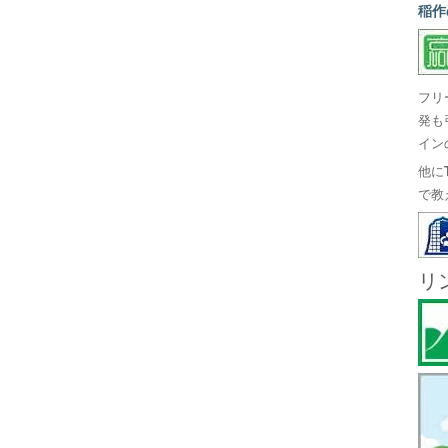
稲作
フリ
発も
イン
他に
で教
リ