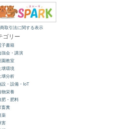
定商取引法に関する表示
テゴリー
電子書籍
勉強会・講演
菜園教室
土壌環境
土壌分析
施設・設備・IoT
植物栄養
堆肥・肥料
家畜糞
農薬
獣害