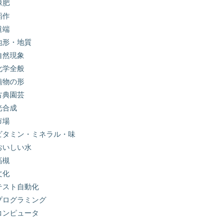
緑肥
稲作
道端
地形・地質
自然現象
化学全般
植物の形
古典園芸
光合成
市場
ビタミン・ミネラル・味
おいしい水
高槻
文化
テスト自動化
プログラミング
コンピュータ