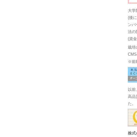
大学
(後
ンバ
法の
(資
栽培
CM
※前
以前
高品
た。
株式