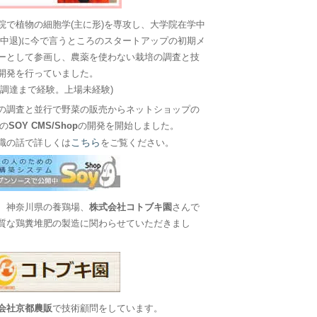
院で植物の細胞学(主に形)を専攻し、大学院在学中
に中退)に今で言うところのスタートアップの初期メ
ーとして参画し、農薬を使わない栽培の調査と技
開発を行っていました。
金調達まで経験。上場未経験)
の調査と並行で野菜の販売からネットショップの
Sの
SOY CMS/Shop
の開発を開始しました。
こちら
職の話で詳しくは
をご覧ください。
、神奈川県の養鶏場、
株式会社コトブキ園
さんで
質な鶏糞堆肥の製造に関わらせていただきまし
会社京都農販
で技術顧問をしています。