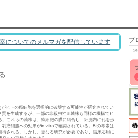
ブ
室についてのメルマガを配信しています
る
t)がヒトの癌細胞を選択的に破壊する可能性が研究されてい
ク質を生成するが、一部の非殺虫性Bt菌株も同様の機構でヒ
る。これらの菌株は、癌細胞の膜に結合し、細胞内に孔を形
植
細胞への効果がin vitroで確認されている。Btの毒素は
期待される。しかし、更なる研究が必要であり、臨床応用に