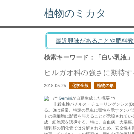
植物のミカタ
最近興味があることや肥料教
検索キーワード：「白い乳液」
ヒルガオ科の強さに期待す
2018-05-25
化学全般
植物の形
/**
Gemini
が自動生成した概要 **/
非殺虫性バチルス・チューリンゲンシス(B
る。Btは通常、特定の昆虫に毒性を示すタンパ
トの癌細胞に影響を与えることが示唆されてい
成、細胞死を誘導する。特に、白血病、大腸癌、乳癌
哺乳類の消化管では分解されるため、安全性も