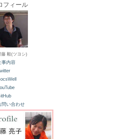
ロフィール
齋藤 毅(ツヨシ)
仕事内容
witter
ocsWell
ouTube
itHub
お問い合わせ