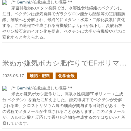
/**
Gemini
が自動生成した概要 **/
家畜排泄物のメタン発酵では、水溶性食物繊維のペクチンに
注目。ペクチンは嫌気発酵でガラクツロン酸から酪酸等の短鎖脂肪
酸、酢酸へと分解され、最終的にメタン・水素・二酸化炭素に変化
する。この過程で生成される有機酸によりpHが低下し、炭酸石灰
やリン酸石灰のイオン化を促進。ペクチンは大半が有機酸やガスに
変化すると考えられる。
米ぬか嫌気ボカシ肥作りでEFポリマーを加えてみた
2025-06-17
堆肥・肥料
化学全般
/**
Gemini
が自動生成した概要 **/
米ぬか嫌気ボカシ肥作りに、高吸水性樹脂EFポリマー（主成
分:ペクチン）を新たに加えました。嫌気環境下でペクチンが分解
される際、クロストリジウム属の細菌が関与する可能性があり、そ
の過程でメタノールが生成されることがあります。このメタノール
が、カルボン酸と反応して香り化合物を生成するのではないかと考
察しています。