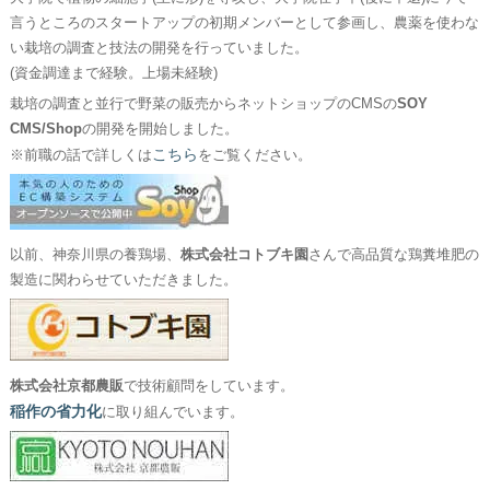
言うところのスタートアップの初期メンバーとして参画し、農薬を使わな
い栽培の調査と技法の開発を行っていました。
(資金調達まで経験。上場未経験)
栽培の調査と並行で野菜の販売からネットショップのCMSの
SOY
CMS/Shop
の開発を開始しました。
こちら
※前職の話で詳しくは
をご覧ください。
以前、神奈川県の養鶏場、
株式会社コトブキ園
さんで高品質な鶏糞堆肥の
製造に関わらせていただきました。
株式会社京都農販
で技術顧問をしています。
稲作の省力化
に取り組んでいます。