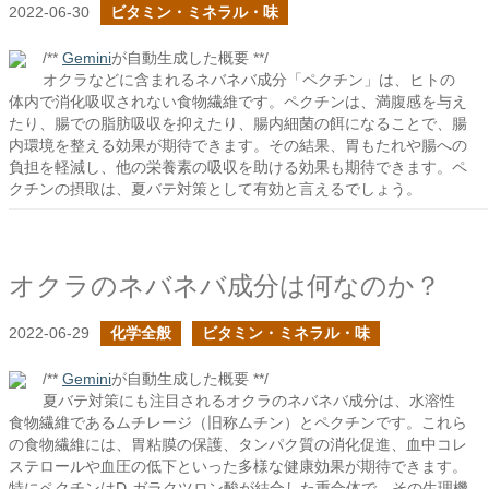
2022-06-30
ビタミン・ミネラル・味
/**
Gemini
が自動生成した概要 **/
オクラなどに含まれるネバネバ成分「ペクチン」は、ヒトの
体内で消化吸収されない食物繊維です。ペクチンは、満腹感を与え
たり、腸での脂肪吸収を抑えたり、腸内細菌の餌になることで、腸
内環境を整える効果が期待できます。その結果、胃もたれや腸への
負担を軽減し、他の栄養素の吸収を助ける効果も期待できます。ペ
クチンの摂取は、夏バテ対策として有効と言えるでしょう。
オクラのネバネバ成分は何なのか？
2022-06-29
化学全般
ビタミン・ミネラル・味
/**
Gemini
が自動生成した概要 **/
夏バテ対策にも注目されるオクラのネバネバ成分は、水溶性
食物繊維であるムチレージ（旧称ムチン）とペクチンです。これら
の食物繊維には、胃粘膜の保護、タンパク質の消化促進、血中コレ
ステロールや血圧の低下といった多様な健康効果が期待できます。
特にペクチンはD-ガラクツロン酸が結合した重合体で、その生理機