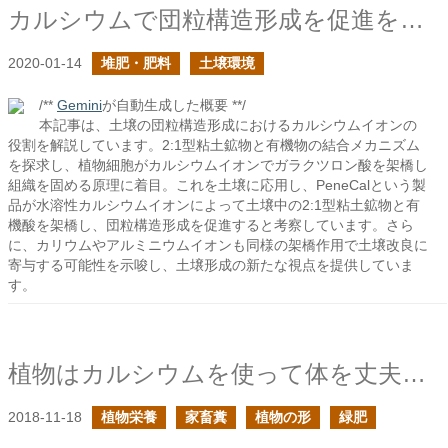
カルシウムで団粒構造形成を促進を謳う土壌改良剤
2020-01-14
堆肥・肥料
土壌環境
/**
Gemini
が自動生成した概要 **/
本記事は、土壌の団粒構造形成におけるカルシウムイオンの
役割を解説しています。2:1型粘土鉱物と有機物の結合メカニズム
を探求し、植物細胞がカルシウムイオンでガラクツロン酸を架橋し
組織を固める原理に着目。これを土壌に応用し、PeneCalという製
品が水溶性カルシウムイオンによって土壌中の2:1型粘土鉱物と有
機酸を架橋し、団粒構造形成を促進すると考察しています。さら
に、カリウムやアルミニウムイオンも同様の架橋作用で土壌改良に
寄与する可能性を示唆し、土壌形成の新たな視点を提供していま
す。
植物はカルシウムを使って体を丈夫にする
2018-11-18
植物栄養
家畜糞
植物の形
緑肥