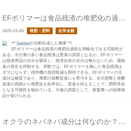
EFポリマーは食品残渣の堆肥化の過程を省略できるのでは？
2025-01-05
堆肥・肥料
化学全般
/**
Gemini
が自動生成した概要 **/
EFポリマーは食品残渣の堆肥化過程を簡略化できる可能性が
ある。水分量の多い食品残渣は悪臭の原因となるが、EFポリマー
は残渣周辺の水分を吸収し、残渣自体の水分は奪わないため、腐敗
臭の発生を抑制する。実験では、EFポリマーを施した食品残渣は
ダマにならず、撹拌機の負担軽減も期待できる。EFポリマーの主
成分は糖質であり、堆肥の発酵促進にも寄与する。水分調整と発酵
促進の両面から堆肥化を効率化し、悪臭を抑えることで、肥料革命
となる可能性を秘めている。今後の課題として、家畜糞への効果検
証が挙げられる。
オクラのネバネバ成分は何なのか？の続き