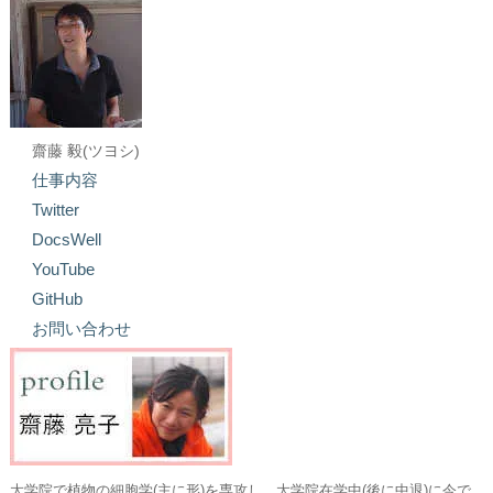
齋藤 毅(ツヨシ)
仕事内容
Twitter
DocsWell
YouTube
GitHub
お問い合わせ
大学院で植物の細胞学(主に形)を専攻し、大学院在学中(後に中退)に今で