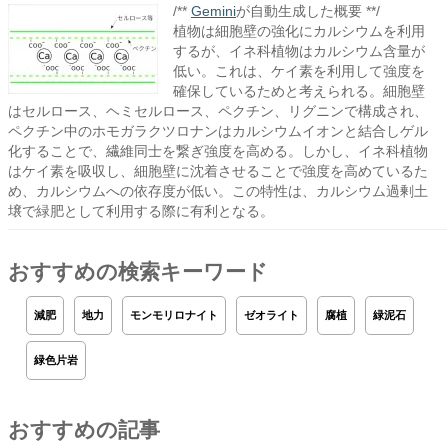
/**
Gemini
が自動生成した概要 **/
植物は細胞壁の強化にカルシウムを利用
するが、イネ科植物はカルシウム含量が
低い。これは、ケイ素を利用して強度を
確保しているためと考えられる。細胞壁
はセルロース、ヘミセルロース、ペクチン、リグニンで構成され、
ペクチン中のホモガラクツロナンはカルシウムイオンと結合しゲル
化することで、繊維同士を繋ぎ強度を高める。しかし、イネ科植物
はケイ素を吸収し、細胞壁に沈着させることで強度を高めているた
め、カルシウムへの依存度が低い。この特性は、カルシウム過剰土
壌で緑肥として利用する際に有利となる。
おすすめの検索キーワード
減肥
地力
モンモリロナイト
ゼオライト
腐植
緑泥石
緑色片岩
おすすめの記事