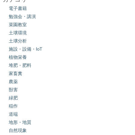
電子書籍
勉強会・講演
菜園教室
土壌環境
土壌分析
施設・設備・IoT
植物栄養
堆肥・肥料
家畜糞
農薬
獣害
緑肥
稲作
道端
地形・地質
自然現象