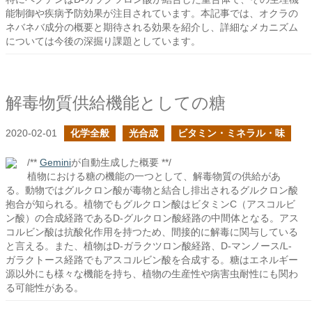
能制御や疾病予防効果が注目されています。本記事では、オクラの
ネバネバ成分の概要と期待される効果を紹介し、詳細なメカニズム
については今後の深掘り課題としています。
解毒物質供給機能としての糖
2020-02-01
化学全般
光合成
ビタミン・ミネラル・味
/**
Gemini
が自動生成した概要 **/
植物における糖の機能の一つとして、解毒物質の供給があ
る。動物ではグルクロン酸が毒物と結合し排出されるグルクロン酸
抱合が知られる。植物でもグルクロン酸はビタミンC（アスコルビ
ン酸）の合成経路であるD-グルクロン酸経路の中間体となる。アス
コルビン酸は抗酸化作用を持つため、間接的に解毒に関与している
と言える。また、植物はD-ガラクツロン酸経路、D-マンノース/L-
ガラクトース経路でもアスコルビン酸を合成する。糖はエネルギー
源以外にも様々な機能を持ち、植物の生産性や病害虫耐性にも関わ
る可能性がある。