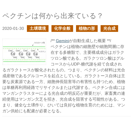
ペクチンは何から出来ている？
2020-01-30
土壌環境
化学全般
植物の形
光合成
/**
Gemini
が自動生成した概要 **/
ペクチンは植物の細胞壁や細胞間層に存
在する多糖類で、主要構成成分はガラク
ツロン酸である。ガラクツロン酸はグル
コースからUDP-糖代謝を経て合成され
るガラクトースが酸化されたもの。つまり、ペクチンの材料は光合
成産物であるグルコースを起点としている。ガラクトース自体は主
要な炭素源である一方、細胞伸長阻害等の有害性も持つため、植物
は単糖再利用経路でリサイクルまたは代謝する。ペクチン合成には
マンガンクラスターによる光合成の明反応が重要だが、家畜糞の連
続使用はマンガン欠乏を招き、光合成を阻害する可能性がある。つ
まり、健全な土壌作り、ひいては良好な植物生育のためには、マン
ガン供給にも配慮が必要となる。