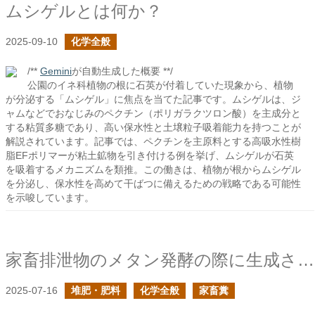
ムシゲルとは何か？
2025-09-10
化学全般
/**
Gemini
が自動生成した概要 **/
公園のイネ科植物の根に石英が付着していた現象から、植物
が分泌する「ムシゲル」に焦点を当てた記事です。ムシゲルは、ジ
ャムなどでおなじみのペクチン（ポリガラクツロン酸）を主成分と
する粘質多糖であり、高い保水性と土壌粒子吸着能力を持つことが
解説されています。記事では、ペクチンを主原料とする高吸水性樹
脂EFポリマーが粘土鉱物を引き付ける例を挙げ、ムシゲルが石英
を吸着するメカニズムを類推。この働きは、植物が根からムシゲル
を分泌し、保水性を高めて干ばつに備えるための戦略である可能性
を示唆しています。
家畜排泄物のメタン発酵の際に生成される消化液に土壌改良の効果はあるか？の続き
2025-07-16
堆肥・肥料
化学全般
家畜糞