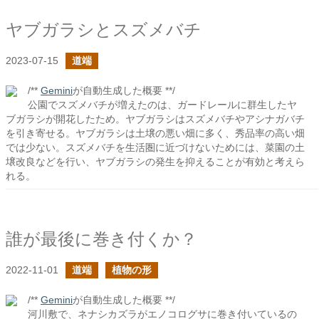
ヤブガラシとスズメバチ
2023-07-15
道端
/**
Gemini
が自動生成した概要 **/
公園でスズメバチが増えたのは、ガードレールに群生したヤ
ブガラシが開花したため。ヤブガラシはスズメバチやアシナガバチ
を引き寄せる。ヤブガラシは土壌の悪い畑に多く、秀品率の高い畑
では少ない。スズメバチを生活圏に近づけないためには、菜園の土
壌改良などを行い、ヤブガラシの発生を抑えることが有効と考えら
れる。
誰が最後に巻き付くか？
2022-11-01
道端
植物の形
/**
Gemini
が自動生成した概要 **/
河川敷で、ネナシカズラがエノコログサに巻き付いているの