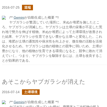
2016-07-25
道端
/**
Gemini
が自動生成した概要 **/
ヤブガラシが繁茂していた場所に、米ぬか堆肥を施したとこ
ろ、ヤブガラシが消滅した。ヤブガラシは土壌の栄養が不足した荒
れ地で勢力を伸ばす植物。米ぬか堆肥によって土壌環境が改善され
た結果、ヤブガラシが生育できない豊かな土壌へと変化した。これ
は、堆肥が土壌の通気性や保水性を向上させ、微生物の活動を活発
化させるため。ヤブガラシは他の植物との競争に弱いため、土壌が
豊かになり、他の植物が生育できる環境になると、競争に敗れて消
えていく。つまり、ヤブガラシを駆除するには、土壌を改良するこ
とが効果的である。
あそこからヤブガラシが消えた
2016-07-14
土壌環境
/**
Gemini
が自動生成した概要 **/
ヤブガラシが生い茂っていた畑が、廃菌床と二次鉱物の投入