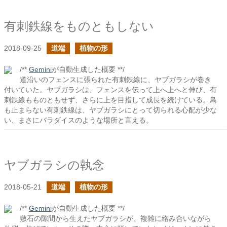
有刺鉄線をものともしない
2018-09-25
道端
植物の形
/**
Gemini
が自動生成した概要 **/
道沿いのフェンスに張られた有刺鉄線に、ヤブガラシが巻き
付いていた。ヤブガラシは、フェンスを伝って上へ上へと伸び、有
刺鉄線もものともせず、さらに上を目指して成長を続けている。鳥
も止まらない有刺鉄線は、ヤブガラシにとって切られる心配が少な
い、まさにパラダイスのような場所と言える。
ヤブガラシの執念
2018-05-21
道端
植物の形
/**
Gemini
が自動生成した概要 **/
敷石の隙間から生えたヤブガラシが、複雑に絡み合いながら