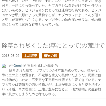
外側へ伸びていた。その際、中心に咲いていたヒメジョオンに巻き
付き、一緒に引っ張っていた。ヤブガラシは自身だけで外へ伸びれ
ばいいものを、ヒメジョオンにとっては迷惑な行為である。ヒメジ
ョオンは甲虫類によって受粉するが、ヤブガラシによって花が傾く
と甲虫が近寄りづらくなる。ヤブガラシの執念深い伸長は、他の植
物にとっては迷惑な存在となっている。
除草され尽くした(草にとって)の荒野で
2018-05-02
土壌環境
植物の形
/**
Gemini
が自動生成した概要 **/
除草された畑で、ヤブガラシが1本生き残っていた。抜かれた
際に土の上に放置され、不定根を生えて根付いたようだ。周囲に他
の植物がないため、不安定な不定根の状態でも生育できている。ヤ
ブガラシは繁殖力の強い植物だが、土壌が肥沃になると姿を消すと
いう矛盾。その理由は、土壌が豊かになると、他の植物との生存競
争に負けてしまうためと考えられる。