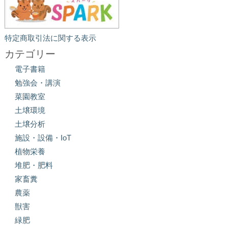
特定商取引法に関する表示
カテゴリー
電子書籍
勉強会・講演
菜園教室
土壌環境
土壌分析
施設・設備・IoT
植物栄養
堆肥・肥料
家畜糞
農薬
獣害
緑肥