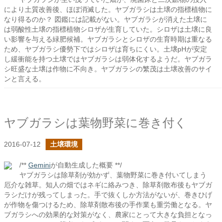
により土質改善後、ほぼ消滅した。ヤブガラシは土壌の指標植物に
なり得るのか？ 図鑑には記載がない。ヤブガラシが消えた土壌に
は弱酸性土壌の指標植物シロザが生育していた。シロザは土壌に良
い影響を与える緑肥候補。ヤブガラシとシロザの生育時期は重なる
ため、ヤブガラシ優勢下ではシロザは育ちにくい。土壌pHが安定
し緩衝能を持つ土壌ではヤブガラシは弱体化するようだ。ヤブガラ
シ旺盛な土壌は作物に不向き。ヤブガラシの繁茂は土壌改善のサイ
ンと言える。
ヤブガラシは葉物野菜に巻き付く
2016-07-12
土壌環境
/**
Gemini
が自動生成した概要 **/
ヤブガラシは除草剤が効かず、葉物野菜に巻き付いてしまう
厄介な雑草。知人の畑ではネギに絡みつき、除草剤散布後もヤブガ
ラシだけが残ってしまった。手で抜くしか方法がないが、巻きひげ
が作物を傷つけるため、除草剤散布後の手作業も重労働となる。ヤ
ブガラシへの効果的な対策がなく、農家にとって大きな負担となっ