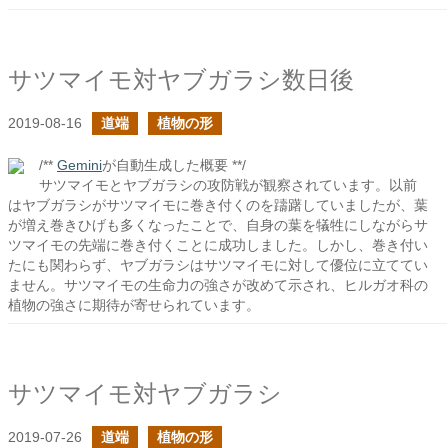
サツマイモ対ヤブガラシ数日後
2019-08-16
道端
植物の形
/**
Gemini
が自動生成した概要 **/
サツマイモとヤブガラシの攻防戦が観察されています。以前
はヤブガラシがサツマイモに巻き付くのを躊躇していましたが、葉
が増え巻きひげも多くなったことで、自身の葉を犠牲にしながらサ
ツマイモの先端に巻き付くことに成功しました。しかし、巻き付い
たにも関わらず、ヤブガラシはサツマイモに対して優位に立ててい
ません。サツマイモの生命力の強さが改めて示され、ヒルガオ科の
植物の強さに期待が寄せられています。
サツマイモ対ヤブガラシ
2019-07-26
道端
植物の形