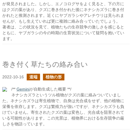
が発見されました。しかし、エノコログサをよく見ると、下の方に
はクズの葉があり、クズに巻き付かれた後にネナシカズラに巻き付
かれたと推測されます。近くにヤブガラシやアレチウリは見られま
せんが、もし生えていれば更に複雑に絡み合っていたでしょう。
著者は、この状況を見て、植物たちの生存競争の激しさを感じると
ともに、ヤブガラシの今の時期の生育状況について疑問を抱いてい
ます。
巻き付く草たちの絡み合い
2022-10-16
道端
植物の形
/**
Gemini
が自動生成した概要 **/
ネナシカズラというツル植物がクズの葉に絡みついていまし
た。ネナシカズラは寄生植物で、自身は光合成をせず、他の植物に
栄養を依存します。クズは繁殖力が強いですが、ネナシカズラも負
けていません。寄生されたクズの葉は変色し、光合成を阻害されて
いる可能性があります。この光景は、植物界における生存競争の厳
しさを物語っています。