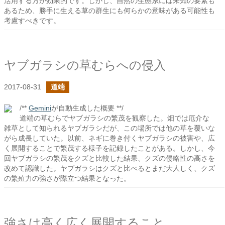
活用する方が効果的です。しかし、自然の生態系には未知の要素も
あるため、勝手に生える草の群生にも何らかの意味がある可能性も
考慮すべきです。
ヤブガラシの草むらへの侵入
2017-08-31
道端
/**
Gemini
が自動生成した概要 **/
道端の草むらでヤブガラシの繁茂を観察した。畑では厄介な
雑草として知られるヤブガラシだが、この場所では他の草を覆いな
がら成長していた。以前、ネギに巻き付くヤブガラシの被害や、広
く展開することで繁茂する様子を記録したことがある。しかし、今
回ヤブガラシの繁茂をクズと比較した結果、クズの侵略性の高さを
改めて認識した。ヤブガラシはクズと比べるとまだ大人しく、クズ
の繁殖力の強さが際立つ結果となった。
強さは高く広く展開すること