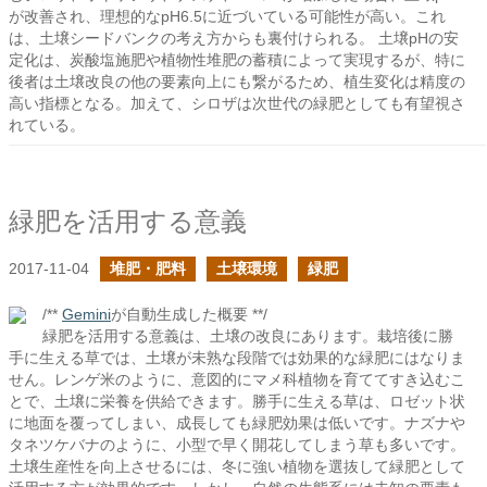
が改善され、理想的なpH6.5に近づいている可能性が高い。これ
は、土壌シードバンクの考え方からも裏付けられる。 土壌pHの安
定化は、炭酸塩施肥や植物性堆肥の蓄積によって実現するが、特に
後者は土壌改良の他の要素向上にも繋がるため、植生変化は精度の
高い指標となる。加えて、シロザは次世代の緑肥としても有望視さ
れている。
緑肥を活用する意義
2017-11-04
堆肥・肥料
土壌環境
緑肥
/**
Gemini
が自動生成した概要 **/
緑肥を活用する意義は、土壌の改良にあります。栽培後に勝
手に生える草では、土壌が未熟な段階では効果的な緑肥にはなりま
せん。レンゲ米のように、意図的にマメ科植物を育ててすき込むこ
とで、土壌に栄養を供給できます。勝手に生える草は、ロゼット状
に地面を覆ってしまい、成長しても緑肥効果は低いです。ナズナや
タネツケバナのように、小型で早く開花してしまう草も多いです。
土壌生産性を向上させるには、冬に強い植物を選抜して緑肥として