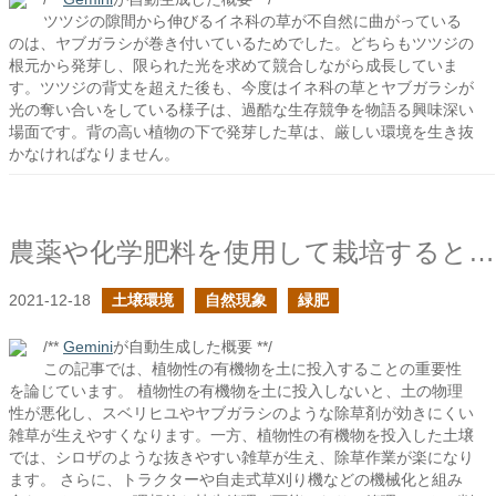
ツツジの隙間から伸びるイネ科の草が不自然に曲がっている
のは、ヤブガラシが巻き付いているためでした。どちらもツツジの
根元から発芽し、限られた光を求めて競合しながら成長していま
す。ツツジの背丈を超えた後も、今度はイネ科の草とヤブガラシが
光の奪い合いをしている様子は、過酷な生存競争を物語る興味深い
場面です。背の高い植物の下で発芽した草は、厳しい環境を生き抜
かなければなりません。
農薬や化学肥料を使用して栽培すると野菜が育たない環境になるという意見に対して３
2021-12-18
土壌環境
自然現象
緑肥
/**
Gemini
が自動生成した概要 **/
この記事では、植物性の有機物を土に投入することの重要性
を論じています。 植物性の有機物を土に投入しないと、土の物理
性が悪化し、スベリヒユやヤブガラシのような除草剤が効きにくい
雑草が生えやすくなります。一方、植物性の有機物を投入した土壌
では、シロザのような抜きやすい雑草が生え、除草作業が楽になり
ます。 さらに、トラクターや自走式草刈り機などの機械化と組み