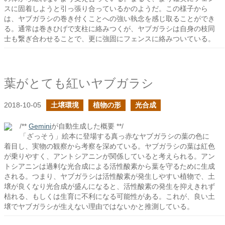
スに固着しようと引っ張り合っているかのようだ。この様子から
は、ヤブガラシの巻き付くことへの強い執念を感じ取ることができ
る。通常は巻きひげで支柱に絡みつくが、ヤブガラシは自身の枝同
士も繋ぎ合わせることで、更に強固にフェンスに絡みついている。
葉がとても紅いヤブガラシ
2018-10-05
土壌環境
植物の形
光合成
/**
Gemini
が自動生成した概要 **/
「ざっそう」絵本に登場する真っ赤なヤブガラシの葉の色に
着目し、実物の観察から考察を深めている。ヤブガラシの葉は紅色
が乗りやすく、アントシアニンが関係していると考えられる。アン
トシアニンは過剰な光合成による活性酸素から葉を守るために生成
される。つまり、ヤブガラシは活性酸素が発生しやすい植物で、土
壌が良くなり光合成が盛んになると、活性酸素の発生を抑えきれず
枯れる、もしくは生育に不利になる可能性がある。これが、良い土
壌でヤブガラシが生えない理由ではないかと推測している。