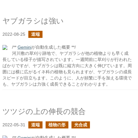
ヤブガラシは強い
2022-08-25
道端
/**
Gemini
が自動生成した概要 **/
河川敷の草刈り跡地で、ヤブガラシが他の植物よりも早く成
長している様子が描写されています。一週間前に草刈りが行われた
ばかりですが、ヤブガラシは既に縦方向に大きく伸びています。周
囲には横に広がるイネ科の植物も見られますが、ヤブガラシの成長
スピードが目立ちます。このように、人が頻繁に手を加える環境で
も、ヤブガラシは力強く成長できることがわかります。
ツツジの上の伸長の競合
2022-05-31
道端
植物の形
光合成
/**
Gemini
が自動生成した概要 **/