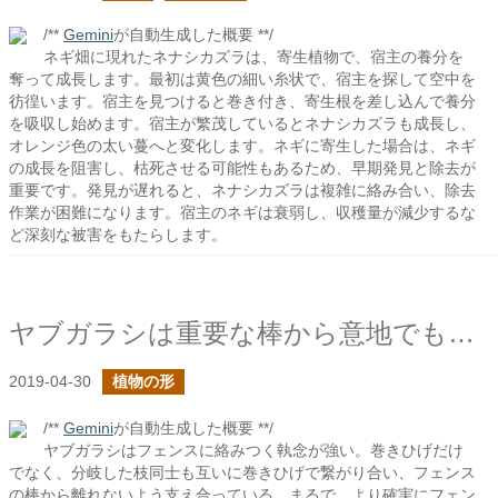
/**
Gemini
が自動生成した概要 **/
ネギ畑に現れたネナシカズラは、寄生植物で、宿主の養分を
奪って成長します。最初は黄色の細い糸状で、宿主を探して空中を
彷徨います。宿主を見つけると巻き付き、寄生根を差し込んで養分
を吸収し始めます。宿主が繁茂しているとネナシカズラも成長し、
オレンジ色の太い蔓へと変化します。ネギに寄生した場合は、ネギ
の成長を阻害し、枯死させる可能性もあるため、早期発見と除去が
重要です。発見が遅れると、ネナシカズラは複雑に絡み合い、除去
作業が困難になります。宿主のネギは衰弱し、収穫量が減少するな
ど深刻な被害をもたらします。
ヤブガラシは重要な棒から意地でも離れない
2019-04-30
植物の形
/**
Gemini
が自動生成した概要 **/
ヤブガラシはフェンスに絡みつく執念が強い。巻きひげだけ
でなく、分岐した枝同士も互いに巻きひげで繋がり合い、フェンス
の棒から離れないよう支え合っている。まるで、より確実にフェン