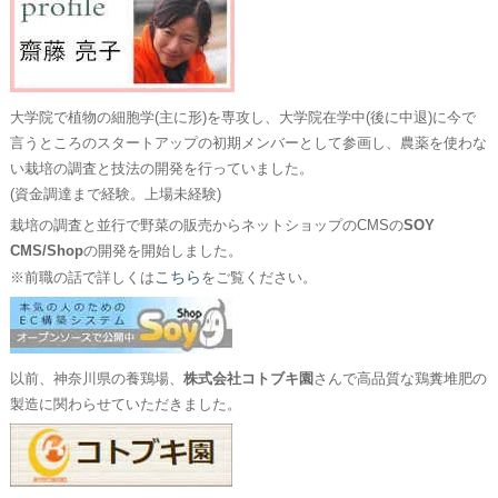
大学院で植物の細胞学(主に形)を専攻し、大学院在学中(後に中退)に今で
言うところのスタートアップの初期メンバーとして参画し、農薬を使わな
い栽培の調査と技法の開発を行っていました。
(資金調達まで経験。上場未経験)
栽培の調査と並行で野菜の販売からネットショップのCMSの
SOY
CMS/Shop
の開発を開始しました。
こちら
※前職の話で詳しくは
をご覧ください。
以前、神奈川県の養鶏場、
株式会社コトブキ園
さんで高品質な鶏糞堆肥の
製造に関わらせていただきました。