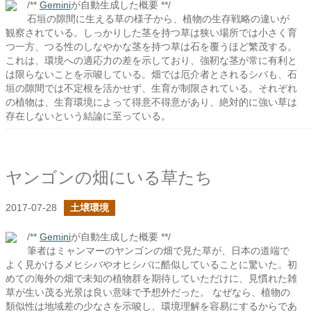
/**
Gemini
が自動生成した概要 **/
石垣の隙間に生える草の様子から、植物の生存戦略の違いが
観察されている。しっかりした茎を持つ草は狭い場所では小さく育
つ一方、つる性のしなやかな茎を持つ草は石を覆うほど繁茂する。
これは、環境への適応力の差を示しており、強靭な茎が常に有利と
は限らないことを示唆している。畑では厄介者とされるシバも、石
垣の隙間では不定根を活かせず、生育が制限されている。それぞれ
の植物は、生育環境によって得意不得意があり、絶対的に強い草は
存在しないという結論に至っている。
ヤンゴンの畑にいる草たち
2017-07-28
土壌環境
/**
Gemini
が自動生成した概要 **/
筆者はミャンマーのヤンゴンの畑で見た草が、日本の道端で
よく見かけるメヒシバやオヒシバに酷似していることに驚いた。初
めての海外の畑で未知の植物群を期待していただけに、見慣れた雑
草が生い茂る光景は良い意味で予想外だった。 なぜなら、植物の
類似性は地域差の少なさを示唆し、環境理解を容易にするからであ