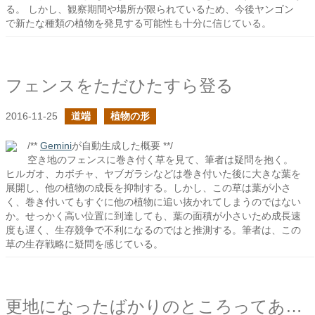
る。 しかし、観察期間や場所が限られているため、今後ヤンゴン
で新たな種類の植物を発見する可能性も十分に信じている。
フェンスをただひたすら登る
2016-11-25
道端
植物の形
/**
Gemini
が自動生成した概要 **/
空き地のフェンスに巻き付く草を見て、筆者は疑問を抱く。
ヒルガオ、カボチャ、ヤブガラシなどは巻き付いた後に大きな葉を
展開し、他の植物の成長を抑制する。しかし、この草は葉が小さ
く、巻き付いてもすぐに他の植物に追い抜かれてしまうのではない
か。せっかく高い位置に到達しても、葉の面積が小さいため成長速
度も遅く、生存競争で不利になるのではと推測する。筆者は、この
草の生存戦略に疑問を感じている。
更地になったばかりのところってあまり草が生えないんだね