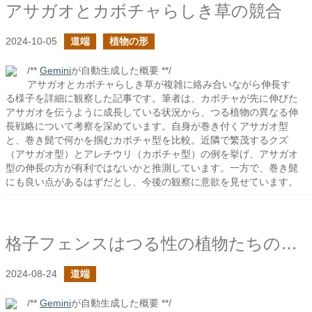
アサガオとカボチャらしき草の競合
2024-10-05
道端
植物の形
/**
Gemini
が自動生成した概要 **/
アサガオとカボチャらしき草が複雑に絡み合いながら伸長す
る様子を詳細に観察した記事です。筆者は、カボチャが先に伸びた
アサガオを伝うように成長している状況から、つる植物の異なる伸
長戦略について考察を深めています。自身が巻き付くアサガオ型
と、巻き髭で何かを掴むカボチャ型を比較。近隣で繁茂するクズ
（アサガオ型）とアレチウリ（カボチャ型）の例を挙げ、アサガオ
型の伸長の方が有利ではないかと推測しています。一方で、巻き髭
にも良い点があるはずだとし、今後の観察に意欲を見せています。
格子フェンスはつる性の植物たちの戦場
2024-08-24
道端
/**
Gemini
が自動生成した概要 **/