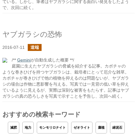
ている。しかし、筆者はヤブガラシに関する面白い発見をしたよう
で、次回に続く。
ヤブガラシの恐怖
2016-07-11
道端
/**
Gemini
が自動生成した概要 **/
庭園に生えたヤブガラシの脅威を紹介する記事。カボチャの
ような巻きひげを持つヤブガラシは、栽培者にとって厄介な雑草。
カボチャが巻きひげで他の植物を抑えるのは問題ないが、ヤブガラ
シの場合は作物に悪影響を与える。写真では一見背の低い草を抑え
ているように見えるが、実際は深刻な被害をもたらす。記事はヤブ
ガラシの真の恐ろしさを写真で示すことを予告し、次回へ続く。
おすすめの検索キーワード
減肥
地力
モンモリロナイト
ゼオライト
腐植
緑泥石