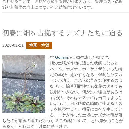
合わせることで、理想的な植生管理が可能となり、管理コストの削
減と利益率の向上につながると結論付けています。
初春に畑を占拠するナズナたちに迫る
2020-02-21
地形・地質
/**
Gemini
が自動生成した概要 **/
畑の土壌が作物に適した状態になると、
ハコベ、ナズナ、ホトケノザといった特
定の草が生えやすくなる。強靭なヤブガ
ラシが消え、これらの草が繁茂するのは
なぜか。除草剤耐性でも発芽の速さでも
説明がつかない。何か別の理由があるは
ずだが、それはナズナには当てはまらな
いようだ。用水路脇の隙間に生えるナズ
ナを観察すると、根元にコケが生えてい
る。コケが作った土壌にナズナの種が落
ちたのが繁茂の理由だろうか？この謎について、思い浮かぶことが
あるが、それは次回以降に持ち越す。