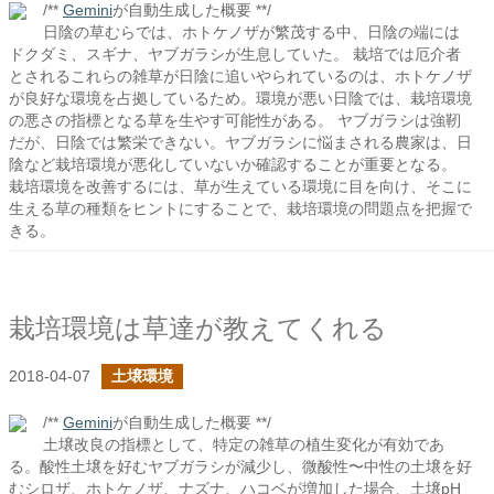
/**
Gemini
が自動生成した概要 **/
日陰の草むらでは、ホトケノザが繁茂する中、日陰の端には
ドクダミ、スギナ、ヤブガラシが生息していた。 栽培では厄介者
とされるこれらの雑草が日陰に追いやられているのは、ホトケノザ
が良好な環境を占拠しているため。環境が悪い日陰では、栽培環境
の悪さの指標となる草を生やす可能性がある。 ヤブガラシは強靭
だが、日陰では繁栄できない。ヤブガラシに悩まされる農家は、日
陰など栽培環境が悪化していないか確認することが重要となる。
栽培環境を改善するには、草が生えている環境に目を向け、そこに
生える草の種類をヒントにすることで、栽培環境の問題点を把握で
きる。
栽培環境は草達が教えてくれる
2018-04-07
土壌環境
/**
Gemini
が自動生成した概要 **/
土壌改良の指標として、特定の雑草の植生変化が有効であ
る。酸性土壌を好むヤブガラシが減少し、微酸性〜中性の土壌を好
むシロザ、ホトケノザ、ナズナ、ハコベが増加した場合、土壌pH