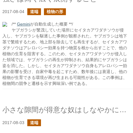
2017-08-04
道端
植物の形
/**
Gemini
が自動生成した概要 **/
ヤブガラシが繁茂していた場所にセイタカアワダチソウが侵
入し、ヤブガラシを駆逐した事例が観察された。ヤブガラシは地下
茎で繁殖するため、地上部を除去しても再生するが、セイタカアワ
ダチソウはアレロパシー効果を持つ物質を根から出すことで、他の
植物の生育を阻害する。このため、セイタカアワダチソウが侵入し
た領域では、ヤブガラシの再生が抑制され、結果的にヤブガラシは
姿を消した。しかし、セイタカアワダチソウ自身もアレロパシー効
果の影響を受け、自家中毒を起こすため、数年後には衰退し、他の
植物が生育できる環境が再び生まれる可能性がある。この事例は、
植物間の競争と遷移を示す興味深い例である。
小さな隙間が得意な奴はしなやかに生きてる
2017-08-03
道端