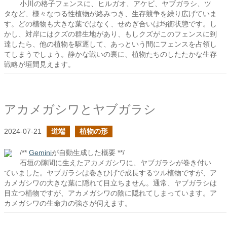
小川の格子フェンスに、ヒルガオ、アケビ、ヤブガラシ、ツ
タなど、様々なつる性植物が絡みつき、生存競争を繰り広げていま
す。どの植物も大きな葉ではなく、せめぎ合いは均衡状態です。し
かし、対岸にはクズの群生地があり、もしクズがこのフェンスに到
達したら、他の植物を駆逐して、あっという間にフェンスを占領し
てしまうでしょう。静かな戦いの裏に、植物たちのしたたかな生存
戦略が垣間見えます。
アカメガシワとヤブガラシ
2024-07-21
道端
植物の形
/**
Gemini
が自動生成した概要 **/
石垣の隙間に生えたアカメガシワに、ヤブガラシが巻き付い
ていました。ヤブガラシは巻きひげで成長するツル植物ですが、ア
カメガシワの大きな葉に隠れて目立ちません。通常、ヤブガラシは
目立つ植物ですが、アカメガシワの陰に隠れてしまっています。ア
カメガシワの生命力の強さが伺えます。