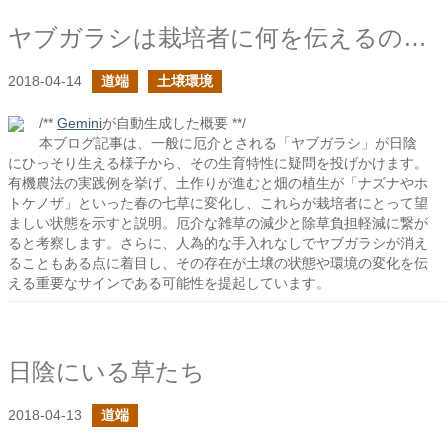
ヤブガラシは栽培者に何を伝えるのか？
2018-04-14
道端
土壌環境
/**
Gemini
が自動生成した概要 **/
本ブログ記事は、一般に厄介とされる「ヤブガラシ」が日陰
にひっそり生える様子から、その生育特性に疑問を投げかけます。
有機農法の実践例を挙げ、土作りが進むと畑の植生が「ナズナやホ
トケノザ」といった春の七草に変化し、これらが栽培者にとって望
ましい状態を示すと説明。厄介な雑草の減少と除草負担軽減に繋が
ると考察します。さらに、人為的な手入れなしでヤブガラシが消え
ることもある点に着目し、その存在が土壌の状態や環境の変化を伝
える重要なサインである可能性を提起しています。
日陰にいる草たち
2018-04-13
道端