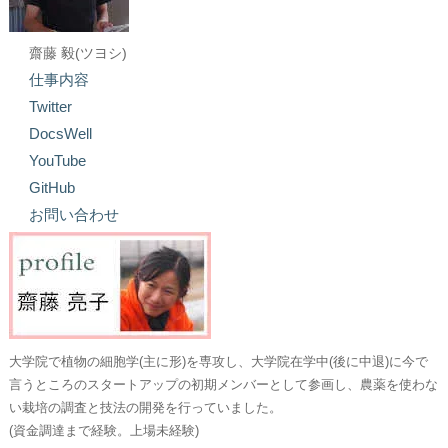
齋藤 毅(ツヨシ)
仕事内容
Twitter
DocsWell
YouTube
GitHub
お問い合わせ
大学院で植物の細胞学(主に形)を専攻し、大学院在学中(後に中退)に今で
言うところのスタートアップの初期メンバーとして参画し、農薬を使わな
い栽培の調査と技法の開発を行っていました。
(資金調達まで経験。上場未経験)