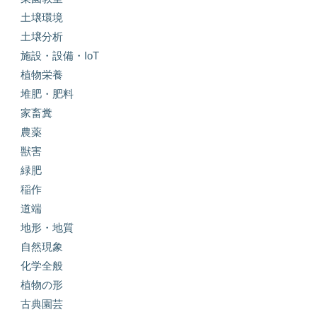
土壌環境
土壌分析
施設・設備・IoT
植物栄養
堆肥・肥料
家畜糞
農薬
獣害
緑肥
稲作
道端
地形・地質
自然現象
化学全般
植物の形
古典園芸