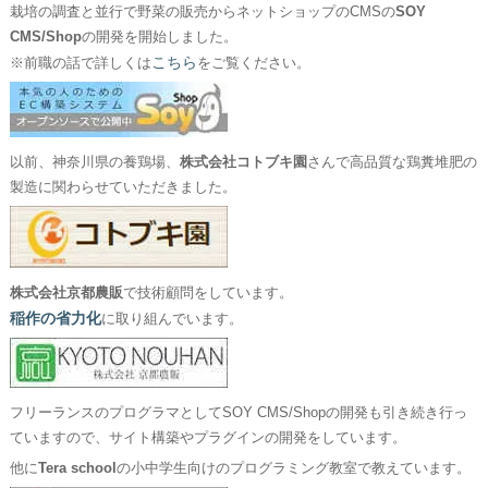
栽培の調査と並行で野菜の販売からネットショップのCMSの
SOY
CMS/Shop
の開発を開始しました。
こちら
※前職の話で詳しくは
をご覧ください。
以前、神奈川県の養鶏場、
株式会社コトブキ園
さんで高品質な鶏糞堆肥の
製造に関わらせていただきました。
株式会社京都農販
で技術顧問をしています。
稲作の省力化
に取り組んでいます。
フリーランスのプログラマとしてSOY CMS/Shopの開発も引き続き行っ
ていますので、サイト構築やプラグインの開発をしています。
他に
Tera school
の小中学生向けのプログラミング教室で教えています。