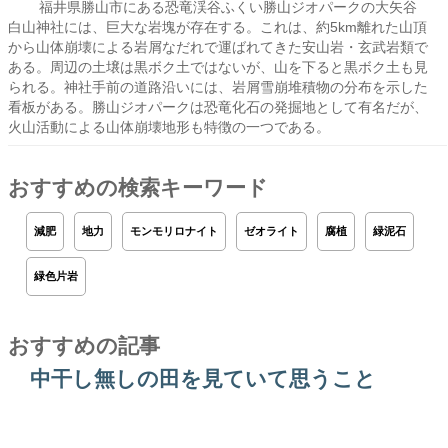
福井県勝山市にある恐竜渓谷ふくい勝山ジオパークの大矢谷
白山神社には、巨大な岩塊が存在する。これは、約5km離れた山頂
から山体崩壊による岩屑なだれで運ばれてきた安山岩・玄武岩類で
ある。周辺の土壌は黒ボク土ではないが、山を下ると黒ボク土も見
られる。神社手前の道路沿いには、岩屑雪崩堆積物の分布を示した
看板がある。勝山ジオパークは恐竜化石の発掘地として有名だが、
火山活動による山体崩壊地形も特徴の一つである。
おすすめの検索キーワード
減肥
地力
モンモリロナイト
ゼオライト
腐植
緑泥石
緑色片岩
おすすめの記事
中干し無しの田を見ていて思うこと