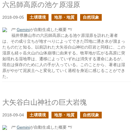
六呂師高原の池ケ原湿原
2018-09-05
土壌環境
地形・地質
自然現象
/**
Gemini
が自動生成した概要 **/
福井県勝山市の六呂師高原にある池ケ原湿原を訪れた著者
は、その成り立ちが地すべりによってできた凹地に湧き水が溜まっ
たものだと知る。以前訪れた大矢谷白山神社の巨岩と同様に、この
湿原も経ヶ岳火山の山体崩壊に由来する。牧草地が広がる高原に突
如現れる湿地帯は、遷移によっていずれは消失する運命にあるが、
現在は保存のために人の手が入っている。このことから、著者は湿
原がやがて泥炭土へと変化していく過程を身近に感じることができ
た。
大矢谷白山神社の巨大岩塊
2018-09-04
土壌環境
地形・地質
自然現象
/**
Gemini
が自動生成した概要 **/