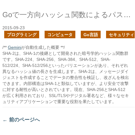
Goで一方向ハッシュ関数によるパスワードの暗号化を書いてみた
2015-09-23
プログラミング
コンピュータ
Go言語
セキュリティ
/**
Gemini
が自動生成した概要 **/
SHA-2は、SHA-1の後継として開発された暗号学的ハッシュ関数群
です。SHA-224、SHA-256、SHA-384、SHA-512、SHA-
512/224、SHA-512/256といったバリエーションがあり、それぞれ
異なるハッシュ値の長さを生成します。SHA-2は、メッセージダイ
ジェストを作成することでデータの整合性を検証し、改ざんを検出
できます。内部構造はSHA-1と類似していますが、より安全で攻撃
に対する耐性が高いとされています。現在、SHA-256とSHA-512
が広く利用されており、SSL/TLSやデジタル署名など、様々なセキ
ュリティアプリケーションで重要な役割を果たしています。
←
前のページへ