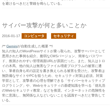
を避けるべきだと警鐘を鳴らしている。
サイバー攻撃が何と多いことか
2016-01-17
コンピュータ
セキュリティ
/**
Gemini
が自動生成した概要 **/
知人の知人のWordPressサイトが乗っ取られ、攻撃サーバーとして
悪用された事例を紹介。脆弱なCMSバージョン、簡単なパスワー
ド、推測されやすい管理画面URLが原因だった。また、知人はトロ
イの木馬、他の知人は無害なファイル増産プログラムの被害に遭
い、筆者自身もIEの設定を書き換えられる被害を受けた。攻撃者は
無防備なサイトやPCを狙うため、セキュリティ対策は必須。対策
学習として、攻撃者の心理を理解できる「サイバーセキュリティプ
ログラミング」や、Webセキュリティの基礎知識を学べる「徳丸浩
のWebセキュリティ教室」などを推奨。インターネットの危険性を
常に意識し、無関係な人などいないことを認識すべきだと警告して
いる。