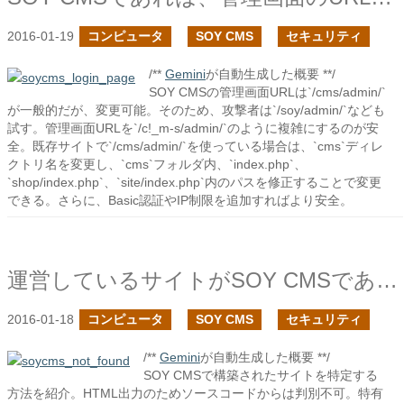
2016-01-19
コンピュータ
SOY CMS
セキュリティ
/**
Gemini
が自動生成した概要 **/
SOY CMSの管理画面URLは`/cms/admin/`
が一般的だが、変更可能。そのため、攻撃者は`/soy/admin/`なども
試す。管理画面URLを`/c!_m-s/admin/`のように複雑にするのが安
全。既存サイトで`/cms/admin/`を使っている場合は、`cms`ディレ
クトリ名を変更し、`cms`フォルダ内、`index.php`、
`shop/index.php`、`site/index.php`内のパスを修正することで変更
できる。さらに、Basic認証やIP制限を追加すればより安全。
運営しているサイトがSOY CMSであるか調べてみる
2016-01-18
コンピュータ
SOY CMS
セキュリティ
/**
Gemini
が自動生成した概要 **/
SOY CMSで構築されたサイトを特定する
方法を紹介。HTML出力のためソースコードからは判別不可。特有