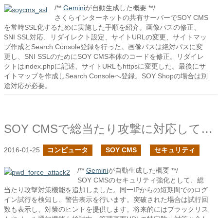
/**
Gemini
が自動生成した概要 **/
さくらインターネットの共有サーバーでSOY CMS
を常時SSL化するために実施した手順を紹介。画像パスの修正、
SNI SSL対応、リダイレクト設定、サイトURLの変更、サイトマッ
プ作成とSearch Console登録を行った。画像パスは絶対パスに変
更し、SNI SSLのためにSOY CMS本体のコードを修正。リダイレ
クトはindex.phpに記述、サイトURLもhttpsに変更した。最後にサ
イトマップを作成しSearch Consoleへ登録。SOY Shopの場合は別
途対応が必要。
SOY CMSで総当たり攻撃に対応してみた
2016-01-25
コンピュータ
SOY CMS
セキュリティ
/**
Gemini
が自動生成した概要 **/
SOY CMSのセキュリティ強化として、総
当たり攻撃対策機能を追加しました。同一IPからの短期間でのログ
イン試行を検知し、警告表示を行います。突破された場合は試行回
数も表示し、対策のヒントを提供します。将来的にはブラックリス