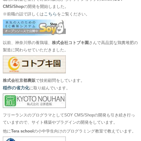
CMS/Shop
の開発を開始しました。
こちら
※前職の話で詳しくは
をご覧ください。
以前、神奈川県の養鶏場、
株式会社コトブキ園
さんで高品質な鶏糞堆肥の
製造に関わらせていただきました。
株式会社京都農販
で技術顧問をしています。
稲作の省力化
に取り組んでいます。
フリーランスのプログラマとしてSOY CMS/Shopの開発も引き続き行っ
ていますので、サイト構築やプラグインの開発をしています。
他に
Tera school
の小中学生向けのプログラミング教室で教えています。