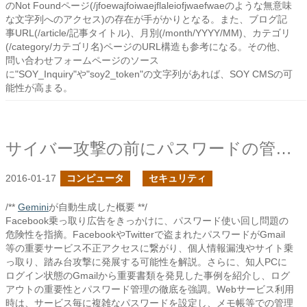
のNot Foundページ(/jfoewajfoiwaejflaleiofjwaefwaeのような無意味
な文字列へのアクセス)の存在が手がかりとなる。また、ブログ記
事URL(/article/記事タイトル)、月別(/month/YYYY/MM)、カテゴリ
(/category/カテゴリ名)ページのURL構造も参考になる。その他、
問い合わせフォームページのソース
に"SOY_Inquiry"や"soy2_token"の文字列があれば、SOY CMSの可
能性が高まる。
サイバー攻撃の前にパスワードの管理を
2016-01-17
コンピュータ
セキュリティ
/**
Gemini
が自動生成した概要 **/
Facebook乗っ取り広告をきっかけに、パスワード使い回し問題の
危険性を指摘。FacebookやTwitterで盗まれたパスワードがGmail
等の重要サービス不正アクセスに繋がり、個人情報漏洩やサイト乗
っ取り、踏み台攻撃に発展する可能性を解説。さらに、知人PCに
ログイン状態のGmailから重要書類を発見した事例を紹介し、ログ
アウトの重要性とパスワード管理の徹底を強調。Webサービス利用
時は、サービス毎に複雑なパスワードを設定し、メモ帳等での管理