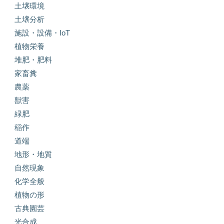
土壌環境
土壌分析
施設・設備・IoT
植物栄養
堆肥・肥料
家畜糞
農薬
獣害
緑肥
稲作
道端
地形・地質
自然現象
化学全般
植物の形
古典園芸
光合成