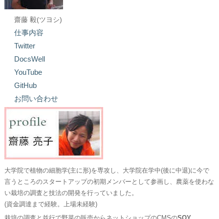
齋藤 毅(ツヨシ)
仕事内容
Twitter
DocsWell
YouTube
GitHub
お問い合わせ
大学院で植物の細胞学(主に形)を専攻し、大学院在学中(後に中退)に今で
言うところのスタートアップの初期メンバーとして参画し、農薬を使わな
い栽培の調査と技法の開発を行っていました。
(資金調達まで経験。上場未経験)
栽培の調査と並行で野菜の販売からネットショップのCMSの
SOY