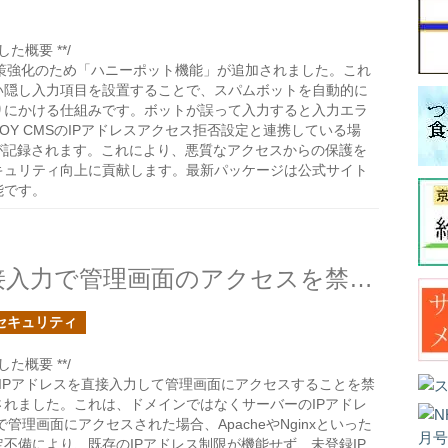
た概要 **/
パム対策強化のため「ハニーポット機能」が追加されました。これ
い隠し入力項目を設置することで、スパムボットを自動的に
りにかける仕組みです。ボットが誤って入力すると入力エラ
OY CMSのIPアドレスアクセス拒否設定と連携している場
が記録されます。これにより、悪質なアクセスからの保護を
キュリティ向上に貢献します。最新パッケージは公式サイト
能です。
SOY CMSでIPアドレス直接入力で管理画面のアクセスを禁止する設定を設けました。
セキュリティ
た概要 **/
て、IPアドレスを直接入力して管理画面にアクセスすることを禁
れました。これは、ドメインではなくサーバーのIPアドレ
1）で管理画面にアクセスされた場合、ApacheやNginxといった
不備により、既存のIPアドレス制限が機能せず、未登録IP