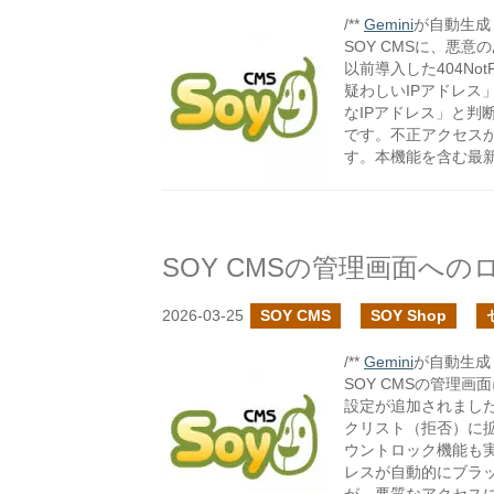
/**
Gemini
が自動生成し
SOY CMSに、悪
以前導入した404N
疑わしいIPアドレス
なIPアドレス」と判
です。不正アクセス
す。本機能を含む最
2026-03-25
SOY CMS
SOY Shop
/**
Gemini
が自動生成し
SOY CMSの管理
設定が追加されました
クリスト（拒否）に
ウントロック機能も実
レスが自動的にブラ