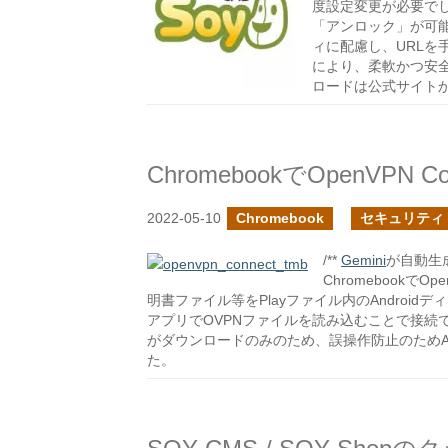
度設定変更が必要で
「アンロック」が可
ィに配慮し、URL
により、柔軟かつ安
ロードは公式サイト
ChromebookでOpenVPN
2022-05-10
Chromebook
セキュリティ
/**
Gemini
が自動生成
Chromebookで
明書ファイル等をPlayファイル内のAndroidデ
アプリでOVPNファイルを読み込むことで接続
がダウンロードのみのため、誤操作防止のためAn
た。