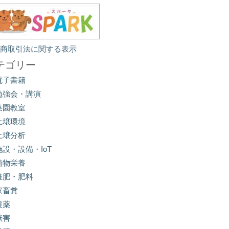
定商取引法に関する表示
テゴリー
電子書籍
勉強会・講演
菜園教室
土壌環境
土壌分析
施設・設備・IoT
植物栄養
堆肥・肥料
家畜糞
農薬
獣害