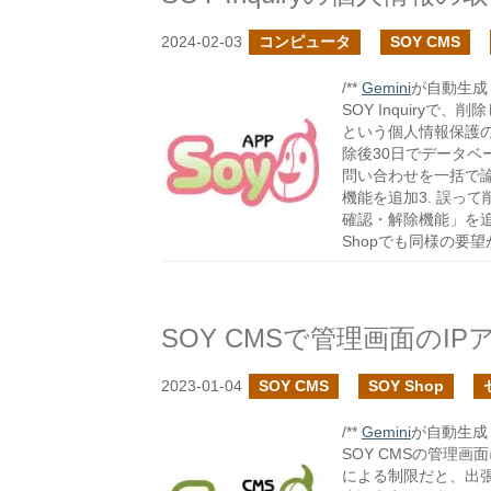
2024-02-03
コンピュータ
SOY CMS
/**
Gemini
が自動生成し
SOY Inquiry
という個人情報保護の
除後30日でデータベ
問い合わせを一括で
機能を追加3. 誤っ
確認・解除機能」を追加こ
Shopでも同様の要
SOY CMSで管理画面のI
2023-01-04
SOY CMS
SOY Shop
/**
Gemini
が自動生成し
SOY CMSの管理画
による制限だと、出張