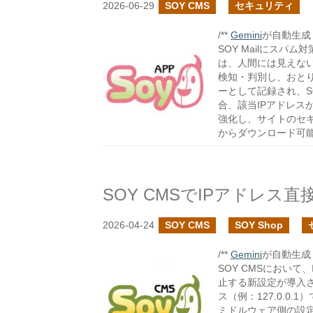
2026-06-29
SOY CMS
セキュリティ
/**
Gemini
が自動生成し
SOY Mailにス
は、人間には見えな
検知・判別し、おと
ーとして記録され、S
合、該当IPアドレス
強化し、サイトのセ
からダウンロード可
2026-04-24
SOY CMS
SOY Shop
/**
Gemini
が自動生成し
SOY CMSにおい
止する新設定が導入さ
ス（例：127.0.0.
ミドルウェア側の設定