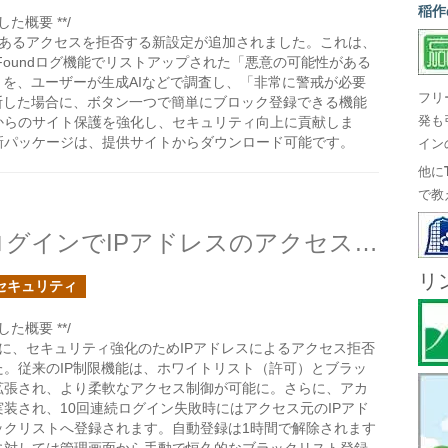
稲作
た概要 **/
意のあるアクセスを拒否する新設定が追加されました。これは、
otFoundログ機能でリストアップされた「悪意の可能性がある
」を、ユーザーが生成AIなどで調査し、「非常に警戒が必要
フリ
断した場合に、ボタン一つで簡単にブロック登録できる機能
からのサイト保護を強化し、セキュリティ向上に貢献しま
発も
新パッケージは、提供サイトからダウンロード可能です。
イン
他に
で教
SOY CMSの管理画面へのログインでIPアドレスのアクセス拒否設定を追加しました
リ
セキュリティ
た概要 **/
画面に、セキュリティ強化のためIPアドレスによるアクセス拒否
。従来のIP制限機能は、ホワイトリスト（許可）とブラッ
拡張され、より柔軟なアクセス制御が可能に。さらに、アカ
装され、10回連続ログイン失敗時にはアクセス元のIPアド
ックリストへ登録されます。自動登録は1時間で解除されます