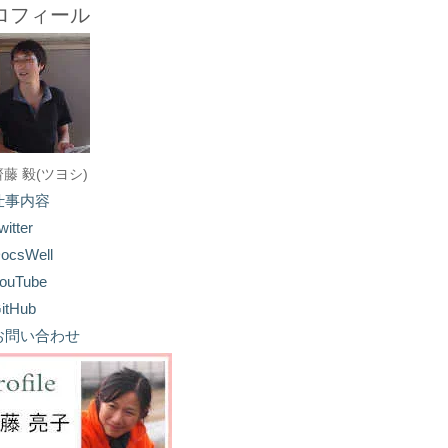
ロフィール
齋藤 毅(ツヨシ)
仕事内容
witter
ocsWell
ouTube
itHub
お問い合わせ