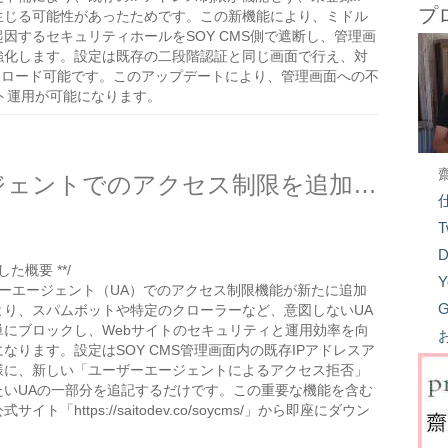
プ
生じる可能性があったためです。この新機能により、ミドル
因するセキュリティホールをSOY CMS側で遮断し、管理画
強化します。設定は既存の二段階認証と同じ画面で行え、対
ウンロード可能です。このアップデートにより、管理画面への不
ト運用が可能になります。
SOY CMSでユーザーエージェントでのアクセス制限を追加しました
T
D
た概要 **/
Y
ーザーエージェント（UA）でのアクセス制限機能が新たに追加
G
より、スパムボットや特定のクローラーなど、意図しないUA
単にブロックし、Webサイトのセキュリティと運用効率を向
なります。設定はSOY CMS管理画面内の既存IPアドレスア
様に、新しい「ユーザーエージェントによるアクセス拒否」
たいUAの一部分を追記するだけです。この重要な機能を含む
ト「https://saitodev.co/soycms/」から即座にダウン