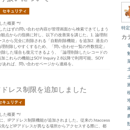
セキュリティ
た概要 **/
特
で、削除したはずの問い合わせ内容が管理画面から検索できてしまう
観点からの指摘に対し、以下の改善策を講じた。1. 論理削
カ
ースから完全に削除される「自動削除機能」を追加2. 過去の
論理削除しやすくするため、「問い合わせ一覧の件数指定」
て削除した場合も復元できるよう、「論理削除したレコードの
れらの機能はSOY Inquiry 2.8以降で利用可能。SOY
望があれば、問い合わせページから連絡を。
Pアドレス制限を追加しました
セキュリティ
た概要 **/
面に、IPアドレス制限機能が追加されました。従来の.htaccess
先などIPアドレスが異なる場所からアクセスする際に、都