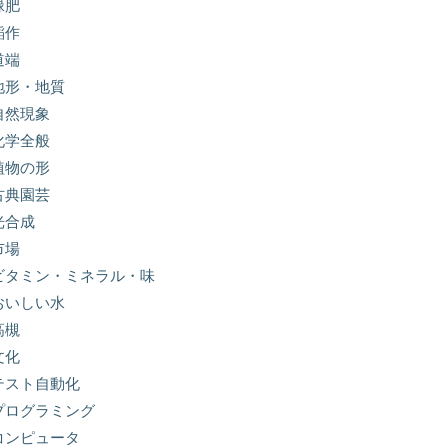
緑肥
稲作
道端
地形・地質
自然現象
化学全般
植物の形
古典園芸
光合成
市場
ビタミン・ミネラル・味
おいしい水
高槻
文化
テスト自動化
プログラミング
コンピュータ