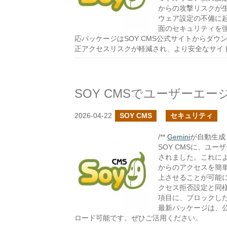
からの攻撃リスクが
ウェア設定の不備に起
面のセキュリティを
応パッケージはSOY CMS公式サイトからダ
正アクセスリスクが軽減され、より安全なサイ
2026-04-22
SOY CMS
セキュリティ
/**
Gemini
が自動生成し
SOY CMSに、ユ
されました。これに
からのアクセスを簡
上させることが可能に
クセス拒否設定と同
項目に、ブロックし
最新パッケージは、公式サイ
ロード可能です。ぜひご活用ください。