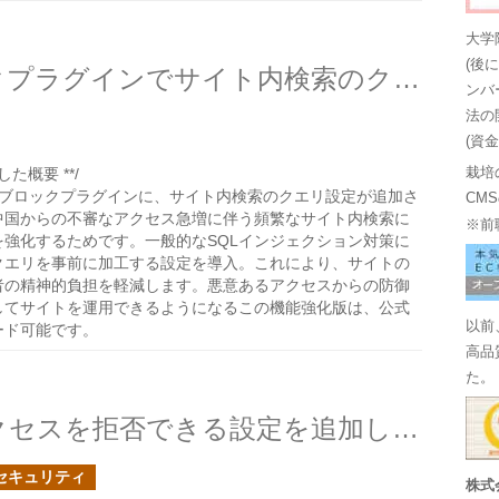
大学
(後
SOY CMS検索結果ブロックプラグインでサイト内検索のクエリの設定を追加しました
ンバ
法の
(資
た概要 **/
栽培
結果ブロックプラグインに、サイト内検索のクエリ設定が追加さ
CM
中国からの不審なアクセス急増に伴う頻繁なサイト内検索に
※前
を強化するためです。一般的なSQLインジェクション対策に
クエリを事前に加工する設定を導入。これにより、サイトの
者の精神的負担を軽減します。悪意あるアクセスからの防御
してサイトを運用できるようになるこの機能強化版は、公式
以前
ード可能です。
高品
た。
SOY CMSで悪意のあるアクセスを拒否できる設定を追加しました
セキュリティ
株式