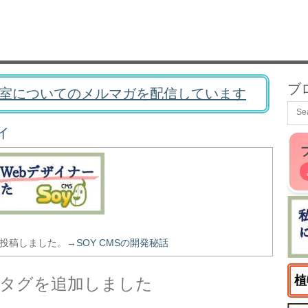
ブ
室についてのメルマガを配信しています
ィ
を投稿しました。→
SOY CMSの開発秘話
植
トのタグを追加しました