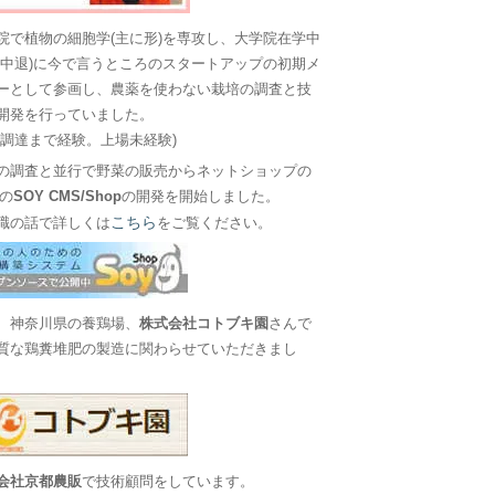
院で植物の細胞学(主に形)を専攻し、大学院在学中
に中退)に今で言うところのスタートアップの初期メ
ーとして参画し、農薬を使わない栽培の調査と技
開発を行っていました。
金調達まで経験。上場未経験)
の調査と並行で野菜の販売からネットショップの
Sの
SOY CMS/Shop
の開発を開始しました。
こちら
職の話で詳しくは
をご覧ください。
、神奈川県の養鶏場、
株式会社コトブキ園
さんで
質な鶏糞堆肥の製造に関わらせていただきまし
会社京都農販
で技術顧問をしています。