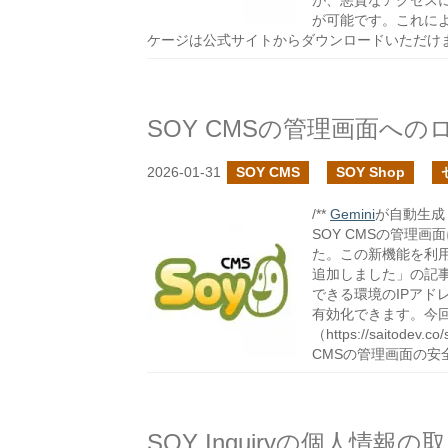
が、悪質なアクセス
が可能です。これに
ケージは公式サイトからダウンロードいただけ
2026-01-31
SOY CMS
SOY Shop
/**
Gemini
が自動生成し
SOY CMSの管理
た。この新機能を利用
追加しました」の記事
できる環境のIPアド
有効化できます。今
（https://saito
CMSの管理画面の
SOY Inquiryの個人情