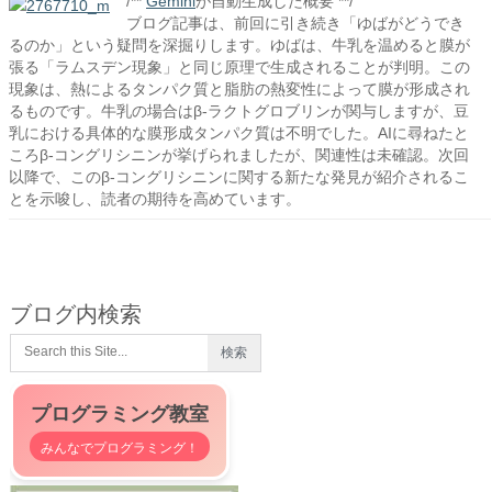
/**
Gemini
が自動生成した概要 **/
ブログ記事は、前回に引き続き「ゆばがどうでき
るのか」という疑問を深掘りします。ゆばは、牛乳を温めると膜が
張る「ラムスデン現象」と同じ原理で生成されることが判明。この
現象は、熱によるタンパク質と脂肪の熱変性によって膜が形成され
るものです。牛乳の場合はβ-ラクトグロブリンが関与しますが、豆
乳における具体的な膜形成タンパク質は不明でした。AIに尋ねたと
ころβ-コングリシニンが挙げられましたが、関連性は未確認。次回
以降で、このβ-コングリシニンに関する新たな発見が紹介されるこ
とを示唆し、読者の期待を高めています。
ブログ内検索
プログラミング教室
みんなでプログラミング！