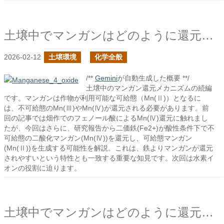
土壌中でマンガンはどのように還元されるか？の続き
2026-02-12
土壌環境
化学全般
/**
Gemini
が自動生成した概要 **/
土壌中のマンガン還元メカニズムの続編
です。マンガンは作物が利用可能な可給態（Mn(Ⅱ)）となるに
は、不可給態のMn(Ⅲ)やMn(Ⅳ)が還元される必要があります。前
回の記事では畑作でのフェノール酸によるMn(Ⅳ)還元に触れまし
たが、今回はさらに、研究報告から二価鉄(Fe2+)が酸性条件下で不
可給態の二酸化マンガン(Mn(Ⅳ))を還元し、可給態マンガン
(Mn(Ⅱ))を生成する可能性を解説。これは、鉄よりマンガンが還元
されやすいという特性とも一致する重要な知見です。次回は水素イ
オンの役割に迫ります。
土壌中でマンガンはどのように還元されるか？