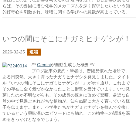
らば、その要因に潜む化学的メカニズムを深く探求したいという知
的好奇心を刺激され、味噌に関する学びへの意欲が高まっている。
いつの間にそこにナガミヒナゲシが！
2026-02-25
道端
/**
Gemini
が自動生成した概要 **/
ブログ記事の要約：筆者は、普段見慣れた場所で、
ある日突然、大きく育ったナガミヒナゲシを発見しました。タイト
ル『いつの間にそこにナガミヒナゲシが！』が示す通り、これまで
その存在に全く気づかなかったことに衝撃を受けています。いつ発
芽したのか不明ながらも、その成長の速さに改めて驚嘆。身近な自
然の中で見過ごされがちな植物が、知らぬ間に大きく育っている様
子を伝えます。また、小学生たちがナガミヒナゲシを摘んで交換し
ているという興味深いエピソードにも触れ、この植物への認識を深
めるきっかけとなるでしょう。