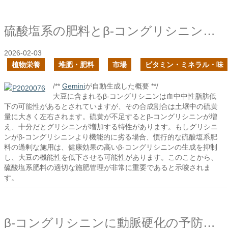
硫酸塩系の肥料とβ-コングリシニンの合成
2026-02-03
植物栄養
堆肥・肥料
市場
ビタミン・ミネラル・味
/**
Gemini
が自動生成した概要 **/
大豆に含まれるβ-コングリシニンは血中中性脂肪低
下の可能性があるとされていますが、その合成割合は土壌中の硫黄
量に大きく左右されます。硫黄が不足するとβ-コングリシニンが増
え、十分だとグリシニンが増加する特性があります。もしグリシニ
ンがβ-コングリシニンより機能的に劣る場合、慣行的な硫酸塩系肥
料の過剰な施用は、健康効果の高いβ-コングリシニンの生成を抑制
し、大豆の機能性を低下させる可能性があります。このことから、
硫酸塩系肥料の適切な施肥管理が非常に重要であると示唆されま
す。
β-コングリシニンに動脈硬化の予防の可能性はあるか？