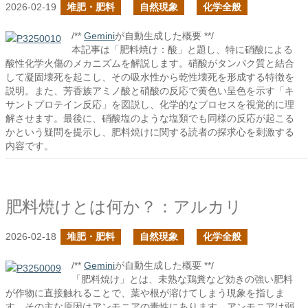
2026-02-19
堆肥・肥料
自然現象
化学全般
/**
Gemini
が自動生成した概要 **/
本記事は「肥料焼け：酸」と題し、特に硝酸による
酸性化学火傷のメカニズムを解説します。硝酸がタンパク質と結合
して凝固壊死を起こし、その吸水性から乾性壊死を形成する特徴を
説明。また、芳香族アミノ酸と硝酸の反応で黄色い呈色を示す「キ
サントプロテイン反応」を図説し、化学的なプロセスを視覚的に理
解させます。最後に、硝酸塩のような塩類でも同様の反応が起こる
かという疑問を提示し、肥料焼けに関する読者の探求心を刺激する
内容です。
肥料焼けとは何か？：アルカリ
2026-02-18
堆肥・肥料
自然現象
化学全般
/**
Gemini
が自動生成した概要 **/
「肥料焼け」とは、未熟な鶏糞など効きの強い肥料
が作物に直接触れることで、葉や根が溶けてしまう現象を指しま
す。その主な原因はアンモニアの毒性にあります。アンモニアは弱