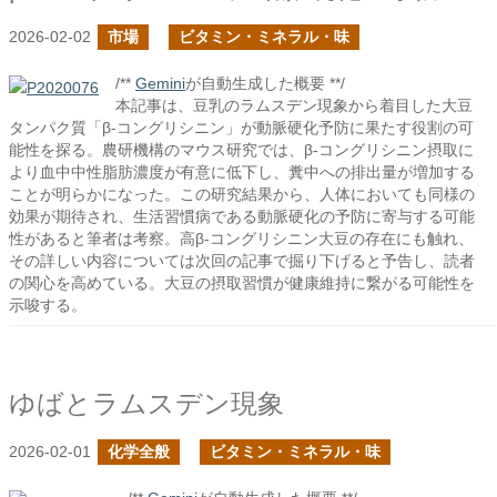
2026-02-02
市場
ビタミン・ミネラル・味
/**
Gemini
が自動生成した概要 **/
本記事は、豆乳のラムスデン現象から着目した大豆
タンパク質「β-コングリシニン」が動脈硬化予防に果たす役割の可
能性を探る。農研機構のマウス研究では、β-コングリシニン摂取に
より血中中性脂肪濃度が有意に低下し、糞中への排出量が増加する
ことが明らかになった。この研究結果から、人体においても同様の
効果が期待され、生活習慣病である動脈硬化の予防に寄与する可能
性があると筆者は考察。高β-コングリシニン大豆の存在にも触れ、
その詳しい内容については次回の記事で掘り下げると予告し、読者
の関心を高めている。大豆の摂取習慣が健康維持に繋がる可能性を
示唆する。
ゆばとラムスデン現象
2026-02-01
化学全般
ビタミン・ミネラル・味