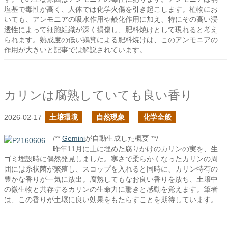
塩基で毒性が高く、人体では化学火傷を引き起こします。植物にお
いても、アンモニアの吸水作用や鹸化作用に加え、特にその高い浸
透性によって細胞組織が深く損傷し、肥料焼けとして現れると考え
られます。熟成度の低い鶏糞による肥料焼けは、このアンモニアの
作用が大きいと記事では解説されています。
カリンは腐熟していても良い香り
2026-02-17
土壌環境
自然現象
化学全般
/**
Gemini
が自動生成した概要 **/
昨年11月に土に埋めた腐りかけのカリンの実を、生
ゴミ埋設時に偶然発見しました。寒さで柔らかくなったカリンの周
囲には糸状菌が繁殖し、スコップを入れると同時に、カリン特有の
豊かな香りが一気に放出。腐熟してもなお良い香りを放ち、土壌中
の微生物と共存するカリンの生命力に驚きと感動を覚えます。筆者
は、この香りが土壌に良い効果をもたらすことを期待しています。