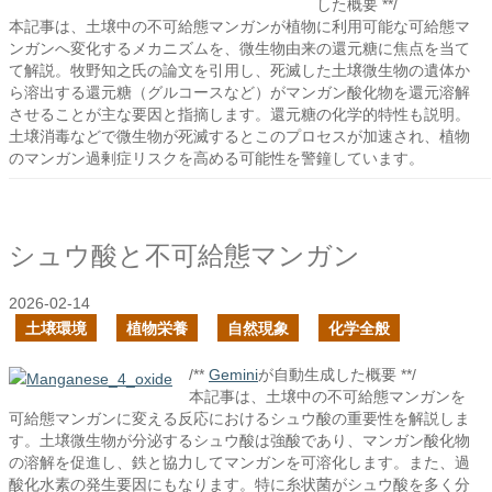
した概要 **/
本記事は、土壌中の不可給態マンガンが植物に利用可能な可給態マ
ンガンへ変化するメカニズムを、微生物由来の還元糖に焦点を当て
て解説。牧野知之氏の論文を引用し、死滅した土壌微生物の遺体か
ら溶出する還元糖（グルコースなど）がマンガン酸化物を還元溶解
させることが主な要因と指摘します。還元糖の化学的特性も説明。
土壌消毒などで微生物が死滅するとこのプロセスが加速され、植物
のマンガン過剰症リスクを高める可能性を警鐘しています。
シュウ酸と不可給態マンガン
2026-02-14
土壌環境
植物栄養
自然現象
化学全般
/**
Gemini
が自動生成した概要 **/
本記事は、土壌中の不可給態マンガンを
可給態マンガンに変える反応におけるシュウ酸の重要性を解説しま
す。土壌微生物が分泌するシュウ酸は強酸であり、マンガン酸化物
の溶解を促進し、鉄と協力してマンガンを可溶化します。また、過
酸化水素の発生要因にもなります。特に糸状菌がシュウ酸を多く分