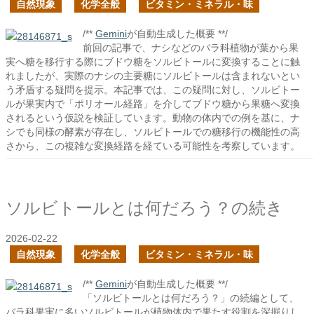
自然現象
化学全般
ビタミン・ミネラル・味
/**
Gemini
が自動生成した概要 **/
前回の記事で、ナシなどのバラ科植物が葉から果
実へ糖を移行する際にブドウ糖をソルビトールに変換することに触
れましたが、実際のナシの主要糖にソルビトールは含まれないとい
う矛盾する疑問を提示。本記事では、この疑問に対し、ソルビトー
ルが果実内で「ポリオール経路」を介してブドウ糖から果糖へ変換
されるという仮説を検証しています。動物の体内での例を基に、ナ
シでも同様の酵素が存在し、ソルビトールでの糖移行の機能性の高
さから、この複雑な変換経路を経ている可能性を考察しています。
ソルビトールとは何だろう？の続き
2026-02-22
自然現象
化学全般
ビタミン・ミネラル・味
/**
Gemini
が自動生成した概要 **/
「ソルビトールとは何だろう？」の続編として、
バラ科果実に多いソルビトールが植物体内で果たす役割を深掘りし