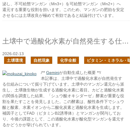
泌し、不可給態マンガン（Mn3+）を可給態マンガン（Mn2+）へ
還元する重要な役割を担います。このため、マンガンの肥効を安定
させるには土壌改良が極めて有効であると結論付けています。
土壌中で過酸化水素が自然発生する仕組みを知りたい
2026-02-13
土壌環境
自然現象
化学全般
ビタミン・ミネラル・
/**
Gemini
が自動生成した概要 **/
本記事は、土壌中で過酸化水素が自然発生す
る仕組みについて掘り下げています。土壌中のマンガン還元から派
生し、土壌微生物が生成する過酸化水素に着目。カビと過酸化水素
の関係を調査した結果、「シュウ酸オキシダーゼ」酵素が重要な役
割を果たすことを発見しました。この酵素は、酸性条件下でシュウ
酸と酸素、水素イオンから二酸化炭素と過酸化水素を生成します。
補因子としてFAD（ビタミンB2誘導体）とマンガンが関与してお
り、今後の課題として、この過酸化水素が酸化型マンガンを還元す
るかどうかが挙げられています。