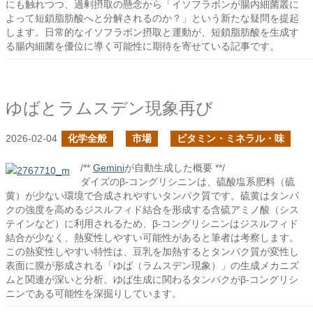
にも触れつつ、過剰摂取の懸念から「イソフラボンが腸内細菌叢に
よって短鎖脂肪酸へと分解されるのか？」という新たな疑問を提起
します。日常的なイソフラボン摂取と運動が、短鎖脂肪酸を生成す
る腸内細菌を優位に導く可能性に期待を寄せている記事です。
ゆばとラムスデン現象再び
2026-02-04
化学全般
市場
ビタミン・ミネラル・味
/**
Gemini
が自動生成した概要 **/
ダイズのβ-コングリシニンは、硫酸塩系肥料（硫
黄）が少ない環境で合成されやすいタンパク質です。硫黄はタンパ
クの強度を高めるジスルフィド結合を形成する含硫アミノ酸（シス
テインなど）に利用されるため、β-コングリシニンはジスルフィド
結合が少なく、熱変性しやすい可能性があると筆者は考察します。
この熱変性しやすい特性は、豆乳を加熱するとタンパク質が変性し
表面に膜が形成される「ゆば（ラムスデン現象）」の生成メカニズ
ムと関連が深いと分析。ゆば生成に関わるタンパクがβ-コングリシ
ニンである可能性を深掘りしています。