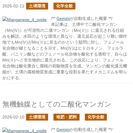
2026-02-11
土壌環境
化学全般
/**
Gemini
が自動生成した概要 **/
本記事は、土壌中で二酸化マンガン
（Mn(Ⅳ)）が可溶性の二価マンガン（Mn(Ⅱ)）に還元される仕組
みを解説。水田のような環境と異なり、還元反応が起こり難い畑作
地でもMn(Ⅳ)がMn(Ⅱ)に戻るのかという疑問に対し、フェノール
化合物が鍵となることを示す。Mn(Ⅳ)はヒドロキノン、フェルラ
酸、バニリン酸などのフェノール化合物を酸化する過程で、自らは
Mn(Ⅱ)へと非生物的に還元される。この反応により、フェノール
化合物は酸化重合し腐植の前駆物質を生成。マンガンの酸化還元機
能が、土壌の腐植物質形成に重要な役割を果たすメカニズムを明ら
かにする。
無機触媒としての二酸化マンガン
2026-02-10
土壌環境
堆肥・肥料
化学全般
/**
Gemini
が自動生成した概要 **/