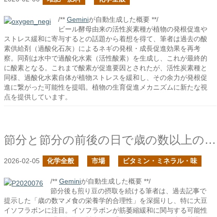
/**
Gemini
が自動生成した概要 **/
ビール酵母由来の活性炭素種が植物の発根促進や
ストレス緩和に寄与するとの話題から着想を得て、筆者は過去の酸
素供給剤（過酸化石灰）によるネギの発根・成長促進効果を再考
察。同剤は水中で過酸化水素（活性酸素）を生成し、これが最終的
に酸素となる。これまで酸素が促進要因とされたが、活性炭素種と
同様、過酸化水素自体が植物ストレスを緩和し、その余力が発根促
進に繋がった可能性を提唱。植物の生育促進メカニズムに新たな視
点を提供しています。
節分と節分の前後の日で歳の数以上のマメを食べた
2026-02-05
化学全般
市場
ビタミン・ミネラル・味
/**
Gemini
が自動生成した概要 **/
節分後も煎り豆の摂取を続ける筆者は、過去記事で
提示した「歳の数マメ食の栄養学的合理性」を深掘りし、特に大豆
イソフラボンに注目。イソフラボンが筋萎縮緩和に関与する可能性