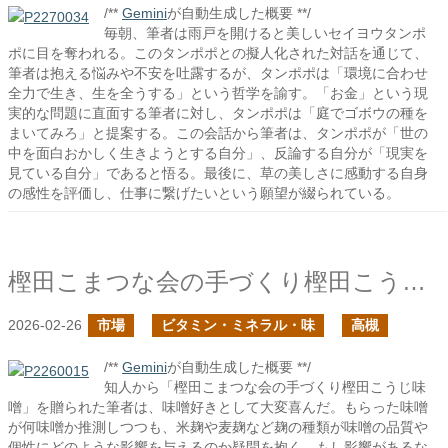
/**
Gemini
が自動生成した概要 **/
毎朝、筆者は雨戸を開けると美しいセイヨウタンポ
ポに目を奪われる。このタンポポとの擬人化された対話を通じて、
筆者は抱える悩みや不安を吐露するが、タンポポは「環境に合わせ
全力で生き、生を全うする」という哲学を諭す。「お金」という現
実的な問題に直面する筆者に対し、タンポポは「庭でゴボウの種を
まいてみろ」と提案する。この会話から筆者は、タンポポが「世の
中を面白おかしく生きようとする自分」、反論する自分が「現実を
見ている自分」であると悟る。最後に、草の美しさに感動する自身
の感性を評価し、仕事に繋げたいという願望が綴られている。
樫田こまつな会の手づくり樫田こうじ味噌を頂いた
2026-02-26
市場
ビタミン・ミネラル・味
高槻
/**
Gemini
が自動生成した概要 **/
知人から「樫田こまつな会の手づくり樫田こうじ味
噌」を贈られた筆者は、味噌好きとして大変喜んだ。もらった味噌
が何味噌か推測しつつも、米麹や麦麹など麹の種類が味噌の品質や
個性にどのような影響を与えるのか疑問を抱く。もし影響があるな