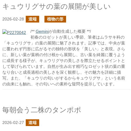
キュウリグサの葉の展開が美しい
2026-02-28
道端
植物の形
/**
Gemini
が自動生成した概要 **/
初春のロゼットが美しい季節、筆者はムラサキ科の
「キュウリグサ」の葉の展開に魅了されます。記事では、中央が葉
に覆われず円形に広がるその独特の形状を「美しい」と表現。さら
に、新しい葉が葉柄の付け根から展開し、古い葉を綺麗に覆うよう
に成長する様子が、キュウリグサの美しさを際立たせるポイントと
して挙げられています。自然が生み出す精巧なロゼット状の葉の重
なり合いと成長過程の美しさを深く観察し、その魅力を詳細に描
写。また、「キュウリの匂いがするからキュウリグサ」という名前
の由来にも触れ、その匂いへの素朴な疑問を提示しています。
毎朝会う二株のタンポポ
2026-02-27
道端