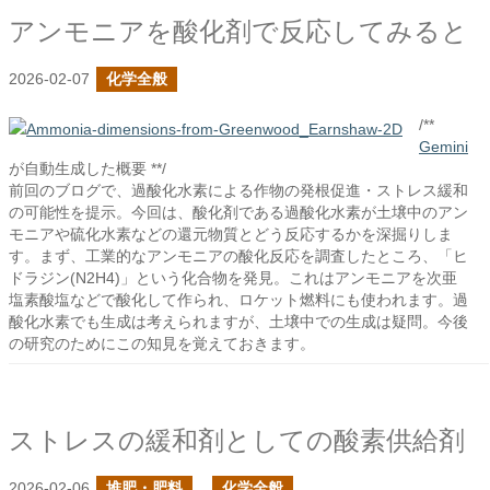
アンモニアを酸化剤で反応してみると
2026-02-07
化学全般
/**
Gemini
が自動生成した概要 **/
前回のブログで、過酸化水素による作物の発根促進・ストレス緩和
の可能性を提示。今回は、酸化剤である過酸化水素が土壌中のアン
モニアや硫化水素などの還元物質とどう反応するかを深掘りしま
す。まず、工業的なアンモニアの酸化反応を調査したところ、「ヒ
ドラジン(N2H4)」という化合物を発見。これはアンモニアを次亜
塩素酸塩などで酸化して作られ、ロケット燃料にも使われます。過
酸化水素でも生成は考えられますが、土壌中での生成は疑問。今後
の研究のためにこの知見を覚えておきます。
ストレスの緩和剤としての酸素供給剤
2026-02-06
堆肥・肥料
化学全般