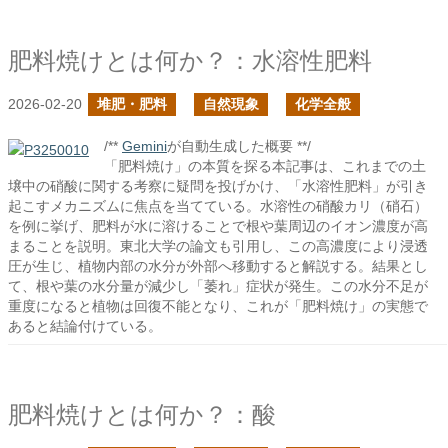
肥料焼けとは何か？：水溶性肥料
2026-02-20
堆肥・肥料
自然現象
化学全般
/**
Gemini
が自動生成した概要 **/
「肥料焼け」の本質を探る本記事は、これまでの土
壌中の硝酸に関する考察に疑問を投げかけ、「水溶性肥料」が引き
起こすメカニズムに焦点を当てている。水溶性の硝酸カリ（硝石）
を例に挙げ、肥料が水に溶けることで根や葉周辺のイオン濃度が高
まることを説明。東北大学の論文も引用し、この高濃度により浸透
圧が生じ、植物内部の水分が外部へ移動すると解説する。結果とし
て、根や葉の水分量が減少し「萎れ」症状が発生。この水分不足が
重度になると植物は回復不能となり、これが「肥料焼け」の実態で
あると結論付けている。
肥料焼けとは何か？：酸