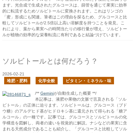
ます。光合成で生成されたグルコースは、篩管を通じて果実に効率
的に転流するためソルビトールに変換されます。これはリンゴの
「蜜」形成にも関連。筆者はこの理由を探るため、グルコースと比
較してソルビトールが2.5倍以上高い溶解度を持つことを発見。こ
れにより、葉から果実への時間当たりの移行量が増え、ソルビトー
ルが植物の効率的な栄養転流に有利であると結論づけています。
ソルビトールとは何だろう？
2026-02-21
堆肥・肥料
化学全般
ビタミン・ミネラル・味
/**
Gemini
が自動生成した概要 **/
本記事は、液肥や果物の文脈で言及される「ソル
ビトール」の正体に迫ります。ソルビトールは、グルコース（ブド
ウ糖）のアルデヒド基がヒドロキシ基に還元されて得られる「糖ア
ルコール」の一種です。記事では、グルコースとソルビトールの化
学構造を図解し、両者の違いを視覚的に解説。ナシなどの果実に含
まれる天然成分であることも紹介し、「グルコースと比較してソル