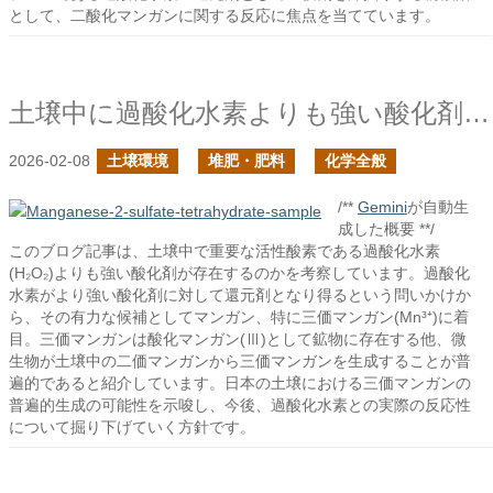
として、二酸化マンガンに関する反応に焦点を当てています。
土壌中に過酸化水素よりも強い酸化剤はあるか？
2026-02-08
土壌環境
堆肥・肥料
化学全般
/**
Gemini
が自動生
成した概要 **/
このブログ記事は、土壌中で重要な活性酸素である過酸化水素
(H₂O₂)よりも強い酸化剤が存在するのかを考察しています。過酸化
水素がより強い酸化剤に対して還元剤となり得るという問いかけか
ら、その有力な候補としてマンガン、特に三価マンガン(Mn³⁺)に着
目。三価マンガンは酸化マンガン(Ⅲ)として鉱物に存在する他、微
生物が土壌中の二価マンガンから三価マンガンを生成することが普
遍的であると紹介しています。日本の土壌における三価マンガンの
普遍的生成の可能性を示唆し、今後、過酸化水素との実際の反応性
について掘り下げていく方針です。