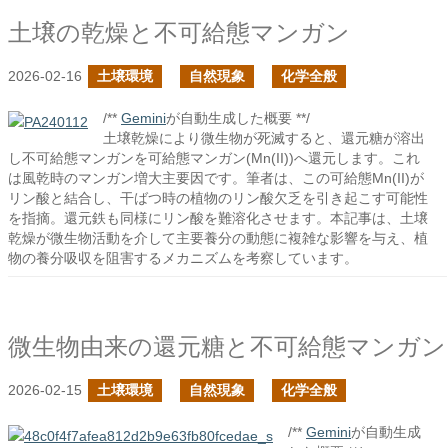
土壌の乾燥と不可給態マンガン
2026-02-16
土壌環境
自然現象
化学全般
/**
Gemini
が自動生成した概要 **/
土壌乾燥により微生物が死滅すると、還元糖が溶出
し不可給態マンガンを可給態マンガン(Mn(II))へ還元します。これ
は風乾時のマンガン増大主要因です。筆者は、この可給態Mn(II)が
リン酸と結合し、干ばつ時の植物のリン酸欠乏を引き起こす可能性
を指摘。還元鉄も同様にリン酸を難溶化させます。本記事は、土壌
乾燥が微生物活動を介して主要養分の動態に複雑な影響を与え、植
物の養分吸収を阻害するメカニズムを考察しています。
微生物由来の還元糖と不可給態マンガン
2026-02-15
土壌環境
自然現象
化学全般
/**
Gemini
が自動生成