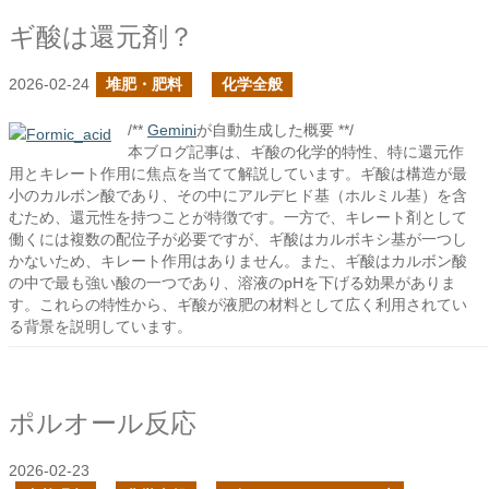
ギ酸は還元剤？
2026-02-24
堆肥・肥料
化学全般
/**
Gemini
が自動生成した概要 **/
本ブログ記事は、ギ酸の化学的特性、特に還元作
用とキレート作用に焦点を当てて解説しています。ギ酸は構造が最
小のカルボン酸であり、その中にアルデヒド基（ホルミル基）を含
むため、還元性を持つことが特徴です。一方で、キレート剤として
働くには複数の配位子が必要ですが、ギ酸はカルボキシ基が一つし
かないため、キレート作用はありません。また、ギ酸はカルボン酸
の中で最も強い酸の一つであり、溶液のpHを下げる効果がありま
す。これらの特性から、ギ酸が液肥の材料として広く利用されてい
る背景を説明しています。
ポルオール反応
2026-02-23