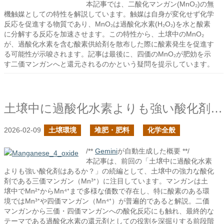
本記事では、二酸化マンガン(MnO₂)の無
機触媒としての特性を解説しています。触媒は自身が変化せず化学
反応を促進する物質であり、MnO₂は過酸化水素(H₂O₂)を水と酸素
に分解する反応を加速させます。この特性から、土壌中のMnO₂
が、過酸化水素を含む酸素供給剤を散布した際に酸素発生を促進す
る可能性が示唆されます。記事は最後に、四価のMnO₂が肥効を示
す二価マンガンへと還元されるのかという疑問を提示しています。
土壌中に過酸化水素よりも強い酸化剤はあるか？の続き
2026-02-09
土壌環境
堆肥・肥料
化学全般
/**
Gemini
が自動生成した概要 **/
本記事は、前回の「土壌中に過酸化水素
よりも強い酸化剤はあるか？」の続編として、土壌中の強力な酸化
剤である三価マンガン（Mn³⁺）に注目しています。マンガンは土
壌中でMn²⁺からMn⁴⁺まで多様な価数で存在し、特に酸素のある環
境ではMn³⁺や四価マンガン（Mn⁴⁺）が普遍的であると解説。二価
マンガンから三価・四価マンガンへの酸化反応にも触れ、最終的な
テーマである過酸化水素の還元剤としての役割を深掘りする前段階