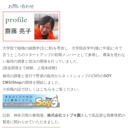
お問い合わせ
大学院で植物の細胞学(主に形)を専攻し、大学院在学中(後に中退)に今で
言うところのスタートアップの初期メンバーとして参画し、農薬を使わな
い栽培の調査と技法の開発を行っていました。
(資金調達まで経験。上場未経験)
栽培の調査と並行で野菜の販売からネットショップのCMSの
SOY
CMS/Shop
の開発を開始しました。
こちら
※前職の話で詳しくは
をご覧ください。
以前、神奈川県の養鶏場、
株式会社コトブキ園
さんで高品質な鶏糞堆肥の
製造に関わらせていただきました。