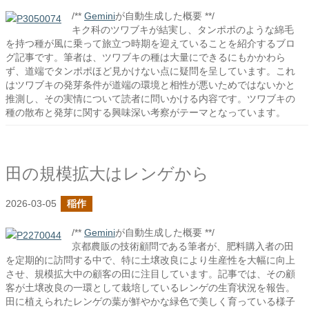
/**
Gemini
が自動生成した概要 **/
キク科のツワブキが結実し、タンポポのような綿毛
を持つ種が風に乗って旅立つ時期を迎えていることを紹介するブロ
グ記事です。筆者は、ツワブキの種は大量にできるにもかかわら
ず、道端でタンポポほど見かけない点に疑問を呈しています。これ
はツワブキの発芽条件が道端の環境と相性が悪いためではないかと
推測し、その実情について読者に問いかける内容です。ツワブキの
種の散布と発芽に関する興味深い考察がテーマとなっています。
田の規模拡大はレンゲから
2026-03-05
稲作
/**
Gemini
が自動生成した概要 **/
京都農販の技術顧問である筆者が、肥料購入者の田
を定期的に訪問する中で、特に土壌改良により生産性を大幅に向上
させ、規模拡大中の顧客の田に注目しています。記事では、その顧
客が土壌改良の一環として栽培しているレンゲの生育状況を報告。
田に植えられたレンゲの葉が鮮やかな緑色で美しく育っている様子