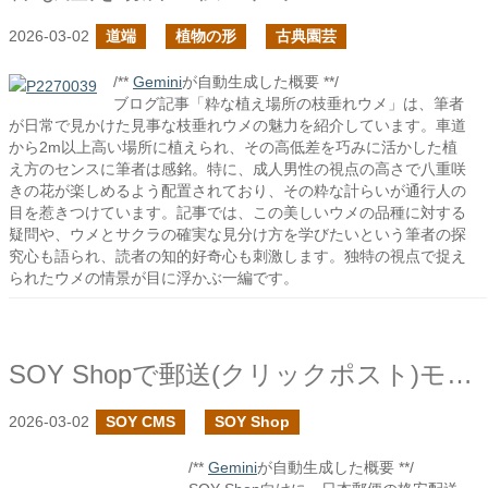
2026-03-02
道端
植物の形
古典園芸
/**
Gemini
が自動生成した概要 **/
ブログ記事「粋な植え場所の枝垂れウメ」は、筆者
が日常で見かけた見事な枝垂れウメの魅力を紹介しています。車道
から2m以上高い場所に植えられ、その高低差を巧みに活かした植
え方のセンスに筆者は感銘。特に、成人男性の視点の高さで八重咲
きの花が楽しめるよう配置されており、その粋な計らいが通行人の
目を惹きつけています。記事では、この美しいウメの品種に対する
疑問や、ウメとサクラの確実な見分け方を学びたいという筆者の探
究心も語られ、読者の知的好奇心も刺激します。独特の視点で捉え
られたウメの情景が目に浮かぶ一編です。
SOY Shopで郵送(クリックポスト)モジュールを作成しました
2026-03-02
SOY CMS
SOY Shop
/**
Gemini
が自動生成した概要 **/