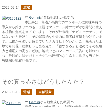
2026-03-14
道端
/**
Gemini
が自動生成した概要 **/
本記事は、筆者が高槻市のマンホールに興味を持つ
導入から始まりつつも、主題はマンホール縁のわずかな隙間に生え
る植物に焦点を当てています。それが外来種「ナガミヒナゲシ」で
はないかと推測し、その驚異的な生命力に筆者は衝撃を受けていま
す。以前から強いと感じていたナガミヒナゲシが、ごく限られた土
壌でも開花・結実しうる姿を見て、「強すぎる」と改めてその繁殖
力と適応力の高さに感嘆。地域ごとのマンホール広告にも触れつ
つ、最終的にはナガミヒナゲシの圧倒的な生命力に焦点を当てた、
興味深い観察記録です。
その真っ赤さはどうしたんだ？
2026-03-13
道端
自然現象
/**
Gemini
が自動生成した概要 **/
息子とのタンポポ探し中、鮮烈な赤色を帯びたタン