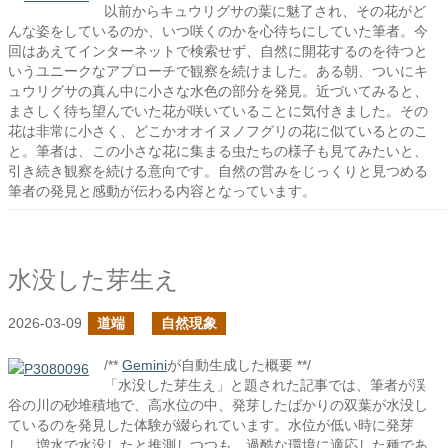
以前からキュウリグサの葉に魅了され、その花がど
んな姿をしているのか、いつ咲くのかを心待ちにしていた筆者。今
回はあえてインターネットで検索せず、自然に開花するのを待つと
いうユニークなアプローチで観察を続けました。ある朝、ついにキ
ュウリグサの真ん中に小さな水色の部分を発見。近づいてみると、
まさしく待ち望んでいた花が咲いていることに気付きました。その
花は非常に小さく、どこかオオイヌノフグリの花に似ているとのこ
と。筆者は、この小さな花に集まる虫たちの様子も見てみたいと、
引き続き観察を続ける意向です。自然の営みをじっくりと見つめる
筆者の発見と感動が伝わる内容となっています。
水没した芽生え
2026-03-09
道端
自然現象
/**
Gemini
が自動生成した概要 **/
「水没した芽生え」と題された記事では、筆者が渓
谷の川の砂堆積地で、高水位の中、発芽したばかりの双葉が水没し
ているのを発見した体験が綴られています。水位が低い時に発芽
し、増水で水没したと推測しつつも、過酷な環境に適応した種であ