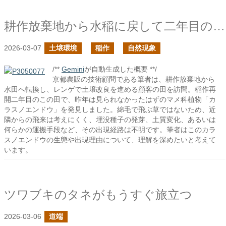
耕作放棄地から水稲に戻して二年目の土でカラスノエンドウを見かけた
2026-03-07
土壌環境
稲作
自然現象
/**
Gemini
が自動生成した概要 **/
京都農販の技術顧問である筆者は、耕作放棄地から
水田へ転換し、レンゲで土壌改良を進める顧客の田を訪問。稲作再
開二年目のこの田で、昨年は見られなかったはずのマメ科植物「カ
ラスノエンドウ」を発見しました。綿毛で飛ぶ草ではないため、近
隣からの飛来は考えにくく、埋没種子の発芽、土質変化、あるいは
何らかの運搬手段など、その出現経路は不明です。筆者はこのカラ
スノエンドウの生態や出現理由について、理解を深めたいと考えて
います。
ツワブキのタネがもうすぐ旅立つ
2026-03-06
道端