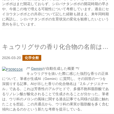
ンポポはまだ開花しておらず、シロバナタンポポの開花時期の早さ
や、今後この地で増える可能性について考察しています。過去にセ
イヨウタンポポとの共存について記した経験も踏まえ、来年同時期
に再訪し、シロバナタンポポの生育状況の変化を観察したいという
意向を示しています。
キュウリグサの香り化合物の名前は何？
2026-03-20
化学全般
/**
Gemini
が自動生成した概要 **/
キュウリグサを抜いた際に感じた強烈な香りの正体
について、筆者が生成AI（Gemini）に質問し、その回答の一つを
深掘りする記事。AIが示した香りの化合物名は「2,6-ノナジエナー
ル」である。これは芳香性のアルデヒドで、多価不飽和脂肪酸であ
るリノレン酸が酸化されることで生成されることが分かった。筆者
は、ウリ科のメロンの風味に関する過去記事でも同様の話題に触れ
たことを想起。この共通点から、ウリ科の果実が脂肪酸を多く含む
傾向にあるのかという新たな考察を提示している。