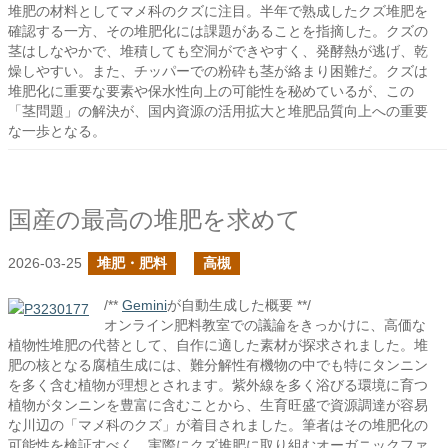
堆肥の材料としてマメ科のクズに注目。半年で熟成したクズ堆肥を
確認する一方、その堆肥化には課題があることを指摘した。クズの
茎はしなやかで、堆積しても空洞ができやすく、発酵熱が逃げ、乾
燥しやすい。また、チッパーでの粉砕も茎が絡まり困難だ。クズは
堆肥化に重要な要素や保水性向上の可能性を秘めているが、この
「茎問題」の解決が、国内資源の活用拡大と堆肥品質向上への重要
な一歩となる。
国産の最高の堆肥を求めて
2026-03-25
堆肥・肥料
高槻
/**
Gemini
が自動生成した概要 **/
オンライン肥料教室での議論をきっかけに、高価な
植物性堆肥の代替として、自作に適した素材が探求されました。堆
肥の核となる腐植生成には、難分解性有機物の中でも特にタンニン
を多く含む植物が理想とされます。紫外線を多く浴びる環境に育つ
植物がタンニンを豊富に含むことから、生育旺盛で資源調達が容易
な川辺の「マメ科のクズ」が着目されました。筆者はその堆肥化の
可能性を検証すべく、実際にクズ堆肥に取り組むオーガニックファ