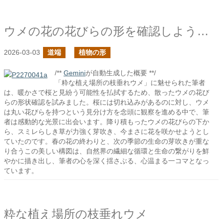
ウメの花の花びらの形を確認しようとしたら
2026-03-03
道端
植物の形
/**
Gemini
が自動生成した概要 **/
「粋な植え場所の枝垂れウメ」に魅せられた筆者
は、暖かさで桜と見紛う可能性を払拭するため、散ったウメの花び
らの形状確認を試みました。桜には切れ込みがあるのに対し、ウメ
は丸い花びらを持つという見分け方を念頭に観察を進める中で、筆
者は感動的な光景に出会います。降り積もったウメの花びらの下か
ら、スミレらしき草が力強く芽吹き、今まさに花を咲かせようとし
ていたのです。春の花の終わりと、次の季節の生命の芽吹きが重な
り合うこの美しい構図は、自然界の繊細な循環と生命の繋がりを鮮
やかに描き出し、筆者の心を深く揺さぶる、心温まる一コマとなっ
ています。
粋な植え場所の枝垂れウメ