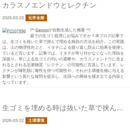
カラスノエンドウとレクチン
2026-03-23
化学全般
/**
Gemini
が自動生成した概要 **/
庭での生ゴミ処理にお悩みですか？本ブログ記事で
は、生ゴミを抜いた草で挟んで埋める独自の方法を紹介。この実践
は、土の物理性向上と、イタチによる掘り返し防止に効果を発揮し
ていると言います。記事では、イタチが寄り付かなくなった理由を
深掘り。草による生ゴミの匂いの遮断や、カラスノエンドウに含ま
れるとされる忌避物質「レクチン」の可能性に言及しています。レ
クチンが哺乳類に毒性を持つ可能性や、それが土壌微生物に与える
影響という新たな疑問を提示し、次回への興味を掻き立てる内容と
なっています。
生ゴミを埋める時は抜いた草で挟んで埋める
2026-03-22
土壌環境