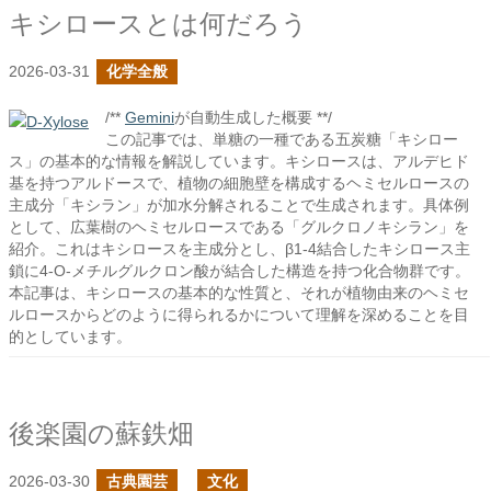
キシロースとは何だろう
2026-03-31
化学全般
/**
Gemini
が自動生成した概要 **/
この記事では、単糖の一種である五炭糖「キシロー
ス」の基本的な情報を解説しています。キシロースは、アルデヒド
基を持つアルドースで、植物の細胞壁を構成するヘミセルロースの
主成分「キシラン」が加水分解されることで生成されます。具体例
として、広葉樹のヘミセルロースである「グルクロノキシラン」を
紹介。これはキシロースを主成分とし、β1-4結合したキシロース主
鎖に4-O-メチルグルクロン酸が結合した構造を持つ化合物群です。
本記事は、キシロースの基本的な性質と、それが植物由来のヘミセ
ルロースからどのように得られるかについて理解を深めることを目
的としています。
後楽園の蘇鉄畑
2026-03-30
古典園芸
文化