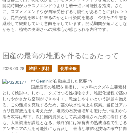
開花時期がカラスノエンドウよりも若干遅い可能性を指摘。さら
に、スズメノエンドウが自家受粉する可能性があることに触れつつ
も、昆虫が蜜を吸いに来るのかという疑問を抱き、今後その生態を
継続して観察していく意向を示しています。開花期間が短いとしな
がらも、植物の奥深さへの探求心が感じられる内容です。
国産の最高の堆肥を作るにあたって
2026-03-28
堆肥・肥料
化学全般
/**
Gemini
が自動生成した概要 **/
国産最高の堆肥を目指し、マメ科のクズを主要素材
として検討中。しかし、クズはつる性植物ゆえ、堆肥化過程で茎の
しなやかさから空洞ができやすく、乾燥しやすいという課題を抱え
る。この難点を克服するため、茎の吸水性向上を模索。当初はアル
カリ性溶液活用を考えたが、堆肥の石灰値増加を避けたい理由から
消石灰等は却下。次に国内資源として高温処理された炭に着目する
も、大量調達が課題となる。最終的には家畜糞の熟成過程で生じる
アンモニアの活用可能性にも言及し、最適な堆肥化技術の確立に向