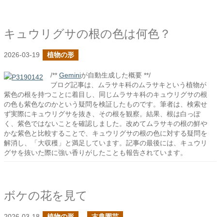
キュウリグサの根の色は何色？
2026-03-19
植物の形
/**
Gemini
が自動生成した概要 **/
ブログ記事は、ムラサキ科のムラサキという植物が
紫色の根を持つことに着目し、同じムラサキ科のキュウリグサの根
の色も紫色なのかという疑問を検証したものです。筆者は、検索せ
ず実際にキュウリグサを抜き、その根を観察。結果、根は白っぽ
く、紫色ではないことを確認しました。改めてムラサキの根の鮮や
かな紫色と比較することで、キュウリグサの根の色に対する疑問を
解消し、「大収穫」と満足しています。記事の最後には、キュウリ
グサを抜いた際に強い香りがしたことも報告されています。
ボケの花を見て
2026-03-18
植物の形
古典園芸