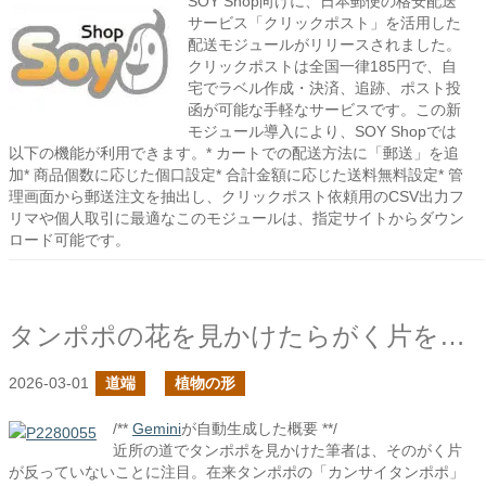
SOY Shop向けに、日本郵便の格安配送
サービス「クリックポスト」を活用した
配送モジュールがリリースされました。
クリックポストは全国一律185円で、自
宅でラベル作成・決済、追跡、ポスト投
函が可能な手軽なサービスです。この新
モジュール導入により、SOY Shopでは
以下の機能が利用できます。* カートでの配送方法に「郵送」を追
加* 商品個数に応じた個口設定* 合計金額に応じた送料無料設定* 管
理画面から郵送注文を抽出し、クリックポスト依頼用のCSV出力フ
リマや個人取引に最適なこのモジュールは、指定サイトからダウン
ロード可能です。
タンポポの花を見かけたらがく片を見たくなる
2026-03-01
道端
植物の形
/**
Gemini
が自動生成した概要 **/
近所の道でタンポポを見かけた筆者は、そのがく片
が反っていないことに注目。在来タンポポの「カンサイタンポポ」