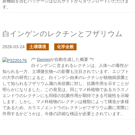
新機能を含むパッケージは公式サイトからダウンロードいただけま
す。
白インゲンのレクチンとフザリウム
2026-03-24
土壌環境
化学全般
/**
Gemini
が自動生成した概要 **/
白インゲンに含まれるレクチンは、人体への毒性が
知られる一方、土壌微生物への影響も注目されています。エジプト
の大学の研究によると、白インゲン由来のレクチンが植物病原菌と
して知られるフザリウム属の糸状菌に対し、抗菌作用を示すことが
明らかになりました。この発見は、同じマメ科植物であるカラスノ
エンドウのレクチンにも同様の抗菌作用が期待できる可能性を示唆
します。しかし、マメ科植物のレクチンは種類によって構造が多様
であるため、カラスノエンドウのレクチンがフザリウム菌に実際に
作用するかどうかは、今後の詳細な検証が必要とされています。