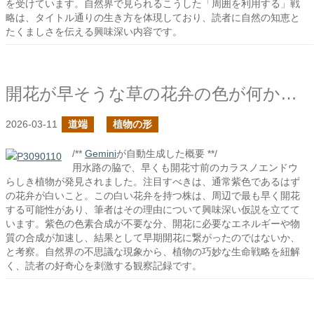
を受けています。自然界で見られるこうした「周囲を利用する」戦
略は、タイトル通りの生き方を体現しており、読者に自然の知恵と
たくましさを伝える興味深い内容です。
開花が早そうな草の花弁の色が何か違う
2026-03-11
道端
植物の形
/**
Gemini
が自動生成した概要 **/
用水路の脇で、早くも開花寸前のカラスノエンドウ
らしき植物が発見されました。注目すべきは、通常紫色であるはず
の花弁が白いこと。この白い花弁を持つ株は、周辺で最も早く開花
する可能性があり、筆者はその理由について興味深い仮説を立てて
います。紫色の色素合成が不要な分、開花に必要なエネルギーや物
質の合成が加速し、結果として早期開花に繋がったのではないか、
と考察。自然界の不思議な現象から、植物の巧妙な生命戦略を紐解
く、読者の好奇心を刺激する観察記録です。