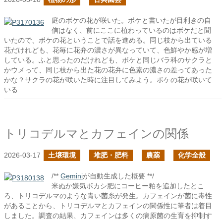
庭のボケの花が咲いた。ボケと書いたが目利きの自
信はなく、前にここに植わっているのはボケだと聞
いたので、ボケの花ということで話を進める。同じ枝から出ている
花だけれども、花毎に花弁の濃さが異なっていて、色鮮やか感が増
している。ふと思ったのだけれども、ボケと同じバラ科のサクラと
かウメって、同じ枝から出た花の花弁に色素の濃さの差ってあった
かな？サクラの花が咲いた時に注目してみよう。ボケの花が咲いて
いる
トリコデルマとカフェインの関係
2026-03-17
土壌環境
堆肥・肥料
農薬
化学全般
/**
Gemini
が自動生成した概要 **/
米ぬか嫌気ボカシ肥にコーヒー粕を追加したとこ
ろ、トリコデルマのような青い菌糸が発生。カフェインが菌に毒性
があることから、トリコデルマとカフェインの関係性に筆者は着目
しました。調査の結果、カフェインは多くの病原菌の生育を抑制す