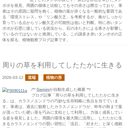
ポポを発見。周囲の個体と比較してもその赤さは際立っており、筆
者はその原因に疑問を抱く。植物の葉が赤くなる一般的な要因であ
る「環境ストレス」や「リン酸欠乏」を考察するが、株がしっかり
育っている点からリン酸欠乏の可能性は低いと判断。特に赤いタン
ポポが石壁に接している状況から、石の冷たさによる寒さが影響し
ているのではないかと推測している。この謎多き赤いタンポポの正
体を探る、植物観察ブログ記事です。
周りの草を利用してしたたかに生きる
2026-03-12
道端
植物の形
/**
Gemini
が自動生成した概要 **/
ブログ記事「周りの草を利用してしたたかに生き
る」は、カラスノエンドウの巧妙な生存戦略に焦点を当てていま
す。筆者は、過去に観察したカラスノエンドウが、昨年の秋まで葉
が茂っていた硬い茎を巧みに支柱として利用し、力強く成長してい
る姿を発見しました。周囲の環境を最大限に活用し、したたかに生
きるカラスノエンドウの賢い習性に「流石」「好きだ」と深く感銘