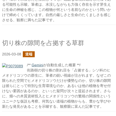
る可能性も示唆。筆者は、水没しながらも力強く存在を示す芽生え
に生命の神秘を感じ、この植物が何という名前なのかという問いか
けで締めくくっています。自然の厳しさと生命のたくましさを感じ
させる、観察に満ちた記事です。
切り株の隙間を占拠する草群
2026-03-08
道端
/**
Gemini
が自動生成した概要 **/
街路樹の切り株の割れ目を「占拠する」シソ科のヒ
メオドリコソウの群生に、筆者の鋭い視線が注がれます。なぜこの
限られた空間でヒメオドリコソウだけが優勢なのか、切り株の隙間
は彼らにとって特別な生育環境なのか、あるいは他の植物を寄せ付
けない要因があるのか、といった疑問が次々と提起されます。さら
に、畑への木質資材投入とヒメオドリコソウの繁殖の関係性という
ユニークな仮説も考察。何気ない道端の植物からも、豊かな学びや
新たな発見があることを示唆する、観察眼に富んだ記事です。