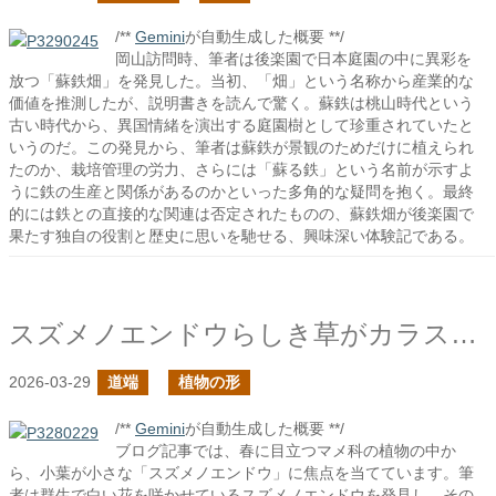
/**
Gemini
が自動生成した概要 **/
岡山訪問時、筆者は後楽園で日本庭園の中に異彩を
放つ「蘇鉄畑」を発見した。当初、「畑」という名称から産業的な
価値を推測したが、説明書きを読んで驚く。蘇鉄は桃山時代という
古い時代から、異国情緒を演出する庭園樹として珍重されていたと
いうのだ。この発見から、筆者は蘇鉄が景観のためだけに植えられ
たのか、栽培管理の労力、さらには「蘇る鉄」という名前が示すよ
うに鉄の生産と関係があるのかといった多角的な疑問を抱く。最終
的には鉄との直接的な関連は否定されたものの、蘇鉄畑が後楽園で
果たす独自の役割と歴史に思いを馳せる、興味深い体験記である。
スズメノエンドウらしき草がカラスノエンドウよりも若干遅く開花していた
2026-03-29
道端
植物の形
/**
Gemini
が自動生成した概要 **/
ブログ記事では、春に目立つマメ科の植物の中か
ら、小葉が小さな「スズメノエンドウ」に焦点を当てています。筆
者は群生で白い花を咲かせているスズメノエンドウを発見し、その