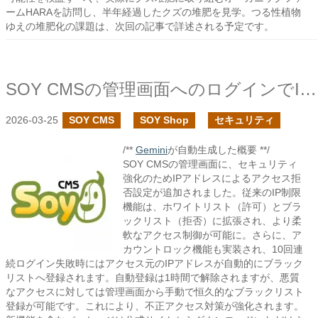
ームHARAを訪問し、半年経過したクズの堆肥を見学。つる性植物
ゆえの堆肥化の課題は、次回の記事で詳述される予定です。
SOY CMSの管理画面へのログインでIPアドレスのアクセス拒否設定を追加しました
2026-03-25
SOY CMS
SOY Shop
セキュリティ
/**
Gemini
が自動生成した概要 **/
SOY CMSの管理画面に、セキュリティ
強化のためIPアドレスによるアクセス拒
否設定が追加されました。従来のIP制限
機能は、ホワイトリスト（許可）とブラ
ックリスト（拒否）に拡張され、より柔
軟なアクセス制御が可能に。さらに、ア
カウントロック機能も実装され、10回連
続ログイン失敗時にはアクセス元のIPアドレスが自動的にブラック
リストへ登録されます。自動登録は1時間で解除されますが、悪質
なアクセスに対しては管理画面から手動で恒久的なブラックリスト
登録が可能です。これにより、不正アクセス対策が強化されます。