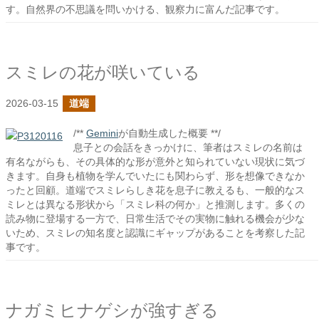
す。自然界の不思議を問いかける、観察力に富んだ記事です。
スミレの花が咲いている
2026-03-15
道端
/**
Gemini
が自動生成した概要 **/
息子との会話をきっかけに、筆者はスミレの名前は
有名ながらも、その具体的な形が意外と知られていない現状に気づ
きます。自身も植物を学んでいたにも関わらず、形を想像できなか
ったと回顧。道端でスミレらしき花を息子に教えるも、一般的なス
ミレとは異なる形状から「スミレ科の何か」と推測します。多くの
読み物に登場する一方で、日常生活でその実物に触れる機会が少な
いため、スミレの知名度と認識にギャップがあることを考察した記
事です。
ナガミヒナゲシが強すぎる