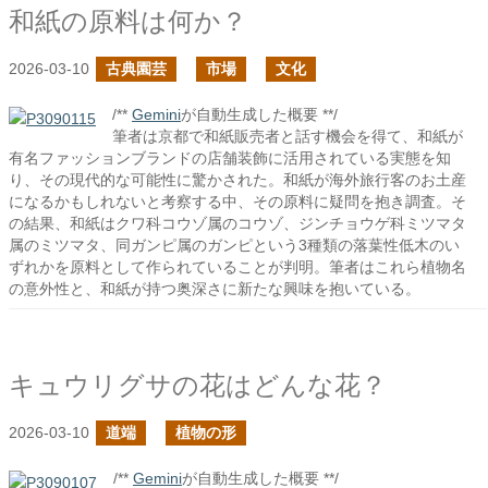
和紙の原料は何か？
2026-03-10
古典園芸
市場
文化
/**
Gemini
が自動生成した概要 **/
筆者は京都で和紙販売者と話す機会を得て、和紙が
有名ファッションブランドの店舗装飾に活用されている実態を知
り、その現代的な可能性に驚かされた。和紙が海外旅行客のお土産
になるかもしれないと考察する中、その原料に疑問を抱き調査。そ
の結果、和紙はクワ科コウゾ属のコウゾ、ジンチョウゲ科ミツマタ
属のミツマタ、同ガンピ属のガンピという3種類の落葉性低木のい
ずれかを原料として作られていることが判明。筆者はこれら植物名
の意外性と、和紙が持つ奥深さに新たな興味を抱いている。
キュウリグサの花はどんな花？
2026-03-10
道端
植物の形
/**
Gemini
が自動生成した概要 **/