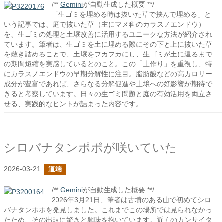
/**
Gemini
が自動生成した概要 **/
「生ゴミを埋める時は抜いた草で挟んで埋める」と
いう記事では、庭で抜いた草（主にマメ科のカラスノエンドウ）
を、生ゴミの処理と土壌改善に活用するユニークな方法が紹介され
ています。筆者は、生ゴミを土に埋める際にその下と上に抜いた草
を敷き詰めることで、土壌をフカフカにし、生ゴミが土に還るまで
の期間短縮を実感しているとのこと。この「土作り」を重視し、特
にカラスノエンドウの早期分解性に注目。脂肪酸などの高カロリー
成分が豊富であれば、さらなる分解促進や土壌への好影響が期待で
きると考察しています。日々の生ゴミ問題と庭の有効活用を両立さ
せる、実践的なヒントが詰まった内容です。
シロバナタンポポが咲いていた
2026-03-21
道端
/**
Gemini
が自動生成した概要 **/
2026年3月21日、筆者は古墳のある山で初めてシロ
バナタンポポを発見しました。これまでこの場所では見られなかっ
たため、その出現に驚きと興味を抱いています。近くのカンサイタ