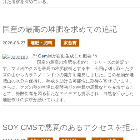
けた考察を深めている。
国産の最高の堆肥を求めての追記
2026-03-27
堆肥・肥料
家畜糞
/**
Gemini
が自動生成した概要 **/
「国産の最高の堆肥を求めて」シリーズの追記で
す。マメ科のクズを最高の堆肥候補とする中、今回は刈り取ったク
ズの山からカラスノエンドウの発芽を発見しました。この植物が堆
肥山の水分を保持し、熟成を助ける可能性に期待を寄せています。
さらに、クズの茎の空洞に発酵初期の牛糞や馬糞などを充填するこ
とで、発酵促進を図る新たなアイデアも提示され、自然を活かした
堆肥作りの探求が続いています。
SOY CMSで悪意のあるアクセスを拒否できる設定を追加しました