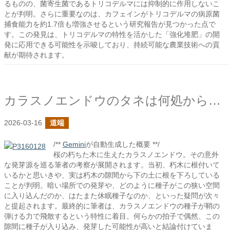
るものの、菌寄生菌であるトリコデルマには抑制的に作用しないこ
とが判明。さらに重要なのは、カフェインがトリコデルマの病原菌
捕食能力を約1.7倍も増強させるという研究報告が見つかった点で
す。この発見は、トリコデルマの特性を活かした「強化堆肥」の開
発に応用できる可能性を示唆しており、持続可能な農業技術への貢
献が期待されます。
カラスノエンドウのタネは何処からやってきた？
2026-03-16
道端
/**
Gemini
が自動生成した概要 **/
桜の朽ちた木に生えたカラスノエンドウ。その意外
な発芽源を巡る筆者の考察が展開されます。当初、朽木に根付いて
いるかと思いきや、実は朽木の隙間から下の土に根を下ろしている
ことが判明。暗い場所での発芽や、どのように種子がこの狭い空間
に入り込んだのか、はたまた休眠種子なのか、といった疑問が次々
と提起されます。最終的に筆者は、カラスノエンドウの種子が鞘の
弾ける力で飛散するという特性に着目。何らかの拍子で偶然、この
隙間に種子が入り込み、発芽した可能性が高いと結論付けていま