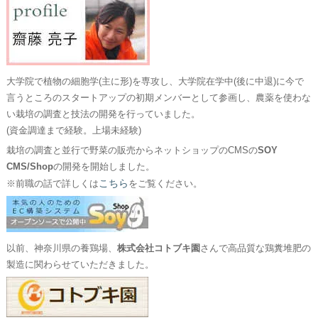
大学院で植物の細胞学(主に形)を専攻し、大学院在学中(後に中退)に今で
言うところのスタートアップの初期メンバーとして参画し、農薬を使わな
い栽培の調査と技法の開発を行っていました。
(資金調達まで経験。上場未経験)
栽培の調査と並行で野菜の販売からネットショップのCMSの
SOY
CMS/Shop
の開発を開始しました。
こちら
※前職の話で詳しくは
をご覧ください。
以前、神奈川県の養鶏場、
株式会社コトブキ園
さんで高品質な鶏糞堆肥の
製造に関わらせていただきました。