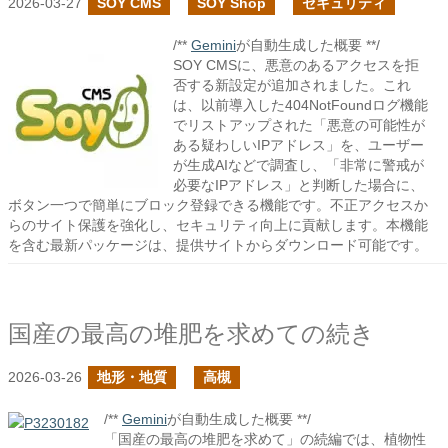
2026-03-27
SOY CMS
SOY Shop
セキュリティ
/**
Gemini
が自動生成した概要 **/
SOY CMSに、悪意のあるアクセスを拒
否する新設定が追加されました。これ
は、以前導入した404NotFoundログ機能
でリストアップされた「悪意の可能性が
ある疑わしいIPアドレス」を、ユーザー
が生成AIなどで調査し、「非常に警戒が
必要なIPアドレス」と判断した場合に、
ボタン一つで簡単にブロック登録できる機能です。不正アクセスか
らのサイト保護を強化し、セキュリティ向上に貢献します。本機能
を含む最新パッケージは、提供サイトからダウンロード可能です。
国産の最高の堆肥を求めての続き
2026-03-26
地形・地質
高槻
/**
Gemini
が自動生成した概要 **/
「国産の最高の堆肥を求めて」の続編では、植物性