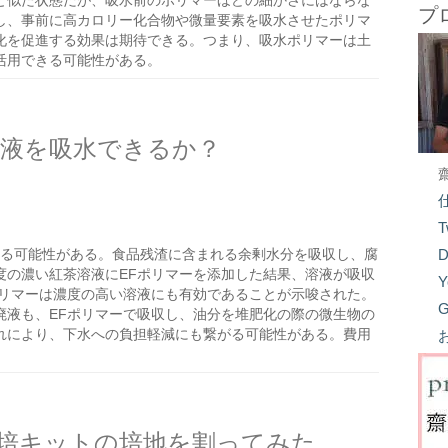
と似た状態だが、吸水前のポリマーほどの細かさにはならな
プ
し、事前に高カロリー化合物や微量要素を吸水させたポリマ
化を促進する効果は期待できる。つまり、吸水ポリマーは土
活用できる可能性がある。
溶液を吸水できるか？
T
する可能性がある。食品残渣に含まれる余剰水分を吸収し、腐
D
度の濃い紅茶溶液にEFポリマーを添加した結果、溶液が吸収
Y
ポリマーは濃度の高い溶液にも有効であることが示唆された。
G
廃液も、EFポリマーで吸収し、油分を堆肥化の際の微生物の
れにより、下水への負担軽減にも繋がる可能性がある。費用
培キットの培地を割ってみた