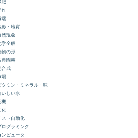
緑肥
稲作
道端
地形・地質
自然現象
化学全般
植物の形
古典園芸
光合成
市場
ビタミン・ミネラル・味
おいしい水
高槻
文化
テスト自動化
プログラミング
コンピュータ