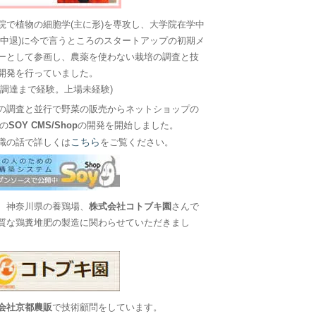
院で植物の細胞学(主に形)を専攻し、大学院在学中
に中退)に今で言うところのスタートアップの初期メ
ーとして参画し、農薬を使わない栽培の調査と技
開発を行っていました。
金調達まで経験。上場未経験)
の調査と並行で野菜の販売からネットショップの
Sの
SOY CMS/Shop
の開発を開始しました。
こちら
職の話で詳しくは
をご覧ください。
、神奈川県の養鶏場、
株式会社コトブキ園
さんで
質な鶏糞堆肥の製造に関わらせていただきまし
会社京都農販
で技術顧問をしています。