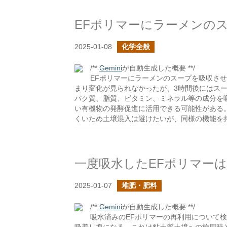
EFポリマーにラーメンの
2025-01-08
化学全般
/**
Gemini
が自動生成した概要 **/
EFポリマーにラーメンのスープを吸収さ
まり変化が見られなかったが、3時間後にはス
パク質、脂質、ビタミン、ミネラル等の成分を
い有機物の発酵促進に活用できる可能性がある
くいため土壌混入は避けたいが、同様の機能を
一度吸水したEFポリマー
2025-01-07
堆肥・肥料
/**
Gemini
が自動生成した概要 **/
吸水済みのEFポリマーの再利用について