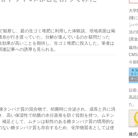
大学
(後
ンバ
て観察し、庭の生ゴミ堆肥に利用した体験談。培地表面は褐
法の
菌糸が行き渡っていた。分解が進んでいるのか疑問だった
(資
良効果が高いことを期待し、生ゴミ堆肥に投入した。筆者は
栽培
関連記事への誘導も見られる。
CM
※前
以前
高品
た。
糖タンパク質の混合物で、幼菌時に分泌され、成長と共に消
き、高い保湿性で幼菌の水分蒸発を防ぐ役割を持つ。ムチン
。補足として、ムチンは粘性のある糖タンパク質の慣用的な
のない糖タンパク質も存在するため、化学物質名としては使
株式