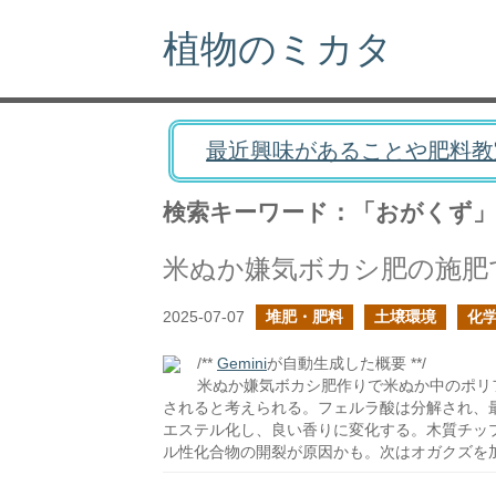
植物のミカタ
最近興味があることや肥料教
検索キーワード：「おがくず」
2025-07-07
堆肥・肥料
土壌環境
化
/**
Gemini
が自動生成した概要 **/
米ぬか嫌気ボカシ肥作りで米ぬか中のポリ
されると考えられる。フェルラ酸は分解され、
エステル化し、良い香りに変化する。木質チッ
ル性化合物の開裂が原因かも。次はオガクズを