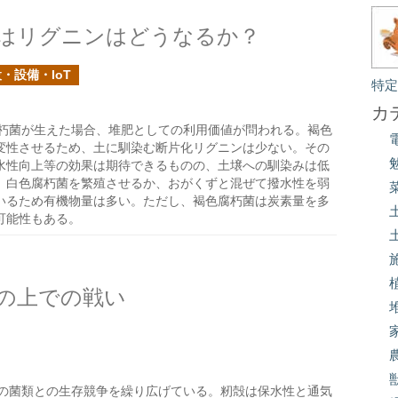
はリグニンはどうなるか？
・設備・IoT
特
カ
朽菌が生えた場合、堆肥としての利用価値が問われる。褐色
変性させるため、土に馴染む断片化リグニンは少ない。その
水性向上等の効果は期待できるものの、土壌への馴染みは低
、白色腐朽菌を繁殖させるか、おがくずと混ぜて撥水性を弱
いるため有機物量は多い。ただし、褐色腐朽菌は炭素量を多
可能性もある。
の上での戦い
の菌類との生存競争を繰り広げている。籾殻は保水性と通気