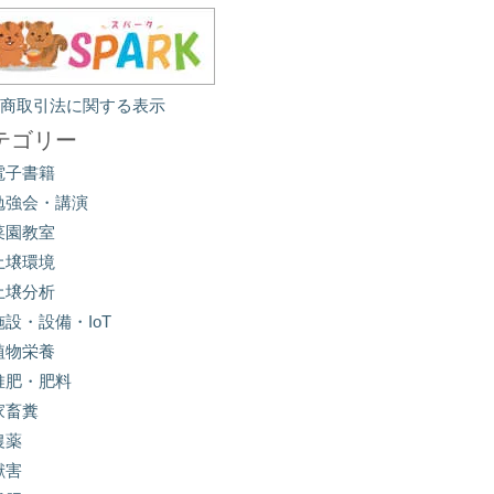
定商取引法に関する表示
テゴリー
電子書籍
勉強会・講演
菜園教室
土壌環境
土壌分析
施設・設備・IoT
植物栄養
堆肥・肥料
家畜糞
農薬
獣害