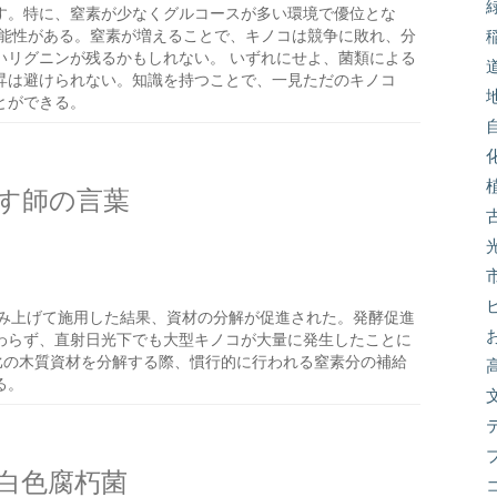
す。特に、窒素が少なくグルコースが多い環境で優位とな
可能性がある。窒素が増えることで、キノコは競争に敗れ、分
いリグニンが残るかもしれない。 いずれにせよ、菌類による
昇は避けられない。知識を持つことで、一見ただのキノコ
とができる。
す師の言葉
み上げて施用した結果、資材の分解が促進された。発酵促進
わらず、直射日光下でも大型キノコが大量に発生したことに
比の木質資材を分解する際、慣行的に行われる窒素分の補給
る。
白色腐朽菌