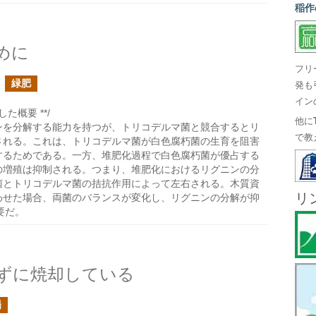
稲作
めに
フリ
緑肥
発も
イン
た概要 **/
他に
ンを分解する能力を持つが、トリコデルマ菌と競合するとリ
で教
される。これは、トリコデルマ菌が白色腐朽菌の生育を阻害
するためである。一方、堆肥化過程で白色腐朽菌が優占する
の増殖は抑制される。つまり、堆肥化におけるリグニンの分
菌とトリコデルマ菌の拮抗作用によって左右される。木質資
リ
わせた場合、両菌のバランスが変化し、リグニンの分解が抑
要だ。
ずに焼却している
場