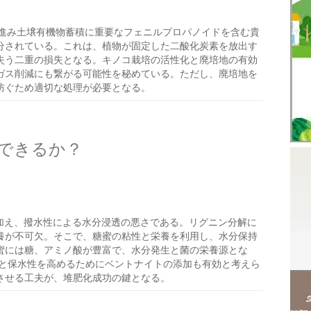
進み土壌有機物蓄積に重要なフェニルプロパノイドを含む貴
分されている。これは、植物が固定した二酸化炭素を放出す
失う二重の損失となる。キノコ栽培の活性化と廃培地の有効
ガス削減にも繋がる可能性を秘めている。ただし、廃培地を
防ぐため適切な処理が必要となる。
できるか？
に加え、撥水性による水分浸透の悪さである。リグニン分解に
養が不可欠。そこで、糖蜜の粘性と栄養を利用し、水分保持
蜜には糖、アミノ酸が豊富で、水分発生と菌の栄養源とな
給と保水性を高めるためにベントナイトの添加も有効と考えら
させる工夫が、堆肥化成功の鍵となる。