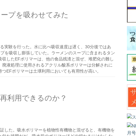
スープを吸わせてみた
せる実験を行った。水に比べ吸収速度は遅く、30分後ではあ
ープを吸収し膨張していた。ラーメンのスープに含まれるタン
吸収したEFポリマーは、他の食品残渣と混ぜ、堆肥化の難し
。廃液処理に使用されるアクリル酸系ポリマーは分解されに
持つEFポリマーは土壌利用においても有用性が高い。
は再利用できるのか？
検証した。吸水ポリマーを植物性有機物と混ぜると、有機物を