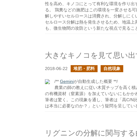
性を高め、キノコにとって有利な環境を作り出
る。 鶏糞などの施肥はこの環境を一変させる
解しやすいセルロースは消費され、分解しにく
セルロース分解は熱を発生させるため、地温上
も、微生物間の攻防という新たな視点で見るこ
大きなキノコを見て思い出
2018-06-22
堆肥・肥料
自然現象
/**
Gemini
が自動生成した概要 **/
農業の師の教えに従い木質チップを高く積
の有機資材（窒素源）を加えていないにもかか
筆者は驚く。この現象を通し、筆者は「高C/N
は本当に必要なのか？」という疑問を呈してい
リグニンの分解に関与する