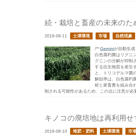
続・栽培と畜産の未来のた
2018-08-11
土壌環境
市場
自然現象
/**
Gemini
が自動生成し
白色腐朽菌はリグニ
グニンの分解が抑制
する抗生物質を産生
と、トリコデルマ菌
解効率は、白色腐朽
材と家畜糞を組み合
制される可能性があるため、この点に注意が必
キノコの廃培地は再利用せ
2018-08-10
堆肥・肥料
土壌環境
市