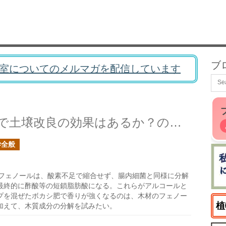
ブ
室についてのメルマガを配信しています
米ぬか嫌気ボカシ肥の施肥で土壌改良の効果はあるか？の続き
学全般
フェノールは、酸素不足で縮合せず、腸内細菌と同様に分解
最終的に酢酸等の短鎖脂肪酸になる。これらがアルコールと
プを混ぜたボカシ肥で香りが強くなるのは、木材のフェノー
植
加えて、木質成分の分解を試みたい。