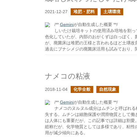
2021-12-27
堆肥・肥料
土壌環境
/**
Gemini
が自動生成した概要 **/
しいたけ栽培キットの使用済み培地を割っ
色化していたが、内部のおがくずは白っぽく、
が、廃菌床は堆肥の王様と言われるほど土壌改
過去にブナシメジの廃菌床活用も試みており、
ナメコの粘液
2018-11-04
化学全般
自然現象
/**
Gemini
が自動生成した概要 **/
ナメコのヌルヌル成分はムチンと呼ばれる
失する。ムチンは細胞保護や潤滑物質として働
は人体にも重要だが、この記事では詳細は割愛
総称だが、化学物質としては多様であり、粘性
用が減少傾向にある。