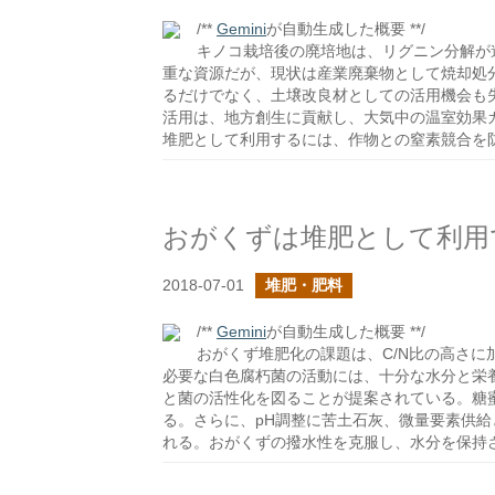
/**
Gemini
が自動生成した概要 **/
キノコ栽培後の廃培地は、リグニン分解が
重な資源だが、現状は産業廃棄物として焼却処
るだけでなく、土壌改良材としての活用機会も
活用は、地方創生に貢献し、大気中の温室効果
堆肥として利用するには、作物との窒素競合を
おがくずは堆肥として利用
2018-07-01
堆肥・肥料
/**
Gemini
が自動生成した概要 **/
おがくず堆肥化の課題は、C/N比の高さ
必要な白色腐朽菌の活動には、十分な水分と栄
と菌の活性化を図ることが提案されている。糖
る。さらに、pH調整に苦土石灰、微量要素供
れる。おがくずの撥水性を克服し、水分を保持