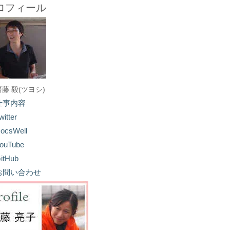
ロフィール
齋藤 毅(ツヨシ)
仕事内容
witter
ocsWell
ouTube
itHub
お問い合わせ