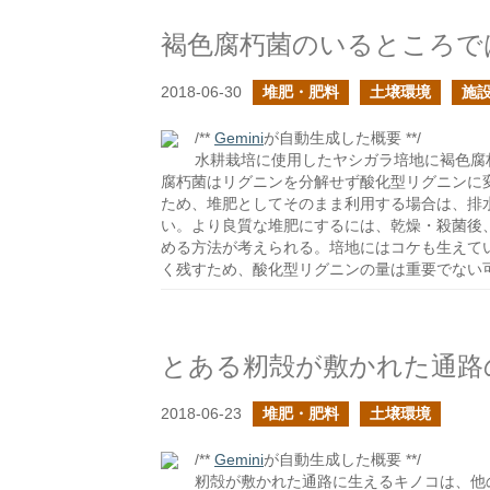
褐色腐朽菌のいるところで
2018-06-30
堆肥・肥料
土壌環境
施設
/**
Gemini
が自動生成した概要 **/
水耕栽培に使用したヤシガラ培地に褐色腐
腐朽菌はリグニンを分解せず酸化型リグニンに
ため、堆肥としてそのまま利用する場合は、排
い。より良質な堆肥にするには、乾燥・殺菌後
める方法が考えられる。培地にはコケも生えて
く残すため、酸化型リグニンの量は重要でない
とある籾殻が敷かれた通路
2018-06-23
堆肥・肥料
土壌環境
/**
Gemini
が自動生成した概要 **/
籾殻が敷かれた通路に生えるキノコは、他