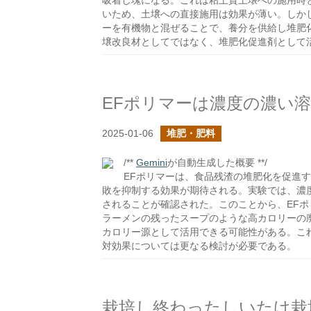
吸着し塊になる。これは粘土質土壌への施用時
いため、土壌への直接施用は効果が薄い。しか
ーを有機物と混ぜることで、養分を供給し堆肥
壌改良材としてではなく、堆肥化促進剤として
EFポリマーは濃度の濃い
2025-01-06
堆肥・肥料
/**
Gemini
が自動生成した概要 **/
EFポリマーは、食品残渣の堆肥化を促進
敗を抑制する効果が期待される。実験では、濃
されることが確認された。このことから、EF
ラーメンの残ったスープのような高カロリーの
カロリー源として活用できる可能性がある。こ
対効果については更なる検討が必要である。
栽培し終わったしいたけ栽