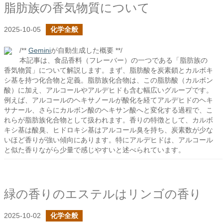
脂肪族の香気物質について
2025-10-05
化学全般
/**
Gemini
が自動生成した概要 **/
本記事は、食品香料（フレーバー）の一つである「脂肪族の
香気物質」について解説します。まず、脂肪酸を炭素鎖とカルボキ
シ基を持つ化合物と定義。脂肪族化合物は、この脂肪酸（カルボン
酸）に加え、アルコールやアルデヒドも含む幅広いグループです。
例えば、アルコールのヘキサノールが酸化を経てアルデヒドのヘキ
サナール、さらにカルボン酸のヘキサン酸へと変化する過程で、こ
れらが脂肪族化合物として扱われます。香りの特徴として、カルボ
キシ基は酸臭、ヒドロキシ基はアルコール臭を持ち、炭素数が少な
いほど香りが強い傾向にあります。特にアルデヒドは、アルコール
と似た香りながら少量で感じやすいと述べられています。
緑の香りのエステルはリンゴの香り
2025-10-02
化学全般