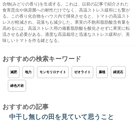
合物(みどりの香り)を生成する。これは、以前の記事で紹介された
食害昆虫や病原菌への耐性だけでなく、高温ストレス緩和にも繋が
る。この香り化合物をハウス内で揮発させると、トマトの高温スト
レスが軽減され、花落ちも減少した。果実の不飽和脂肪酸含有量を
高めるには、高温ストレス用の備蓄脂肪酸を酸化させずに果実に転
流させる必要がある。適度な高温栽培と迅速なストレス緩和が、美
味しいトマトを作る鍵となる。
おすすめの検索キーワード
減肥
地力
モンモリロナイト
ゼオライト
腐植
緑泥石
緑色片岩
おすすめの記事
中干し無しの田を見ていて思うこと