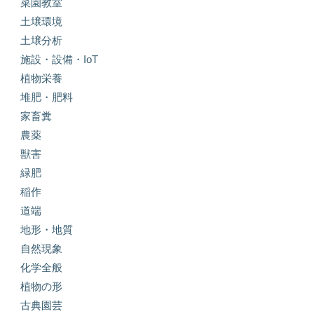
菜園教室
土壌環境
土壌分析
施設・設備・IoT
植物栄養
堆肥・肥料
家畜糞
農薬
獣害
緑肥
稲作
道端
地形・地質
自然現象
化学全般
植物の形
古典園芸