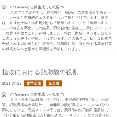
/**
Gemini
が自動生成した概要 **/
このブログ記事では、緑の香り（GLVs）の主要成分であるヘ
キサノールと有機酸のエステルについて掘り下げています。筆者
は、香り化合物の命名規則から「酪酸ヘキシル」や「酢酸ヘキシ
ル」の存在を調査。その結果、両化合物が実在し、共にフルーティ
ーな香りを放つことが判明しました。特に「酢酸ヘキシル」はリン
ゴのような香りが特徴とされています。この発見は、様々な植物で
合成される緑の香りが、将来的に収穫時に良い香りがする葉物野菜
の栽培方法へと繋がる可能性を示唆しています。
植物における脂肪酸の役割
2021-07-23
化学全般
光合成
/**
Gemini
が自動生成した概要 **/
トマト果実の品質向上を目指し、脂肪酸の役割に着目した記
事。細胞膜構成要素以外に、遊離脂肪酸が環境ストレスへの耐性に
関与している。高温ストレス下では、葉緑体内の不飽和脂肪酸(リ
ノレン酸)が活性酸素により酸化され、ヘキサナールなどの香り化