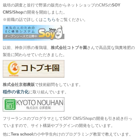
栽培の調査と並行で野菜の販売からネットショップのCMSの
SOY
CMS/Shop
の開発を開始しました。
こちら
※前職の話で詳しくは
をご覧ください。
以前、神奈川県の養鶏場、
株式会社コトブキ園
さんで高品質な鶏糞堆肥の
製造に関わらせていただきました。
株式会社京都農販
で技術顧問をしています。
稲作の省力化
に取り組んでいます。
フリーランスのプログラマとしてSOY CMS/Shopの開発も引き続き行っ
ていますので、サイト構築やプラグインの開発をしています。
他に
Tera school
の小中学生向けのプログラミング教室で教えています。