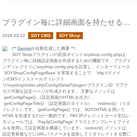
プラグイン毎に詳細画面を持たせる拡張ポイントsoyshop.config.php
2018-03-12
SOY CMS
SOY Shop
/**
Gemini
が自動生成した概要 **/
SOY Shopプラグインの拡張ポイントsoyshop.config.phpは、
プラグイン毎に詳細設定画面を作成するための機能です。プラグイ
ンディレクトリにsoyshop.config.phpを設置し、インターフェース
`SOYShopConfigPageBase`を実装することで、`http://ドメイ
ン/CMSインストールディレクト
リ/soyshop/index.php/Config/Detail?plugin=プラグインID` でアク
セス可能な設定ページが生成されます。 主要なメソッドは
`getConfigPage()`（設定画面のHTMLを出力）、
`getConfigPageTitle()`（設定画面のタイトル）、`redirect()`（リダ
イレクト）です。`getConfigPage()`では、SOY2HTMLを用いて
HTMLを生成するのが一般的です。PAY.JPクレジットカード支払い
モジュールでは、`PayJpConfigPage`クラスとテンプレートファイ
ルを使用して設定画面を構築しています。`redirect()`メソッドは、
設定更新後などにURLパラメータを追加してリダイレクトする際に