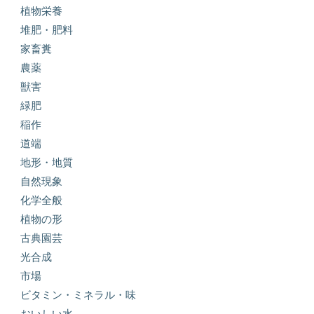
植物栄養
堆肥・肥料
家畜糞
農薬
獣害
緑肥
稲作
道端
地形・地質
自然現象
化学全般
植物の形
古典園芸
光合成
市場
ビタミン・ミネラル・味
おいしい水