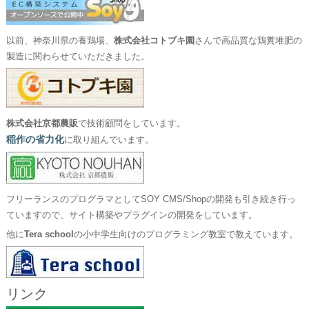
以前、神奈川県の養鶏場、
株式会社コトブキ園
さんで高品質な鶏糞堆肥の
製造に関わらせていただきました。
株式会社京都農販
で技術顧問をしています。
稲作の省力化
に取り組んでいます。
フリーランスのプログラマとしてSOY CMS/Shopの開発も引き続き行っ
ていますので、サイト構築やプラグインの開発をしています。
他に
Tera school
の小中学生向けのプログラミング教室で教えています。
リンク