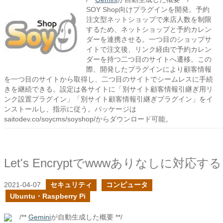
SOY Shop向けプラグインを開発。予約
注文型ネットショップで来店人数を制限
するため、ネットショップと予約カレン
ダーを連携させる。一つ目のショップサ
イトで注文後、リンク経由で予約カレン
ダーを持つ二つ目のサイトへ遷移。この
際、開発したプラグインにより顧客情報
を一つ目のサイトから取得し、二つ目のサイトでシームレスに手続
きを継続できる。設定は各サイトに「別サイト顧客情報引継ぎ用リ
ンク設置プラグイン」「別サイト顧客情報引継ぎプラグイン」をイ
ンストールし、指示に従う。パッケージは
saitodev.co/soycms/soyshop/からダウンロード可能。
Let's Encryptでwwwありなしに対応する
2021-04-07
セキュリティ
コンピュータ
Ubuntu・Raspberry Pi
/**
Gemini
が自動生成した概要 **/