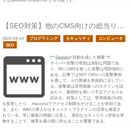
ドはsaitodev.co/soycms/ から可能です。
【SEO対策】他のCMS向けの総当り攻撃を避ける
2020-04-14
プログラミング
セキュリティ
コンピュータ
SEO
/**
Gemini
が自動生成した概要 **/
サイバー攻撃の増加は深刻な問題であ
り、特にCMSを狙った攻撃は増加傾向に
ある。記事ではSOY CMSへの攻撃事例
を通して、その脅威を具体的に示してい
る。攻撃者は管理画面へのログインを試
みたり、脆弱性を突いて不正アクセスを
試みる。対策としては、管理画面のURL
を変更したり、.htaccessでアクセス制限をかけることが有効であ
る。また、WAFの導入やセキュリティプラグインの活用も推奨さ
れている。常に最新の情報に注意し、適切なセキュリティ対策を実
施することで、被害を最小限に抑えることが重要である。