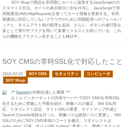
SOY Shopで商品を非同期にカートに追加するJavaScriptのカ
スタマイズ方法。カートの表示部分にIDを付与し、JavaScriptで非
同期通信(XMLHttpRequest)を使ってカート情報を更新する。非同
期通信に対応していないブラウザのために同期処理へのフォールバ
ックと、タイムアウト時の処理も追加。さらに、ボタンの連打防止
策として実行中フラグを用いて多重リクエストを防いでいる。これ
らの機能をプラグイン化することも検討中。
SOY CMSの常時SSL化で対応したこと
2016-02-01
SOY CMS
セキュリティ
コンピュータ
SOY Shop
/**
Gemini
が自動生成した概要 **/
さくらインターネットの共有サーバーでSOY CMSを常時SSL
化するために実施した手順を紹介。画像パスの修正、SNI SSL対
応、リダイレクト設定、サイトURLの変更、サイトマップ作成と
Search Console登録を行った。画像パスは絶対パスに変更し、SNI
SSLのためにSOY CMS本体のコードを修正。リダイレクトは
index.phpに記述、サイトURLもhttpsに変更した。最後にサイトマ