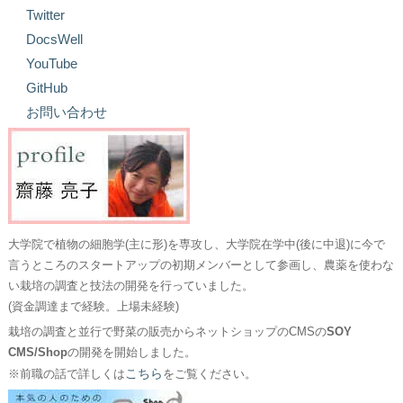
Twitter
DocsWell
YouTube
GitHub
お問い合わせ
大学院で植物の細胞学(主に形)を専攻し、大学院在学中(後に中退)に今で
言うところのスタートアップの初期メンバーとして参画し、農薬を使わな
い栽培の調査と技法の開発を行っていました。
(資金調達まで経験。上場未経験)
栽培の調査と並行で野菜の販売からネットショップのCMSの
SOY
CMS/Shop
の開発を開始しました。
こちら
※前職の話で詳しくは
をご覧ください。