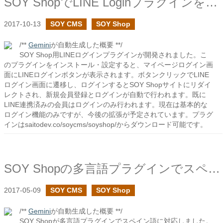
SOY ShopでLINE Loginプラグインを作成しました
2017-10-13
SOY CMS
SOY Shop
/**
Gemini
が自動生成した概要 **/
SOY Shop用LINEログインプラグインが開発されました。こ
のプラグインをインストール・設定すると、マイページログイン画
面にLINEログインボタンが表示されます。ボタンクリックでLINE
ログイン画面に遷移し、ログインするとSOY Shopサイトにリダイ
レクトされ、新規会員登録とログインが自動で行われます。既に
LINE連携済みの会員はログインのみ行われます。現在は基本的な
ログイン機能のみですが、今後の拡張が予定されています。プラグ
インはsaitodev.co/soycms/soyshop/からダウンロード可能です。
SOY Shopの多言語プラグインでスペイン語設定を追加しました
2017-05-09
SOY CMS
SOY Shop
/**
Gemini
が自動生成した概要 **/
SOY Shopが多言語プラグインでスペイン語に対応しました。