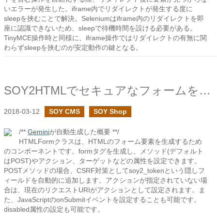
いエラーが発生した。iframe内でリダイレクトが発生する度に
sleepを挟むことで解決。Seleniumはiframe内のリダイレクトを即
座に認識できないため、sleepで待機時間を設ける必要がある。
TinyMCE操作時と同様に、iframe操作ではリダイレクトの有無に関
わらずsleepを挟むのが安定動作の鍵となる。
SOY2HTMLでセキュアなフォームを設置する - HTMLForm編
2018-03-12
SOY CMS
SOY Shop
/**
Gemini
が自動生成した概要 **/
HTMLFormクラスは、HTMLのフォーム要素を生成するため
のコンポーネントです。formタグを生成し、メソッド(デフォルト
はPOST)やアクション、ターゲットなどの属性を設定できます。
POSTメソッドの場合、CSRF対策としてsoy2_tokenという隠しフ
ィールドを自動的に追加します。アクションが指定されていない場
合は、現在のリクエストURIがアクションとして設定されます。ま
た、JavaScriptのonSubmitイベントを設定することも可能です。
disabled属性の設定も可能です。