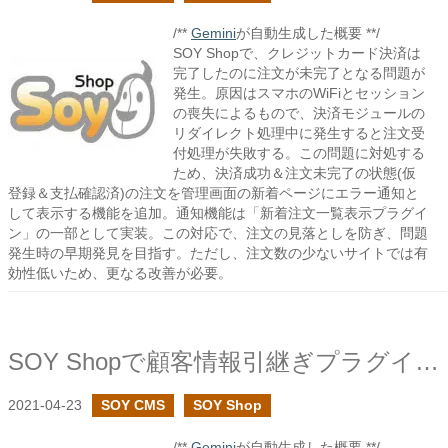
/**
Gemini
が自動生成した概要 **/
SOY Shopで、クレジットカード決済は
完了したのに注文が未完了となる問題が
発生。原因はスマホのWiFiとセッション
の喪失によるもので、決済モジュールの
リダイレクト処理中に発生すると注文受
付処理が失敗する。この問題に対処する
ため、決済成功＆注文未完了の状態(仮
登録＆支払確認済)の注文を管理画面の新着ページにエラー通知と
して表示する機能を追加。通知機能は「新着注文一覧表示プラグイ
ン」の一部として実装。この対応で、注文の見落としを防ぎ、問題
発生時の早期発見を目指す。ただし、注文数の少ないサイトでは有
効性低いため、更なる改善が必要。
SOY Shopで顧客情報引継ぎプラグインを作成しました
2021-04-23
SOY CMS
SOY Shop
/**
Gemini
が自動生成した概要 **/