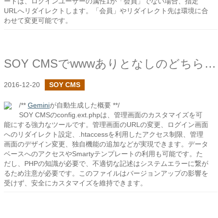
ードは、ログインユーザーの属性1が「会員」でない場合、指定
URLへリダイレクトします。「会員」やリダイレクト先は環境に合
わせて変更可能です。
SOY CMSでwwwありとなしのどちらでもアクセスできるサイトでの管理画面の対応
2016-12-20
SOY CMS
/**
Gemini
が自動生成した概要 **/
SOY CMSのconfig.ext.phpは、管理画面のカスタマイズを可
能にする強力なツールです。管理画面のURLの変更、ログイン画面
へのリダイレクト設定、.htaccessを利用したアクセス制限、管理
画面のデザイン変更、独自機能の追加などが実現できます。データ
ベースへのアクセスやSmartyテンプレートの利用も可能です。た
だし、PHPの知識が必要で、不適切な記述はシステムエラーに繋が
るため注意が必要です。このファイルはバージョンアップの影響を
受けず、安全にカスタマイズを維持できます。