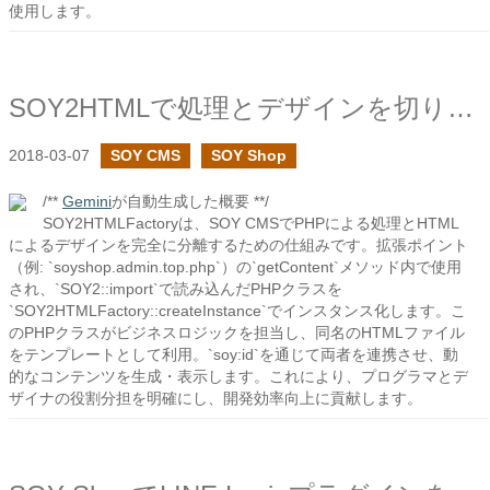
使用します。
SOY2HTMLで処理とデザインを切り分ける
2018-03-07
SOY CMS
SOY Shop
/**
Gemini
が自動生成した概要 **/
SOY2HTMLFactoryは、SOY CMSでPHPによる処理とHTML
によるデザインを完全に分離するための仕組みです。拡張ポイント
（例: `soyshop.admin.top.php`）の`getContent`メソッド内で使用
され、`SOY2::import`で読み込んだPHPクラスを
`SOY2HTMLFactory::createInstance`でインスタンス化します。こ
のPHPクラスがビジネスロジックを担当し、同名のHTMLファイル
をテンプレートとして利用。`soy:id`を通じて両者を連携させ、動
的なコンテンツを生成・表示します。これにより、プログラマとデ
ザイナの役割分担を明確にし、開発効率向上に貢献します。