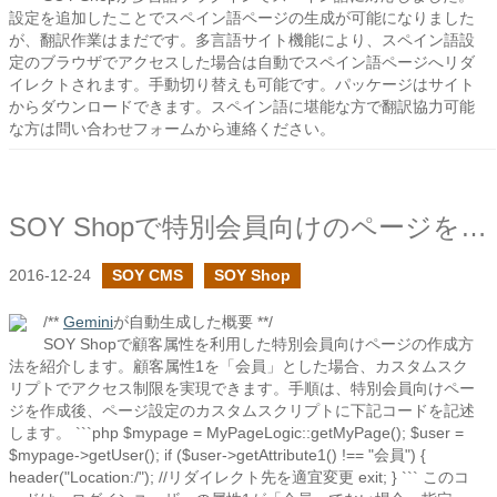
設定を追加したことでスペイン語ページの生成が可能になりました
が、翻訳作業はまだです。多言語サイト機能により、スペイン語設
定のブラウザでアクセスした場合は自動でスペイン語ページへリダ
イレクトされます。手動切り替えも可能です。パッケージはサイト
からダウンロードできます。スペイン語に堪能な方で翻訳協力可能
な方は問い合わせフォームから連絡ください。
SOY Shopで特別会員向けのページを作成する
2016-12-24
SOY CMS
SOY Shop
/**
Gemini
が自動生成した概要 **/
SOY Shopで顧客属性を利用した特別会員向けページの作成方
法を紹介します。顧客属性1を「会員」とした場合、カスタムスク
リプトでアクセス制限を実現できます。手順は、特別会員向けペー
ジを作成後、ページ設定のカスタムスクリプトに下記コードを記述
します。 ```php $mypage = MyPageLogic::getMyPage(); $user =
$mypage->getUser(); if ($user->getAttribute1() !== "会員") {
header("Location:/"); //リダイレクト先を適宜変更 exit; } ``` このコ