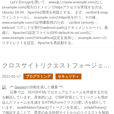
Let's Encryptを用いて、wwwあり(www.example.com)なし
(example.com)両方のドメインでhttpsアクセスを実現する方法。
Ubuntu 18.04、Apache2環境を前提とする。 まず、certbotをsnap
でインストールし、example.comのhttps化を行う。その後、
www.example.comの証明書取得のため、`certbot certonly --
webroot`コマンドを実行(webroot-pathはドキュメントルート)。最
後に、Apacheの設定ファイル(000-default-le-ssl.conf)に
www.example.comのVirtualHost設定を追加し、example.comへの
リダイレクトを設定、Apacheを再起動する。
クロスサイトリクエストフォージェリを回避する方法を探る
2021-01-17
プログラミング
セキュリティ
/**
Gemini
が自動生成した概要 **/
記事では、SOY2HTMLでセキュアなフォームを作成する方法
を解説しています。具体的には、CSRF対策としてトークンを埋め
込んだフォームを生成するHTMLFormクラスの使い方を紹介して
います。 buildHiddenToken()でトークンを生成し、isValidToken()
で検証することで、悪意のある外部サイトからのリクエストを無効