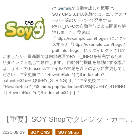
/**
Gemini
が自動生成した概要 **/
SOY CMS 3.14.0以降では、エックスサ
ーバー等のサーバーで発生する
PATH_INFOの自動付与による問題を解
消しました。従来は
「https://example.com/hoge」にアクセ
スすると「https://example.com/hoge?
pathinfo=hoge」にリダイレクトされて
いましたが、最新版では内部処理でPATH_INFOを補完するため、
リダイレクト無しで動作します。 自動付与機能を無効にする場合
は、サイトの.htaccessファイルの末尾を以下のように変更してく
ださい。 **変更前:** ``` RewriteRule ^(.*)$ index.php?
pathinfo=$1&%{QUERY_STRING} [L] ``` **変更後:** ```
#RewriteRule ^(.*)$ index.php?pathinfo=$1&%{QUERY_STRING}
[L] RewriteRule ^(.*)$ index.php/$1 [L] ```
【重要】SOY Shopでクレジットカード支払いが正常に終了しなかった注文を通知する機能を追加しました
2021-05-29
SOY CMS
SOY Shop