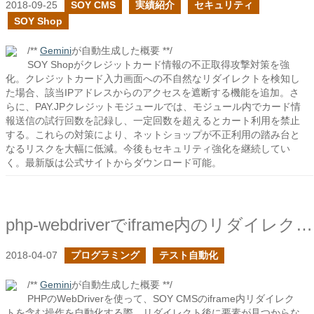
2018-09-25
SOY CMS
実績紹介
セキュリティ
SOY Shop
/**
Gemini
が自動生成した概要 **/
SOY Shopがクレジットカード情報の不正取得攻撃対策を強
化。クレジットカード入力画面への不自然なリダイレクトを検知し
た場合、該当IPアドレスからのアクセスを遮断する機能を追加。さ
らに、PAY.JPクレジットモジュールでは、モジュール内でカード情
報送信の試行回数を記録し、一定回数を超えるとカート利用を禁止
する。これらの対策により、ネットショップが不正利用の踏み台と
なるリスクを大幅に低減。今後もセキュリティ強化を継続してい
く。最新版は公式サイトからダウンロード可能。
php-webdriverでiframe内のリダイレクトに対応する
2018-04-07
プログラミング
テスト自動化
/**
Gemini
が自動生成した概要 **/
PHPのWebDriverを使って、SOY CMSのiframe内リダイレク
トを含む操作を自動化する際、リダイレクト後に要素が見つからな