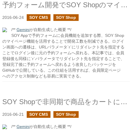
予約フォーム開発でSOY Shopのマイページを活用する
2016-06-24
SOY CMS
SOY Shop
/**
Gemini
が自動生成した概要 **/
SOY Appで予約フォームに会員機能を追加する際、SOY Shop
のマイページ機能を活用することで開発工数を削減できる。ログイ
ン画面への遷移は、URLパラメータ`r`にリダイレクト先を指定する
ことでログイン後に元の予約フォームへ戻れる。本記事では、会員
登録後も同様に`r`パラメータでリダイレクト先を指定することで、
登録完了後に予約フォームへ戻れるよう改良したパッケージを
GitHubで公開している。この仕組を活用すれば、会員限定ページ
へのアクセス制御なども容易に実装できる。
SOY Shopで非同期で商品をカートに入れたい２
2016-06-21
SOY CMS
SOY Shop
/**
Gemini
が自動生成した概要 **/