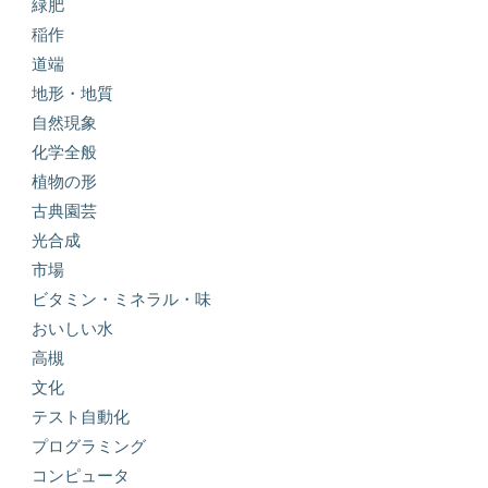
緑肥
稲作
道端
地形・地質
自然現象
化学全般
植物の形
古典園芸
光合成
市場
ビタミン・ミネラル・味
おいしい水
高槻
文化
テスト自動化
プログラミング
コンピュータ