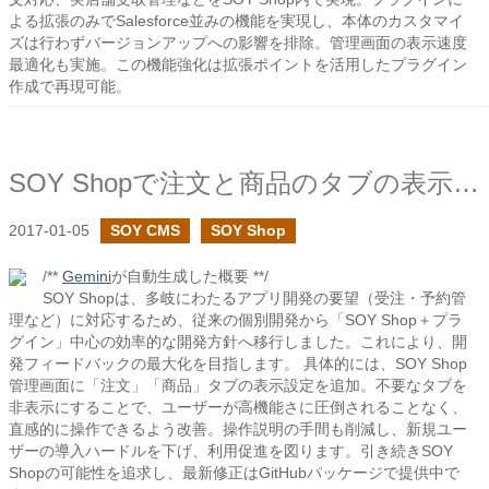
よる拡張のみでSalesforce並みの機能を実現し、本体のカスタマイ
ズは行わずバージョンアップへの影響を排除。管理画面の表示速度
最適化も実施。この機能強化は拡張ポイントを活用したプラグイン
作成で再現可能。
SOY Shopで注文と商品のタブの表示の設定を追加しました
2017-01-05
SOY CMS
SOY Shop
/**
Gemini
が自動生成した概要 **/
SOY Shopは、多岐にわたるアプリ開発の要望（受注・予約管
理など）に対応するため、従来の個別開発から「SOY Shop＋プラ
グイン」中心の効率的な開発方針へ移行しました。これにより、開
発フィードバックの最大化を目指します。 具体的には、SOY Shop
管理画面に「注文」「商品」タブの表示設定を追加。不要なタブを
非表示にすることで、ユーザーが高機能さに圧倒されることなく、
直感的に操作できるよう改善。操作説明の手間も削減し、新規ユー
ザーの導入ハードルを下げ、利用促進を図ります。引き続きSOY
Shopの可能性を追求し、最新修正はGitHubパッケージで提供中で