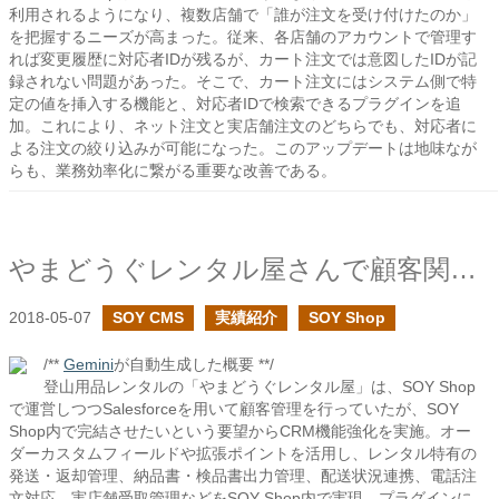
利用されるようになり、複数店舗で「誰が注文を受け付けたのか」
を把握するニーズが高まった。従来、各店舗のアカウントで管理す
れば変更履歴に対応者IDが残るが、カート注文では意図したIDが記
録されない問題があった。そこで、カート注文にはシステム側で特
定の値を挿入する機能と、対応者IDで検索できるプラグインを追
加。これにより、ネット注文と実店舗注文のどちらでも、対応者に
よる注文の絞り込みが可能になった。このアップデートは地味なが
らも、業務効率化に繋がる重要な改善である。
やまどうぐレンタル屋さんで顧客関連管理の機能の強化を行いました
2018-05-07
SOY CMS
実績紹介
SOY Shop
/**
Gemini
が自動生成した概要 **/
登山用品レンタルの「やまどうぐレンタル屋」は、SOY Shop
で運営しつつSalesforceを用いて顧客管理を行っていたが、SOY
Shop内で完結させたいという要望からCRM機能強化を実施。オー
ダーカスタムフィールドや拡張ポイントを活用し、レンタル特有の
発送・返却管理、納品書・検品書出力管理、配送状況連携、電話注
文対応、実店舗受取管理などをSOY Shop内で実現。プラグインに