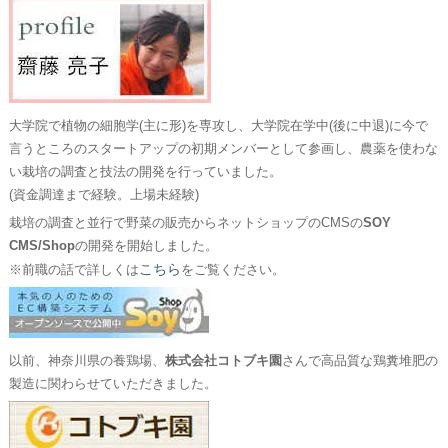
大学院で植物の細胞学(主に形)を専攻し、大学院在学中(後に中退)に今で
言うところのスタートアップの初期メンバーとして参画し、農薬を使わな
い栽培の調査と技法の開発を行っていました。
(資金調達まで経験。上場未経験)
栽培の調査と並行で野菜の販売からネットショップのCMSの
SOY
CMS/Shop
の開発を開始しました。
こちら
※前職の話で詳しくは
をご覧ください。
以前、神奈川県の養鶏場、
株式会社コトブキ園
さんで高品質な鶏糞堆肥の
製造に関わらせていただきました。