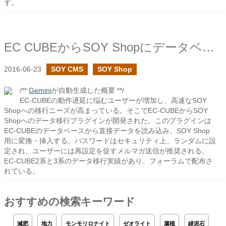
す。
EC CUBEからSOY Shopにデータベースを引っ越す
2016-06-23
SOY CMS
SOY Shop
/**
Gemini
が自動生成した概要 **/
EC-CUBEの動作遅延に悩むユーザーが増加し、高速なSOY
Shopへの移行ニーズが高まっている。そこでEC-CUBEからSOY
Shopへのデータ移行プラグインが開発された。このプラグインは
EC-CUBEのデータベースから直接データを読み込み、SOY Shop
用に変換・挿入する。パスワードはセキュリティ上、ランダムに設
定され、ユーザーには再設定を促すメルマガ送信が推奨される。
EC-CUBE2系と3系のデータ移行実績があり、フォーラムで配布さ
れている。
おすすめの検索キーワード
減肥
地力
モンモリロナイト
ゼオライト
腐植
緑泥石