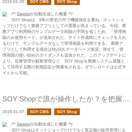
2019-01-29
SOY CMS
SOY Shop
/**
Gemini
が自動生成した概要 **/
SOY Shopは、9年の歴史の中で機能強化を重ね、ネットショ
ップだけでなく業務アプリとしての需要が高まっている。今回、業
務アプリ利用時のサンプルデータ削除の手間を省くため、「管理画
面のみ使用モード」が追加された。サイト作成時にチェックを入れ
るだけで、サンプルデータなしで管理画面を利用できる。 業務ア
プリとして利用する場合はMySQLデータベース推奨。併せて、管
理画面の使い始めのガイダンスも追加された。このアップデートに
より、在庫管理や顧客管理など、SOY Shopを業務システム基盤と
して活用する際の初期設定が簡素化される。ダウンロードは公式サ
イトから可能。
SOY Shopで誰が操作したか？を把握したい
2019-01-07
SOY CMS
SOY Shop
/**
Gemini
が自動生成した概要 **/
SOY Shopはネットショップだけでなく実店舗の販売管理にも