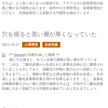
すれば、より長く水たまりが維持され、アキアカネの産卵環境の改
善に繋がる可能性があります。稲作中の土壌管理は、収穫量増加だ
けでなく、生物多様性にも貢献する可能性を秘めています。
穴を掘ると黒い層が厚くなっていた
2021-10-17
土壌環境
自然現象
/**
Gemini
が自動生成した概要 **/
庭に穴を掘ると、生ゴミ由来の腐植が黒い層を作っていま
す。これは、二酸化炭素から合成された炭素化合物が土に蓄積され
ていることを示しており、温暖化の抑制に微力ながら貢献している
と言えるでしょう。腐植が豊富な土壌は植物の成長を促進し、光合
成による二酸化炭素吸収量を増やす効果もあります。もし、炭素化
合物蓄積量の少ない畑に同様の施策を行えば、大気中の二酸化炭素
削減に大きく貢献できる可能性を秘めていると言えるでしょう。