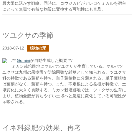
最大限に活かす戦略。同時に、コウジカビがアレロケミカルを宿主
にとって無毒で有益な物質に変換する可能性にも言及。
ツユクサの季節
2018-07-12
植物の形
/**
Gemini
が自動生成した概要 **/
ミカン栽培跡地にマルバツユクサが生育している。マルバツ
ユクサは九州の果樹園で防除困難な雑草として知られる。ツユクサ
科の特徴である葉鞘を持ち、単子葉植物に分類される。単子葉植物
は葉柄がなく、葉鞘を持つ。また、不定根による発根が特徴で、土
壌変化に大きく貢献する。ミカン栽培跡地では、ツユクサの生育に
より、植物全般が育ちやすい土壌へと急速に変化している可能性が
示唆される。
イネ科緑肥の効果、再考