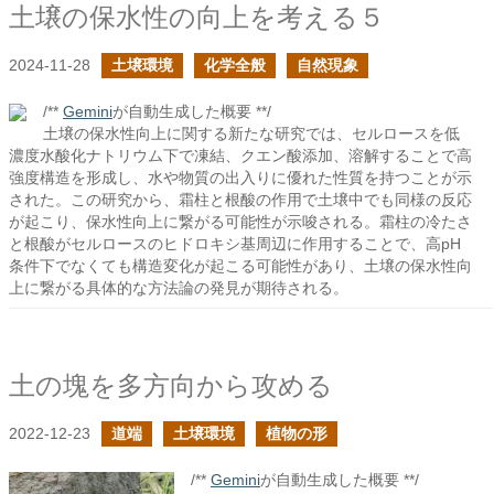
土壌の保水性の向上を考える５
2024-11-28
土壌環境
化学全般
自然現象
/**
Gemini
が自動生成した概要 **/
土壌の保水性向上に関する新たな研究では、セルロースを低
濃度水酸化ナトリウム下で凍結、クエン酸添加、溶解することで高
強度構造を形成し、水や物質の出入りに優れた性質を持つことが示
された。この研究から、霜柱と根酸の作用で土壌中でも同様の反応
が起こり、保水性向上に繋がる可能性が示唆される。霜柱の冷たさ
と根酸がセルロースのヒドロキシ基周辺に作用することで、高pH
条件下でなくても構造変化が起こる可能性があり、土壌の保水性向
上に繋がる具体的な方法論の発見が期待される。
土の塊を多方向から攻める
2022-12-23
道端
土壌環境
植物の形
/**
Gemini
が自動生成した概要 **/