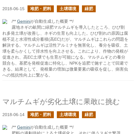
2018-06-15
堆肥・肥料
土壌環境
緑肥
/**
Gemini
が自動生成した概要 **/
露地ネギの畝間に緑肥マルチムギを導入したところ、ひび割
れ多発土壌が改善し、ネギの生育も向上した。ひび割れの原因は腐
植不足と水溶性成分蓄積(高EC)だが、マルチムギはこれらの問題を
解決する。マルチムギは活性アルミナを無害化し、養分を吸収、土
壌を柔らかくして排水性を向上させる。これにより、作物の発根が
促進され、高EC土壌でも生育が可能になる。マルチムギとの養分
競合も、基肥を発根促進に特化し、NPKを追肥で施すことで回避で
きる。結果として、発根量の増加は微量要素の吸収を促し、病害虫
への抵抗性向上に繋がる。
マルチムギが劣化土壌に果敢に挑む
2018-06-14
堆肥・肥料
土壌環境
緑肥
/**
Gemini
が自動生成した概要 **/
肥料の過剰供給による土壌劣化と、それに伴うスギナ繁茂、