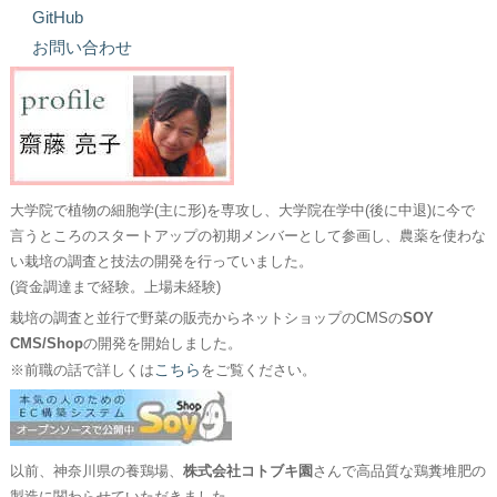
GitHub
お問い合わせ
大学院で植物の細胞学(主に形)を専攻し、大学院在学中(後に中退)に今で
言うところのスタートアップの初期メンバーとして参画し、農薬を使わな
い栽培の調査と技法の開発を行っていました。
(資金調達まで経験。上場未経験)
栽培の調査と並行で野菜の販売からネットショップのCMSの
SOY
CMS/Shop
の開発を開始しました。
こちら
※前職の話で詳しくは
をご覧ください。
以前、神奈川県の養鶏場、
株式会社コトブキ園
さんで高品質な鶏糞堆肥の