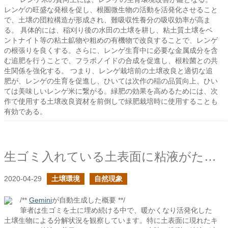
レンゲの旺盛な発根を促し、根圏微生物の活動を活発化させること
で、土壌の団粒構造が形成され、難吸収性養分の吸収効率が高ま
る。 具体的には、稲刈り後の水田の土壌を耕し、粘土質土壌をベ
ントナイト等の粘土鉱物や粗めの有機物で改良することで、レンゲ
の根張りを良くする。さらに、レンゲ生育中に必要な金属成分を含
む追肥を行うことで、フラボノイドの合成を促進し、根粒菌との共
生関係を強化する。 つまり、レンゲ栽培前の土壌改良と適切な追
肥が、レンゲの生育を促進し、ひいては次作の稲の品質向上、ひい
ては美味しいレンゲ米に繋がる。緑肥の効果を高めるためには、次
作で使用する土壌改良資材を前倒しで緑肥栽培時に使用することも
有効である。
生ゴミ入れている土表面に粘液がたくさん
2020-04-29
土壌環境
自然現象
/**
Gemini
が自動生成した概要 **/
筆者は生ゴミを土に埋め続ける中で、暖かくなり活発化した
土壌生物による分解状況を観察しています。特に土表面に現れたキ