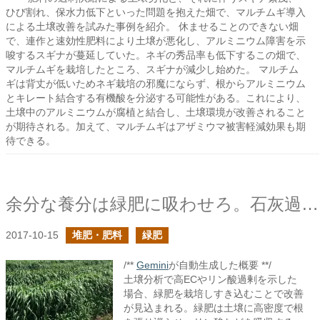
ひび割れ、保水力低下といった問題を抱えた畑で、マルチムギ導入
による土壌改善を試みた事例を紹介。 休ませることのできない畑
で、連作と速効性肥料により土壌が悪化し、アルミニウム障害を示
唆するスギナが蔓延していた。ネギの秀品率も低下するこの畑で、
マルチムギを栽培したところ、スギナが減少し始めた。 マルチム
ギは背丈が低いためネギ栽培の邪魔にならず、根からアルミニウム
とキレート結合する有機酸を分泌する可能性がある。これにより、
土壌中のアルミニウムが腐植と結合し、土壌環境が改善されること
が期待される。加えて、マルチムギはアザミウマ被害軽減効果も期
待できる。
余分な養分は緑肥に吸わせろ。石灰過多の場合
2017-10-15
堆肥・肥料
緑肥
/**
Gemini
が自動生成した概要 **/
土壌分析で高ECやリン酸過剰を示した
場合、緑肥を栽培しすき込むことで改善
が見込まれる。緑肥は土壌に高密度で根