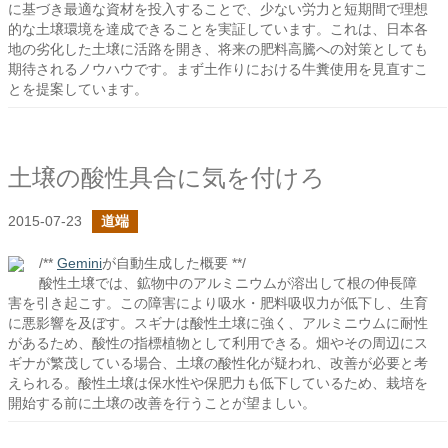
に基づき最適な資材を投入することで、少ない労力と短期間で理想
的な土壌環境を達成できることを実証しています。これは、日本各
地の劣化した土壌に活路を開き、将来の肥料高騰への対策としても
期待されるノウハウです。まず土作りにおける牛糞使用を見直すこ
とを提案しています。
土壌の酸性具合に気を付けろ
2015-07-23
道端
/**
Gemini
が自動生成した概要 **/
酸性土壌では、鉱物中のアルミニウムが溶出して根の伸長障
害を引き起こす。この障害により吸水・肥料吸収力が低下し、生育
に悪影響を及ぼす。スギナは酸性土壌に強く、アルミニウムに耐性
があるため、酸性の指標植物として利用できる。畑やその周辺にス
ギナが繁茂している場合、土壌の酸性化が疑われ、改善が必要と考
えられる。酸性土壌は保水性や保肥力も低下しているため、栽培を
開始する前に土壌の改善を行うことが望ましい。