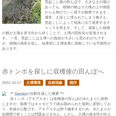
荒起こし後の田んぼで、大きな土の塊が
あっても、植物の根はその塊の上や側面
からも伸びていく様子が観察できます。
通常、土深くに埋もれてしまう種子も、
荒起こしによって地表に出て発芽するチ
ャンスを得ます。そして、成長した植物
の根が土塊を多方向から砕くことで、土壌の団粒化が促進されま
す。 一見、荒起こしは土壌への負担が大きいと思われがちです
が、植物の成長を促し、結果的に土壌改善に貢献している可能性が
あります。
赤トンボを探しに収穫後の田んぼへ
2022-10-17
土壌環境
自然現象
稲作
/**
Gemini
が自動生成した概要 **/
赤トンボ（アキアカネ）は収穫後の田んぼの水たまりに産卵
しますが、観察ではキャタピラで踏み固められた場所に産卵してお
り、乾燥が心配です。アキアカネは卵で越冬するため、水たまりが
短期間で乾くことは問題ありません。しかし、土壌の保水性が向上