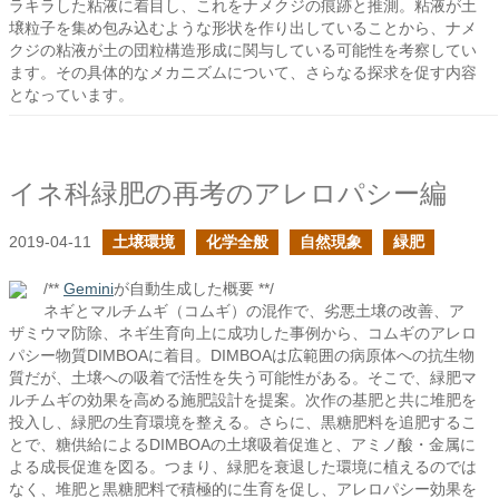
ラキラした粘液に着目し、これをナメクジの痕跡と推測。粘液が土
壌粒子を集め包み込むような形状を作り出していることから、ナメ
クジの粘液が土の団粒構造形成に関与している可能性を考察してい
ます。その具体的なメカニズムについて、さらなる探求を促す内容
となっています。
イネ科緑肥の再考のアレロパシー編
2019-04-11
土壌環境
化学全般
自然現象
緑肥
/**
Gemini
が自動生成した概要 **/
ネギとマルチムギ（コムギ）の混作で、劣悪土壌の改善、ア
ザミウマ防除、ネギ生育向上に成功した事例から、コムギのアレロ
パシー物質DIMBOAに着目。DIMBOAは広範囲の病原体への抗生物
質だが、土壌への吸着で活性を失う可能性がある。そこで、緑肥マ
ルチムギの効果を高める施肥設計を提案。次作の基肥と共に堆肥を
投入し、緑肥の生育環境を整える。さらに、黒糖肥料を追肥するこ
とで、糖供給によるDIMBOAの土壌吸着促進と、アミノ酸・金属に
よる成長促進を図る。つまり、緑肥を衰退した環境に植えるのでは
なく、堆肥と黒糖肥料で積極的に生育を促し、アレロパシー効果を