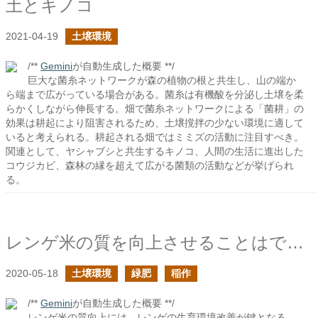
土とキノコ
2021-04-19
土壌環境
/**
Gemini
が自動生成した概要 **/
巨大な菌糸ネットワークが森の植物の根と共生し、山の端か
ら端まで広がっている場合がある。菌糸は有機酸を分泌し土壌を柔
らかくしながら伸長する。畑で菌糸ネットワークによる「菌耕」の
効果は耕起により阻害されるため、土壌撹拌の少ない環境に適して
いると考えられる。耕起される畑ではミミズの活動に注目すべき。
関連として、ヤシャブシと共生するキノコ、人間の生活に進出した
コウジカビ、森林の縁を超えて広がる菌類の活動などが挙げられ
る。
レンゲ米の質を向上させることはできるか？
2020-05-18
土壌環境
緑肥
稲作
/**
Gemini
が自動生成した概要 **/
レンゲ米の質向上には、レンゲの生育環境改善が鍵となる。