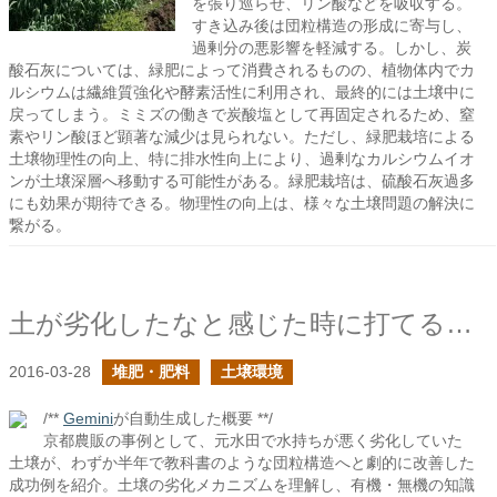
を張り巡らせ、リン酸などを吸収する。
すき込み後は団粒構造の形成に寄与し、
過剰分の悪影響を軽減する。しかし、炭
酸石灰については、緑肥によって消費されるものの、植物体内でカ
ルシウムは繊維質強化や酵素活性に利用され、最終的には土壌中に
戻ってしまう。ミミズの働きで炭酸塩として再固定されるため、窒
素やリン酸ほど顕著な減少は見られない。ただし、緑肥栽培による
土壌物理性の向上、特に排水性向上により、過剰なカルシウムイオ
ンが土壌深層へ移動する可能性がある。緑肥栽培は、硫酸石灰過多
にも効果が期待できる。物理性の向上は、様々な土壌問題の解決に
繋がる。
土が劣化したなと感じた時に打てる手は？
2016-03-28
堆肥・肥料
土壌環境
/**
Gemini
が自動生成した概要 **/
京都農販の事例として、元水田で水持ちが悪く劣化していた
土壌が、わずか半年で教科書のような団粒構造へと劇的に改善した
成功例を紹介。土壌の劣化メカニズムを理解し、有機・無機の知識