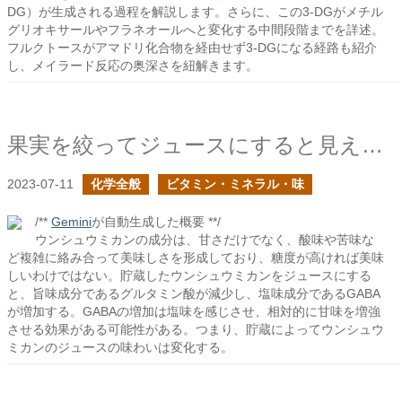
DG）が生成される過程を解説します。さらに、この3-DGがメチル
グリオキサールやフラネオールへと変化する中間段階までを詳述。
フルクトースがアマドリ化合物を経由せず3-DGになる経路も紹介
し、メイラード反応の奥深さを紐解きます。
果実を絞ってジュースにすると見えてくる化学反応と物質の変化
2023-07-11
化学全般
ビタミン・ミネラル・味
/**
Gemini
が自動生成した概要 **/
ウンシュウミカンの成分は、甘さだけでなく、酸味や苦味な
ど複雑に絡み合って美味しさを形成しており、糖度が高ければ美味
しいわけではない。貯蔵したウンシュウミカンをジュースにする
と、旨味成分であるグルタミン酸が減少し、塩味成分であるGABA
が増加する。GABAの増加は塩味を感じさせ、相対的に甘味を増強
させる効果がある可能性がある。つまり、貯蔵によってウンシュウ
ミカンのジュースの味わいは変化する。