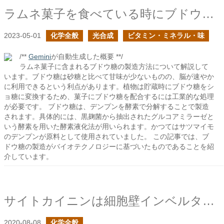
ラムネ菓子を食べている時にブドウ糖の製造方法が気になった
2023-05-01
化学全般
光合成
ビタミン・ミネラル・味
/**
Gemini
が自動生成した概要 **/
ラムネ菓子に含まれるブドウ糖の製造方法について解説して
います。ブドウ糖は砂糖と比べて甘味が少ないものの、脳が速やか
に利用できるという利点があります。植物は貯蔵時にブドウ糖をシ
ョ糖に変換するため、菓子にブドウ糖を配合するには工業的な処理
が必要です。 ブドウ糖は、デンプンを酵素で分解することで製造
されます。具体的には、黒麹菌から抽出されたグルコアミラーゼと
いう酵素を用いた酵素液化法が用いられます。かつてはサツマイモ
のデンプンが原料として使用されていました。 この記事では、ブ
ドウ糖の製造がバイオテクノロジーに基づいたものであることを紹
介しています。
サイトカイニンは細胞壁インベルターゼを活性化する
2020-08-08
化学全般