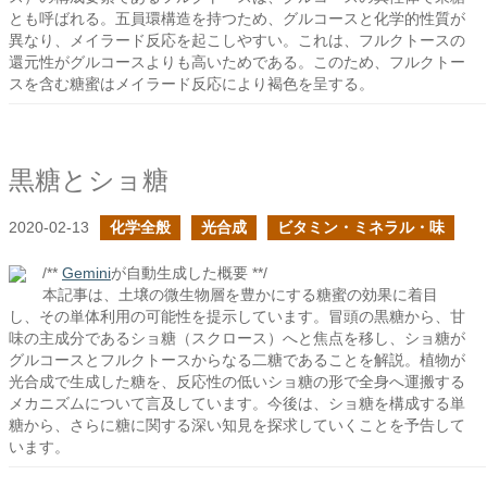
とも呼ばれる。五員環構造を持つため、グルコースと化学的性質が
異なり、メイラード反応を起こしやすい。これは、フルクトースの
還元性がグルコースよりも高いためである。このため、フルクトー
スを含む糖蜜はメイラード反応により褐色を呈する。
黒糖とショ糖
2020-02-13
化学全般
光合成
ビタミン・ミネラル・味
/**
Gemini
が自動生成した概要 **/
本記事は、土壌の微生物層を豊かにする糖蜜の効果に着目
し、その単体利用の可能性を提示しています。冒頭の黒糖から、甘
味の主成分であるショ糖（スクロース）へと焦点を移し、ショ糖が
グルコースとフルクトースからなる二糖であることを解説。植物が
光合成で生成した糖を、反応性の低いショ糖の形で全身へ運搬する
メカニズムについて言及しています。今後は、ショ糖を構成する単
糖から、さらに糖に関する深い知見を探求していくことを予告して
います。