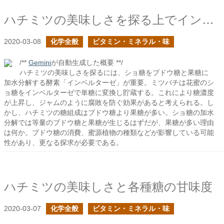
ハチミツの美味しさを探る上でインベルターゼが重要であるはず
2020-03-08
化学全般
ビタミン・ミネラル・味
/**
Gemini
が自動生成した概要 **/
ハチミツの美味しさを探るには、ショ糖をブドウ糖と果糖に
加水分解する酵素「インベルターゼ」が重要。ミツバチは花蜜のシ
ョ糖をインベルターゼで単糖に変換し貯蔵する。これにより糖濃度
が上昇し、ジャムのように腐敗を防ぐ効果があると考えられる。し
かし、ハチミツの糖組成はブドウ糖より果糖が多い。ショ糖の加水
分解では等量のブドウ糖と果糖が生じるはずだが、果糖が多い理由
は何か。ブドウ糖の消費、蜜源植物の種類などが影響している可能
性があり、更なる探求が必要である。
ハチミツの美味しさと各種糖の甘味度
2020-03-07
化学全般
ビタミン・ミネラル・味