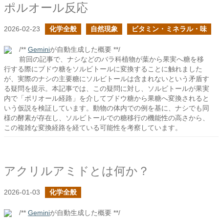
ポルオール反応
2026-02-23
化学全般
自然現象
ビタミン・ミネラル・味
/**
Gemini
が自動生成した概要 **/
前回の記事で、ナシなどのバラ科植物が葉から果実へ糖を移
行する際にブドウ糖をソルビトールに変換することに触れました
が、実際のナシの主要糖にソルビトールは含まれないという矛盾す
る疑問を提示。本記事では、この疑問に対し、ソルビトールが果実
内で「ポリオール経路」を介してブドウ糖から果糖へ変換されると
いう仮説を検証しています。動物の体内での例を基に、ナシでも同
様の酵素が存在し、ソルビトールでの糖移行の機能性の高さから、
この複雑な変換経路を経ている可能性を考察しています。
アクリルアミドとは何か？
2026-01-03
化学全般
/**
Gemini
が自動生成した概要 **/