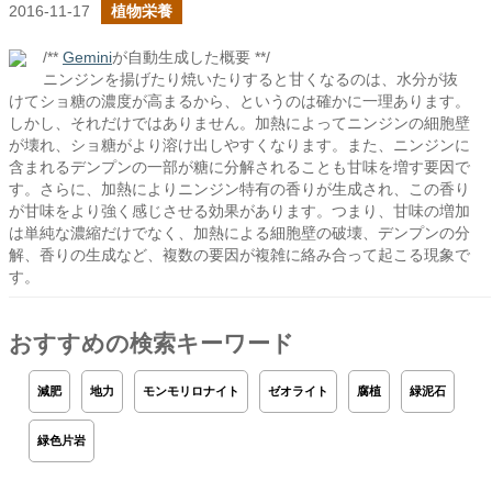
2016-11-17
植物栄養
/**
Gemini
が自動生成した概要 **/
ニンジンを揚げたり焼いたりすると甘くなるのは、水分が抜
けてショ糖の濃度が高まるから、というのは確かに一理あります。
しかし、それだけではありません。加熱によってニンジンの細胞壁
が壊れ、ショ糖がより溶け出しやすくなります。また、ニンジンに
含まれるデンプンの一部が糖に分解されることも甘味を増す要因で
す。さらに、加熱によりニンジン特有の香りが生成され、この香り
が甘味をより強く感じさせる効果があります。つまり、甘味の増加
は単純な濃縮だけでなく、加熱による細胞壁の破壊、デンプンの分
解、香りの生成など、複数の要因が複雑に絡み合って起こる現象で
す。
おすすめの検索キーワード
減肥
地力
モンモリロナイト
ゼオライト
腐植
緑泥石
緑色片岩