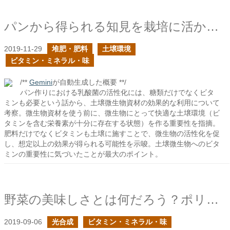
パンから得られる知見を栽培に活かせるか？
2019-11-29
堆肥・肥料
土壌環境
ビタミン・ミネラル・味
/**
Gemini
が自動生成した概要 **/
パン作りにおける乳酸菌の活性化には、糖類だけでなくビタ
ミンも必要という話から、土壌微生物資材の効果的な利用について
考察。微生物資材を使う前に、微生物にとって快適な土壌環境（ビ
タミンを含む栄養素が十分に存在する状態）を作る重要性を指摘。
肥料だけでなくビタミンも土壌に施すことで、微生物の活性化を促
し、想定以上の効果が得られる可能性を示唆。土壌微生物へのビタ
ミンの重要性に気づいたことが最大のポイント。
野菜の美味しさとは何だろう？ポリフェノールと食物繊維
2019-09-06
光合成
ビタミン・ミネラル・味