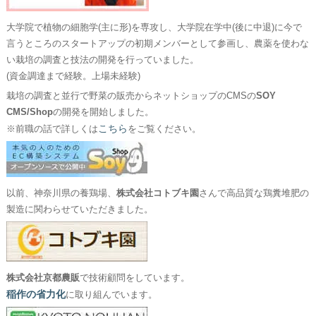
大学院で植物の細胞学(主に形)を専攻し、大学院在学中(後に中退)に今で
言うところのスタートアップの初期メンバーとして参画し、農薬を使わな
い栽培の調査と技法の開発を行っていました。
(資金調達まで経験。上場未経験)
栽培の調査と並行で野菜の販売からネットショップのCMSの
SOY
CMS/Shop
の開発を開始しました。
こちら
※前職の話で詳しくは
をご覧ください。
以前、神奈川県の養鶏場、
株式会社コトブキ園
さんで高品質な鶏糞堆肥の
製造に関わらせていただきました。
株式会社京都農販
で技術顧問をしています。
稲作の省力化
に取り組んでいます。