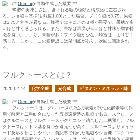
/**
Gemini
が自動生成した概要 **/
蜂蜜の美味しさは、含まれる糖の種類と構成比に左右され
る。ショ糖を基準(甘味度1.00)とした場合、ブドウ糖は0.75、果糖
は1.75と甘さが異なる。蜂蜜では主にこの３種が重要で、果糖が多
いほど甘く感じられる。また、果糖は温度が低いほど甘味が増す特
徴を持つ。つまり、果糖が多くブドウ糖が少ない蜂蜜は、より甘く
感じる。しかし、この糖構成には疑問点があり、次回に議論され
る。
フルクトースとは？
2020-02-14
化学全般
光合成
ビタミン・ミネラル・味
/**
Gemini
が自動生成した概要 **/
フルクトースは、グルコースの2位の炭素が異性化酵素等の作
用で酸素と二重結合になった五員環構造の単糖である。スクロース
はグルコースとフルクトースがグリコシド結合した二糖類だ。フル
クトースはケトン基を持つが還元性が高く、グルコースよりメイラ
ード反応を起こしやすい。前記事で触れた黒糖やショ糖（スクロー
ス）の構成要素であるフルクトースは、グルコースの異性体で果糖