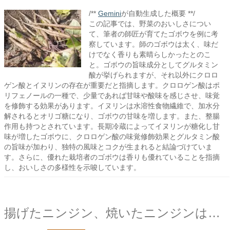
/**
Gemini
が自動生成した概要 **/
この記事では、野菜のおいしさについ
て、筆者の師匠が育てたゴボウを例に考
察しています。師のゴボウは太く、味だ
けでなく香りも素晴らしかったとのこ
と。ゴボウの旨味成分としてグルタミン
酸が挙げられますが、それ以外にクロロ
ゲン酸とイヌリンの存在が重要だと指摘します。クロロゲン酸はポ
リフェノールの一種で、少量であれば甘味や酸味を感じさせ、味覚
を修飾する効果があります。イヌリンは水溶性食物繊維で、加水分
解されるとオリゴ糖になり、ゴボウの甘味を増します。また、整腸
作用も持つとされています。長期冷蔵によってイヌリンが糖化し甘
味が増したゴボウに、クロロゲン酸の味覚修飾効果とグルタミン酸
の旨味が加わり、独特の風味とコクが生まれると結論づけていま
す。さらに、優れた栽培者のゴボウは香りも優れていることを指摘
し、おいしさの多様性を示唆しています。
揚げたニンジン、焼いたニンジンはなぜこんなにも甘いのだろう？