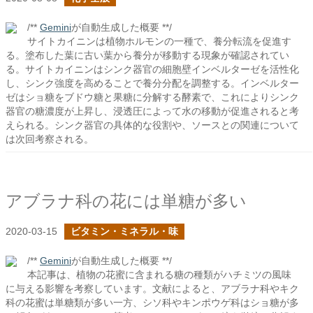
/**
Gemini
が自動生成した概要 **/
サイトカイニンは植物ホルモンの一種で、養分転流を促進す
る。塗布した葉に古い葉から養分が移動する現象が確認されてい
る。サイトカイニンはシンク器官の細胞壁インベルターゼを活性化
し、シンク強度を高めることで養分分配を調整する。インベルター
ゼはショ糖をブドウ糖と果糖に分解する酵素で、これによりシンク
器官の糖濃度が上昇し、浸透圧によって水の移動が促進されると考
えられる。シンク器官の具体的な役割や、ソースとの関連について
は次回考察される。
アブラナ科の花には単糖が多い
2020-03-15
ビタミン・ミネラル・味
/**
Gemini
が自動生成した概要 **/
本記事は、植物の花蜜に含まれる糖の種類がハチミツの風味
に与える影響を考察しています。文献によると、アブラナ科やキク
科の花蜜は単糖類が多い一方、シソ科やキンポウゲ科はショ糖が多