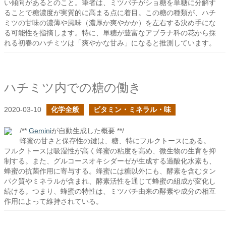
い傾向があるとのこと。筆者は、ミツバチがショ糖を単糖に分解す
ることで糖濃度が実質的に高まる点に着目。この糖の種類が、ハチ
ミツの甘味の濃薄や風味（濃厚か爽やかか）を左右する決め手にな
る可能性を指摘します。特に、単糖が豊富なアブラナ科の花から採
れる初春のハチミツは「爽やかな甘み」になると推測しています。
ハチミツ内での糖の働き
2020-03-10
化学全般
ビタミン・ミネラル・味
/**
Gemini
が自動生成した概要 **/
蜂蜜の甘さと保存性の鍵は、糖、特にフルクトースにある。
フルクトースは吸湿性が高く蜂蜜の粘度を高め、微生物の生育を抑
制する。また、グルコースオキシダーゼが生成する過酸化水素も、
蜂蜜の抗菌作用に寄与する。蜂蜜には糖以外にも、酵素を含むタン
パク質やミネラルが含まれ、酵素活性を通じて蜂蜜の組成が変化し
続ける。つまり、蜂蜜の特性は、ミツバチ由来の酵素や成分の相互
作用によって維持されている。