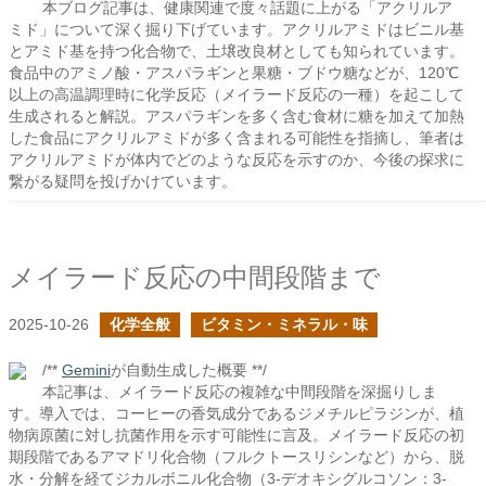
本ブログ記事は、健康関連で度々話題に上がる「アクリルア
ミド」について深く掘り下げています。アクリルアミドはビニル基
とアミド基を持つ化合物で、土壌改良材としても知られています。
食品中のアミノ酸・アスパラギンと果糖・ブドウ糖などが、120℃
以上の高温調理時に化学反応（メイラード反応の一種）を起こして
生成されると解説。アスパラギンを多く含む食材に糖を加えて加熱
した食品にアクリルアミドが多く含まれる可能性を指摘し、筆者は
アクリルアミドが体内でどのような反応を示すのか、今後の探求に
繋がる疑問を投げかけています。
メイラード反応の中間段階まで
2025-10-26
化学全般
ビタミン・ミネラル・味
/**
Gemini
が自動生成した概要 **/
本記事は、メイラード反応の複雑な中間段階を深掘りしま
す。導入では、コーヒーの香気成分であるジメチルピラジンが、植
物病原菌に対し抗菌作用を示す可能性に言及。メイラード反応の初
期段階であるアマドリ化合物（フルクトースリシンなど）から、脱
水・分解を経てジカルボニル化合物（3-デオキシグルコソン：3-