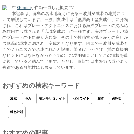
/**
Gemini
が自動生成した概要 **/
本記事は、徳島の名水地近くにある三波川変成帯の地質につ
いて解説しています。三波川変成帯は「低温高圧型変成帯」に分類
され、これはプレートテクトニクスにおける海洋プレートの沈み込
み作用で形成される「広域変成岩」の一種です。海洋プレートが陸
のプレートの下に潜り込む際、その上の堆積物が地下深くの高圧か
つ低温の環境に晒され、変成岩となります。四国の三波川変成帯も
このメカニズムで形成されたと説明。筆者は、今回は土質の直接的
なヒントにはならなかったものの、地学的知見としてこの情報を重
要視していると結んでいます。ただし、追記では実際の形成がより
複雑である可能性にも言及しています。
おすすめの検索キーワード
減肥
地力
モンモリロナイト
ゼオライト
腐植
緑泥石
緑色片岩
おすすめの記事