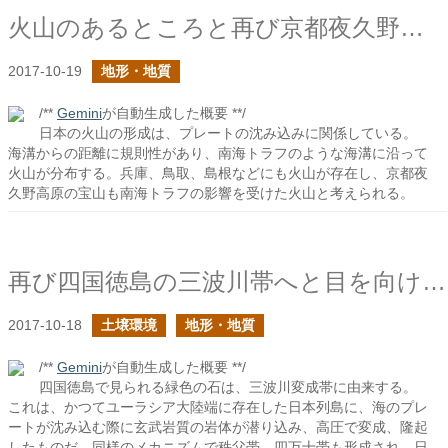
火山のあるところと再び京都夜久野高原の宝山に目を向けてみると
2017-10-19
地形・地質
/**
Gemini
が自動生成した概要 **/
日本の火山の形成は、プレートの沈み込みに関係している。
海溝からの距離に規則性があり、南海トラフのような海溝に沿って
火山が分布する。兵庫、鳥取、島根などにも火山が存在し、京都夜
久野高原の宝山も南海トラフの影響を受けた火山と考えられる。
再び四国徳島の三波川帯へと目を向けてみると
2017-10-18
土壌環境
地形・地質
/**
Gemini
が自動生成した概要 **/
四国徳島で見られる緑色の石は、三波川変成帯に由来する。
これは、かつてユーラシア大陸端に存在した日本列島に、海のプレ
ートが沈み込む際に玄武岩質の岩体が潜り込み、高圧で変成、隆起
したものだ。同様のメカニズムで秩父帯、四万十帯も形成され、日