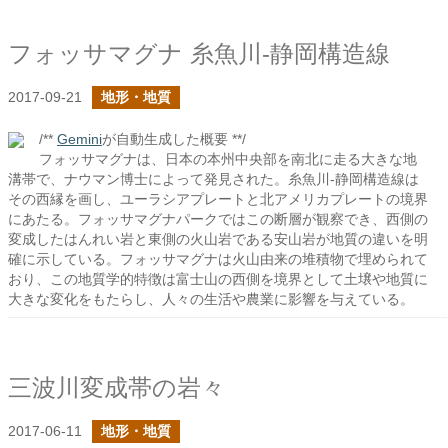
フォッサマグナ 糸魚川-静岡構造線
2017-09-21
地形・地質
/**
Gemini
が自動生成した概要 **/
フォッサマグナは、日本の本州中央部を南北に走る大きな地
溝帯で、ナウマン博士によって発見された。糸魚川-静岡構造線は
その西縁を画し、ユーラシアプレートと北アメリカプレートの境界
にあたる。フォッサマグナパークではこの断層が観察でき、西側の
変成したはんれい岩と東側の火山岩である安山岩が地質の違いを明
確に示している。フォッサマグナは火山由来の堆積物で埋められて
おり、この地質学的特徴は富士山の西側を境界として土壌や地質に
大きな変化をもたらし、人々の生活や農業に影響を与えている。
三波川変成帯の岩々
2017-06-11
地形・地質