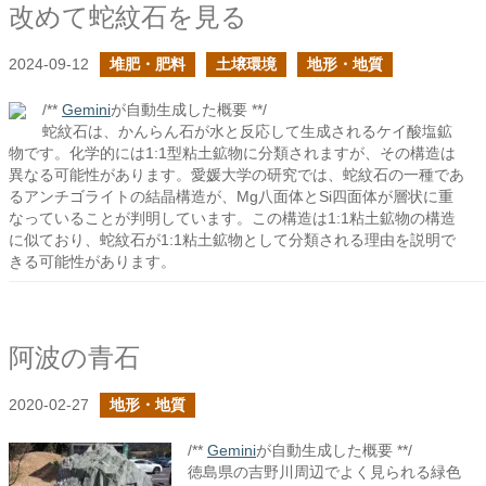
改めて蛇紋石を見る
2024-09-12
堆肥・肥料
土壌環境
地形・地質
/**
Gemini
が自動生成した概要 **/
蛇紋石は、かんらん石が水と反応して生成されるケイ酸塩鉱
物です。化学的には1:1型粘土鉱物に分類されますが、その構造は
異なる可能性があります。愛媛大学の研究では、蛇紋石の一種であ
るアンチゴライトの結晶構造が、Mg八面体とSi四面体が層状に重
なっていることが判明しています。この構造は1:1粘土鉱物の構造
に似ており、蛇紋石が1:1粘土鉱物として分類される理由を説明で
きる可能性があります。
阿波の青石
2020-02-27
地形・地質
/**
Gemini
が自動生成した概要 **/
徳島県の吉野川周辺でよく見られる緑色