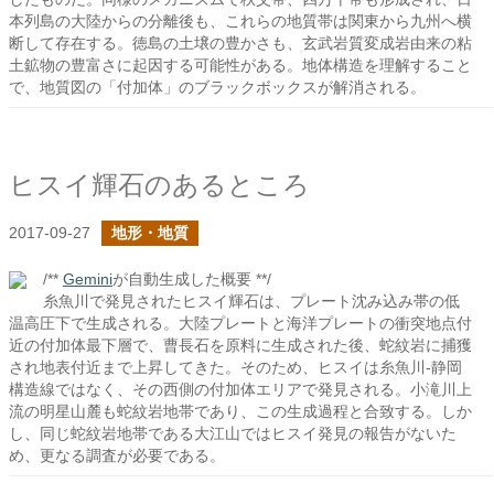
本列島の大陸からの分離後も、これらの地質帯は関東から九州へ横
断して存在する。徳島の土壌の豊かさも、玄武岩質変成岩由来の粘
土鉱物の豊富さに起因する可能性がある。地体構造を理解すること
で、地質図の「付加体」のブラックボックスが解消される。
ヒスイ輝石のあるところ
2017-09-27
地形・地質
/**
Gemini
が自動生成した概要 **/
糸魚川で発見されたヒスイ輝石は、プレート沈み込み帯の低
温高圧下で生成される。大陸プレートと海洋プレートの衝突地点付
近の付加体最下層で、曹長石を原料に生成された後、蛇紋岩に捕獲
され地表付近まで上昇してきた。そのため、ヒスイは糸魚川-静岡
構造線ではなく、その西側の付加体エリアで発見される。小滝川上
流の明星山麓も蛇紋岩地帯であり、この生成過程と合致する。しか
し、同じ蛇紋岩地帯である大江山ではヒスイ発見の報告がないた
め、更なる調査が必要である。