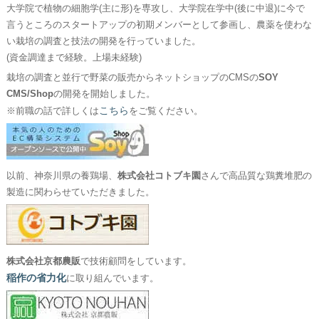
大学院で植物の細胞学(主に形)を専攻し、大学院在学中(後に中退)に今で
言うところのスタートアップの初期メンバーとして参画し、農薬を使わな
い栽培の調査と技法の開発を行っていました。
(資金調達まで経験。上場未経験)
栽培の調査と並行で野菜の販売からネットショップのCMSの
SOY
CMS/Shop
の開発を開始しました。
こちら
※前職の話で詳しくは
をご覧ください。
以前、神奈川県の養鶏場、
株式会社コトブキ園
さんで高品質な鶏糞堆肥の
製造に関わらせていただきました。
株式会社京都農販
で技術顧問をしています。
稲作の省力化
に取り組んでいます。