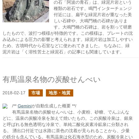
の石「阿波の青石」は、緑泥片岩という
種類の岩石です。鳴門インターチェンジ
付近には、扁平な緑泥片岩が重なった美
しい石碑や、大鳴門橋の石碑がありま
す。大鳴門橋の石碑は、岩を割って研磨
したもので、波打つ模様が特徴的です。この模様は、プレートの沈
み込みによる圧力の影響と考えられます。緑泥片岩は加工しやすい
ため、古墳時代から石室などに使われてきました。 ちなみに、緑
泥片岩は「く溶性苦土と緑泥石」の記事にも関連しています。
有馬温泉名物の炭酸せんべい
2018-02-17
市場
地形・地質
/**
Gemini
が自動生成した概要 **/
有馬温泉名物の炭酸せんべいは、小麦粉、砂糖、でんぷんな
どに、温泉の炭酸冷泉を加えて焼いたもの。この炭酸冷泉は、銀泉
と呼ばれる無色透明な冷泉で、単純二酸化炭素冷鉱泉に分類され
る。 湧出口付近では水路に茶色の沈着が見られることから、少量
の鉄分も含んでいる。有馬温泉は化石海水型のため、炭酸冷泉とい