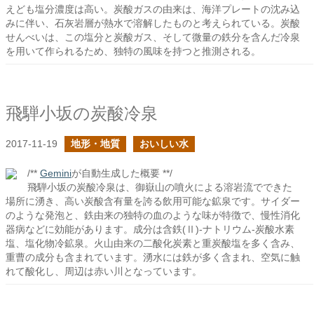
えども塩分濃度は高い。炭酸ガスの由来は、海洋プレートの沈み込
みに伴い、石灰岩層が熱水で溶解したものと考えられている。炭酸
せんべいは、この塩分と炭酸ガス、そして微量の鉄分を含んだ冷泉
を用いて作られるため、独特の風味を持つと推測される。
飛騨小坂の炭酸冷泉
2017-11-19
地形・地質
おいしい水
/**
Gemini
が自動生成した概要 **/
飛騨小坂の炭酸冷泉は、御嶽山の噴火による溶岩流でできた
場所に湧き、高い炭酸含有量を誇る飲用可能な鉱泉です。サイダー
のような発泡と、鉄由来の独特の血のような味が特徴で、慢性消化
器病などに効能があります。成分は含鉄(Ⅱ)-ナトリウム-炭酸水素
塩、塩化物冷鉱泉。火山由来の二酸化炭素と重炭酸塩を多く含み、
重曹の成分も含まれています。湧水には鉄が多く含まれ、空気に触
れて酸化し、周辺は赤い川となっています。