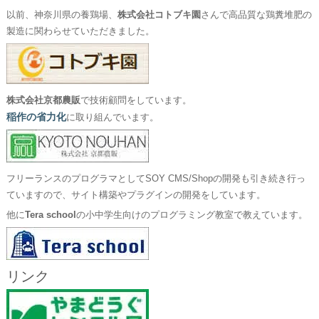
以前、神奈川県の養鶏場、
株式会社コトブキ園
さんで高品質な鶏糞堆肥の
製造に関わらせていただきました。
株式会社京都農販
で技術顧問をしています。
稲作の省力化
に取り組んでいます。
フリーランスのプログラマとしてSOY CMS/Shopの開発も引き続き行っ
ていますので、サイト構築やプラグインの開発をしています。
他に
Tera school
の小中学生向けのプログラミング教室で教えています。
リンク