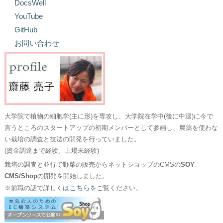
DocsWell
YouTube
GitHub
お問い合わせ
大学院で植物の細胞学(主に形)を専攻し、大学院在学中(後に中退)に今で
言うところのスタートアップの初期メンバーとして参画し、農薬を使わな
い栽培の調査と技法の開発を行っていました。
(資金調達まで経験。上場未経験)
栽培の調査と並行で野菜の販売からネットショップのCMSの
SOY
CMS/Shop
の開発を開始しました。
こちら
※前職の話で詳しくは
をご覧ください。