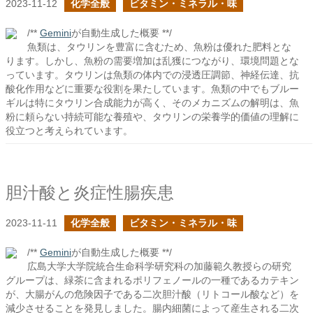
2023-11-12
化学全般
ビタミン・ミネラル・味
/**
Gemini
が自動生成した概要 **/
魚類は、タウリンを豊富に含むため、魚粉は優れた肥料とな
ります。しかし、魚粉の需要増加は乱獲につながり、環境問題とな
っています。タウリンは魚類の体内での浸透圧調節、神経伝達、抗
酸化作用などに重要な役割を果たしています。魚類の中でもブルー
ギルは特にタウリン合成能力が高く、そのメカニズムの解明は、魚
粉に頼らない持続可能な養殖や、タウリンの栄養学的価値の理解に
役立つと考えられています。
胆汁酸と炎症性腸疾患
2023-11-11
化学全般
ビタミン・ミネラル・味
/**
Gemini
が自動生成した概要 **/
広島大学大学院統合生命科学研究科の加藤範久教授らの研究
グループは、緑茶に含まれるポリフェノールの一種であるカテキン
が、大腸がんの危険因子である二次胆汁酸（リトコール酸など）を
減少させることを発見しました。腸内細菌によって産生される二次