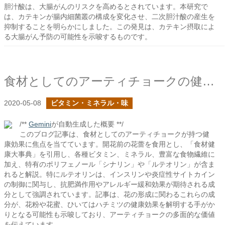
胆汁酸は、大腸がんのリスクを高めるとされています。本研究で
は、カテキンが腸内細菌叢の構成を変化させ、二次胆汁酸の産生を
抑制することを明らかにしました。この発見は、カテキン摂取によ
る大腸がん予防の可能性を示唆するものです。
食材としてのアーティチョークの健康効果に迫る
2020-05-08
ビタミン・ミネラル・味
/**
Gemini
が自動生成した概要 **/
このブログ記事は、食材としてのアーティチョークが持つ健
康効果に焦点を当てています。開花前の花蕾を食用とし、「食材健
康大事典」を引用し、各種ビタミン、ミネラル、豊富な食物繊維に
加え、特有のポリフェノール「シナリン」や「ルテオリン」が含ま
れると解説。特にルテオリンは、インスリンや炎症性サイトカイン
の制御に関与し、抗肥満作用やアレルギー緩和効果が期待される成
分として強調されています。記事は、花の形成に関わるこれらの成
分が、花粉や花蜜、ひいてはハチミツの健康効果を解明する手がか
りとなる可能性も示唆しており、アーティチョークの多面的な価値
を伝えています。