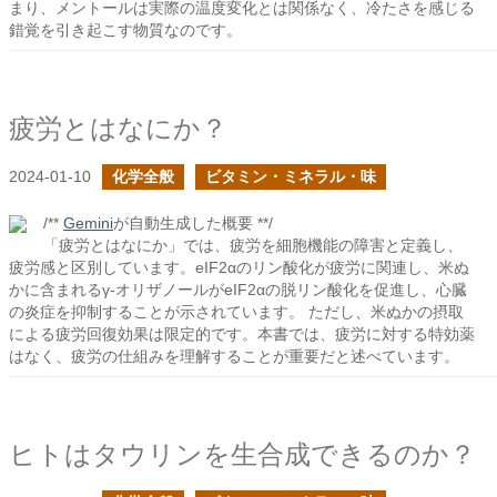
まり、メントールは実際の温度変化とは関係なく、冷たさを感じる
錯覚を引き起こす物質なのです。
疲労とはなにか？
2024-01-10
化学全般
ビタミン・ミネラル・味
/**
Gemini
が自動生成した概要 **/
「疲労とはなにか」では、疲労を細胞機能の障害と定義し、
疲労感と区別しています。eIF2αのリン酸化が疲労に関連し、米ぬ
かに含まれるγ-オリザノールがeIF2αの脱リン酸化を促進し、心臓
の炎症を抑制することが示されています。 ただし、米ぬかの摂取
による疲労回復効果は限定的です。本書では、疲労に対する特効薬
はなく、疲労の仕組みを理解することが重要だと述べています。
ヒトはタウリンを生合成できるのか？