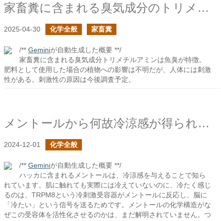
家畜糞に含まれる臭気成分のトリメチルアミン
2025-04-30
化学全般
家畜糞
/**
Gemini
が自動生成した概要 **/
家畜糞に含まれる臭気成分トリメチルアミンは魚臭が特徴。
肥料として使用した場合の植物への影響は不明だが、人体には刺激
性がある。刺激性の原因は今後調査予定。
メントールから何故冷涼感が得られるのか？
2024-12-01
化学全般
/**
Gemini
が自動生成した概要 **/
ハッカに含まれるメントールは、冷涼感を与えることで知ら
れています。肌に触れても実際には冷えていないのに、冷たく感じ
るのは、TRPM8という冷刺激受容器がメントールに反応し、脳に
「冷たい」という信号を送るためです。メントールの化学構造がな
ぜこの受容体を活性化させるのかは、まだ解明されていません。つ