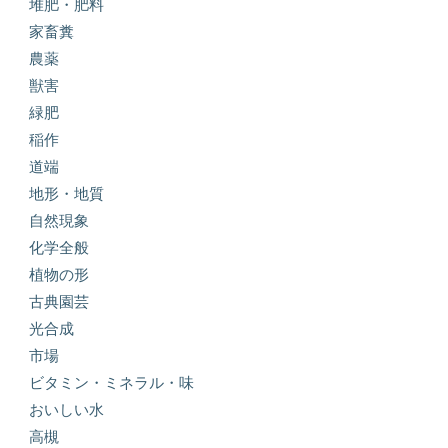
堆肥・肥料
家畜糞
農薬
獣害
緑肥
稲作
道端
地形・地質
自然現象
化学全般
植物の形
古典園芸
光合成
市場
ビタミン・ミネラル・味
おいしい水
高槻