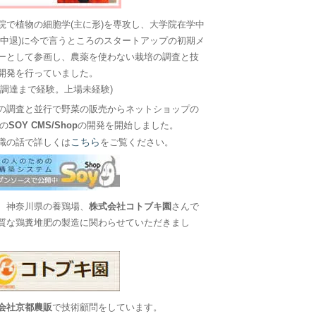
院で植物の細胞学(主に形)を専攻し、大学院在学中
に中退)に今で言うところのスタートアップの初期メ
ーとして参画し、農薬を使わない栽培の調査と技
開発を行っていました。
金調達まで経験。上場未経験)
の調査と並行で野菜の販売からネットショップの
Sの
SOY CMS/Shop
の開発を開始しました。
こちら
職の話で詳しくは
をご覧ください。
、神奈川県の養鶏場、
株式会社コトブキ園
さんで
質な鶏糞堆肥の製造に関わらせていただきまし
会社京都農販
で技術顧問をしています。