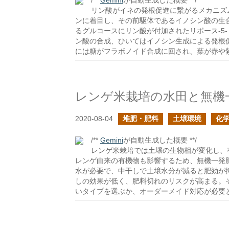
/**
Gemini
が自動生成した概要 **/
リン酸がイネの発根促進に繋がるメカニズ
ンに着目し、その前駆体であるイノシン酸の生
るグルコースにリン酸が付加されたリボース-5
ン酸の合成、ひいてはイノシン生成による発根
には糖がフラボノイド合成に回され、葉が赤や
レンゲ米栽培の水田と無機
2020-08-04
堆肥・肥料
土壌環境
化
/**
Gemini
が自動生成した概要 **/
レンゲ米栽培では土壌の生物相が変化し、
レンゲ由来の有機物も影響するため、無機一発
水が必要で、中干しで土壌水分が減ると肥効が
しの効果が低く、肥料切れのリスクが高まる。
いタイプを選ぶか、オーダーメイド対応が必要