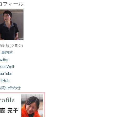
ロフィール
齋藤 毅(ツヨシ)
仕事内容
witter
ocsWell
ouTube
itHub
お問い合わせ