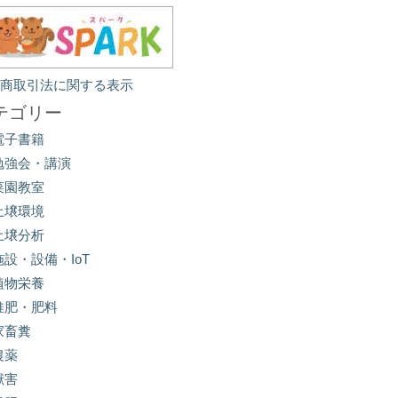
定商取引法に関する表示
テゴリー
電子書籍
勉強会・講演
菜園教室
土壌環境
土壌分析
施設・設備・IoT
植物栄養
堆肥・肥料
家畜糞
農薬
獣害