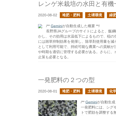
レンゲ米栽培の水田と有機
2020-08-02
堆肥・肥料
土壌環境
緑
/**
Gemini
が自動生成した概要 **/
長野県JAグループのサイトによると、飯
かし、その効用は水温低下によるもので、稲の
には雑草抑制効果を発揮し、除草剤使用量を減
として利用可能で、持続可能な農業への貢献が
や時期を適切に管理する必要がある。さらに、
止策も必要となる。
一発肥料の２つの型
2020-08-01
堆肥・肥料
土壌環境
化
/**
Gemini
が自動生成し
一発肥料には、シグ
トで肥効を調整する