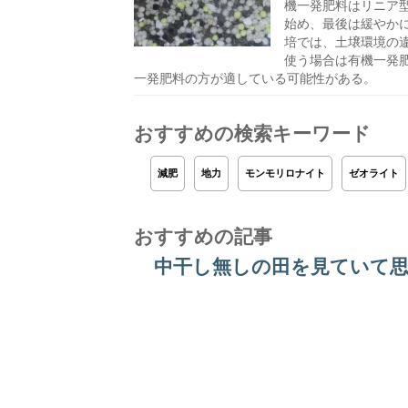
機一発肥料はリニア
始め、最後は緩やか
培では、土壌環境の
使う場合は有機一発
一発肥料の方が適している可能性がある。
おすすめの検索キーワード
減肥
地力
モンモリロナイト
ゼオライト
おすすめの記事
中干し無しの田を見ていて