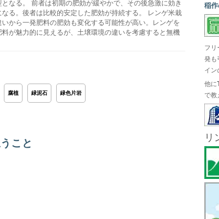
型となる。 前者は初期の肥効が緩やかで、その後急激に効き
稲作
になる。後者は比較的安定した肥効が持続する。 レンゲ米栽
違いから一発肥料の肥効も変化する可能性が高い。レンゲを
肥料が魅力的に見えるが、土壌環境の違いを考慮すると無機
フリ
発も
イン
他に
腐植
緑泥石
緑色片岩
で教
リ
思うこと