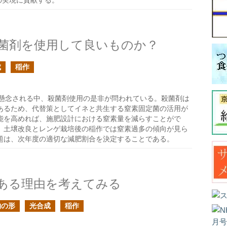
の実現に貢献する。
菌剤を使用して良いものか？
成
稲作
懸念される中、殺菌剤使用の是非が問われている。殺菌剤は
あるため、代替策としてイネと共生する窒素固定菌の活用が
能を高めれば、施肥設計における窒素量を減らすことがで
、土壌改良とレンゲ栽培後の稲作では窒素過多の傾向が見ら
題は、次年度の適切な減肥割合を決定することである。
ある理由を考えてみる
物の形
光合成
稲作