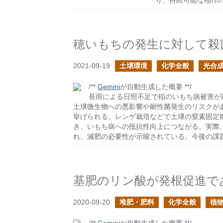
り、持続可能な稲作
穂いもちの発生に対して殺
2021-09-19
土壌環境
化学全般
光合
/**
Gemini
が自動生成した概要 **/
長雨による日照不足で稲のいもち病被害が
土壌微生物への悪影響や耐性菌発生のリスクが
挙げられる。レンゲ栽培などで土壌の窒素固定
き、いもち病への抵抗性向上につながる。実際
れ、減肥の必要性が示唆されている。今後の課
基肥のリン酸が発根促進で
2020-09-20
堆肥・肥料
化学全般
植