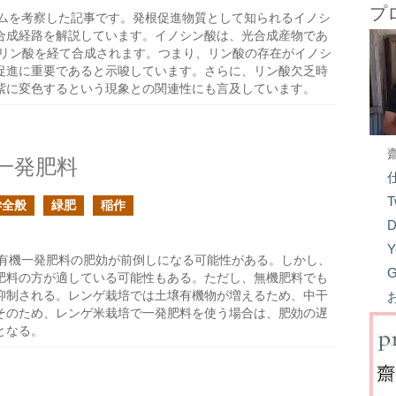
プ
ムを考察した記事です。発根促進物質として知られるイノシ
合成経路を解説しています。イノシン酸は、光合成産物であ
-リン酸を経て合成されます。つまり、リン酸の存在がイノシ
促進に重要であると示唆しています。さらに、リン酸欠乏時
紫に変色するという現象との関連性にも言及しています。
一発肥料
T
学全般
緑肥
稲作
D
Y
有機一発肥料の肥効が前倒しになる可能性がある。しかし、
G
肥料の方が適している可能性もある。ただし、無機肥料でも
抑制される。レンゲ栽培では土壌有機物が増えるため、中干
そのため、レンゲ米栽培で一発肥料を使う場合は、肥効の遅
となる。