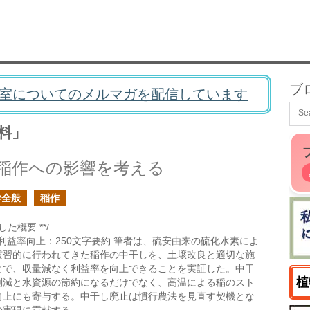
ブ
室についてのメルマガを配信しています
料」
稲作への影響を考える
学全般
稲作
た概要 **/
の利益率向上：250文字要約 筆者は、硫安由来の硫化水素によ
慣習的に行われてきた稲作の中干しを、土壌改良と適切な施
とで、収量減なく利益率を向上できることを実証した。中干
植
削減と水資源の節約になるだけでなく、高温による稲のスト
向上にも寄与する。中干し廃止は慣行農法を見直す契機とな