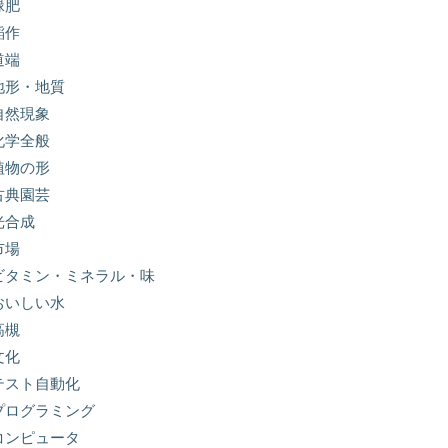
緑肥
稲作
道端
地形・地質
自然現象
化学全般
植物の形
古典園芸
光合成
市場
ビタミン・ミネラル・味
おいしい水
高槻
文化
テスト自動化
プログラミング
コンピュータ