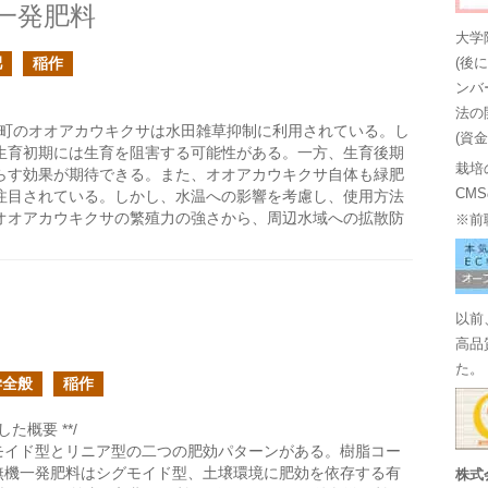
一発肥料
大学
肥
稲作
(後
ンバ
法の
綱町のオオアカウキクサは水田雑草抑制に利用されている。し
(資
生育初期には生育を阻害する可能性がある。一方、生育後期
栽培
らす効果が期待できる。また、オオアカウキクサ自体も緑肥
CM
注目されている。しかし、水温への影響を考慮し、使用方法
オオアカウキクサの繁殖力の強さから、周辺水域への拡散防
※前
以前
高品
た。
学全般
稲作
た概要 **/
モイド型とリニア型の二つの肥効パターンがある。樹脂コー
無機一発肥料はシグモイド型、土壌環境に肥効を依存する有
株式