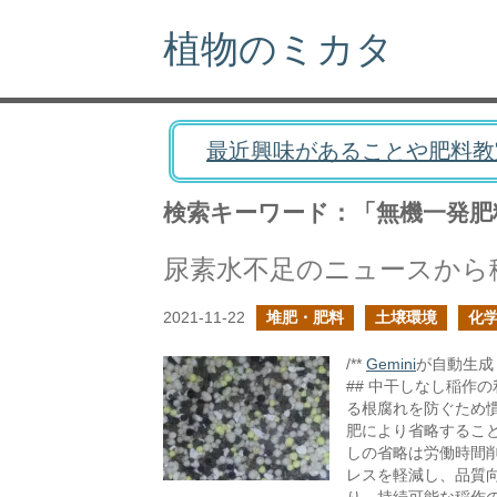
植物のミカタ
最近興味があることや肥料教
検索キーワード：「無機一発肥
尿素水不足のニュースから
2021-11-22
堆肥・肥料
土壌環境
化
/**
Gemini
が自動生成し
## 中干しなし稲作
る根腐れを防ぐため
肥により省略するこ
しの省略は労働時間
レスを軽減し、品質