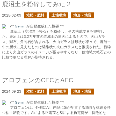
鹿沼土を粉砕してみた２
2025-02-09
堆肥・肥料
土壌環境
地形・地質
/**
Gemini
が自動生成した概要 **/
鹿沼土（鹿沼降下軽石）を粉砕し、その構成要素を観察し
た。鹿沼土は3.2万年前の赤城山の噴火によるもので、火山ガラ
ス、輝石、角閃石が含まれる。火山ガラスは形状が様々で、鹿沼土
中の層状に見えたものは繊維状の火山ガラスだと推測された。粉砕
により火山ガラスのイメージが掴みやすくなり、他地域の軽石との
比較で更なる理解が期待される。
アロフェンのCECとAEC
2024-09-23
堆肥・肥料
土壌環境
地形・地質
/**
Gemini
が自動生成した概要 **/
アロフェンは、外側にAl、内側にSiが配置する独特な構造を持
つ粘土鉱物です。Alによる正電荷とSiによる負電荷が、特徴的な