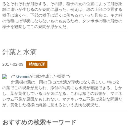
るとそれぞれが飛散する。その際、種子の元の位置によって飛散距
離に違いが生じるのか疑問に思った。例えば、球の上部に位置する
種子は遠くへ、下部の種子は近くに落ちるといった具合に。キク科
の他種には球状にならないものもあるため、タンポポの種の飛散の
様子を観察してこの疑問が浮かんだ。
針葉と水滴
2017-02-09
植物の形
/**
Gemini
が自動生成した概要 **/
針葉樹の葉は、雨の日には水滴が球状になり美しい。特に松
の葉でこの現象が見られ、添付の写真にも水滴が確認できる。しか
し、葉が黄化している点が気になる。これは寒さの影響か、マグネ
シウム不足が原因かもしれない。マグネシウム不足は深刻な問題だ
が、黄化した模様は綺麗に見えるという皮肉な状況だ。
おすすめの検索キーワード