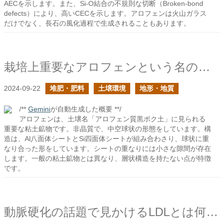
AECを示します。また、Si-O結合の不規則な切断（Broken-bond
defects）により、高いCECを示します。アロフェンは火山ガラス
だけでなく、長石の風化過程で生成されることもあります。
栽培上重要なアロフェンという名の粘土鉱物
2024-09-22
堆肥・肥料
土壌環境
地形・地質
/**
Gemini
が自動生成した概要 **/
アロフェンは、土壌名「アロフェン質黒ボク土」に見られる
重要な粘土鉱物です。非晶質で、中空球状の形態をしています。構
造は、Al八面体シートとSi四面体シートが組み合わさり、球状に重
なり合った形をしています。シートの重なりには小さな隙間が存在
します。一般の粘土鉱物とは異なり、層状構造を持たない点が特徴
です。
動脈硬化の話題で見かけるLDLとは何だ？