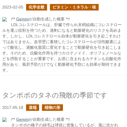
2023-02-05
化学全般
ビタミン・ミネラル・味
/**
Gemini
が自動生成した概要 **/
LDLコレステロールは、肝臓で作られ末梢組織にコレステロー
ルを運ぶ役割を持つため、過剰になると動脈硬化のリスクを高めま
す。しかし、LDLコレステロール自体が動脈硬化を引き起こすわけ
ではありません。血管壁に蓄積したコレステロールが活性酸素によ
って酸化し、過酸化脂質に変化することで動脈硬化を引き起こしま
す。そのため、抗酸化作用を持つカロテノイド、ポリフェノールな
どを摂取することが重要です。お茶に含まれるカテキンも抗酸化作
用があり、風邪予防だけでなく動脈硬化予防にも効果が期待できま
す。
タンポポのタネの飛散の季節です
2017-05-18
道端
植物の形
/**
Gemini
が自動生成した概要 **/
タンポポの種子の綿毛は球状に密集しているが、風に吹かれ