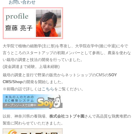
お問い合わせ
大学院で植物の細胞学(主に形)を専攻し、大学院在学中(後に中退)に今で
言うところのスタートアップの初期メンバーとして参画し、農薬を使わな
い栽培の調査と技法の開発を行っていました。
(資金調達まで経験。上場未経験)
栽培の調査と並行で野菜の販売からネットショップのCMSの
SOY
CMS/Shop
の開発を開始しました。
こちら
※前職の話で詳しくは
をご覧ください。
以前、神奈川県の養鶏場、
株式会社コトブキ園
さんで高品質な鶏糞堆肥の
製造に関わらせていただきました。