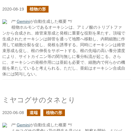
2020-08-19
植物の形
/**
Gemini
が自動生成した概要 **/
植物ホルモンであるオーキシンは、アミノ酸のトリプトファ
ンから合成され、維管束形成と発根に重要な役割を果たす。頂端で
生成されたオーキシンは師管を通って地際へ移動し、内鞘細胞に作
用して細胞分裂を促し、発根を誘導する。同時にオーキシンは維管
束形成も促し、根の伸長をサポートする。根の先端の高い養分濃度
により、サイトカイニン等の関与無しに養分転流が起こる。さら
に、オーキシンの発根作用には亜鉛も必要で、細胞内で何らかの機
能を果たしていると考えられる。ただし、亜鉛はオーキシン合成自
体には関与しない。
ミヤコグサのタネとり
2020-06-08
道端
植物の形
/**
Gemini
が自動生成した概要 **/
ミヤコグサの黄色い花の群生を見つけ、観察を開始。ミツバ