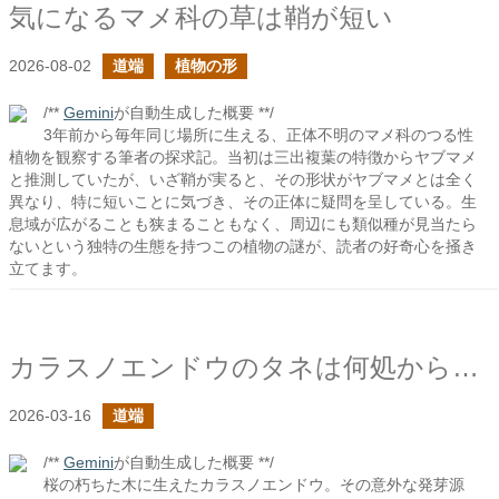
気になるマメ科の草は鞘が短い
2026-08-02
道端
植物の形
/**
Gemini
が自動生成した概要 **/
3年前から毎年同じ場所に生える、正体不明のマメ科のつる性
植物を観察する筆者の探求記。当初は三出複葉の特徴からヤブマメ
と推測していたが、いざ鞘が実ると、その形状がヤブマメとは全く
異なり、特に短いことに気づき、その正体に疑問を呈している。生
息域が広がることも狭まることもなく、周辺にも類似種が見当たら
ないという独特の生態を持つこの植物の謎が、読者の好奇心を掻き
立てます。
カラスノエンドウのタネは何処からやってきた？
2026-03-16
道端
/**
Gemini
が自動生成した概要 **/
桜の朽ちた木に生えたカラスノエンドウ。その意外な発芽源