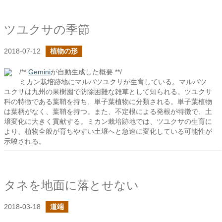
ツユクサの季節
2018-07-12
植物の形
/**
Gemini
が自動生成した概要 **/
ミカン栽培跡地にマルバツユクサが生育している。マルバツ
ユクサは九州の果樹園で防除困難な雑草として知られる。ツユクサ
科の特徴である葉鞘を持ち、単子葉植物に分類される。単子葉植物
は葉柄がなく、葉鞘を持つ。また、不定根による発根が特徴で、土
壌変化に大きく貢献する。ミカン栽培跡地では、ツユクサの生育に
より、植物全般が育ちやすい土壌へと急速に変化している可能性が
示唆される。
タネを地面に落とせない
2018-03-18
道端