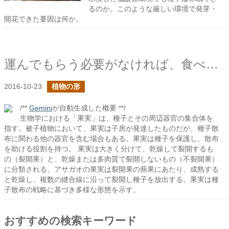
るのか。このような厳しい環境で発芽・
開花できた要因は何か。
運んでもらう必要がなければ、食べられる必要はない
2016-10-23
植物の形
/**
Gemini
が自動生成した概要 **/
生物学における「果実」は、種子とその周辺器官の集合体を
指す。被子植物において、果実は子房が発達したものだが、種子散
布に関わる他の器官を含む場合もある。果実は種子を保護し、散布
を助ける役割を持つ。 果実は大きく分けて、乾燥して裂開するも
の（裂開果）と、乾燥または多肉質で裂開しないもの（不裂開果）
に分類される。アサガオの果実は裂開果の蒴果にあたり、成熟する
と乾燥し、複数の縫合線に沿って裂開し種子を放出する。果実は種
子散布の戦略に基づき多様な形態を示す。
おすすめの検索キーワード