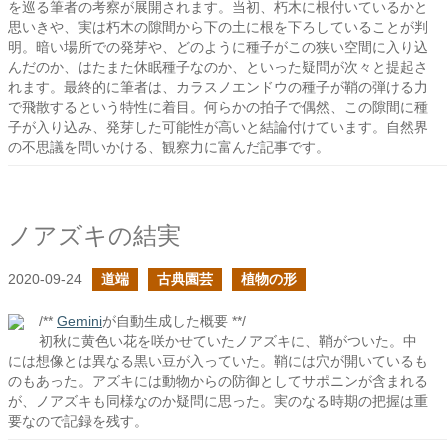
を巡る筆者の考察が展開されます。当初、朽木に根付いているかと
思いきや、実は朽木の隙間から下の土に根を下ろしていることが判
明。暗い場所での発芽や、どのように種子がこの狭い空間に入り込
んだのか、はたまた休眠種子なのか、といった疑問が次々と提起さ
れます。最終的に筆者は、カラスノエンドウの種子が鞘の弾ける力
で飛散するという特性に着目。何らかの拍子で偶然、この隙間に種
子が入り込み、発芽した可能性が高いと結論付けています。自然界
の不思議を問いかける、観察力に富んだ記事です。
ノアズキの結実
2020-09-24
道端
古典園芸
植物の形
/**
Gemini
が自動生成した概要 **/
初秋に黄色い花を咲かせていたノアズキに、鞘がついた。中
には想像とは異なる黒い豆が入っていた。鞘には穴が開いているも
のもあった。アズキには動物からの防御としてサポニンが含まれる
が、ノアズキも同様なのか疑問に思った。実のなる時期の把握は重
要なので記録を残す。