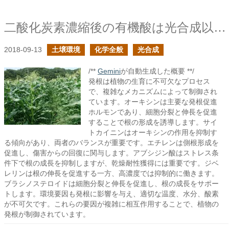
二酸化炭素濃縮後の有機酸は光合成以外でも使用されるか？
2018-09-13
土壌環境
化学全般
光合成
/**
Gemini
が自動生成した概要 **/
発根は植物の生育に不可欠なプロセス
で、複雑なメカニズムによって制御され
ています。オーキシンは主要な発根促進
ホルモンであり、細胞分裂と伸長を促進
することで根の形成を誘導します。サイ
トカイニンはオーキシンの作用を抑制す
る傾向があり、両者のバランスが重要です。エチレンは側根形成を
促進し、傷害からの回復に関与します。アブシジン酸はストレス条
件下で根の成長を抑制しますが、乾燥耐性獲得には重要です。ジベ
レリンは根の伸長を促進する一方、高濃度では抑制的に働きます。
ブラシノステロイドは細胞分裂と伸長を促進し、根の成長をサポー
トします。環境要因も発根に影響を与え、適切な温度、水分、酸素
が不可欠です。これらの要因が複雑に相互作用することで、植物の
発根が制御されています。