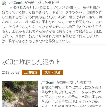
/**
Gemini
が自動生成した概要 **/
用水路脇の苔むした壁にタネツケバナが開花し、種子形成が
始まっている様子が観察された。筆者は、タネツケバナは果実を作
らず種子を散布する仕組みを持たないため、種子は水路に落ちて流
されてしまい、種の保存に不利なのではないかと疑問を抱く。しか
し、そもそもこのタネツケバナがなぜここに発芽できたのかを考え
ると、上流から流れてきた種子が苔に捕らえられて発芽した可能性
が高い。同様に、新たに形成された種子も苔などに捕らえられれ
ば、発芽できるかもしれないと推測している。
水辺に堆積した泥の上
2017-03-27
土壌環境
地形・地質
/**
Gemini
が自動生成した概要 **/
岩場の小川で、滝つぼのように水が流れ
落ち土が削られた場所に、タネツケバナ
が開花している。種子は、水流で運ばれ
たのか、元々川底に埋まっていたのか。
水没した低酸素環境でも種子は休眠でき