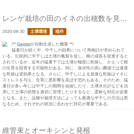
レンゲ栽培の田のイネの出穂数を見てみる
2020-08-30
土壌環境
稲作
/**
Gemini
が自動生成した概要 **/
猛暑日が続く中、中干しの効果について再検討が求められて
いる。伝統的に中干しは土壌の亀裂を促し、根の成長を促進すると
されているが、近年の猛暑下では土壌が極度に乾燥し、かえって根
の生育を阻害する可能性がある。特に、保水性の高い圃場では過度
な乾燥は逆効果となる。さらに、中干しによる急激な乾燥はイネに
ストレスを与え、生育に悪影響を及ぼす恐れもある。そのため、猛
暑日が多い年には中干しの期間を短縮したり、土壌水分計などを活
用して土壌の状態を適切に管理したりするなど、柔軟な対応が必要
となる。また、品種や栽培方法によっても最適な中干しの方法は異
なるため、それぞれの状況に合わせた対応が重要である。
維管束とオーキシンと発根