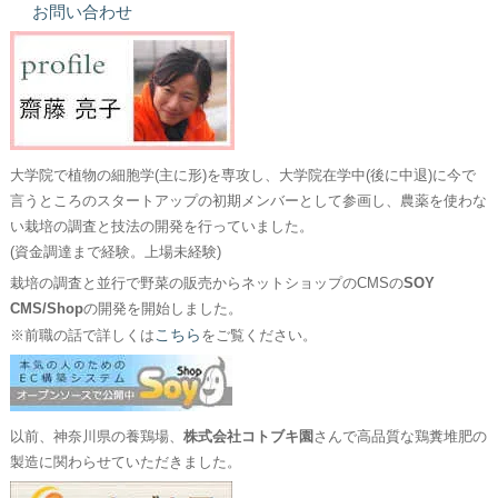
お問い合わせ
大学院で植物の細胞学(主に形)を専攻し、大学院在学中(後に中退)に今で
言うところのスタートアップの初期メンバーとして参画し、農薬を使わな
い栽培の調査と技法の開発を行っていました。
(資金調達まで経験。上場未経験)
栽培の調査と並行で野菜の販売からネットショップのCMSの
SOY
CMS/Shop
の開発を開始しました。
こちら
※前職の話で詳しくは
をご覧ください。
以前、神奈川県の養鶏場、
株式会社コトブキ園
さんで高品質な鶏糞堆肥の
製造に関わらせていただきました。