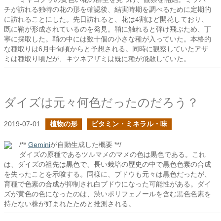
チが訪れる独特の花の形を確認後、結実時期を調べるために定期的
に訪れることにした。先日訪れると、花は4割ほど開花しており、
既に鞘が形成されているのを発見。鞘に触れると弾け飛ぶため、丁
寧に採取した。鞘の中には数十個の小さな種が入っていた。本格的
な種取りは6月中旬頃からと予想される。同時に観察していたアザ
ミは種取り頃だが、キツネアザミは既に種が飛散していた。
ダイズは元々何色だったのだろう？
2019-07-01
植物の形
ビタミン・ミネラル・味
/**
Gemini
が自動生成した概要 **/
ダイズの原種であるツルマメのマメの色は黒色である。これ
は、ダイズの祖先は黒色で、長い栽培の歴史の中で黒色色素の合成
を失ったことを示唆する。同様に、ブドウも元々は黒色だったが、
育種で色素の合成が抑制され白ブドウになった可能性がある。ダイ
ズが黄色の色になったのは、渋いポリフェノールを含む黒色色素を
持たない株が好まれたためと推測される。