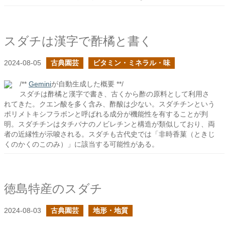
スダチは漢字で酢橘と書く
2024-08-05
古典園芸
ビタミン・ミネラル・味
/**
Gemini
が自動生成した概要 **/
スダチは酢橘と漢字で書き、古くから酢の原料として利用さ
れてきた。クエン酸を多く含み、酢酸は少ない。スダチチンという
ポリメトキシフラボンと呼ばれる成分が機能性を有することが判
明。スダチチンはタチバナのノビレチンと構造が類似しており、両
者の近縁性が示唆される。スダチも古代史では「非時香菓（ときじ
くのかくのこのみ）」に該当する可能性がある。
徳島特産のスダチ
2024-08-03
古典園芸
地形・地質