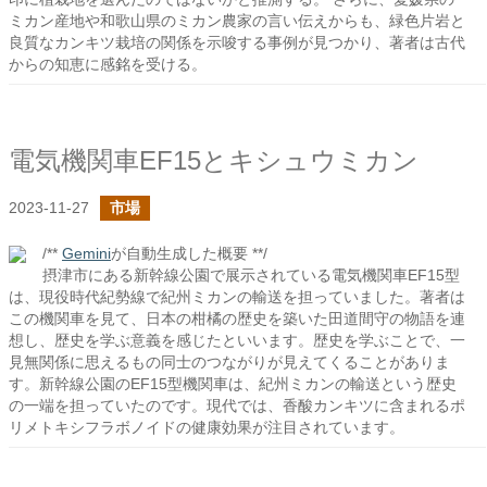
ミカン産地や和歌山県のミカン農家の言い伝えからも、緑色片岩と
良質なカンキツ栽培の関係を示唆する事例が見つかり、著者は古代
からの知恵に感銘を受ける。
電気機関車EF15とキシュウミカン
2023-11-27
市場
/**
Gemini
が自動生成した概要 **/
摂津市にある新幹線公園で展示されている電気機関車EF15型
は、現役時代紀勢線で紀州ミカンの輸送を担っていました。著者は
この機関車を見て、日本の柑橘の歴史を築いた田道間守の物語を連
想し、歴史を学ぶ意義を感じたといいます。歴史を学ぶことで、一
見無関係に思えるもの同士のつながりが見えてくることがありま
す。新幹線公園のEF15型機関車は、紀州ミカンの輸送という歴史
の一端を担っていたのです。現代では、香酸カンキツに含まれるポ
リメトキシフラボノイドの健康効果が注目されています。