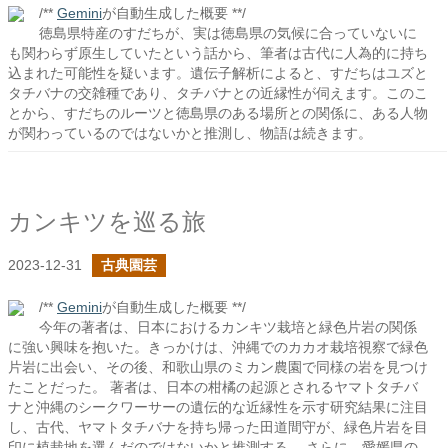
/**
Gemini
が自動生成した概要 **/
徳島県特産のすだちが、実は徳島県の気候に合っていないに
も関わらず原生していたという話から、筆者は古代に人為的に持ち
込まれた可能性を疑います。遺伝子解析によると、すだちはユズと
タチバナの交雑種であり、タチバナとの近縁性が伺えます。このこ
とから、すだちのルーツと徳島県のある場所との関係に、ある人物
が関わっているのではないかと推測し、物語は続きます。
カンキツを巡る旅
2023-12-31
古典園芸
/**
Gemini
が自動生成した概要 **/
今年の著者は、日本におけるカンキツ栽培と緑色片岩の関係
に強い興味を抱いた。きっかけは、沖縄でのカカオ栽培視察で緑色
片岩に出会い、その後、和歌山県のミカン農園で同様の岩を見つけ
たことだった。 著者は、日本の柑橘の起源とされるヤマトタチバ
ナと沖縄のシークワーサーの遺伝的な近縁性を示す研究結果に注目
し、古代、ヤマトタチバナを持ち帰った田道間守が、緑色片岩を目
印に植栽地を選んだのではないかと推測する。 さらに、愛媛県の