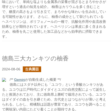
味において、単純な塩よりも金属系の栄養が混ざるとまろやかさが
増すという過去の知見を紹介。 柚香はカリウムを多く含むこと
で、糖度の高さをより引き立て、まろやかな味わいを生み出してい
る可能性があります。 さらに、柚香の成分として挙げられている
ヘスペリジンは、ポリフェノールの一種で、抗酸化作用や血流改善
効果などが期待されています。ヘスペリジンは果皮に多く含まれる
ため、柚香を丸ごと使用した加工品などから効率的に摂取できま
す。
徳島三大カンキツの柚香
2024-08-06
古典園芸
/**
Gemini
が自動生成した概要 **/
徳島にはスダチ以外にも「ユコウ」という香酸カンキツがあ
る。ユコウは江戸時代にダイダイとユズの自然交配によって誕生し
たと推測されており、主に徳島県上勝町で栽培されている。ユコウ
はダイダイの血を引き継ぐため、古代史とはつながりが薄いと考え
られる。しかし、柑橘類は話題が豊富であり、ユコウを調べること
で興味深い内容にたどり着くことが期待できる。