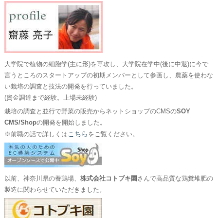
大学院で植物の細胞学(主に形)を専攻し、大学院在学中(後に中退)に今で
言うところのスタートアップの初期メンバーとして参画し、農薬を使わな
い栽培の調査と技法の開発を行っていました。
(資金調達まで経験。上場未経験)
栽培の調査と並行で野菜の販売からネットショップのCMSの
SOY
CMS/Shop
の開発を開始しました。
こちら
※前職の話で詳しくは
をご覧ください。
以前、神奈川県の養鶏場、
株式会社コトブキ園
さんで高品質な鶏糞堆肥の
製造に関わらせていただきました。