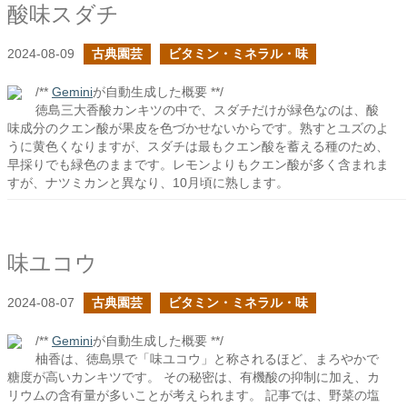
酸味スダチ
2024-08-09
古典園芸
ビタミン・ミネラル・味
/**
Gemini
が自動生成した概要 **/
徳島三大香酸カンキツの中で、スダチだけが緑色なのは、酸
味成分のクエン酸が果皮を色づかせないからです。熟すとユズのよ
うに黄色くなりますが、スダチは最もクエン酸を蓄える種のため、
早採りでも緑色のままです。レモンよりもクエン酸が多く含まれま
すが、ナツミカンと異なり、10月頃に熟します。
味ユコウ
2024-08-07
古典園芸
ビタミン・ミネラル・味
/**
Gemini
が自動生成した概要 **/
柚香は、徳島県で「味ユコウ」と称されるほど、まろやかで
糖度が高いカンキツです。 その秘密は、有機酸の抑制に加え、カ
リウムの含有量が多いことが考えられます。 記事では、野菜の塩