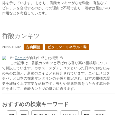
得を示しています。 しかし、香酸カンキツがなぜ動物に有益なノ
ビレチンを合成するのか、その理由は不明であり、著者は昆虫への
作用などを考察しています。
香酸カンキツ
2023-10-02
古典園芸
ビタミン・ミネラル・味
/**
Gemini
が自動生成した概要 **/
この記事は、香酸カンキツと呼ばれる香り高い柑橘類につい
て解説しています。カボス、スダチ、ユズといった日本でおなじみ
のものに加え、新種のニイヒメも紹介されています。ニイヒメはタ
チバナと日本の在来マンダリンの子孫と推定され、日本の柑橘の歴
史を紐解く上で重要な品種です。香りや健康効果をもたらす成分分
析を通して、香酸カンキツの魅力に迫ります。
おすすめの検索キーワード