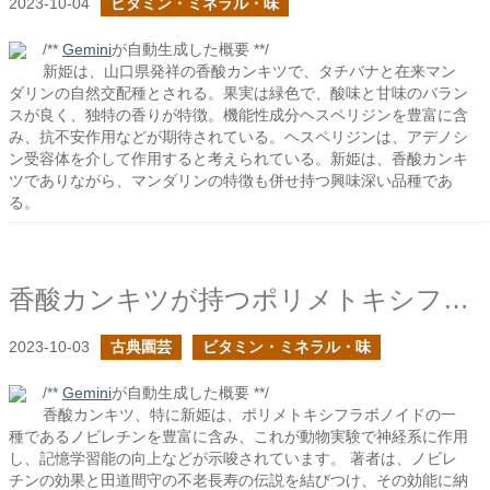
2023-10-04
ビタミン・ミネラル・味
/**
Gemini
が自動生成した概要 **/
新姫は、山口県発祥の香酸カンキツで、タチバナと在来マン
ダリンの自然交配種とされる。果実は緑色で、酸味と甘味のバラン
スが良く、独特の香りが特徴。機能性成分ヘスペリジンを豊富に含
み、抗不安作用などが期待されている。ヘスペリジンは、アデノシ
ン受容体を介して作用すると考えられている。新姫は、香酸カンキ
ツでありながら、マンダリンの特徴も併せ持つ興味深い品種であ
る。
香酸カンキツが持つポリメトキシフラボノイド
2023-10-03
古典園芸
ビタミン・ミネラル・味
/**
Gemini
が自動生成した概要 **/
香酸カンキツ、特に新姫は、ポリメトキシフラボノイドの一
種であるノビレチンを豊富に含み、これが動物実験で神経系に作用
し、記憶学習能の向上などが示唆されています。 著者は、ノビレ
チンの効果と田道間守の不老長寿の伝説を結びつけ、その効能に納