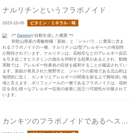
ナルリチンというフラボノイド
2023-10-05
ビタミン・ミネラル・味
/**
Gemini
が自動生成した概要 **/
和歌山県産の香酸柑橘「新姫」と「ジャバラ」に豊富に含ま
れるフラボノイドの一種、ナルリチンはI型アレルギーへの有効性
が期待されています。ナルリチンは、花粉症などのアレルギー反応
を引き起こすヒスタミンの放出を抑制する効果があるとされ、動物
実験では、アレルギー性鼻炎の症状を緩和することが確認されてい
ます。新姫が発見された熊野市と、ジャバラの産地である北山村は
地理的に近く、カンキツとアレルギーの関係を探る上で興味深い地
域と言えます。ポリフェノールの一種であるフラボノイドは、花粉
症を含む様々なアレルギー症状の改善に役立つ可能性が示唆されて
います。
カンキツのフラボノイドであるヘスペリジン