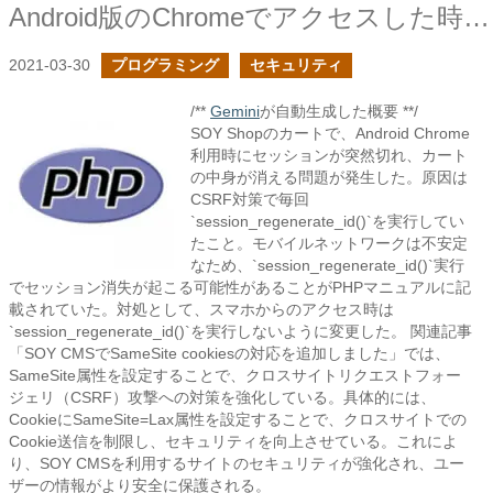
Android版のChromeでアクセスした時にPHPのセッションが突然切れる症状で苦戦した
2021-03-30
プログラミング
セキュリティ
/**
Gemini
が自動生成した概要 **/
SOY Shopのカートで、Android Chrome
利用時にセッションが突然切れ、カート
の中身が消える問題が発生した。原因は
CSRF対策で毎回
`session_regenerate_id()`を実行してい
たこと。モバイルネットワークは不安定
なため、`session_regenerate_id()`実行
でセッション消失が起こる可能性があることがPHPマニュアルに記
載されていた。対処として、スマホからのアクセス時は
`session_regenerate_id()`を実行しないように変更した。 関連記事
「SOY CMSでSameSite cookiesの対応を追加しました」では、
SameSite属性を設定することで、クロスサイトリクエストフォー
ジェリ（CSRF）攻撃への対策を強化している。具体的には、
CookieにSameSite=Lax属性を設定することで、クロスサイトでの
Cookie送信を制限し、セキュリティを向上させている。これによ
り、SOY CMSを利用するサイトのセキュリティが強化され、ユー
ザーの情報がより安全に保護される。