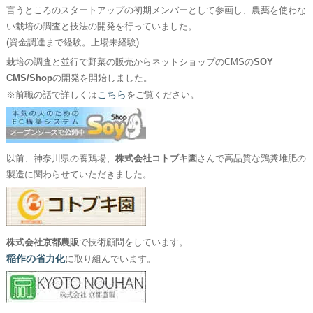
言うところのスタートアップの初期メンバーとして参画し、農薬を使わな
い栽培の調査と技法の開発を行っていました。
(資金調達まで経験。上場未経験)
栽培の調査と並行で野菜の販売からネットショップのCMSの
SOY
CMS/Shop
の開発を開始しました。
こちら
※前職の話で詳しくは
をご覧ください。
以前、神奈川県の養鶏場、
株式会社コトブキ園
さんで高品質な鶏糞堆肥の
製造に関わらせていただきました。
株式会社京都農販
で技術顧問をしています。
稲作の省力化
に取り組んでいます。