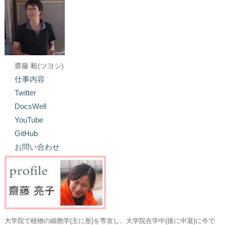
齋藤 毅(ツヨシ)
仕事内容
Twitter
DocsWell
YouTube
GitHub
お問い合わせ
大学院で植物の細胞学(主に形)を専攻し、大学院在学中(後に中退)に今で