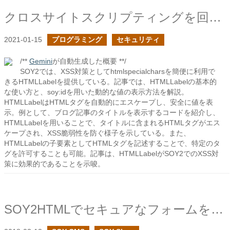
クロスサイトスクリプティングを回避する方法を探る
2021-01-15
プログラミング
セキュリティ
/**
Gemini
が自動生成した概要 **/
SOY2では、XSS対策としてhtmlspecialcharsを簡便に利用で
きるHTMLLabelを提供している。記事では、HTMLLabelの基本的
な使い方と、soy:idを用いた動的な値の表示方法を解説。
HTMLLabelはHTMLタグを自動的にエスケープし、安全に値を表
示。例として、ブログ記事のタイトルを表示するコードを紹介し、
HTMLLabelを用いることで、タイトルに含まれるHTMLタグがエス
ケープされ、XSS脆弱性を防ぐ様子を示している。また、
HTMLLabelの子要素としてHTMLタグを記述することで、特定のタ
グを許可することも可能。記事は、HTMLLabelがSOY2でのXSS対
策に効果的であることを示唆。
SOY2HTMLでセキュアなフォームを設置する - HTMLForm編