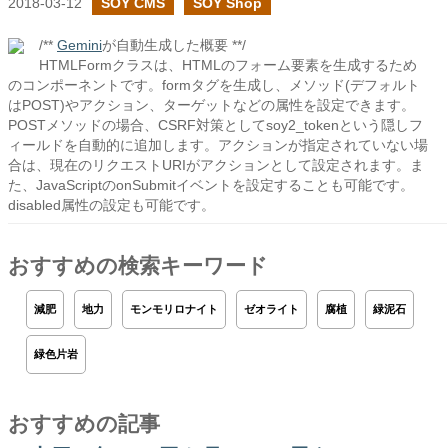
2018-03-12
SOY CMS
SOY Shop
/**
Gemini
が自動生成した概要 **/
HTMLFormクラスは、HTMLのフォーム要素を生成するため
のコンポーネントです。formタグを生成し、メソッド(デフォルト
はPOST)やアクション、ターゲットなどの属性を設定できます。
POSTメソッドの場合、CSRF対策としてsoy2_tokenという隠しフ
ィールドを自動的に追加します。アクションが指定されていない場
合は、現在のリクエストURIがアクションとして設定されます。ま
た、JavaScriptのonSubmitイベントを設定することも可能です。
disabled属性の設定も可能です。
おすすめの検索キーワード
減肥
地力
モンモリロナイト
ゼオライト
腐植
緑泥石
緑色片岩
おすすめの記事