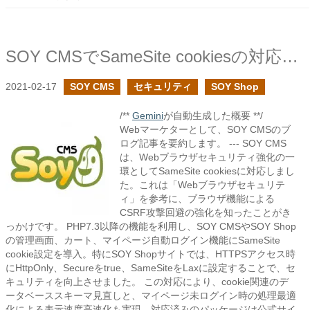
SOY CMSでSameSite cookiesの対応を追加しました
2021-02-17
SOY CMS
セキュリティ
SOY Shop
/**
Gemini
が自動生成した概要 **/
Webマーケターとして、SOY CMSのブ
ログ記事を要約します。 --- SOY CMS
は、Webブラウザセキュリティ強化の一
環としてSameSite cookiesに対応しまし
た。これは「Webブラウザセキュリテ
ィ」を参考に、ブラウザ機能による
CSRF攻撃回避の強化を知ったことがき
っかけです。 PHP7.3以降の機能を利用し、SOY CMSやSOY Shop
の管理画面、カート、マイページ自動ログイン機能にSameSite
cookie設定を導入。特にSOY Shopサイトでは、HTTPSアクセス時
にHttpOnly、Secureをtrue、SameSiteをLaxに設定することで、セ
キュリティを向上させました。 この対応により、cookie関連のデ
ータベーススキーマ見直しと、マイページ未ログイン時の処理最適
化による表示速度高速化も実現。対応済みのパッケージは公式サイ