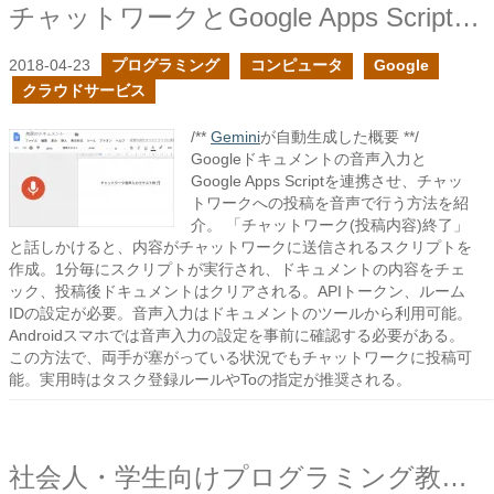
チャットワークとGoogle Apps Scriptで音声入力で投稿してみる
2018-04-23
プログラミング
コンピュータ
Google
クラウドサービス
/**
Gemini
が自動生成した概要 **/
Googleドキュメントの音声入力と
Google Apps Scriptを連携させ、チャッ
トワークへの投稿を音声で行う方法を紹
介。 「チャットワーク(投稿内容)終了」
と話しかけると、内容がチャットワークに送信されるスクリプトを
作成。1分毎にスクリプトが実行され、ドキュメントの内容をチェ
ック、投稿後ドキュメントはクリアされる。APIトークン、ルーム
IDの設定が必要。音声入力はドキュメントのツールから利用可能。
Androidスマホでは音声入力の設定を事前に確認する必要がある。
この方法で、両手が塞がっている状況でもチャットワークに投稿可
能。実用時はタスク登録ルールやToの指定が推奨される。
社会人・学生向けプログラミング教室でHTML Serviceの勉強会を行いました