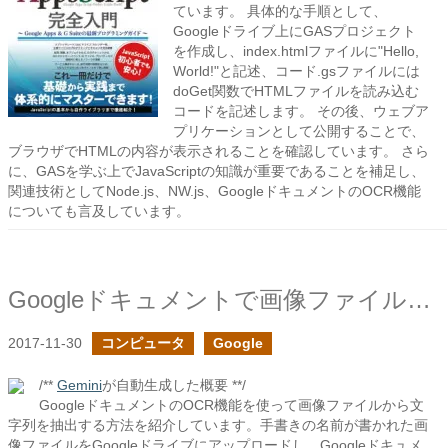
ています。 具体的な手順として、
Googleドライブ上にGASプロジェクト
を作成し、index.htmlファイルに"Hello,
World!"と記述、コード.gsファイルには
doGet関数でHTMLファイルを読み込む
コードを記述します。 その後、ウェブア
プリケーションとして公開することで、
ブラウザでHTMLの内容が表示されることを確認しています。 さら
に、GASを学ぶ上でJavaScriptの知識が重要であることを補足し、
関連技術としてNode.js、NW.js、GoogleドキュメントのOCR機能
についても言及しています。
Googleドキュメントで画像ファイルから文字列を抜き取ってみる
2017-11-30
コンピュータ
Google
/**
Gemini
が自動生成した概要 **/
GoogleドキュメントのOCR機能を使って画像ファイルから文
字列を抽出する方法を紹介しています。手書きの名前が書かれた画
像ファイルをGoogleドライブにアップロードし、Googleドキュメ