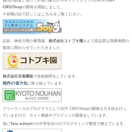
栽培の調査と並行で野菜の販売からネットショップのCMSの
SOY
CMS/Shop
の開発を開始しました。
こちら
※前職の話で詳しくは
をご覧ください。
以前、神奈川県の養鶏場、
株式会社コトブキ園
さんで高品質な鶏糞堆肥の
製造に関わらせていただきました。
株式会社京都農販
で技術顧問をしています。
稲作の省力化
に取り組んでいます。
フリーランスのプログラマとしてSOY CMS/Shopの開発も引き続き行っ
ていますので、サイト構築やプラグインの開発をしています。
他に
Tera school
の小中学生向けのプログラミング教室で教えています。