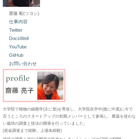
齋藤 毅(ツヨシ)
仕事内容
Twitter
DocsWell
YouTube
GitHub
お問い合わせ
大学院で植物の細胞学(主に形)を専攻し、大学院在学中(後に中退)に今で
言うところのスタートアップの初期メンバーとして参画し、農薬を使わな
い栽培の調査と技法の開発を行っていました。
(資金調達まで経験。上場未経験)