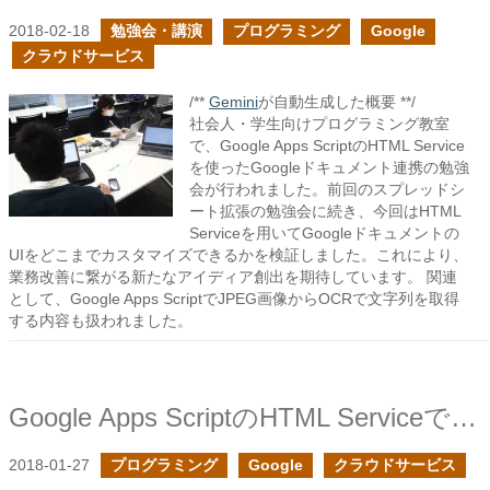
2018-02-18
勉強会・講演
プログラミング
Google
クラウドサービス
/**
Gemini
が自動生成した概要 **/
社会人・学生向けプログラミング教室
で、Google Apps ScriptのHTML Service
を使ったGoogleドキュメント連携の勉強
会が行われました。前回のスプレッドシ
ート拡張の勉強会に続き、今回はHTML
Serviceを用いてGoogleドキュメントの
UIをどこまでカスタマイズできるかを検証しました。これにより、
業務改善に繋がる新たなアイディア創出を期待しています。 関連
として、Google Apps ScriptでJPEG画像からOCRで文字列を取得
する内容も扱われました。
Google Apps ScriptのHTML Serviceでファイルアップロードを行う
2018-01-27
プログラミング
Google
クラウドサービス