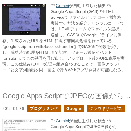
/**
Gemini
が自動生成した概要 **/
Google Apps Script (GAS)のHTML
Serviceでファイルアップロード機能を
実装する方法を紹介。サンプルコードで
は、HTMLフォームでファイルを選択・
送信し、GAS側でGoogleドライブに保
存、生成されたURLをHTMLに返す非同期処理を行っている。
`google.script.run.withSuccessHandler()`でGAS側の関数を実行
し、成功時の処理をHTML側で記述。フォーム送信イベント
`onsubmit`でこの処理を呼び出し、アップロード後のURL表示を実
現。この仕組みにOCR処理を組み合わせることで、画像アップロ
ードと文字列抽出を同一画面で行うWebアプリ開発が可能になる。
Google Apps ScriptでJPEGの画像からOCRで画像内の文字列を取得してみた
2018-01-26
プログラミング
Google
クラウドサービス
/**
Gemini
が自動生成した概要 **/
Google Apps ScriptでJPEG画像から