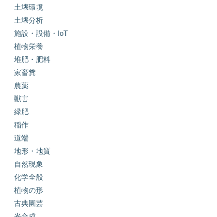
土壌環境
土壌分析
施設・設備・IoT
植物栄養
堆肥・肥料
家畜糞
農薬
獣害
緑肥
稲作
道端
地形・地質
自然現象
化学全般
植物の形
古典園芸
光合成