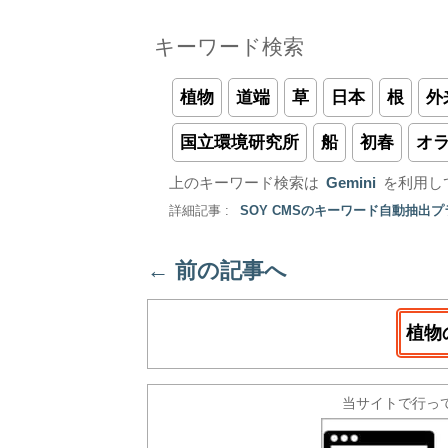
キーワード検索
植物
道端
草
日本
根
外
国立環境研究所
船
初春
オ
上のキーワード検索は
Gemini
を利用し
詳細記事 :
SOY CMSのキーワード自動抽出
←
前の記事へ
植物
当サイトで行っ