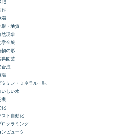
緑肥
稲作
道端
地形・地質
自然現象
化学全般
植物の形
古典園芸
光合成
市場
ビタミン・ミネラル・味
おいしい水
高槻
文化
テスト自動化
プログラミング
コンピュータ