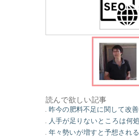
読んで欲しい記事
昨今の肥料不足に関して改
人手が足りないところは何
年々勢いが増すと予想され