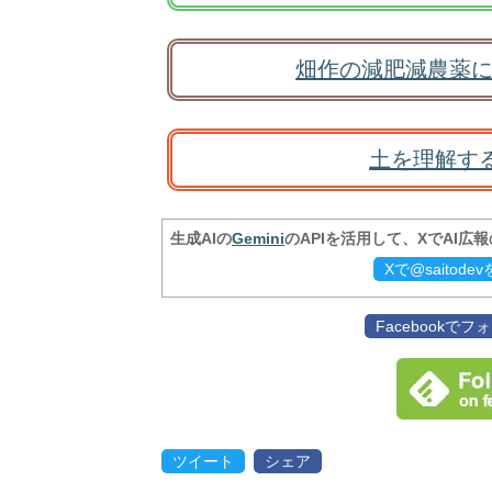
畑作の減肥減農薬に
土を理解す
生成AIの
Gemini
のAPIを活用して、XでAI広
Xで@saitod
Facebookで
ツイート
シェア