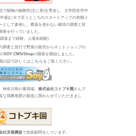
院で植物の細胞学(主に形)を専攻し、大学院在学中
に中退)に今で言うところのスタートアップの初期メ
ーとして参画し、農薬を使わない栽培の調査と技
開発を行っていました。
金調達まで経験。上場未経験)
の調査と並行で野菜の販売からネットショップの
Sの
SOY CMS/Shop
の開発を開始しました。
こちら
職の話で詳しくは
をご覧ください。
、神奈川県の養鶏場、
株式会社コトブキ園
さんで
質な鶏糞堆肥の製造に関わらせていただきまし
会社京都農販
で技術顧問をしています。