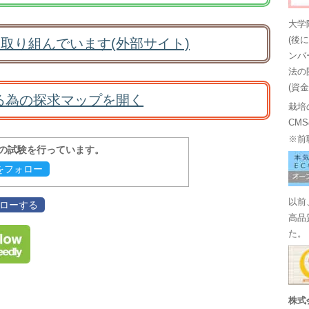
大学
(後
取り組んでいます(外部サイト)
ンバ
法の
(資
る為の探求マップを開く
栽培
CM
※前
報の試験を行っています。
evをフォロー
以前
フォローする
高品
た。
株式