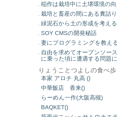
稲作は栽培中に土壌環境の
栽培と畜産の間にある糞詰
緑泥石から土の形成を考え
SOY CMSの開発秘話
妻にプログラミングを教え
自由を求めてオープンソー
に乗った頃に遭遇する問題
りょうことつよしの食べ歩
本家 アロチ 丸高 ()
中華飯店 香来()
らーめん一作(大阪高槻)
BAQKET()
箕面デニッシュサトウカエデ