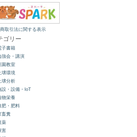
定商取引法に関する表示
テゴリー
電子書籍
勉強会・講演
菜園教室
土壌環境
土壌分析
施設・設備・IoT
植物栄養
堆肥・肥料
家畜糞
農薬
獣害