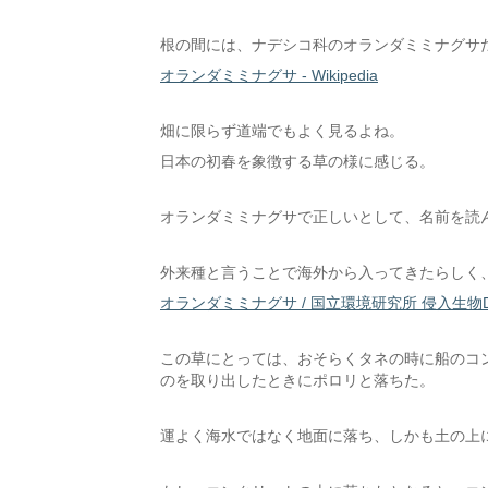
根の間には、ナデシコ科のオランダミミナグサ
オランダミミナグサ - Wikipedia
畑に限らず道端でもよく見るよね。
日本の初春を象徴する草の様に感じる。
オランダミミナグサで正しいとして、名前を読
外来種と言うことで海外から入ってきたらしく
オランダミミナグサ / 国立環境研究所 侵入生物
この草にとっては、おそらくタネの時に船のコ
のを取り出したときにポロリと落ちた。
運よく海水ではなく地面に落ち、しかも土の上