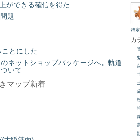
向上ができる確信を得た
り問題
る
特
カ
ることにした
スのネットショップパッケージへ。軌道
について
きマップ新着
(大阪箕面)