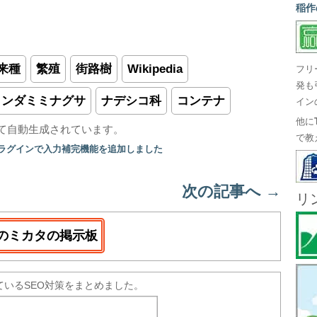
稲作
来種
繁殖
街路樹
Wikipedia
フリ
発も
ランダミミナグサ
ナデシコ科
コンテナ
イン
他に
て自動生成されています。
で教
プラグインで入力補完機能を追加しました
次の記事へ
→
リ
のミカタの掲示板
ているSEO対策をまとめました。