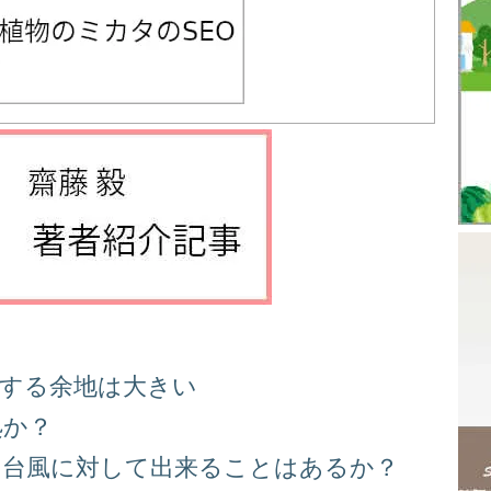
善する余地は大きい
処か？
る台風に対して出来ることはあるか？