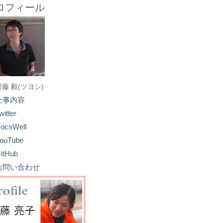
ロフィール
齋藤 毅(ツヨシ)
仕事内容
witter
ocsWell
ouTube
itHub
お問い合わせ